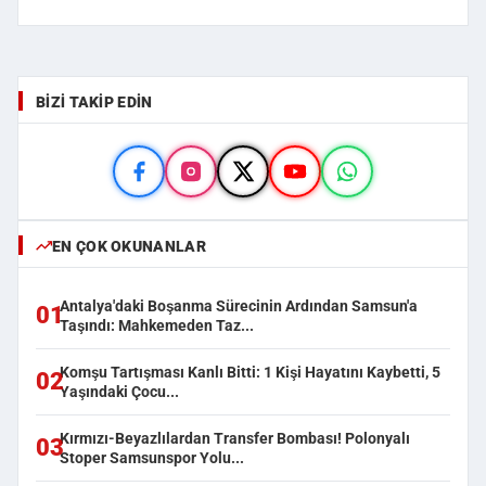
BIZI TAKIP EDIN
EN ÇOK OKUNANLAR
Antalya'daki Boşanma Sürecinin Ardından Samsun'a
01
Taşındı: Mahkemeden Taz...
Komşu Tartışması Kanlı Bitti: 1 Kişi Hayatını Kaybetti, 5
02
Yaşındaki Çocu...
Kırmızı-Beyazlılardan Transfer Bombası! Polonyalı
03
Stoper Samsunspor Yolu...