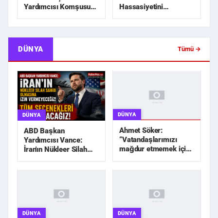
Hassasiyetini
Yardımcısı Komşusu
Zedeleyecek Hiçbir
Tarafından Öldürü...
Adım Atılmayaca...
DÜNYA
Tümü →
DÜNYA
DÜNYA
Ahmet Söker:
ABD Başkan
“Vatandaşlarımızı
Yardımcısı Vance:
mağdur etmemek için
İran'ın Nükleer Silah
elimizden geleni
Sahibi Olmasına İzin
yapacağız”
Vermeyec...
DÜNYA
DÜNYA