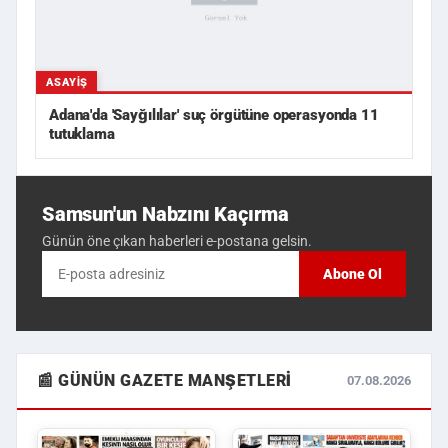
ASAYIŞ
Adana'da 'Sayğılılar' suç örgütüne operasyonda 11
tutuklama
Samsun'un Nabzını Kaçırma
Günün öne çıkan haberleri e-postana gelsin.
Abone Ol
📰 GÜNÜN GAZETE MANŞETLERI
07.08.2026