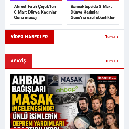
Ahmet Fatih Çiçek’ten
Sancaktepe’de 8 Mart
8 Mart Dünya Kadınlar
Dünya Kadınlar
Günü mesajı
Günü’ne özel etkinlikler
VIDEO HABERLER
Tümü →
Eski Sevgili Karşılaşması Kanlı Bitti!
Apartman Girişinde Si
İki Kişiye Sokak ...
Yönetici Yardımcısı K..
ASAYIŞ
Tümü →