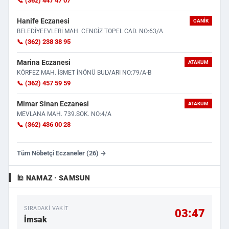
📞 (362) 447 47 07
Hanife Eczanesi
CANIK
BELEDİYEEVLERİ MAH. CENGİZ TOPEL CAD. NO:63/A
📞 (362) 238 38 95
Marina Eczanesi
ATAKUM
KÖRFEZ MAH. İSMET İNÖNÜ BULVARI NO:79/A-B
📞 (362) 457 59 59
Mimar Sinan Eczanesi
ATAKUM
MEVLANA MAH. 739.SOK. NO:4/A
📞 (362) 436 00 28
Tüm Nöbetçi Eczaneler (26) →
🕌 NAMAZ · SAMSUN
SIRADAKI VAKIT
03:47
İmsak