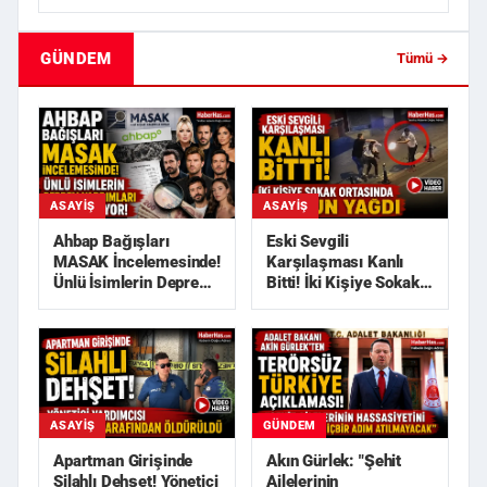
GÜNDEM
Tümü →
ASAYIŞ
ASAYIŞ
Ahbap Bağışları
Eski Sevgili
MASAK İncelemesinde!
Karşılaşması Kanlı
Ünlü İsimlerin Deprem
Bitti! İki Kişiye Sokak
Yardımları Araştırılı...
Ortasında Kurşun
Yağdı
GÜNDEM
ASAYIŞ
Akın Gürlek: "Şehit
Apartman Girişinde
Ailelerinin
Silahlı Dehşet! Yönetici