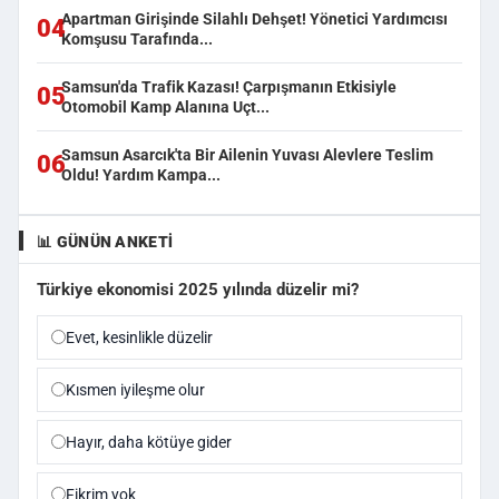
Apartman Girişinde Silahlı Dehşet! Yönetici Yardımcısı
04
Komşusu Tarafında...
Samsun'da Trafik Kazası! Çarpışmanın Etkisiyle
05
Otomobil Kamp Alanına Uçt...
Samsun Asarcık'ta Bir Ailenin Yuvası Alevlere Teslim
06
Oldu! Yardım Kampa...
📊 GÜNÜN ANKETI
Türkiye ekonomisi 2025 yılında düzelir mi?
Evet, kesinlikle düzelir
Kısmen iyileşme olur
Hayır, daha kötüye gider
Fikrim yok