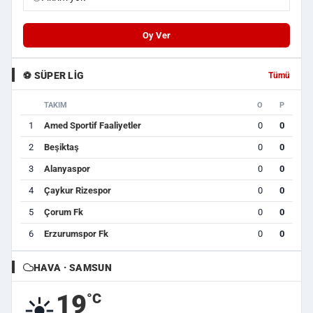
Oy Ver
⚽ SÜPER LIG
Tümü
TAKIM
O
P
1
Amed Sportif Faaliyetler
0
0
2
Beşiktaş
0
0
3
Alanyaspor
0
0
4
Çaykur Rizespor
0
0
5
Çorum Fk
0
0
6
Erzurumspor Fk
0
0
HAVA · SAMSUN
19
°C
☀️