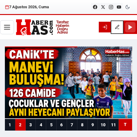
7 Ağustos 2026, Cuma
Haberhas — Samsun Son Dakika
T
1
2
3
4
5
6
7
8
9
10
11