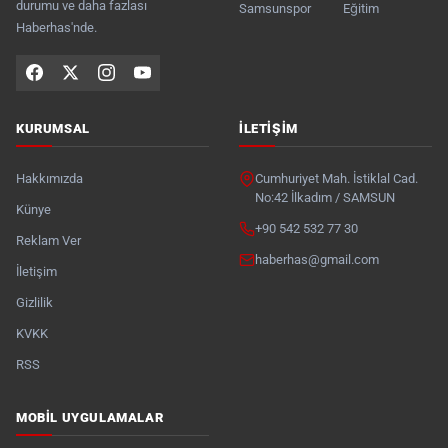
durumu ve daha fazlası
Samsunspor
Eğitim
Haberhas'nde.
KURUMSAL
İLETIŞIM
Hakkımızda
Cumhuriyet Mah. İstiklal Cad.
No:42 İlkadım / SAMSUN
Künye
+90 542 532 77 30
Reklam Ver
haberhas@gmail.com
İletişim
Gizlilik
KVKK
RSS
MOBIL UYGULAMALAR