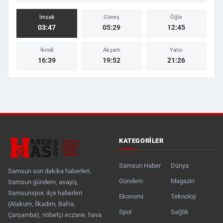
İmsak
Güneş
Öğle
03:47
05:29
12:45
İkindi
Akşam
Yatsı
16:39
19:52
21:26
KATEGORILER
Samsun Haber
Dünya
Samsun son dakika haberleri,
Gündem
Magazin
Samsun gündem, asayiş,
Samsunspor, ilçe haberleri
Ekonomi
Teknoloji
(Atakum, İlkadım, Bafra,
Spor
Sağlık
Çarşamba), nöbetçi eczane, hava