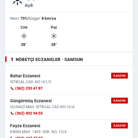
Açık
Nem:
75%
Rüzgar:
8 km/sa
Cmt
Paz
☀️
☀️
28°
28°
💊 NÖBETÇI ECZANELER · SAMSUN
Bahar Eczanesi
İLKADIM
İSTİKLAL CAD. NO:161/5
📞 (362) 233 47 87
Güngörmüş Eczanesi
İLKADIM
ULUGAZİ MAH. İSTİKLAL CAD NO:16/A
📞 (362) 432 94 53
Feyza Eczanesi
İLKADIM
KIRAN MAH. 1409. SOK. NO: 15/4