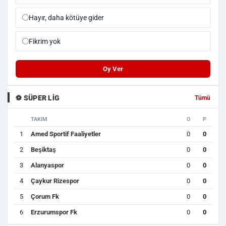
Hayır, daha kötüye gider
Fikrim yok
Oy Ver
⚽ SÜPER LIG
Tümü
TAKIM
O
P
1
Amed Sportif Faaliyetler
0
0
2
Beşiktaş
0
0
3
Alanyaspor
0
0
4
Çaykur Rizespor
0
0
5
Çorum Fk
0
0
6
Erzurumspor Fk
0
0