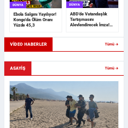
DÜNYA
DÜNYA
ABD’de Vatandaşlık
Ebola Salgını Yayılıyor!
Tartışmasını
Kongo’da Ölüm Oranı
Alevlendirecek İmza!
Yüzde 45,3
Trump’tan İki Yeni
Karar
VIDEO HABERLER
Tümü →
Geride Bıraktığı Mektup Tefecilik
Samsun'da Lise İnşaat
Soruşturmasını Başlatt...
Liralık Kablo Hırsızlı...
ASAYIŞ
Tümü →