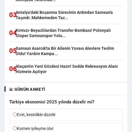
Antalya'daki Boşanma Sürecinin Ardından Samsun'a
03
Taşındı: Mahkemeden Taz...
Kırmızı-Beyazlılardan Transfer Bombası! Polonyalı
04
Stoper Samsunspor Yolu...
Samsun Asarcık'ta Bir Ailenin Yuvası Alevlere Teslim
05
Oldu! Yardım Kampa...
Alaçam'ın Yeni Gözdesi Hazır! Sedde Rekreasyon Alanı
06
Hizmete Açılıyor
📊 GÜNÜN ANKETI
Türkiye ekonomisi 2025 yılında düzelir mi?
Evet, kesinlikle düzelir
Kısmen iyileşme olur