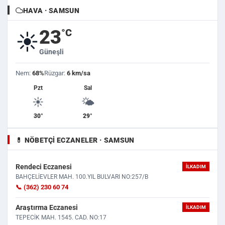
HAVA · SAMSUN
23
°C
☀️
Güneşli
Nem:
68%
Rüzgar:
6 km/sa
Pzt
Sal
☀️
🌤️
30°
29°
💊 NÖBETÇI ECZANELER · SAMSUN
Rendeci Eczanesi
İLKADIM
BAHÇELİEVLER MAH. 100.YIL BULVARI NO:257/B
📞 (362) 230 60 74
Araştırma Eczanesi
İLKADIM
TEPECİK MAH. 1545. CAD. NO:17