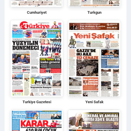
Cumhuriyet
Turkgun
Turkiye Gazetesi
Yeni Safak