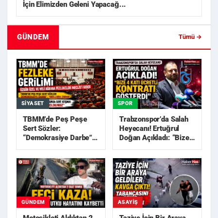
İçin Elimizden Geleni Yapacağ...
GÜNDEM
Tümü →
SIYASET
SPOR
TBMM’de Peş Peşe
Trabzonspor’da Salah
Sert Sözler:
Heyecanı! Ertuğrul
“Demokrasiye Darbe”,
Doğan Açıkladı: “Bize
“Akıllara Zarar”
4 Katı Ücretli Kon...
GÜNDEM
ASAYIŞ