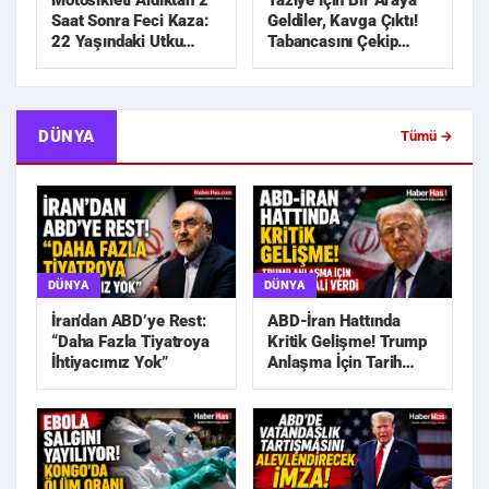
Motosikleti Aldıktan 2
Taziye İçin Bir Araya
Saat Sonra Feci Kaza:
Geldiler, Kavga Çıktı!
22 Yaşındaki Utku
Tabancasını Çekip
Hayatını Kaybetti
Kovaladı
DÜNYA
Tümü →
DÜNYA
DÜNYA
İran’dan ABD’ye Rest:
ABD-İran Hattında
“Daha Fazla Tiyatroya
Kritik Gelişme! Trump
İhtiyacımız Yok”
Anlaşma İçin Tarih
Sinyali Verdi