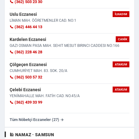
📞 (362) 503 23 30
Uslu Eczanesi
İLKADIM
LİMAN MAH. ÖĞRETMENLER CAD. NO:1
📞 (362) 446 44 13
Kardelen Eczanesi
CANIK
GAZI OSMAN PASA MAH. SEHIT MESUT BIRINCI CADDESI NO:166
📞 (362) 228 46 28
Çölgeçen Eczanesi
ATAKUM
CUMHURİYET MAH. 83. SOK. 20/A
📞 (362) 503 57 32
Çelebi Eczanesi
ATAKUM
YENİMAHALLE MAH. FATİH CAD. NO.45/A
📞 (362) 439 33 99
Tüm Nöbetçi Eczaneler (27) →
🕌 NAMAZ · SAMSUN