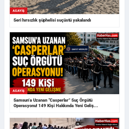
ASAYIŞ
Seri hırsızlık şüphelisi suçüstü yakalandı
ASAYIŞ
Samsun’a Uzanan “Casperlar” Suç Örgütü
Operasyonu! 149 Kişi Hakkında Yeni Geliş...