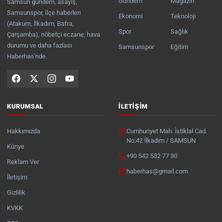
Gündem
Magazin
Samsun gündem, asayiş,
Samsunspor, ilçe haberleri
Ekonomi
Teknoloji
(Atakum, İlkadım, Bafra,
Spor
Sağlık
Çarşamba), nöbetçi eczane, hava
durumu ve daha fazlası
Samsunspor
Eğitim
Haberhas'nde.
KURUMSAL
İLETIŞIM
Hakkımızda
Cumhuriyet Mah. İstiklal Cad.
No:42 İlkadım / SAMSUN
Künye
+90 542 532 77 30
Reklam Ver
haberhas@gmail.com
İletişim
Gizlilik
KVKK