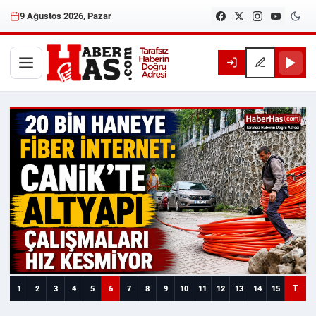
9 Ağustos 2026, Pazar
Haberhas — Samsun Son Dakika
T
1
2
3
4
5
6
7
8
9
10
11
12
13
14
15