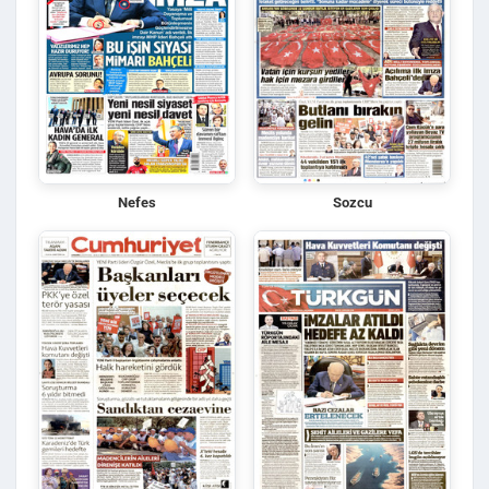
Nefes
Sozcu