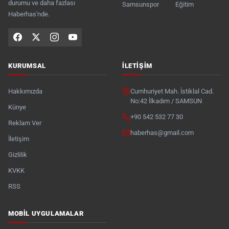
durumu ve daha fazlası
Samsunspor
Eğitim
Haberhas'nde.
KURUMSAL
İLETIŞIM
Hakkımızda
Cumhuriyet Mah. İstiklal Cad.
No:42 İlkadım / SAMSUN
Künye
+90 542 532 77 30
Reklam Ver
haberhas@gmail.com
İletişim
Gizlilik
KVKK
RSS
MOBIL UYGULAMALAR