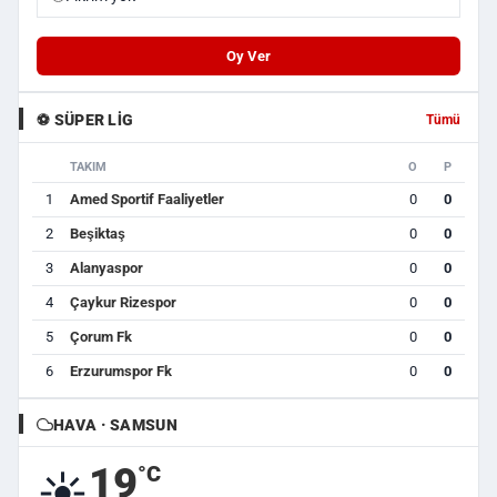
Oy Ver
⚽ SÜPER LIG
Tümü
TAKIM
O
P
1
Amed Sportif Faaliyetler
0
0
2
Beşiktaş
0
0
3
Alanyaspor
0
0
4
Çaykur Rizespor
0
0
5
Çorum Fk
0
0
6
Erzurumspor Fk
0
0
HAVA · SAMSUN
19
°C
☀️