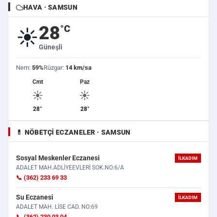
HAVA · SAMSUN
28
°C
☀️
Güneşli
Nem:
59%
Rüzgar:
14 km/sa
Cmt
Paz
☀️
☀️
28°
28°
💊 NÖBETÇI ECZANELER · SAMSUN
Sosyal Meskenler Eczanesi
İLKADIM
ADALET MAH.ADLİYEEVLERİ SOK.NO:6/A
📞 (362) 233 69 33
Su Eczanesi
İLKADIM
ADALET MAH. LİSE CAD. NO:69
📞 (362) 230 03 04