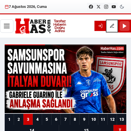
7 Ağustos 2026, Cuma
Haberhas — Samsun Son Dakika
1
2
3
4
5
6
7
8
9
10
11
12
13
T
14
15