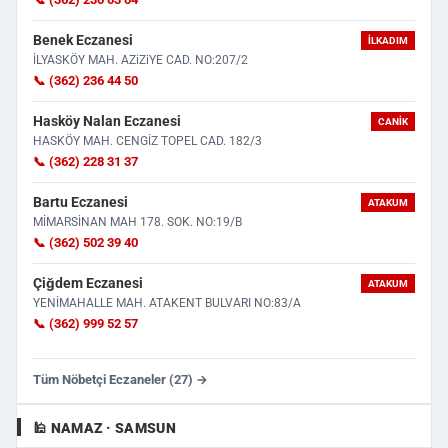
Benek Eczanesi
İLKADIM
İLYASKÖY MAH. AZiZiYE CAD. NO:207/2
📞 (362) 236 44 50
Hasköy Nalan Eczanesi
CANIK
HASKÖY MAH. CENGİZ TOPEL CAD. 182/3
📞 (362) 228 31 37
Bartu Eczanesi
ATAKUM
MİMARSİNAN MAH 178. SOK. NO:19/B
📞 (362) 502 39 40
Çiğdem Eczanesi
ATAKUM
YENİMAHALLE MAH. ATAKENT BULVARI NO:83/A
📞 (362) 999 52 57
Tüm Nöbetçi Eczaneler (27) →
🕌 NAMAZ · SAMSUN