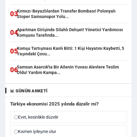
Kırmızı-Beyazlılardan Transfer Bombası! Polonyalı
03
Stoper Samsunspor Yolu...
Apartman Girişinde Silahlı Dehşet! Yönetici Yardımcısı
04
Komşusu Tarafında...
Komşu Tartışması Kanlı Bitti: 1 Kişi Hayatını Kaybetti, 5
05
Yaşındaki Çocu...
Samsun Asarcık'ta Bir Ailenin Yuvası Alevlere Teslim
06
Oldu! Yardım Kampa...
📊 GÜNÜN ANKETI
Türkiye ekonomisi 2025 yılında düzelir mi?
Evet, kesinlikle düzelir
Kısmen iyileşme olur