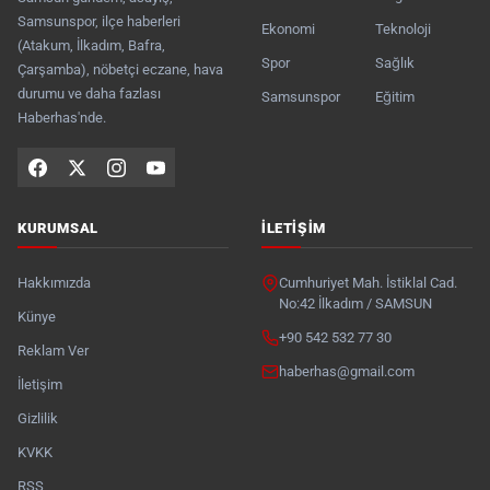
Samsunspor, ilçe haberleri
Ekonomi
Teknoloji
(Atakum, İlkadım, Bafra,
Spor
Sağlık
Çarşamba), nöbetçi eczane, hava
durumu ve daha fazlası
Samsunspor
Eğitim
Haberhas'nde.
KURUMSAL
İLETIŞIM
Hakkımızda
Cumhuriyet Mah. İstiklal Cad.
No:42 İlkadım / SAMSUN
Künye
+90 542 532 77 30
Reklam Ver
haberhas@gmail.com
İletişim
Gizlilik
KVKK
RSS