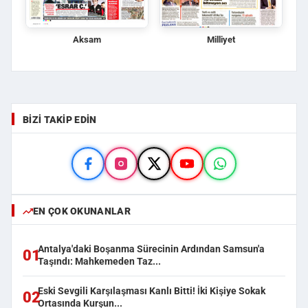
Aksam
Milliyet
BIZI TAKIP EDIN
EN ÇOK OKUNANLAR
Antalya'daki Boşanma Sürecinin Ardından Samsun'a
01
Taşındı: Mahkemeden Taz...
Eski Sevgili Karşılaşması Kanlı Bitti! İki Kişiye Sokak
02
Ortasında Kurşun...