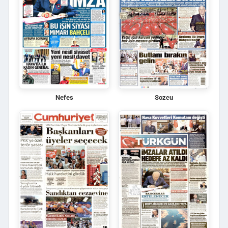
Nefes
Sozcu