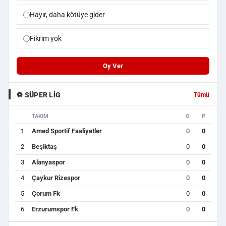
Hayır, daha kötüye gider
Fikrim yok
Oy Ver
⚽ SÜPER LIG
Tümü
TAKIM
O
P
1
Amed Sportif Faaliyetler
0
0
2
Beşiktaş
0
0
3
Alanyaspor
0
0
4
Çaykur Rizespor
0
0
5
Çorum Fk
0
0
6
Erzurumspor Fk
0
0