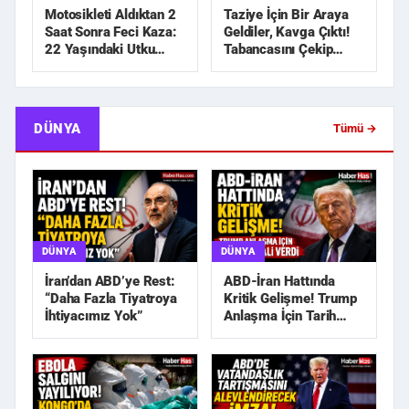
Motosikleti Aldıktan 2
Taziye İçin Bir Araya
Saat Sonra Feci Kaza:
Geldiler, Kavga Çıktı!
22 Yaşındaki Utku
Tabancasını Çekip
Hayatını Kaybetti
Kovaladı
DÜNYA
Tümü →
DÜNYA
DÜNYA
İran’dan ABD’ye Rest:
ABD-İran Hattında
“Daha Fazla Tiyatroya
Kritik Gelişme! Trump
İhtiyacımız Yok”
Anlaşma İçin Tarih
Sinyali Verdi