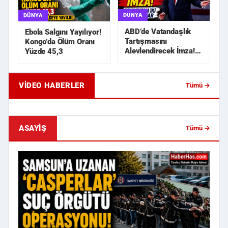
DÜNYA
DÜNYA
ABD’de Vatandaşlık
Ebola Salgını Yayılıyor!
Tartışmasını
Kongo’da Ölüm Oranı
Alevlendirecek İmza!
Yüzde 45,3
Trump’tan İki Yeni
Karar
VIDEO HABERLER
Tümü →
Geride Bıraktığı Mektup Tefecilik
Samsun'da Lise İnşaat
Soruşturmasını Başlatt...
Liralık Kablo Hırsızlı...
ASAYIŞ
Tümü →