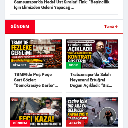
Samsunspor’da Hedef Üst Sıralar! Fink: “Beşincilik
İçin Elimizden Geleni Yapacağ...
GÜNDEM
Tümü →
SIYASET
SPOR
TBMM’de Peş Peşe
Trabzonspor’da Salah
Sert Sözler:
Heyecanı! Ertuğrul
“Demokrasiye Darbe”,
Doğan Açıkladı: “Bize
“Akıllara Zarar”
4 Katı Ücretli Kon...
GÜNDEM
ASAYIŞ