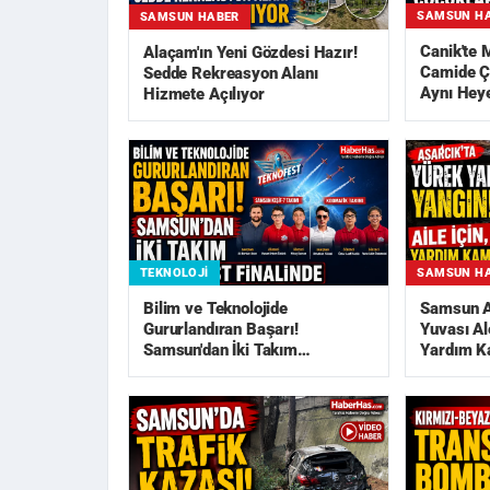
SAMSUN H
SAMSUN HABER
Canik'te
Alaçam'ın Yeni Gözdesi Hazır!
Camide Ç
Sedde Rekreasyon Alanı
Aynı Hey
Hizmete Açılıyor
TEKNOLOJI
SAMSUN H
Bilim ve Teknolojide
Samsun As
Gururlandıran Başarı!
Yuvası Al
Samsun'dan İki Takım
Yardım K
TEKNOFEST Finali...