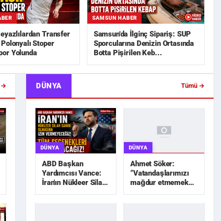
ABER
SAMSUN HABER
eyazlılardan Transfer
Samsun'da İlginç Sipariş: SUP
Polonyalı Stoper
Sporcularına Denizin Ortasında
or Yolunda
Botta Pişirilen Keb...
DÜNYA
 →
Tümü →
DÜNYA
DÜNYA
Ahmet Söker:
ABD Başkan
“Vatandaşlarımızı
Yardımcısı Vance:
mağdur etmemek
İran'ın Nükleer Silah
için elimizden geleni
Sahibi Olmasına İzin
yapacağız”
Vermeyec...