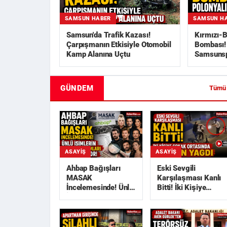
SAMSUN HABER
SAMSUN H
Samsun'da Trafik Kazası!
Kırmızı-B
Çarpışmanın Etkisiyle Otomobil
Bombası! 
Kamp Alanına Uçtu
Samsunsp
GÜNDEM
Tümü
ASAYIŞ
ASAYIŞ
Ahbap Bağışları
Eski Sevgili
MASAK
Karşılaşması Kanlı
İncelemesinde! Ünlü
Bitti! İki Kişiye
İsimlerin Deprem
Sokak Ortasında
Yardımları
Kurşun Yağdı
Araştırılı...