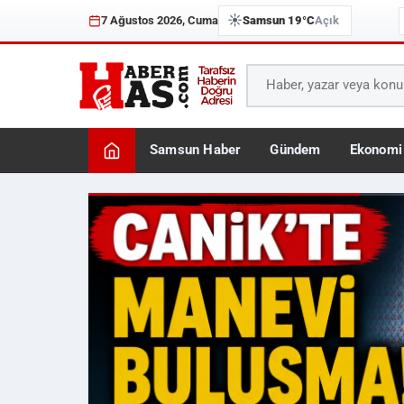
☀️
7 Ağustos 2026, Cuma
Samsun 19°C
Açık
Samsun Haber
Gündem
Ekonomi
Haberhas — Samsun Son 