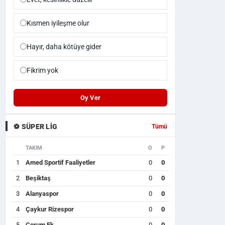
Kısmen iyileşme olur
Hayır, daha kötüye gider
Fikrim yok
Oy Ver
⚽ SÜPER LIG
Tümü
TAKIM
O
P
1
Amed Sportif Faaliyetler
0
0
2
Beşiktaş
0
0
3
Alanyaspor
0
0
4
Çaykur Rizespor
0
0
5
Çorum Fk
0
0