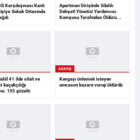
ili Karşılaşması Kanlı
Apartman Girişinde Silahlı
 Kişiye Sokak Ortasında
Dehşet! Yönetici Yardımcısı
ağdı
Komşusu Tarafından Öldürü...
ASAYIŞ
hil 41 ilde silah ve
Kavgayı önlemek isteyen
 kaçakçılığı
amcasını kazara vurup öldürdü
u: 135 gözaltı