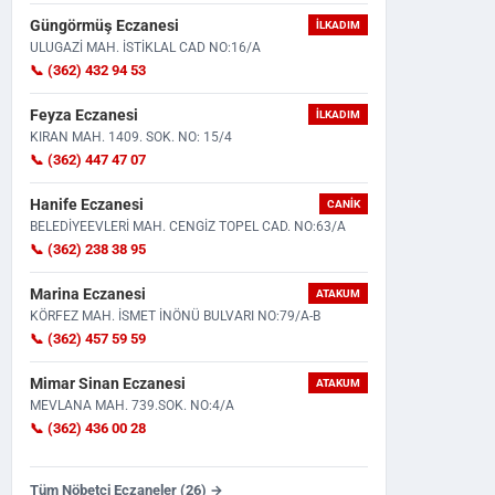
Güngörmüş Eczanesi
İLKADIM
ULUGAZİ MAH. İSTİKLAL CAD NO:16/A
📞 (362) 432 94 53
Feyza Eczanesi
İLKADIM
KIRAN MAH. 1409. SOK. NO: 15/4
📞 (362) 447 47 07
Antalya'daki Boşanma Sürecinin
Samsun'da Trafik Kazası!
Hanife Eczanesi
CANIK
Ardından Samsun'a Taşındı...
Çarpışmanın Etkisiyle Otomo
BELEDİYEEVLERİ MAH. CENGİZ TOPEL CAD. NO:63/A
📞 (362) 238 38 95
Marina Eczanesi
ATAKUM
KÖRFEZ MAH. İSMET İNÖNÜ BULVARI NO:79/A-B
📞 (362) 457 59 59
Mimar Sinan Eczanesi
ATAKUM
MEVLANA MAH. 739.SOK. NO:4/A
📞 (362) 436 00 28
Tüm Nöbetçi Eczaneler (26) →