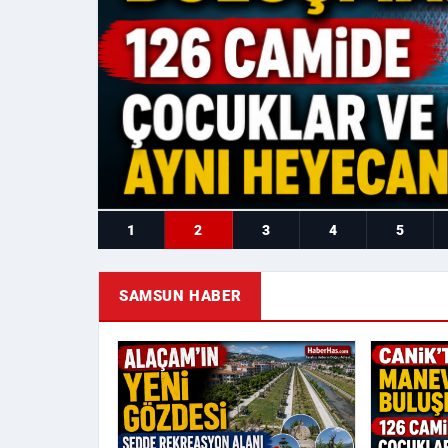
1
2
3
4
5
SAMSUN HABER