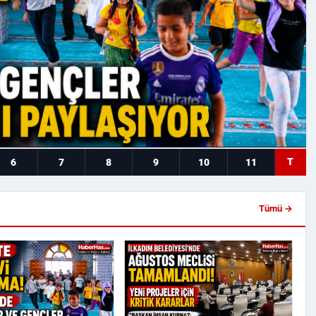
T
6
7
8
9
10
11
Tümü →