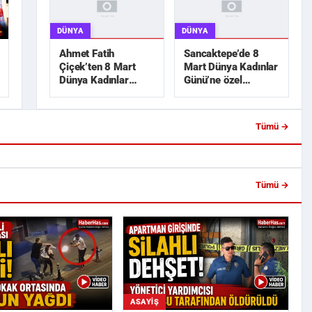
DÜNYA
DÜNYA
Ahmet Fatih
Sancaktepe’de 8
Çiçek’ten 8 Mart
Mart Dünya Kadınlar
Dünya Kadınlar
Günü’ne özel
Günü mesajı
etkinlikler
Tümü →
Girişinde Silahlı Dehşet!
Akın Gürlek: "Şehit Ailelerinin
Yardımcısı K...
Hassasiyetini Zedeleyece...
Tümü →
ASAYIŞ