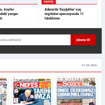
ASAYIŞ
a, treyler
Adana'da 'Sayğılılar' suç
ndaki yangın
örgütüne operasyonda 11
dü
tutuklama
Abone Ol
07.08.2026