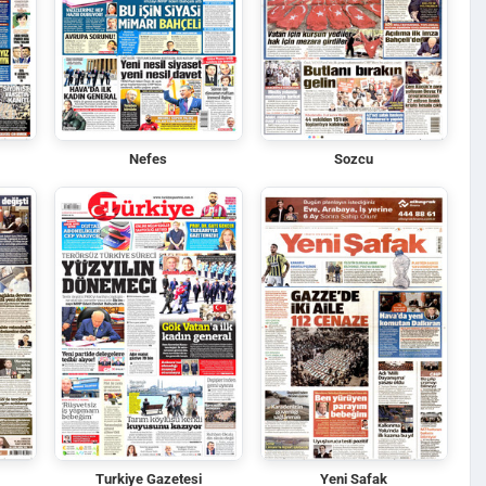
Nefes
Sozcu
Turkiye Gazetesi
Yeni Safak