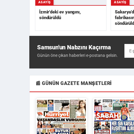
ASAYIŞ
ASAYIŞ
İzmir'deki ev yangını,
Sakarya'd
söndürüldü
fabrikası
söndürül
Samsun'un Nabzını Kaçırma
Günün öne çıkan haberleri e-postana gelsin.
📰 GÜNÜN GAZETE MANŞETLERI