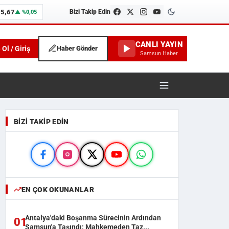
95,67
Bizi Takip Edin
▲ %0,05
CANLI YAYIN
 Ol / Giriş
Haber Gönder
Samsun Haber
unspor ve İlçe Haberleri
BIZI TAKIP EDIN
EN ÇOK OKUNANLAR
Antalya'daki Boşanma Sürecinin Ardından
01
Samsun'a Taşındı: Mahkemeden Taz...