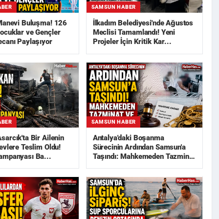
ABER
SAMSUN HABER
 Manevi Buluşma! 126
İlkadım Belediyesi'nde Ağustos
ocuklar ve Gençler
Meclisi Tamamlandı! Yeni
ecanı Paylaşıyor
Projeler İçin Kritik Kar...
ABER
SAMSUN HABER
arcık'ta Bir Ailenin
Antalya'daki Boşanma
evlere Teslim Oldu!
Sürecinin Ardından Samsun'a
ampanyası Ba...
Taşındı: Mahkemeden Tazminat
ve...