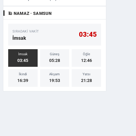
🕌 NAMAZ · SAMSUN
SIRADAKI VAKIT
03:45
İmsak
İmsak
Güneş
Öğle
03:45
05:28
12:46
İkindi
Akşam
Yatsı
16:39
19:53
21:28