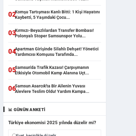
Komşu Tartışması Kanlı Bitti: 1 Kişi Hayatını
02
Kaybetti, 5 Yaşındaki Çocu...
Kırmızı-Beyazlılardan Transfer Bombası!
03
Polonyalı Stoper Samsunspor Yolu...
Apartman Girişinde Silahlı Dehşet! Yönetici
04
Yardımcısı Komşusu Tarafında...
Samsun'da Trafik Kazası! Çarpışmanın
05
Etkisiyle Otomobil Kamp Alanına Uçt...
Samsun Asarcık'ta Bir Ailenin Yuvası
06
Alevlere Teslim Oldu! Yardım Kampa...
📊 GÜNÜN ANKETI
Türkiye ekonomisi 2025 yılında düzelir mi?
Evet, kesinlikle düzelir