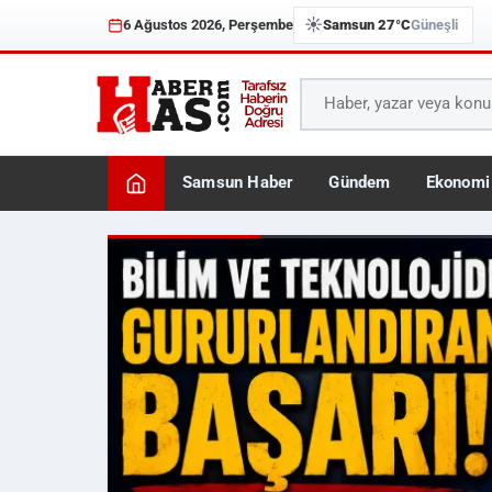
☀️
6 Ağustos 2026, Perşembe
Samsun 27°C
Güneşli
Samsun Haber
Gündem
Ekonomi
Haberhas — Samsun Son 