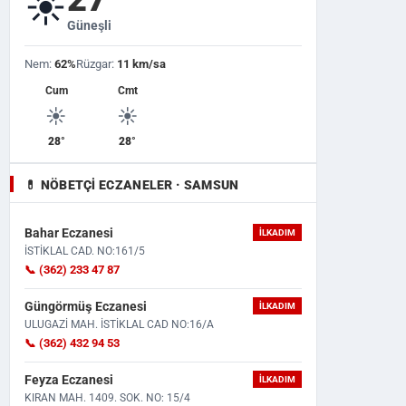
☀️
Güneşli
Nem:
62%
Rüzgar:
11 km/sa
Cum
Cmt
☀️
☀️
28°
28°
💊 NÖBETÇI ECZANELER · SAMSUN
Bahar Eczanesi
İLKADIM
İSTİKLAL CAD. NO:161/5
📞 (362) 233 47 87
Güngörmüş Eczanesi
İLKADIM
ULUGAZİ MAH. İSTİKLAL CAD NO:16/A
📞 (362) 432 94 53
Feyza Eczanesi
İLKADIM
KIRAN MAH. 1409. SOK. NO: 15/4