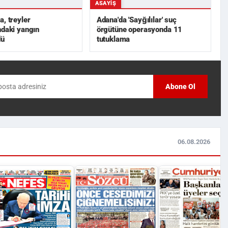
ASAYIŞ
a, treyler
Adana'da 'Sayğılılar' suç
ndaki yangın
örgütüne operasyonda 11
dü
tutuklama
Abone Ol
06.08.2026