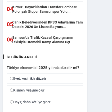
Kırmızı-Beyazlılardan Transfer Bombası!
04
Polonyalı Stoper Samsunspor Yolu...
Canik Belediyesi'nden KPSS Adaylarına Tam
05
Destek: 2026 Ön Lisans Başvuru...
Samsun'da Trafik Kazası! Çarpışmanın
06
Etkisiyle Otomobil Kamp Alanına Uçt...
📊 GÜNÜN ANKETI
Türkiye ekonomisi 2025 yılında düzelir mi?
Evet, kesinlikle düzelir
Kısmen iyileşme olur
Hayır, daha kötüye gider