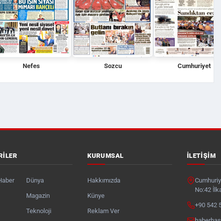
Nefes
Sozcu
Cumhuriyet
RILER
KURUMSAL
İLETIŞIM
Haber
Dünya
Hakkımızda
Cumhuriye
No:42 İl
Magazin
Künye
+90 542 
Teknoloji
Reklam Ver
haberha