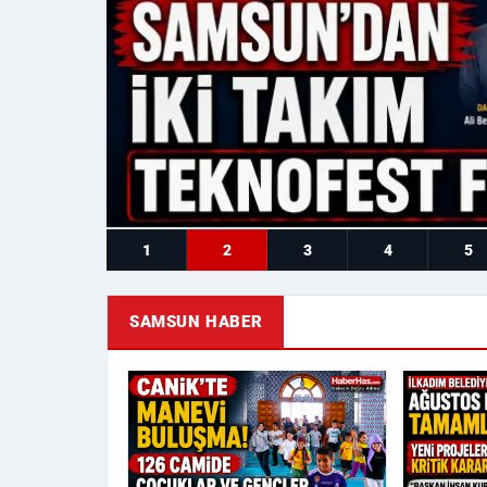
1
2
3
4
5
SAMSUN HABER