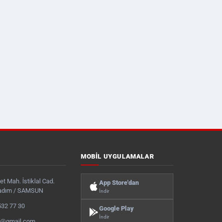
MOBIL UYGULAMALAR
t Mah. İstiklal Cad.
App Store'dan
kadım / SAMSUN
İndir
532 77 30
Google Play
İndir
s@gmail.com