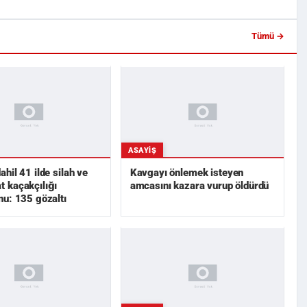
Tümü →
ASAYIŞ
hil 41 ilde silah ve
Kavgayı önlemek isteyen
 kaçakçılığı
amcasını kazara vurup öldürdü
u: 135 gözaltı