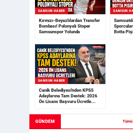
SAMSUN HABER
SAMSUN H
Kırmızı-Beyazlılardan Transfer
Samsun'da
Bombası! Polonyalı Stoper
Sporcular
Samsunspor Yolunda
Botta Pişi
SAMSUN HABER
Canik Belediyesi'nden KPSS
Adaylarına Tam Destek: 2026
Ön Lisans Başvuru Ücretle...
GÜNDEM
Tümü