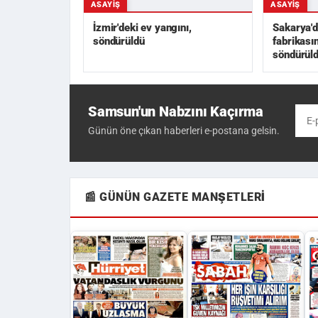
ASAYIŞ
ASAYIŞ
İzmir'deki ev yangını,
Sakarya'd
söndürüldü
fabrikası
söndürül
Samsun'un Nabzını Kaçırma
Günün öne çıkan haberleri e-postana gelsin.
📰 GÜNÜN GAZETE MANŞETLERI