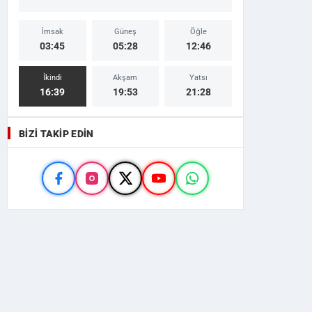
İmsak
Güneş
Öğle
03:45
05:28
12:46
İkindi
Akşam
Yatsı
16:39
19:53
21:28
BIZI TAKIP EDIN