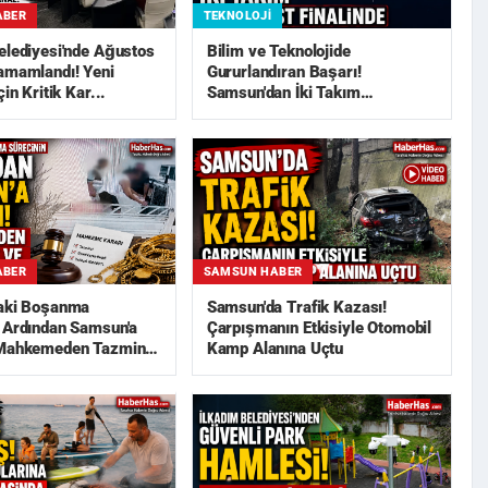
ABER
TEKNOLOJI
elediyesi'nde Ağustos
Bilim ve Teknolojide
amamlandı! Yeni
Gururlandıran Başarı!
çin Kritik Kar...
Samsun'dan İki Takım
TEKNOFEST Finali...
ABER
SAMSUN HABER
daki Boşanma
Samsun'da Trafik Kazası!
 Ardından Samsun'a
Çarpışmanın Etkisiyle Otomobil
 Mahkemeden Tazminat
Kamp Alanına Uçtu