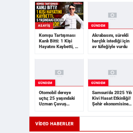
GÜNDEM
ASAYIŞ
Akrabasını, sürekli
Komşu Tartışması
harçlık istediği için
Kanlı Bitti: 1 Kişi
av tüfeğiyle vurdu
Hayatını Kaybetti, 5
Yaşındaki Çocuk
Yarala...
GÜNDEM
GÜNDEM
Otomobil dereye
Samsun’da 2025 Yılı
uçtu; 25 yaşındaki
Kivi Hasat Etkinliği!
Uzman Çavuş
Şehir ekonomisine 1
hayatını kaybetti
milyar TL
üzerinde...
VIDEO HABERLER
Samsun'da Trafik Kazası!
Samsun'da
Çarpışmanın Etkisiyle Otomobil ...
Sporcular