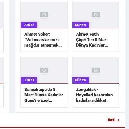
DÜNYA
DÜNYA
Ahmet Söker:
Ahmet Fatih
“Vatandaşlarımızı
Çiçek’ten 8 Mart
mağdur etmemek
Dünya Kadınlar
için elimizden geleni
Günü mesajı
yapacağız”
DÜNYA
DÜNYA
Sancaktepe’de 8
Zonguldak -
Mart Dünya Kadınlar
Hayalleri karartılan
Günü’ne özel
kadınlara dikkat
etkinlikler
çekmek için siyah
gelinlik dik...
Tümü →
 İlginç Sipariş: SUP
ına Denizin Ortas...