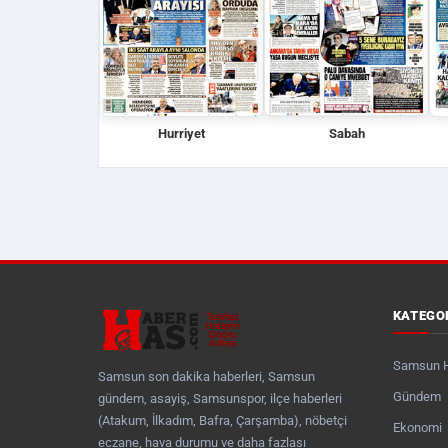
Hurriyet
Sabah
KATEGO
Samsun 
Samsun son dakika haberleri, Samsun
Gündem
gündem, asayiş, Samsunspor, ilçe haberleri
(Atakum, İlkadım, Bafra, Çarşamba), nöbetçi
Ekonomi
eczane, hava durumu ve daha fazlası