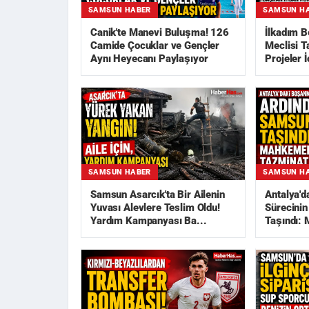
SAMSUN HABER
SAMSUN H
Canik'te Manevi Buluşma! 126
İlkadım B
Camide Çocuklar ve Gençler
Meclisi T
Aynı Heyecanı Paylaşıyor
Projeler İ
SAMSUN HABER
SAMSUN H
Samsun Asarcık'ta Bir Ailenin
Antalya'
Yuvası Alevlere Teslim Oldu!
Sürecinin
Yardım Kampanyası Ba...
Taşındı:
ve...