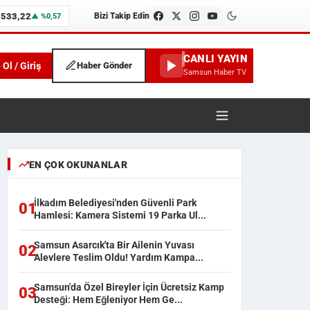
.533,22
Bizi Takip Edin
▲ %0,57
CANLI YAYIN
 Ol / Giriş
Haber Gönder
Samsun Haber TV
unspor ve İlçe Haberleri
EN ÇOK OKUNANLAR
İlkadım Belediyesi'nden Güvenli Park
01
Hamlesi: Kamera Sistemi 19 Parka Ul...
Samsun Asarcık'ta Bir Ailenin Yuvası
02
Alevlere Teslim Oldu! Yardım Kampa...
Samsun'da Özel Bireyler İçin Ücretsiz Kamp
03
Desteği: Hem Eğleniyor Hem Ge...