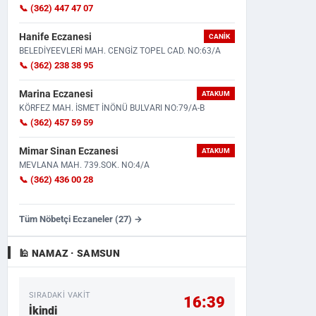
📞 (362) 447 47 07
Hanife Eczanesi
CANIK
BELEDİYEEVLERİ MAH. CENGİZ TOPEL CAD. NO:63/A
📞 (362) 238 38 95
Marina Eczanesi
ATAKUM
KÖRFEZ MAH. İSMET İNÖNÜ BULVARI NO:79/A-B
📞 (362) 457 59 59
Mimar Sinan Eczanesi
ATAKUM
MEVLANA MAH. 739.SOK. NO:4/A
📞 (362) 436 00 28
Tüm Nöbetçi Eczaneler (27) →
🕌 NAMAZ · SAMSUN
SIRADAKI VAKIT
16:39
İkindi