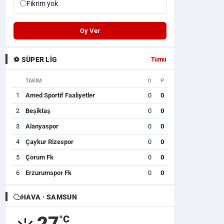
Fikrim yok
Oy Ver
⚽ SÜPER LIG
Tümü
TAKIM
O
P
1
Amed Sportif Faaliyetler
0
0
2
Beşiktaş
0
0
3
Alanyaspor
0
0
4
Çaykur Rizespor
0
0
5
Çorum Fk
0
0
6
Erzurumspor Fk
0
0
HAVA · SAMSUN
27
°C