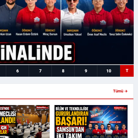
T
6
7
8
9
10
Tümü →