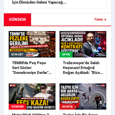
İçin Elimizden Geleni Yapacağ...
GÜNDEM
Tümü →
SIYASET
SPOR
TBMM’de Peş Peşe
Trabzonspor’da Salah
Sert Sözler:
Heyecanı! Ertuğrul
“Demokrasiye Darbe”,
Doğan Açıkladı: “Bize
“Akıllara Zarar”
4 Katı Ücretli Kon...
GÜNDEM
ASAYIŞ