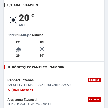
HAVA · SAMSUN
20
°C
☀️
Açık
Nem:
81%
Rüzgar:
6 km/sa
Pzt
Sal
🌧️
☀️
29°
30°
💊 NÖBETÇI ECZANELER · SAMSUN
Rendeci Eczanesi
İLKADIM
BAHÇELİEVLER MAH. 100.YIL BULVARI NO:257/B
📞 (362) 230 60 74
Araştırma Eczanesi
İLKADIM
TEPECİK MAH. 1545. CAD. NO:17