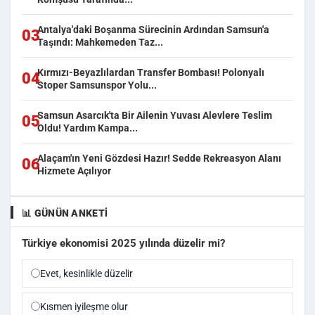
Antalya'daki Boşanma Sürecinin Ardından Samsun'a
03
Taşındı: Mahkemeden Taz...
Kırmızı-Beyazlılardan Transfer Bombası! Polonyalı
04
Stoper Samsunspor Yolu...
Samsun Asarcık'ta Bir Ailenin Yuvası Alevlere Teslim
05
Oldu! Yardım Kampa...
Alaçam'ın Yeni Gözdesi Hazır! Sedde Rekreasyon Alanı
06
Hizmete Açılıyor
📊 GÜNÜN ANKETI
Türkiye ekonomisi 2025 yılında düzelir mi?
Evet, kesinlikle düzelir
Kısmen iyileşme olur