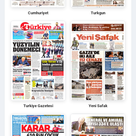
Cumhuriyet
Turkgun
Turkiye Gazetesi
Yeni Safak