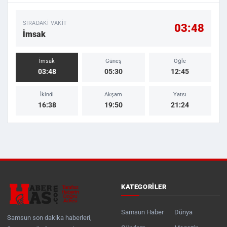
SIRADAKI VAKIT
03:48
İmsak
İmsak
Güneş
Öğle
03:48
05:30
12:45
İkindi
Akşam
Yatsı
16:38
19:50
21:24
KATEGORILER
Samsun Haber
Dünya
Samsun son dakika haberleri,