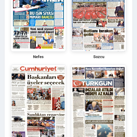
Nefes
Sozcu