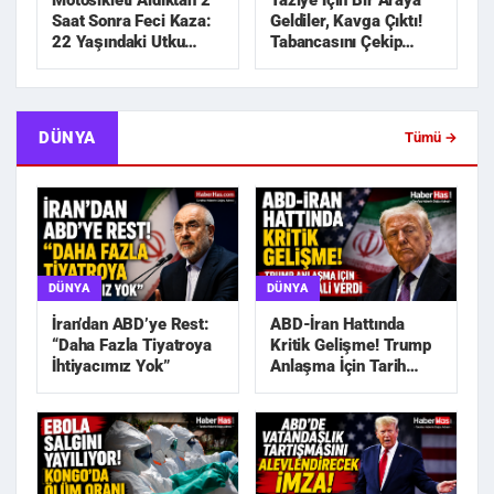
Motosikleti Aldıktan 2
Taziye İçin Bir Araya
Saat Sonra Feci Kaza:
Geldiler, Kavga Çıktı!
22 Yaşındaki Utku
Tabancasını Çekip
Hayatını Kaybetti
Kovaladı
DÜNYA
Tümü →
DÜNYA
DÜNYA
İran’dan ABD’ye Rest:
ABD-İran Hattında
“Daha Fazla Tiyatroya
Kritik Gelişme! Trump
İhtiyacımız Yok”
Anlaşma İçin Tarih
Sinyali Verdi