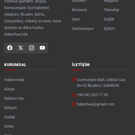
Gündem
Magazin
Samsun gündem, asayiş,
Samsunspor, ilçe haberleri
Ekonomi
Teknoloji
(Atakum, İlkadım, Bafra,
Spor
Sağlık
Çarşamba), nöbetçi eczane, hava
durumu ve daha fazlası
Samsunspor
Eğitim
Haberhas'nde.
KURUMSAL
İLETIŞIM
Hakkımızda
Cumhuriyet Mah. İstiklal Cad.
No:42 İlkadım / SAMSUN
Künye
+90 542 532 77 30
Reklam Ver
haberhas@gmail.com
İletişim
Gizlilik
KVKK