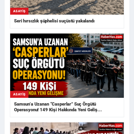
ASAYIŞ
Seri hırsızlık şüphelisi suçüstü yakalandı
ASAYIŞ
Samsun’a Uzanan “Casperlar” Suç Örgütü
Operasyonu! 149 Kişi Hakkında Yeni Geliş...