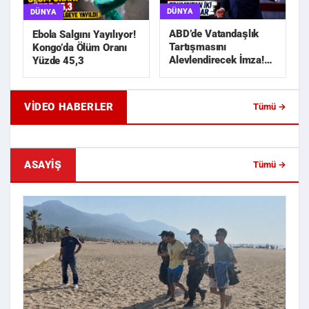
DÜNYA
DÜNYA
ABD’de Vatandaşlık
Ebola Salgını Yayılıyor!
Tartışmasını
Kongo’da Ölüm Oranı
Alevlendirecek İmza!
Yüzde 45,3
Trump’tan İki Yeni
Karar
VIDEO HABERLER
Tümü →
Geride Bıraktığı Mektup Tefecilik
Samsun'da Lise İnşaat
Soruşturmasını Başlatt...
Liralık Kablo Hırsızlı...
ASAYIŞ
Tümü →