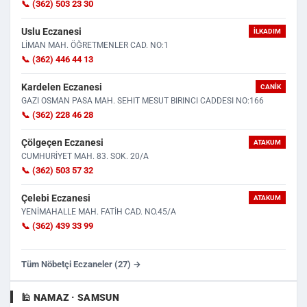
📞 (362) 503 23 30
Uslu Eczanesi
İLKADIM
LİMAN MAH. ÖĞRETMENLER CAD. NO:1
📞 (362) 446 44 13
Kardelen Eczanesi
CANIK
GAZI OSMAN PASA MAH. SEHIT MESUT BIRINCI CADDESI NO:166
📞 (362) 228 46 28
Çölgeçen Eczanesi
ATAKUM
CUMHURİYET MAH. 83. SOK. 20/A
📞 (362) 503 57 32
Çelebi Eczanesi
ATAKUM
YENİMAHALLE MAH. FATİH CAD. NO.45/A
📞 (362) 439 33 99
Tüm Nöbetçi Eczaneler (27) →
🕌 NAMAZ · SAMSUN