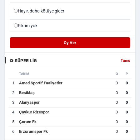
Hayır, daha kötüye gider
Fikrim yok
Oy Ver
⚽ SÜPER LIG
Tümü
TAKIM
O
P
1
Amed Sportif Faaliyetler
0
0
2
Beşiktaş
0
0
3
Alanyaspor
0
0
4
Çaykur Rizespor
0
0
5
Çorum Fk
0
0
6
Erzurumspor Fk
0
0