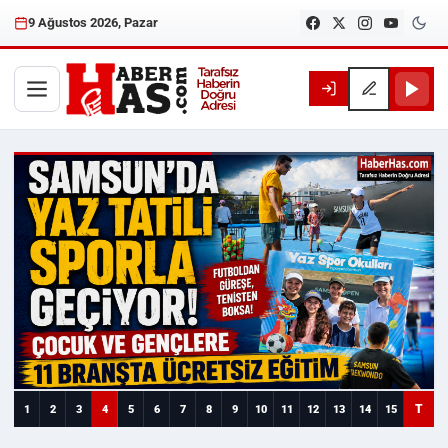
9 Ağustos 2026, Pazar
Haberhas — Samsun Son Dakika
T
1
2
3
4
5
6
7
8
9
10
11
12
13
14
15