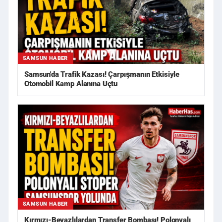
SAMSUN HABER
Samsun'da Trafik Kazası! Çarpışmanın Etkisiyle
Otomobil Kamp Alanına Uçtu
SAMSUN HABER
Kırmızı-Beyazlılardan Transfer Bombası! Polonyalı