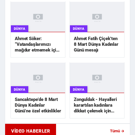
DÜNYA
DÜNYA
Ahmet Söker:
Ahmet Fatih Çiçek’ten
“Vatandaşlarımızı
8 Mart Dünya Kadınlar
mağdur etmemek için
Günü mesajı
elimizden geleni
yapacağız”
DÜNYA
DÜNYA
Sancaktepe’de 8 Mart
Zonguldak - Hayalleri
Dünya Kadınlar
karartılan kadınlara
Günü’ne özel etkinlikler
dikkat çekmek için
siyah gelinlik dik...
VIDEO HABERLER
Tümü →
Samsun'da Trafik Kazası!
Samsun'da İlginç Sipar