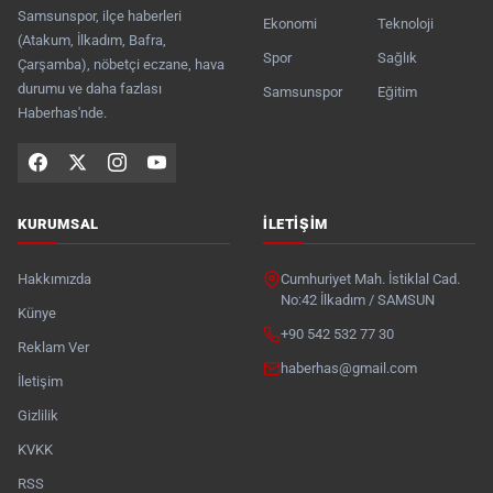
Samsunspor, ilçe haberleri
Ekonomi
Teknoloji
(Atakum, İlkadım, Bafra,
Spor
Sağlık
Çarşamba), nöbetçi eczane, hava
durumu ve daha fazlası
Samsunspor
Eğitim
Haberhas'nde.
KURUMSAL
İLETIŞIM
Hakkımızda
Cumhuriyet Mah. İstiklal Cad.
No:42 İlkadım / SAMSUN
Künye
+90 542 532 77 30
Reklam Ver
haberhas@gmail.com
İletişim
Gizlilik
KVKK
RSS