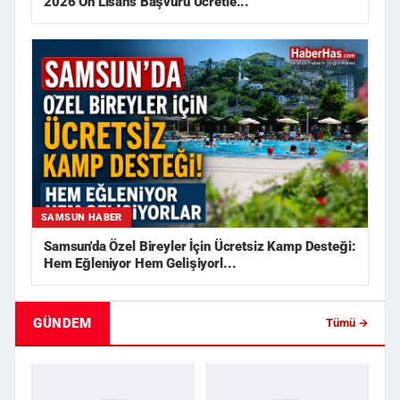
2026 Ön Lisans Başvuru Ücretle...
SAMSUN HABER
Samsun'da Özel Bireyler İçin Ücretsiz Kamp Desteği:
Hem Eğleniyor Hem Gelişiyorl...
GÜNDEM
Tümü →