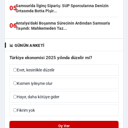
Samsun'da İlginç Sipariş: SUP Sporcularına Denizin
05
Ortasında Botta Pişir...
Antalya'daki Boşanma Sürecinin Ardından Samsun'a
06
Taşındı: Mahkemeden Taz...
📊 GÜNÜN ANKETI
Türkiye ekonomisi 2025 yılında düzelir mi?
Evet, kesinlikle düzelir
Kısmen iyileşme olur
Hayır, daha kötüye gider
Fikrim yok
Oy Ver