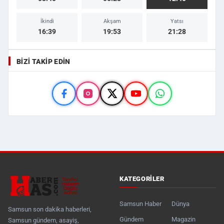
İkindi
Akşam
Yatsı
16:39
19:53
21:28
BIZI TAKIP EDIN
KATEGORILER
Samsun Haber
Dünya
Samsun son dakika haberleri,
Gündem
Magazin
Samsun gündem, asayiş,