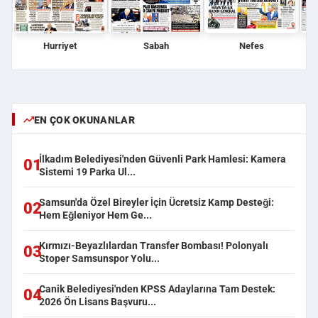
Hurriyet
Sabah
Nefes
EN ÇOK OKUNANLAR
İlkadım Belediyesi'nden Güvenli Park Hamlesi: Kamera
01
Sistemi 19 Parka Ul...
Samsun'da Özel Bireyler İçin Ücretsiz Kamp Desteği:
02
Hem Eğleniyor Hem Ge...
Kırmızı-Beyazlılardan Transfer Bombası! Polonyalı
03
Stoper Samsunspor Yolu...
Canik Belediyesi'nden KPSS Adaylarına Tam Destek:
04
2026 Ön Lisans Başvuru...