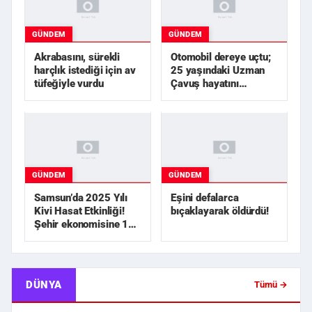
GÜNDEM
GÜNDEM
Akrabasını, sürekli
Otomobil dereye uçtu;
harçlık istediği için av
25 yaşındaki Uzman
tüfeğiyle vurdu
Çavuş hayatını
kaybetti
GÜNDEM
GÜNDEM
Samsun’da 2025 Yılı
Eşini defalarca
Kivi Hasat Etkinliği!
bıçaklayarak öldürdü!
Şehir ekonomisine 1
milyar TL üzerinde...
DÜNYA
Tümü →