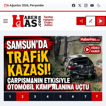
6 Ağustos 2026, Perşembe
Haberhas — Samsun Son Dakika
T
1
2
3
4
5
6
7