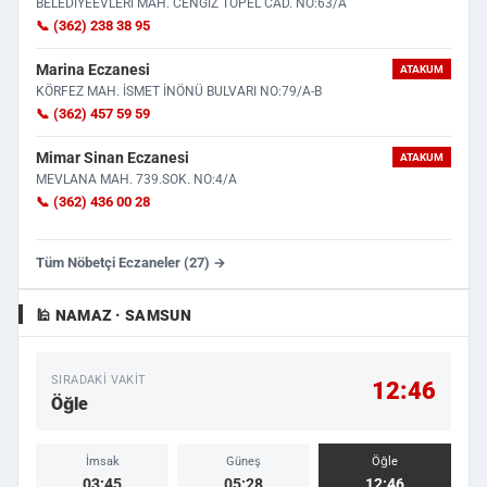
BELEDİYEEVLERİ MAH. CENGİZ TOPEL CAD. NO:63/A
📞 (362) 238 38 95
Marina Eczanesi
ATAKUM
KÖRFEZ MAH. İSMET İNÖNÜ BULVARI NO:79/A-B
📞 (362) 457 59 59
Mimar Sinan Eczanesi
ATAKUM
MEVLANA MAH. 739.SOK. NO:4/A
📞 (362) 436 00 28
Tüm Nöbetçi Eczaneler (27) →
🕌 NAMAZ · SAMSUN
SIRADAKI VAKIT
12:46
Öğle
İmsak
Güneş
Öğle
03:45
05:28
12:46