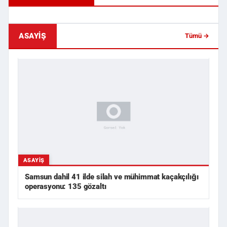
Çarpışmanın Etkisiyle Otomobil ...
Sporcularına Denizin O
ASAYIŞ
Tümü →
ASAYIŞ
Samsun dahil 41 ilde silah ve mühimmat kaçakçılığı
operasyonu: 135 gözaltı