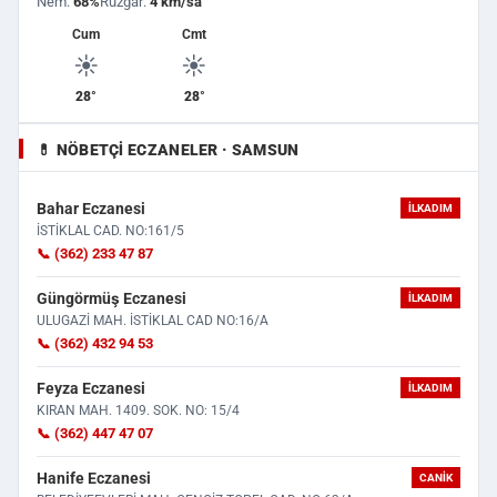
Nem:
68%
Rüzgar:
4 km/sa
Cum
Cmt
☀️
☀️
28°
28°
💊 NÖBETÇI ECZANELER · SAMSUN
Bahar Eczanesi
İLKADIM
İSTİKLAL CAD. NO:161/5
📞 (362) 233 47 87
Güngörmüş Eczanesi
İLKADIM
ULUGAZİ MAH. İSTİKLAL CAD NO:16/A
📞 (362) 432 94 53
Feyza Eczanesi
İLKADIM
KIRAN MAH. 1409. SOK. NO: 15/4
📞 (362) 447 47 07
Hanife Eczanesi
CANIK