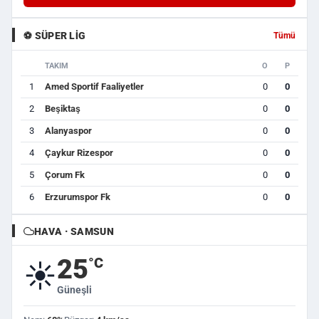
⚽ SÜPER LIG
Tümü
TAKIM
O
P
1
Amed Sportif Faaliyetler
0
0
2
Beşiktaş
0
0
3
Alanyaspor
0
0
4
Çaykur Rizespor
0
0
5
Çorum Fk
0
0
6
Erzurumspor Fk
0
0
HAVA · SAMSUN
25
°C
☀️
Güneşli