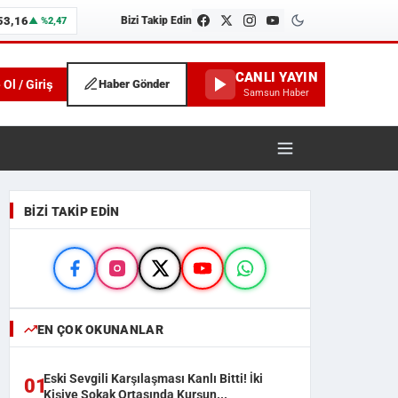
53,16
Bizi Takip Edin
▲ %2,47
CANLI YAYIN
 Ol / Giriş
Haber Gönder
Samsun Haber
unspor ve İlçe Haberleri
BIZI TAKIP EDIN
EN ÇOK OKUNANLAR
Eski Sevgili Karşılaşması Kanlı Bitti! İki
01
Kişiye Sokak Ortasında Kurşun...