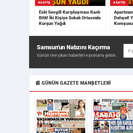
ASAYIŞ
ASAYIŞ
Eski Sevgili Karşılaşması Kanlı
Apartman 
Bitti! İki Kişiye Sokak Ortasında
Dehşet! Y
Kurşun Yağdı
Komşusu T
Samsun'un Nabzını Kaçırma
Günün öne çıkan haberleri e-postana gelsin.
📰 GÜNÜN GAZETE MANŞETLERI