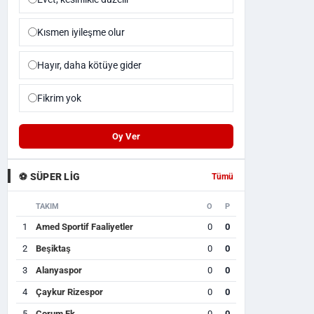
Kısmen iyileşme olur
Hayır, daha kötüye gider
Fikrim yok
Oy Ver
⚽ SÜPER LIG
Tümü
TAKIM
O
P
1
Amed Sportif Faaliyetler
0
0
2
Beşiktaş
0
0
3
Alanyaspor
0
0
4
Çaykur Rizespor
0
0
5
Çorum Fk
0
0