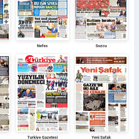
Nefes
Sozcu
Turkiye Gazetesi
Yeni Safak