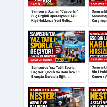
ASAYIŞ
SAMSUNSP
Samsun’a Uzanan “Casperlar”
Samsun’d
Suç Örgütü Operasyonu! 149
Samsunsp
Kişi Hakkında Yeni Geliş...
Karşılaşm
Açıklandı
SAMSUN H
SAMSUN HABER
Samsun'da
Samsun’da Yaz Tatili Sporla
Bin Liralı
Geçiyor! Çocuk ve Gençlere 11
Kamera Aç
Branşta Ücretsiz Eğiti...