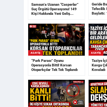
Geride Bı
Samsun’a Uzanan “Casperlar”
Tefecilik
Suç Örgütü Operasyonu! 149
Başlattı: 
Kişi Hakkında Yeni Geliş...
ASAYIŞ
ASAYIŞ
“Park Parası” Oyunu
Taziye İçi
Operasyonla Bitti! Korsan
Kavga Çık
Otoparkçılar Tek Tek Toplandı
Kovaladı