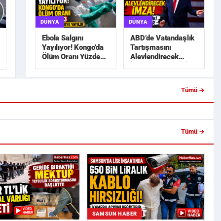
DÜNYA
DÜNYA
ABD’de Vatandaşlık
Ebola Salgını
Tartışmasını
Yayılıyor! Kongo’da
Alevlendirecek
Ölüm Oranı Yüzde
İmza! Trump’tan İki
45,3
Yeni Karar
Tümü →
a Lise İnşaatında 650 Bin
Trabzonspor’da Salah Heyecanı!
blo Hırsızlı...
Ertuğrul Doğan Açıkladı: ...
Tümü →
SAMSUN HABER