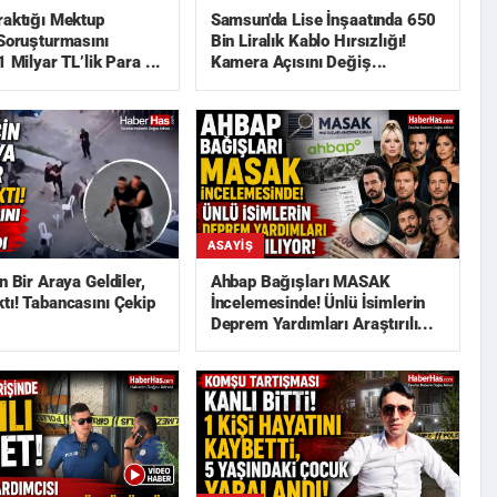
raktığı Mektup
Samsun'da Lise İnşaatında 650
 Soruşturmasını
Bin Liralık Kablo Hırsızlığı!
1 Milyar TL’lik Para ...
Kamera Açısını Değiş...
ASAYIŞ
n Bir Araya Geldiler,
Ahbap Bağışları MASAK
tı! Tabancasını Çekip
İncelemesinde! Ünlü İsimlerin
Deprem Yardımları Araştırılı...