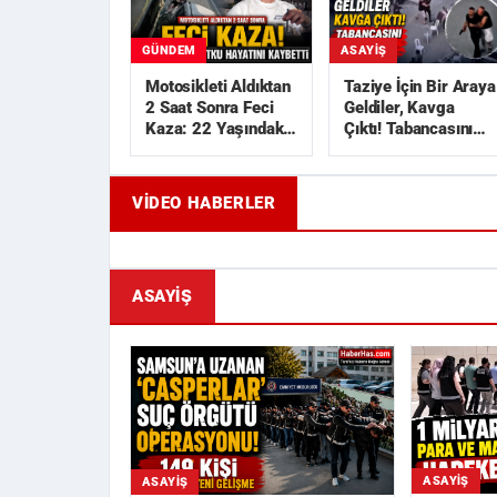
GÜNDEM
ASAYIŞ
Motosikleti Aldıktan
Taziye İçin Bir Araya
2 Saat Sonra Feci
Geldiler, Kavga
Kaza: 22 Yaşındaki
Çıktı! Tabancasını
Utku Hayatını
Çekip Kovaladı
Kaybetti
VIDEO HABERLER
Geride Bıraktığı Mektup Tefecilik
Samsun'd
Soruşturmasını Başlatt...
Liralık Ka
ASAYIŞ
ASAYIŞ
ASAYIŞ