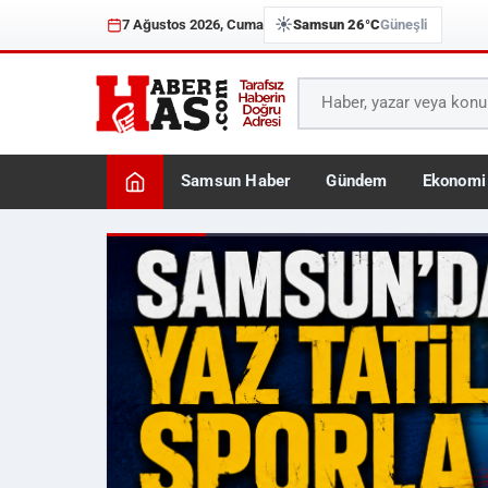
☀️
7 Ağustos 2026, Cuma
Samsun 26°C
Güneşli
Samsun Haber
Gündem
Ekonomi
Haberhas — Samsun Son 