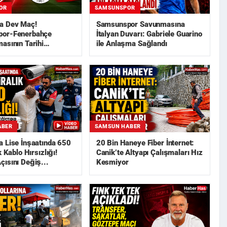
OR
SAMSUNSPOR
a Dev Maç!
Samsunspor Savunmasına
or-Fenerbahçe
İtalyan Duvarı: Gabriele Guarino
asının Tarihi
ile Anlaşma Sağlandı
ABER
SAMSUN HABER
 Lise İnşaatında 650
20 Bin Haneye Fiber İnternet:
k Kablo Hırsızlığı!
Canik’te Altyapı Çalışmaları Hız
ısını Değiş...
Kesmiyor