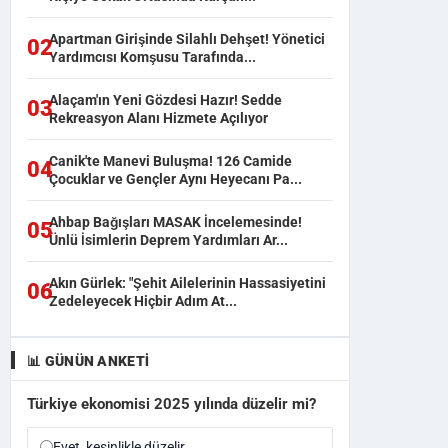
Apartman Girişinde Silahlı Dehşet! Yönetici
02
Yardımcısı Komşusu Tarafında...
Alaçam'ın Yeni Gözdesi Hazır! Sedde
03
Rekreasyon Alanı Hizmete Açılıyor
Canik'te Manevi Buluşma! 126 Camide
04
Çocuklar ve Gençler Aynı Heyecanı Pa...
Ahbap Bağışları MASAK İncelemesinde!
05
Ünlü İsimlerin Deprem Yardımları Ar...
Akın Gürlek: "Şehit Ailelerinin Hassasiyetini
06
Zedeleyecek Hiçbir Adım At...
📊 GÜNÜN ANKETI
Türkiye ekonomisi 2025 yılında düzelir mi?
Evet, kesinlikle düzelir