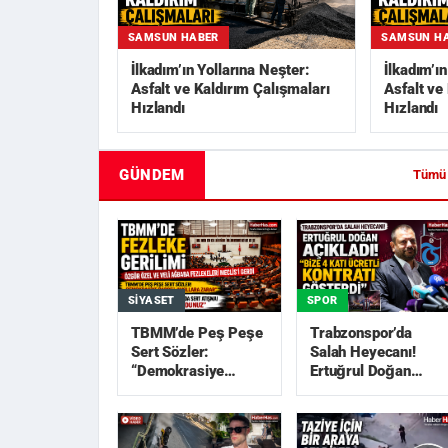
SAMSUN HABER
SAMSUN H
İlkadım’ın Yollarına Neşter:
İlkadım’ı
Asfalt ve Kaldırım Çalışmaları
Asfalt ve
Hızlandı
Hızlandı
GÜNDEM
Tümü
SIYASET
SPOR
TBMM’de Peş Peşe
Trabzonspor’da
Sert Sözler:
Salah Heyecanı!
“Demokrasiye
Ertuğrul Doğan
Darbe”, “Akıllara
Açıkladı: “Bize 4
Zarar”
Katı Ücretli Kon...