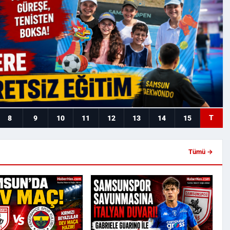
T
8
9
10
11
12
13
14
15
Tümü →