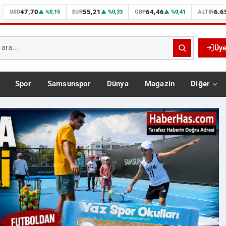
47,70
55,21
64,46
6.6
USD
▲ %0,15
EUR
▲ %0,33
GBP
▲ %0,41
ALTIN
Üye
Spor
Samsunspor
Dünya
Magazin
Diğer
Dakika Haberleri, Gündem, Sams