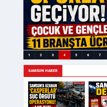
1
2
3
4
5
6
7
SAMSUN HABER