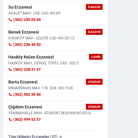
Su Eczanesi
İLKADIM
ADALET MAH. LİSE CAD. NO:69
📞 (362) 230 03 04
Benek Eczanesi
İLKADIM
İLYASKÖY MAH. AZiZiYE CAD. NO:207/2
📞 (362) 236 44 50
Motosikleti Aldıktan 2 Saat Sonra
Taziye İçin Bir Araya Geldile
Hasköy Nalan Eczanesi
CANIK
Feci Kaza: 22 Yaşındak...
Çıktı! Tabancasını...
HASKÖY MAH. CENGİZ TOPEL CAD. 182/3
📞 (362) 228 31 37
Bartu Eczanesi
ATAKUM
MİMARSİNAN MAH 178. SOK. NO:19/B
📞 (362) 502 39 40
Çiğdem Eczanesi
ATAKUM
YENİMAHALLE MAH. ATAKENT BULVARI NO:83/A
📞 (362) 999 52 57
Tüm Nöbetçi Eczaneler (27) →