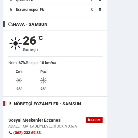
6
Erzurumspor Fk
0
0
HAVA · SAMSUN
26
°C
☀️
Güneşli
Nem:
67%
Rüzgar:
10 km/sa
Cmt
Paz
☀️
☀️
28°
28°
💊 NÖBETÇI ECZANELER · SAMSUN
Sosyal Meskenler Eczanesi
İLKADIM
ADALET MAH.ADLİYEEVLERİ SOK.NO:6/A
📞 (362) 233 69 33