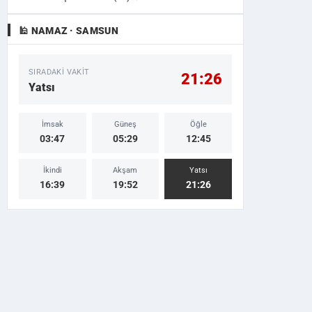
🕌 NAMAZ · SAMSUN
SIRADAKI VAKIT
21:26
Yatsı
İmsak
Güneş
Öğle
03:47
05:29
12:45
İkindi
Akşam
Yatsı
16:39
19:52
21:26