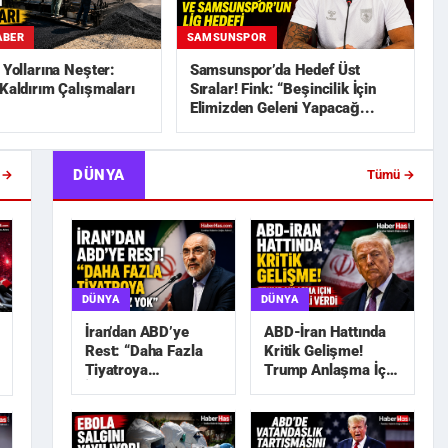
ABER
SAMSUNSPOR
n Yollarına Neşter:
Samsunspor’da Hedef Üst
 Kaldırım Çalışmaları
Sıralar! Fink: “Beşincilik İçin
Elimizden Geleni Yapacağ...
DÜNYA
 →
Tümü →
DÜNYA
DÜNYA
İran’dan ABD’ye
ABD-İran Hattında
Rest: “Daha Fazla
Kritik Gelişme!
Tiyatroya
Trump Anlaşma İçin
İhtiyacımız Yok”
Tarih Sinyali Verdi