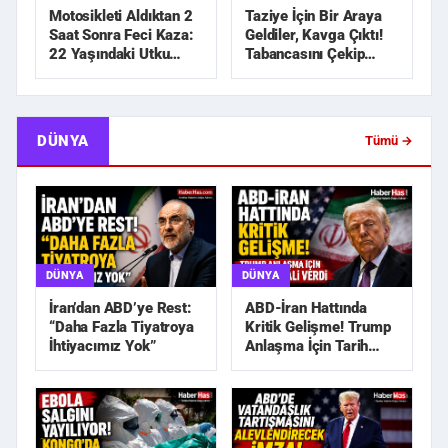
Motosikleti Aldıktan 2
Taziye İçin Bir Araya
Saat Sonra Feci Kaza:
Geldiler, Kavga Çıktı!
22 Yaşındaki Utku
Tabancasını Çekip
Hayatını Kaybetti
Kovaladı
DÜNYA
Tümü →
DÜNYA
DÜNYA
İran’dan ABD’ye Rest:
ABD-İran Hattında
“Daha Fazla Tiyatroya
Kritik Gelişme! Trump
İhtiyacımız Yok”
Anlaşma İçin Tarih
Sinyali Verdi