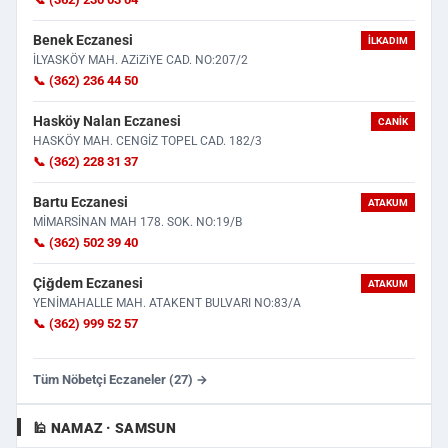
Benek Eczanesi
İLKADIM
İLYASKÖY MAH. AZiZiYE CAD. NO:207/2
📞 (362) 236 44 50
Hasköy Nalan Eczanesi
CANIK
HASKÖY MAH. CENGİZ TOPEL CAD. 182/3
📞 (362) 228 31 37
Bartu Eczanesi
ATAKUM
MİMARSİNAN MAH 178. SOK. NO:19/B
📞 (362) 502 39 40
Çiğdem Eczanesi
ATAKUM
YENİMAHALLE MAH. ATAKENT BULVARI NO:83/A
📞 (362) 999 52 57
Tüm Nöbetçi Eczaneler (27) →
🕌 NAMAZ · SAMSUN