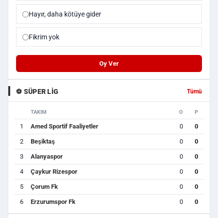
Hayır, daha kötüye gider
Fikrim yok
Oy Ver
⚽ SÜPER LIG
Tümü
TAKIM
O
P
1
Amed Sportif Faaliyetler
0
0
2
Beşiktaş
0
0
3
Alanyaspor
0
0
4
Çaykur Rizespor
0
0
5
Çorum Fk
0
0
6
Erzurumspor Fk
0
0