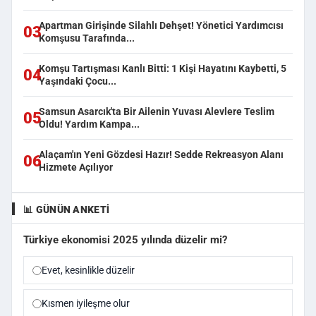
Apartman Girişinde Silahlı Dehşet! Yönetici Yardımcısı
03
Komşusu Tarafında...
Komşu Tartışması Kanlı Bitti: 1 Kişi Hayatını Kaybetti, 5
04
Yaşındaki Çocu...
Samsun Asarcık'ta Bir Ailenin Yuvası Alevlere Teslim
05
Oldu! Yardım Kampa...
Alaçam'ın Yeni Gözdesi Hazır! Sedde Rekreasyon Alanı
06
Hizmete Açılıyor
📊 GÜNÜN ANKETI
Türkiye ekonomisi 2025 yılında düzelir mi?
Evet, kesinlikle düzelir
Kısmen iyileşme olur