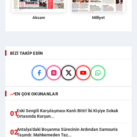
Aksam
Milliyet
BIZI TAKIP EDIN
EN ÇOK OKUNANLAR
Eski Sevgili Karşılaşması Kanlı Bitti! İki Kişiye Sokak
01
Ortasında Kurşun...
Antalya'daki Boşanma Sürecinin Ardından Samsun'a
02
Taşındı: Mahkemeden Taz...