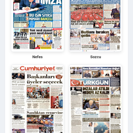
Nefes
Sozcu