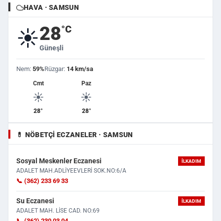
HAVA · SAMSUN
28
°C
☀️
Güneşli
Nem:
59%
Rüzgar:
14 km/sa
Cmt
Paz
☀️
☀️
28°
28°
💊 NÖBETÇI ECZANELER · SAMSUN
Sosyal Meskenler Eczanesi
İLKADIM
ADALET MAH.ADLİYEEVLERİ SOK.NO:6/A
📞 (362) 233 69 33
Su Eczanesi
İLKADIM
ADALET MAH. LİSE CAD. NO:69
📞 (362) 230 03 04