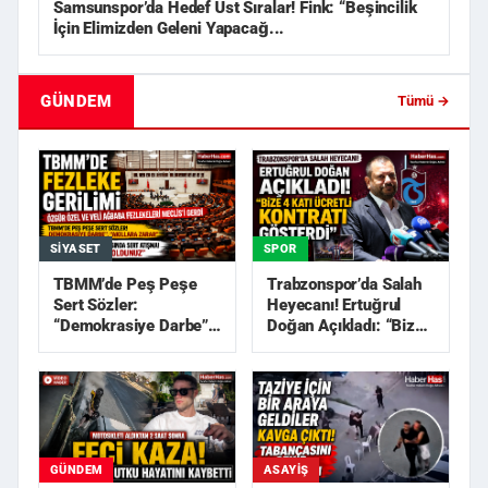
Samsunspor’da Hedef Üst Sıralar! Fink: “Beşincilik
İçin Elimizden Geleni Yapacağ...
GÜNDEM
Tümü →
SIYASET
SPOR
TBMM’de Peş Peşe
Trabzonspor’da Salah
Sert Sözler:
Heyecanı! Ertuğrul
“Demokrasiye Darbe”,
Doğan Açıkladı: “Bize
“Akıllara Zarar”
4 Katı Ücretli Kon...
GÜNDEM
ASAYIŞ