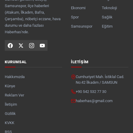
Samsunspor, ilçe haberleri
Ekonomi
Teknoloji
(Atakum, İlkadım, Bafra,
Spor
Sağlık
Çarşamba), nöbetçi eczane, hava
durumu ve daha fazlası
Samsunspor
Eğitim
Haberhas'nde.
KURUMSAL
İLETIŞIM
Hakkımızda
Cumhuriyet Mah. İstiklal Cad.
No:42 İlkadım / SAMSUN
Künye
+90 542 532 77 30
Reklam Ver
haberhas@gmail.com
İletişim
Gizlilik
KVKK
RSS