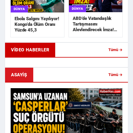
DÜNYA
DÜNYA
ABD’de Vatandaşlık
Ebola Salgını Yayılıyor!
Tartışmasını
Kongo’da Ölüm Oranı
Alevlendirecek İmza!
Yüzde 45,3
Trump’tan İki Yeni
Karar
VIDEO HABERLER
Tümü →
Geride Bıraktığı Mektup Tefecilik
Samsun'da Lise İnşaat
Soruşturmasını Başlatt...
Liralık Kablo Hırsızlı...
ASAYIŞ
Tümü →