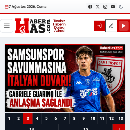
7 Ağustos 2026, Cuma
Haberhas — Samsun Son Dakika
1
2
3
4
5
6
7
8
9
10
11
12
13
T
14
15