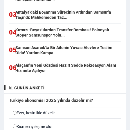
Antalya'daki Boşanma Sürecinin Ardından Samsun'a
03
Taşındı: Mahkemeden Taz...
Kırmızı-Beyazlılardan Transfer Bombası! Polonyalı
04
Stoper Samsunspor Yolu...
Samsun Asarcık'ta Bir Ailenin Yuvası Alevlere Teslim
05
Oldu! Yardım Kampa...
Alaçam'ın Yeni Gözdesi Hazır! Sedde Rekreasyon Alanı
06
Hizmete Açılıyor
📊 GÜNÜN ANKETI
Türkiye ekonomisi 2025 yılında düzelir mi?
Evet, kesinlikle düzelir
Kısmen iyileşme olur