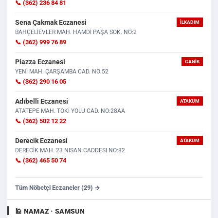
📞 (362) 236 84 81
Sena Çakmak Eczanesi
İLKADIM
BAHÇELİEVLER MAH. HAMDİ PAŞA SOK. NO:2
📞 (362) 999 76 89
Piazza Eczanesi
CANIK
YENİ MAH. ÇARŞAMBA CAD. NO:52
📞 (362) 290 16 05
Adıbelli Eczanesi
ATAKUM
ATATEPE MAH. TOKİ YOLU CAD. NO:28AA
📞 (362) 502 12 22
Derecik Eczanesi
ATAKUM
DERECİK MAH. 23 NISAN CADDESI NO:82
📞 (362) 465 50 74
Tüm Nöbetçi Eczaneler (29) →
🕌 NAMAZ · SAMSUN