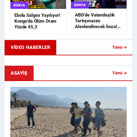
DÜNYA
DÜNYA
ABD’de Vatandaşlık
Ebola Salgını Yayılıyor!
Tartışmasını
Kongo’da Ölüm Oranı
Alevlendirecek İmza!
Yüzde 45,3
Trump’tan İki Yeni
Karar
VIDEO HABERLER
Tümü →
Geride Bıraktığı Mektup Tefecilik
Samsun'da Lise İnşaat
Soruşturmasını Başlatt...
Liralık Kablo Hırsızlı...
ASAYIŞ
Tümü →