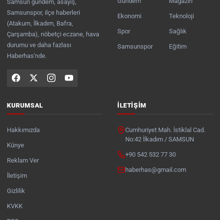
Gündem
Magazin
Samsun gündem, asayiş,
Samsunspor, ilçe haberleri
Ekonomi
Teknoloji
(Atakum, İlkadım, Bafra,
Spor
Sağlık
Çarşamba), nöbetçi eczane, hava
durumu ve daha fazlası
Samsunspor
Eğitim
Haberhas'nde.
KURUMSAL
İLETIŞIM
Hakkımızda
Cumhuriyet Mah. İstiklal Cad.
No:42 İlkadım / SAMSUN
Künye
+90 542 532 77 30
Reklam Ver
haberhas@gmail.com
İletişim
Gizlilik
KVKK