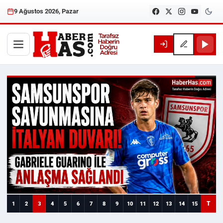
9 Ağustos 2026, Pazar
Haberhas — Samsun Son Dakika
T
1
2
3
4
5
6
7
8
9
10
11
12
13
14
15