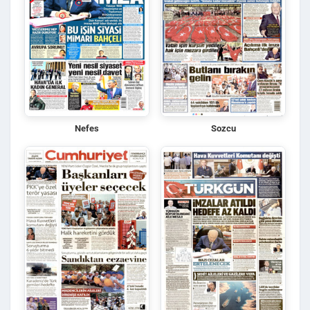
Nefes
Sozcu