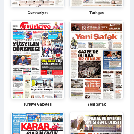
Cumhuriyet
Turkgun
Turkiye Gazetesi
Yeni Safak