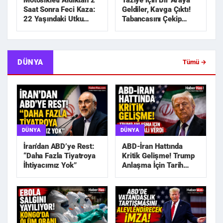
Motosikleti Aldıktan 2
Taziye İçin Bir Araya
Saat Sonra Feci Kaza:
Geldiler, Kavga Çıktı!
22 Yaşındaki Utku
Tabancasını Çekip
Hayatını Kaybetti
Kovaladı
DÜNYA
Tümü →
DÜNYA
DÜNYA
İran’dan ABD’ye Rest:
ABD-İran Hattında
“Daha Fazla Tiyatroya
Kritik Gelişme! Trump
İhtiyacımız Yok”
Anlaşma İçin Tarih
Sinyali Verdi