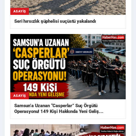
ASAYIŞ
Seri hırsızlık şüphelisi suçüstü yakalandı
ASAYIŞ
Samsun’a Uzanan “Casperlar” Suç Örgütü
Operasyonu! 149 Kişi Hakkında Yeni Geliş...