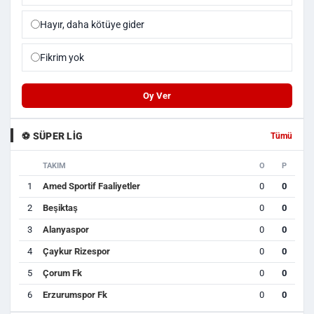
Hayır, daha kötüye gider
Fikrim yok
Oy Ver
⚽ SÜPER LIG
Tümü
TAKIM
O
P
1
Amed Sportif Faaliyetler
0
0
2
Beşiktaş
0
0
3
Alanyaspor
0
0
4
Çaykur Rizespor
0
0
5
Çorum Fk
0
0
6
Erzurumspor Fk
0
0