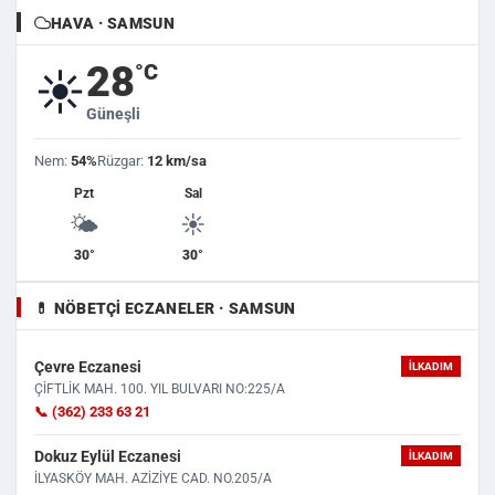
HAVA · SAMSUN
28
°C
☀️
Güneşli
Nem:
54%
Rüzgar:
12 km/sa
Pzt
Sal
🌤️
☀️
30°
30°
💊 NÖBETÇI ECZANELER · SAMSUN
Çevre Eczanesi
İLKADIM
ÇİFTLİK MAH. 100. YIL BULVARI NO:225/A
📞 (362) 233 63 21
Dokuz Eylül Eczanesi
İLKADIM
İLYASKÖY MAH. AZİZİYE CAD. NO.205/A