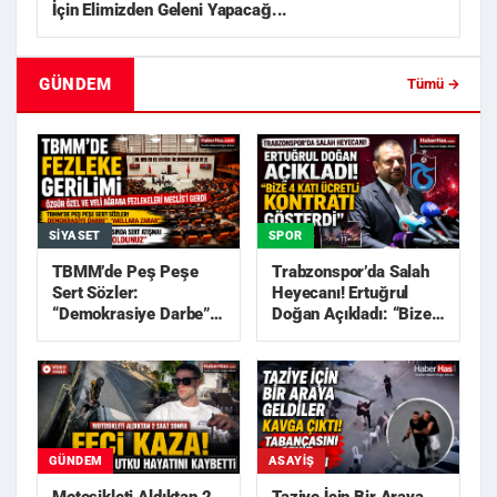
İçin Elimizden Geleni Yapacağ...
GÜNDEM
Tümü →
SIYASET
SPOR
TBMM’de Peş Peşe
Trabzonspor’da Salah
Sert Sözler:
Heyecanı! Ertuğrul
“Demokrasiye Darbe”,
Doğan Açıkladı: “Bize
“Akıllara Zarar”
4 Katı Ücretli Kon...
GÜNDEM
ASAYIŞ