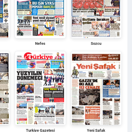
Nefes
Sozcu
Turkiye Gazetesi
Yeni Safak