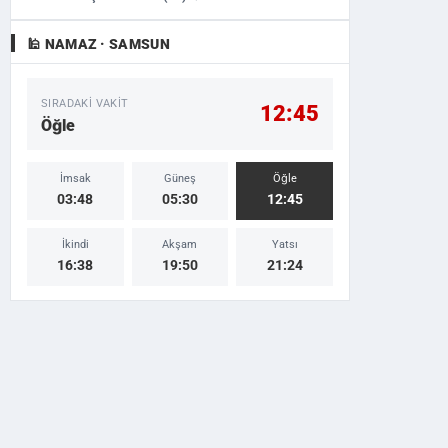
🕌 NAMAZ · SAMSUN
SIRADAKI VAKIT
12:45
Öğle
İmsak
Güneş
Öğle
03:48
05:30
12:45
İkindi
Akşam
Yatsı
16:38
19:50
21:24