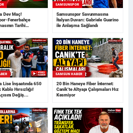
OR
SAMSUNSPOR
a Dev Maç!
Samsunspor Savunmasına
or-Fenerbahçe
İtalyan Duvarı: Gabriele Guarino
asının Tarihi
ile Anlaşma Sağlandı
ABER
SAMSUN HABER
 Lise İnşaatında 650
20 Bin Haneye Fiber İnternet:
k Kablo Hırsızlığı!
Canik’te Altyapı Çalışmaları Hız
ısını Değiş...
Kesmiyor