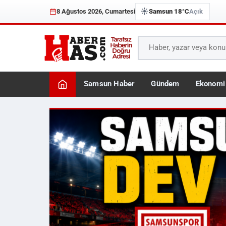
☀️
8 Ağustos 2026, Cumartesi
Samsun 18°C
Açık
Samsun Haber
Gündem
Ekonomi
Haberhas — Samsun Son 