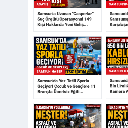
ASAYIŞ
SAMSUNSP
Samsun’a Uzanan “Casperlar”
Samsun’d
Suç Örgütü Operasyonu! 149
Samsunsp
Kişi Hakkında Yeni Geliş...
Karşılaşm
Açıklandı
SAMSUN H
SAMSUN HABER
Samsun'da
Samsun’da Yaz Tatili Sporla
Bin Liralı
Geçiyor! Çocuk ve Gençlere 11
Kamera Aç
Branşta Ücretsiz Eğiti...