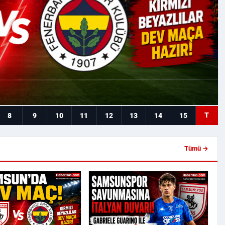
T
8
9
10
11
12
13
14
15
Tümü →