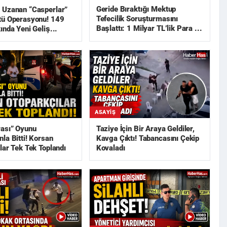
Geride Bıraktığı Mektup
 Uzanan “Casperlar”
Tefecilik Soruşturmasını
tü Operasyonu! 149
Başlattı: 1 Milyar TL’lik Para ...
ında Yeni Geliş...
ASAYIŞ
rası” Oyunu
Taziye İçin Bir Araya Geldiler,
la Bitti! Korsan
Kavga Çıktı! Tabancasını Çekip
lar Tek Tek Toplandı
Kovaladı