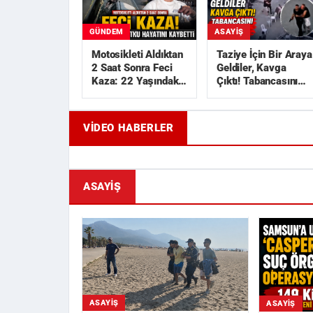
GÜNDEM
ASAYIŞ
Motosikleti Aldıktan
Taziye İçin Bir Araya
2 Saat Sonra Feci
Geldiler, Kavga
Kaza: 22 Yaşındaki
Çıktı! Tabancasını
Utku Hayatını
Çekip Kovaladı
Kaybetti
VIDEO HABERLER
Geride Bıraktığı Mektup Tefecilik
Samsun'd
Soruşturmasını Başlatt...
Liralık Ka
ASAYIŞ
ASAYIŞ
ASAYIŞ