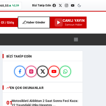
660,55
Bizi Takip Edin
▲ %2,59
CANLI YAYIN
 Ol / Giriş
Haber Gönder
Samsun Haber
unspor ve İlçe Haberleri
BIZI TAKIP EDIN
EN ÇOK OKUNANLAR
Motosikleti Aldıktan 2 Saat Sonra Feci Kaza:
01
22 Yaşındaki Utku Hayatını ...