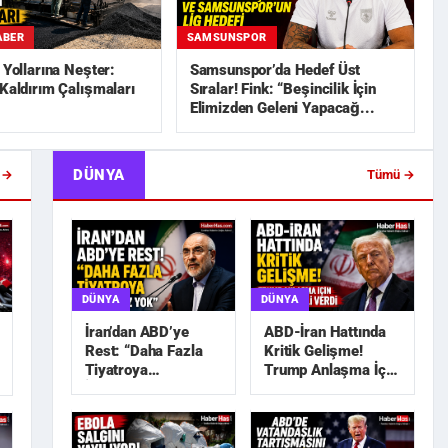
ABER
SAMSUNSPOR
n Yollarına Neşter:
Samsunspor’da Hedef Üst
 Kaldırım Çalışmaları
Sıralar! Fink: “Beşincilik İçin
Elimizden Geleni Yapacağ...
DÜNYA
 →
Tümü →
DÜNYA
DÜNYA
İran’dan ABD’ye
ABD-İran Hattında
Rest: “Daha Fazla
Kritik Gelişme!
Tiyatroya
Trump Anlaşma İçin
İhtiyacımız Yok”
Tarih Sinyali Verdi