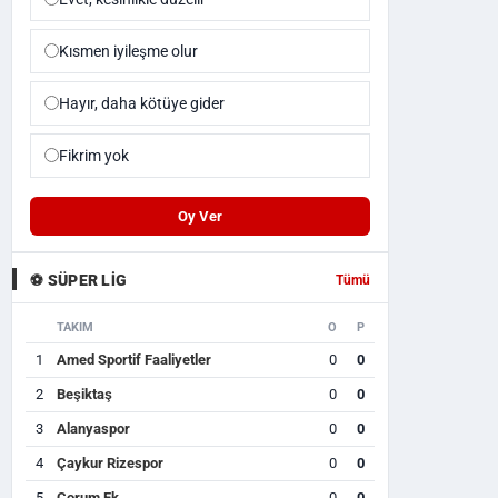
Kısmen iyileşme olur
Hayır, daha kötüye gider
Fikrim yok
Oy Ver
⚽ SÜPER LIG
Tümü
TAKIM
O
P
1
Amed Sportif Faaliyetler
0
0
2
Beşiktaş
0
0
3
Alanyaspor
0
0
4
Çaykur Rizespor
0
0
5
Çorum Fk
0
0