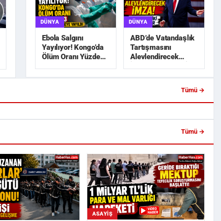
DÜNYA
DÜNYA
ABD’de Vatandaşlık
Ebola Salgını
Tartışmasını
Yayılıyor! Kongo’da
Alevlendirecek
Ölüm Oranı Yüzde
İmza! Trump’tan İki
45,3
Yeni Karar
Tümü →
a Lise İnşaatında 650 Bin
Trabzonspor’da Salah Heyecanı!
blo Hırsızlı...
Ertuğrul Doğan Açıkladı: ...
Tümü →
ASAYIŞ