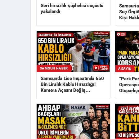
Seri hırsızlık şüphelisi suçüstü
Samsun’a
yakalandı
Suç Örgü
Kişi Hakk
SAMSUN HABER
ASAYIŞ
Samsun'da Lise İnşaatında 650
“Park Pa
Bin Liralık Kablo Hırsızlığı!
Operasyon
Kamera Açısını Değiş...
Otoparkçı