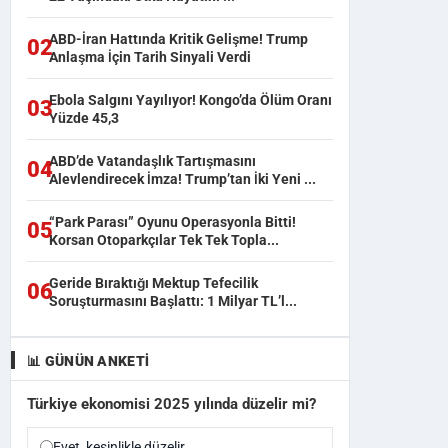
ABD-İran Hattında Kritik Gelişme! Trump
02
Anlaşma İçin Tarih Sinyali Verdi
Ebola Salgını Yayılıyor! Kongo’da Ölüm Oranı
03
Yüzde 45,3
ABD’de Vatandaşlık Tartışmasını
04
Alevlendirecek İmza! Trump’tan İki Yeni ...
“Park Parası” Oyunu Operasyonla Bitti!
05
Korsan Otoparkçılar Tek Tek Topla...
Geride Bıraktığı Mektup Tefecilik
06
Soruşturmasını Başlattı: 1 Milyar TL’l...
📊 GÜNÜN ANKETI
Türkiye ekonomisi 2025 yılında düzelir mi?
Evet, kesinlikle düzelir