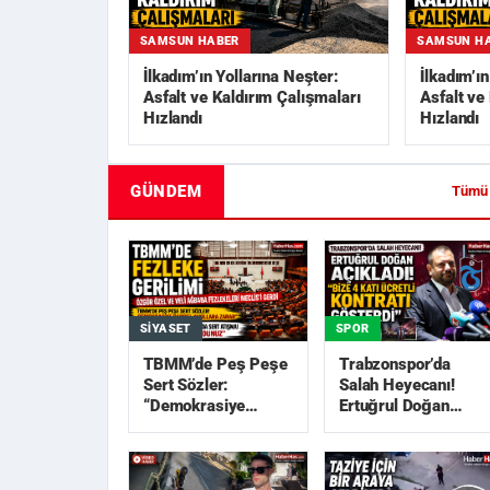
SAMSUN HABER
SAMSUN H
İlkadım’ın Yollarına Neşter:
İlkadım’ı
Asfalt ve Kaldırım Çalışmaları
Asfalt ve
Hızlandı
Hızlandı
GÜNDEM
Tümü
SIYASET
SPOR
TBMM’de Peş Peşe
Trabzonspor’da
Sert Sözler:
Salah Heyecanı!
“Demokrasiye
Ertuğrul Doğan
Darbe”, “Akıllara
Açıkladı: “Bize 4
Zarar”
Katı Ücretli Kon...