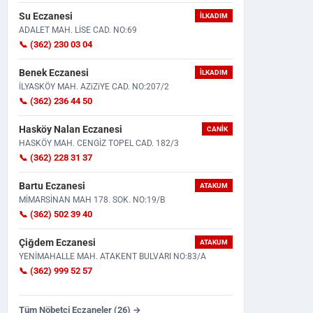
Su Eczanesi
İLKADIM
ADALET MAH. LİSE CAD. NO:69
📞 (362) 230 03 04
Benek Eczanesi
İLKADIM
İLYASKÖY MAH. AZiZiYE CAD. NO:207/2
📞 (362) 236 44 50
Motosikleti Aldıktan 2 Saat Sonra
Taziye İçin Bir Araya Geldile
Hasköy Nalan Eczanesi
CANIK
Feci Kaza: 22 Yaşındak...
Çıktı! Tabancasını...
HASKÖY MAH. CENGİZ TOPEL CAD. 182/3
📞 (362) 228 31 37
Bartu Eczanesi
ATAKUM
MİMARSİNAN MAH 178. SOK. NO:19/B
📞 (362) 502 39 40
Çiğdem Eczanesi
ATAKUM
YENİMAHALLE MAH. ATAKENT BULVARI NO:83/A
📞 (362) 999 52 57
Tüm Nöbetçi Eczaneler (26) →