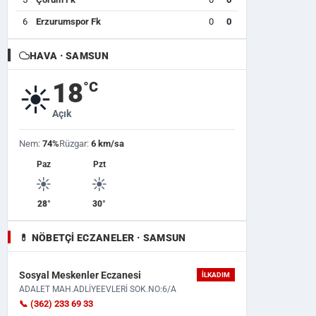
6
Erzurumspor Fk
0
0
HAVA · SAMSUN
18
°C
☀️
Açık
Nem:
74%
Rüzgar:
6 km/sa
Paz
Pzt
☀️
☀️
28°
30°
💊 NÖBETÇI ECZANELER · SAMSUN
Sosyal Meskenler Eczanesi
İLKADIM
ADALET MAH.ADLİYEEVLERİ SOK.NO:6/A
📞 (362) 233 69 33