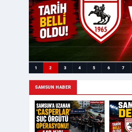
1
2
3
4
5
6
7
SAMSUN HABER