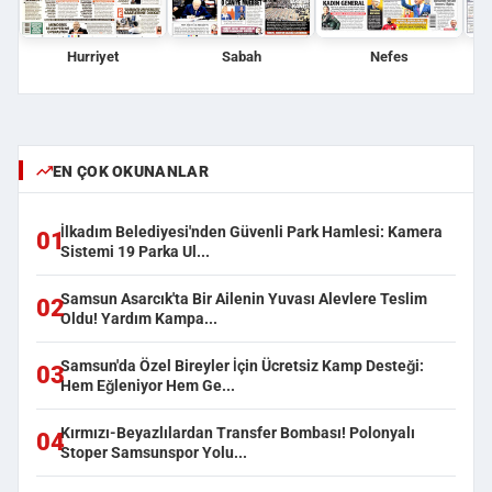
Hurriyet
Sabah
Nefes
EN ÇOK OKUNANLAR
İlkadım Belediyesi'nden Güvenli Park Hamlesi: Kamera
01
Sistemi 19 Parka Ul...
Samsun Asarcık'ta Bir Ailenin Yuvası Alevlere Teslim
02
Oldu! Yardım Kampa...
Samsun'da Özel Bireyler İçin Ücretsiz Kamp Desteği:
03
Hem Eğleniyor Hem Ge...
Kırmızı-Beyazlılardan Transfer Bombası! Polonyalı
04
Stoper Samsunspor Yolu...