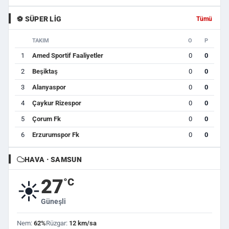
⚽ SÜPER LIG
Tümü
TAKIM
O
P
1
Amed Sportif Faaliyetler
0
0
2
Beşiktaş
0
0
3
Alanyaspor
0
0
4
Çaykur Rizespor
0
0
5
Çorum Fk
0
0
6
Erzurumspor Fk
0
0
HAVA · SAMSUN
27
°C
☀️
Güneşli
Nem:
62%
Rüzgar:
12 km/sa