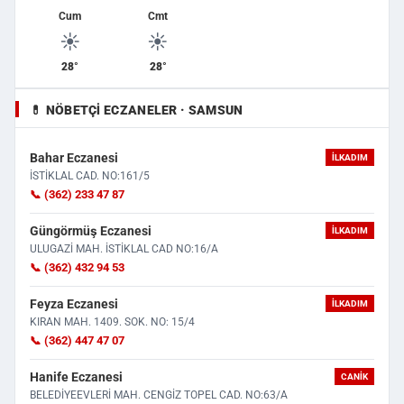
Cum
Cmt
☀️
☀️
28°
28°
💊 NÖBETÇI ECZANELER · SAMSUN
Bahar Eczanesi
İLKADIM
İSTİKLAL CAD. NO:161/5
📞 (362) 233 47 87
Güngörmüş Eczanesi
İLKADIM
ULUGAZİ MAH. İSTİKLAL CAD NO:16/A
📞 (362) 432 94 53
Feyza Eczanesi
İLKADIM
KIRAN MAH. 1409. SOK. NO: 15/4
📞 (362) 447 47 07
Hanife Eczanesi
CANIK
BELEDİYEEVLERİ MAH. CENGİZ TOPEL CAD. NO:63/A