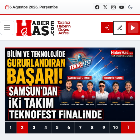
6 Ağustos 2026, Perşembe
Haberhas — Samsun Son Dakika
T
1
2
3
4
5
6
7
8
9
10