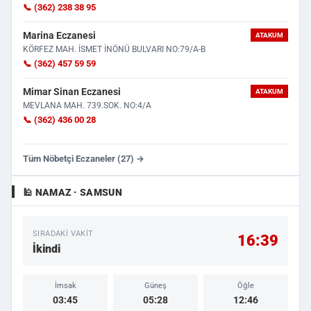
📞 (362) 238 38 95
Marina Eczanesi
ATAKUM
KÖRFEZ MAH. İSMET İNÖNÜ BULVARI NO:79/A-B
📞 (362) 457 59 59
Mimar Sinan Eczanesi
ATAKUM
MEVLANA MAH. 739.SOK. NO:4/A
📞 (362) 436 00 28
Tüm Nöbetçi Eczaneler (27) →
🕌 NAMAZ · SAMSUN
SIRADAKI VAKIT
16:39
İkindi
İmsak
Güneş
Öğle
03:45
05:28
12:46