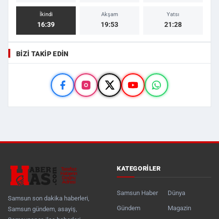
İkindi
Akşam
Yatsı
16:39
19:53
21:28
BIZI TAKIP EDIN
KATEGORILER
Samsun Haber
Dünya
Samsun son dakika haberleri,
Gündem
Magazin
Samsun gündem, asayiş,