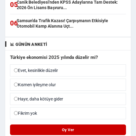
Canik Belediyesi'nden KPSS Adaylarına Tam Destek:
05
2026 Ön Lisans Başvuru...
Samsun'da Trafik Kazası! Çarpışmanın Etkisiyle
06
Otomobil Kamp Alanına Uçt...
📊 GÜNÜN ANKETI
Türkiye ekonomisi 2025 yılında düzelir mi?
Evet, kesinlikle düzelir
Kısmen iyileşme olur
Hayır, daha kötüye gider
Fikrim yok
Oy Ver