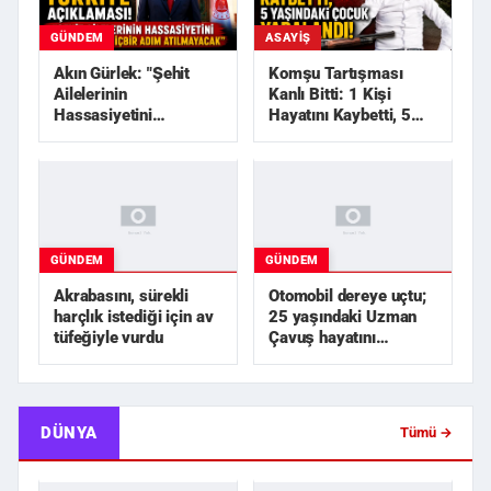
GÜNDEM
ASAYIŞ
Akın Gürlek: "Şehit
Komşu Tartışması
Ailelerinin
Kanlı Bitti: 1 Kişi
Hassasiyetini
Hayatını Kaybetti, 5
Zedeleyecek Hiçbir
Yaşındaki Çocuk
Adım Atılmayaca...
Yarala...
GÜNDEM
GÜNDEM
Akrabasını, sürekli
Otomobil dereye uçtu;
harçlık istediği için av
25 yaşındaki Uzman
tüfeğiyle vurdu
Çavuş hayatını
kaybetti
DÜNYA
Tümü →