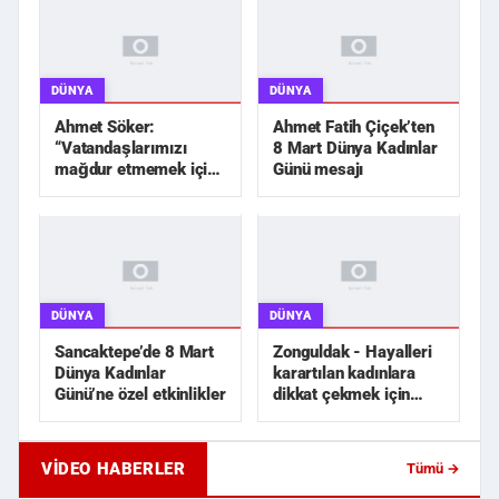
DÜNYA
DÜNYA
Ahmet Söker:
Ahmet Fatih Çiçek’ten
“Vatandaşlarımızı
8 Mart Dünya Kadınlar
mağdur etmemek için
Günü mesajı
elimizden geleni
yapacağız”
DÜNYA
DÜNYA
Sancaktepe’de 8 Mart
Zonguldak - Hayalleri
Dünya Kadınlar
karartılan kadınlara
Günü’ne özel etkinlikler
dikkat çekmek için
siyah gelinlik dik...
VIDEO HABERLER
Tümü →
Apartman Girişinde Silahlı Dehşet!
Antalya'daki Boşanma
Yönetici Yardımcısı K...
Ardından Samsun'a Taş