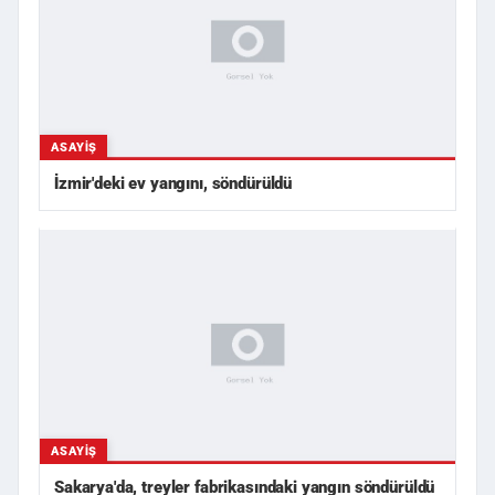
ASAYIŞ
İzmir'deki ev yangını, söndürüldü
ASAYIŞ
Sakarya'da, treyler fabrikasındaki yangın söndürüldü