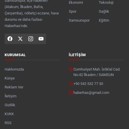
Samsunspor, ilçe haberleri
Ekonomi
Teknoloji
(Atakum, İlkadım, Bafra,
Spor
Sağlık
Çarşamba), nöbetçi eczane, hava
durumu ve daha fazlası
Samsunspor
Eğitim
Haberhas'nde.
KURUMSAL
İLETIŞIM
Hakkımızda
Cumhuriyet Mah. İstiklal Cad.
No:42 İlkadım / SAMSUN
Künye
+90 542 532 77 30
Reklam Ver
haberhas@gmail.com
İletişim
Gizlilik
KVKK
RSS