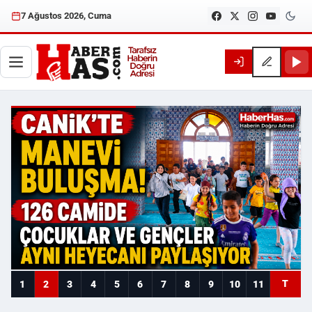
7 Ağustos 2026, Cuma
Haberhas — Samsun Son Dakika
T
1
2
3
4
5
6
7
8
9
10
11