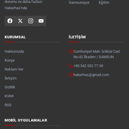
durumu ve daha fazlası
Samsunspor
Eğitim
Haberhas'nde.
KURUMSAL
İLETIŞIM
Hakkımızda
Cumhuriyet Mah. İstiklal Cad.
No:42 İlkadım / SAMSUN
Künye
+90 542 532 77 30
Reklam Ver
haberhas@gmail.com
İletişim
Gizlilik
KVKK
RSS
MOBIL UYGULAMALAR