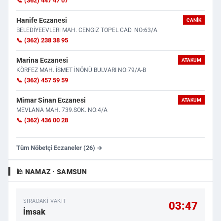
📞 (362) 447 47 07
Hanife Eczanesi
CANIK
BELEDİYEEVLERİ MAH. CENGİZ TOPEL CAD. NO:63/A
📞 (362) 238 38 95
Marina Eczanesi
ATAKUM
KÖRFEZ MAH. İSMET İNÖNÜ BULVARI NO:79/A-B
📞 (362) 457 59 59
Mimar Sinan Eczanesi
ATAKUM
MEVLANA MAH. 739.SOK. NO:4/A
📞 (362) 436 00 28
Tüm Nöbetçi Eczaneler (26) →
🕌 NAMAZ · SAMSUN
SIRADAKI VAKIT
03:47
İmsak