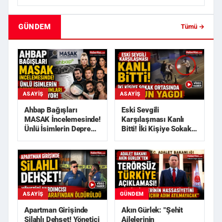
GÜNDEM
Tümü →
ASAYIŞ
ASAYIŞ
Ahbap Bağışları
Eski Sevgili
MASAK İncelemesinde!
Karşılaşması Kanlı
Ünlü İsimlerin Deprem
Bitti! İki Kişiye Sokak
Yardımları Araştırılı...
Ortasında Kurşun
Yağdı
GÜNDEM
ASAYIŞ
Akın Gürlek: "Şehit
Apartman Girişinde
Ailelerinin
Silahlı Dehşet! Yönetici