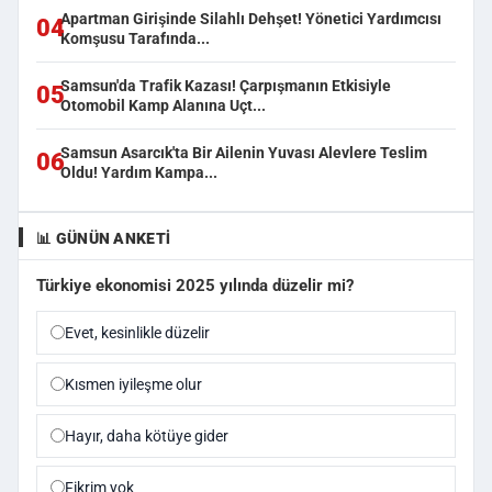
Apartman Girişinde Silahlı Dehşet! Yönetici Yardımcısı
04
Komşusu Tarafında...
Samsun'da Trafik Kazası! Çarpışmanın Etkisiyle
05
Otomobil Kamp Alanına Uçt...
Samsun Asarcık'ta Bir Ailenin Yuvası Alevlere Teslim
06
Oldu! Yardım Kampa...
📊 GÜNÜN ANKETI
Türkiye ekonomisi 2025 yılında düzelir mi?
Evet, kesinlikle düzelir
Kısmen iyileşme olur
Hayır, daha kötüye gider
Fikrim yok