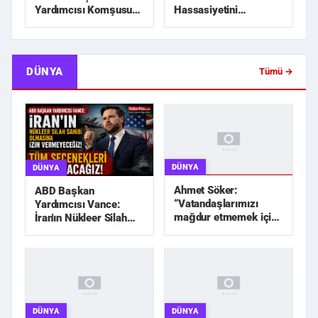
Hassasiyetini
Yardımcısı Komşusu
Zedeleyecek Hiçbir
Tarafından Öldürü...
Adım Atılmayaca...
DÜNYA
Tümü →
DÜNYA
DÜNYA
Ahmet Söker:
ABD Başkan
“Vatandaşlarımızı
Yardımcısı Vance:
mağdur etmemek için
İran'ın Nükleer Silah
elimizden geleni
Sahibi Olmasına İzin
yapacağız”
Vermeyec...
DÜNYA
DÜNYA