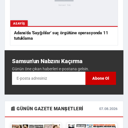
ASAYIŞ
Adana'da 'Sayğılılar' suç örgütüne operasyonda 11
tutuklama
Samsun'un Nabzını Kaçırma
Günün öne çıkan haberleri e-postana gelsin.
Abone Ol
📰 GÜNÜN GAZETE MANŞETLERI
07.08.2026