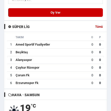
Oy Ver
⚽ SÜPER LIG
Tümü
TAKIM
O
P
1
Amed Sportif Faaliyetler
0
0
2
Beşiktaş
0
0
3
Alanyaspor
0
0
4
Çaykur Rizespor
0
0
5
Çorum Fk
0
0
6
Erzurumspor Fk
0
0
HAVA · SAMSUN
19
°C
☀️