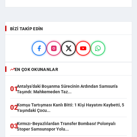
BIZI TAKIP EDIN
EN ÇOK OKUNANLAR
Antalya'daki Boşanma Sürecinin Ardından Samsun'a
01
Taşındı: Mahkemeden Taz...
Komşu Tartışması Kanlı Bitti: 1 Kişi Hayatını Kaybetti, 5
02
Yaşındaki Çocu...
Kırmızı-Beyazlılardan Transfer Bombası! Polonyalı
03
Stoper Samsunspor Yolu...