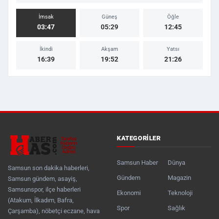
İmsak
Güneş
Öğle
03:47
05:29
12:45
İkindi
Akşam
Yatsı
16:39
19:52
21:26
KATEGORILER
Samsun Haber
Dünya
Samsun son dakika haberleri,
Gündem
Magazin
Samsun gündem, asayiş,
Samsunspor, ilçe haberleri
Ekonomi
Teknoloji
(Atakum, İlkadım, Bafra,
Spor
Sağlık
Çarşamba), nöbetçi eczane, hava