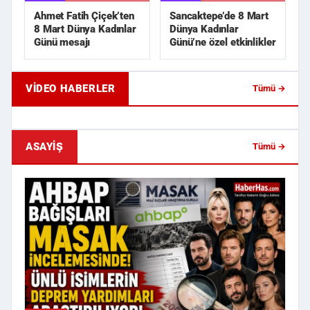
Ahmet Fatih Çiçek’ten
Sancaktepe’de 8 Mart
8 Mart Dünya Kadınlar
Dünya Kadınlar
Günü mesajı
Günü’ne özel etkinlikler
VIDEO HABERLER
Tümü →
Eski Sevgili Karşılaşması Kanlı Bitti!
Apartman Girişinde Si
İki Kişiye Sokak ...
Yönetici Yardımcısı K..
ASAYIŞ
Tümü →