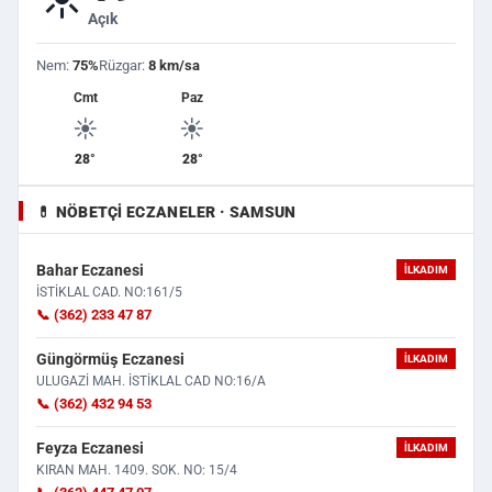
Açık
Nem:
75%
Rüzgar:
8 km/sa
Cmt
Paz
☀️
☀️
28°
28°
💊 NÖBETÇI ECZANELER · SAMSUN
Bahar Eczanesi
İLKADIM
İSTİKLAL CAD. NO:161/5
📞 (362) 233 47 87
Güngörmüş Eczanesi
İLKADIM
ULUGAZİ MAH. İSTİKLAL CAD NO:16/A
📞 (362) 432 94 53
Feyza Eczanesi
İLKADIM
KIRAN MAH. 1409. SOK. NO: 15/4