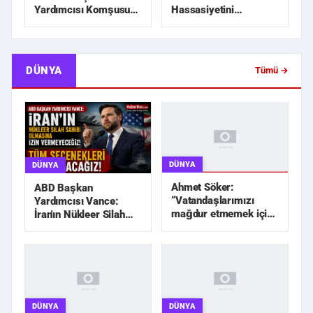
Hassasiyetini
Yardımcısı Komşusu
Zedeleyecek Hiçbir
Tarafından Öldürü...
Adım Atılmayaca...
DÜNYA
Tümü →
DÜNYA
DÜNYA
Ahmet Söker:
ABD Başkan
“Vatandaşlarımızı
Yardımcısı Vance:
mağdur etmemek için
İran'ın Nükleer Silah
elimizden geleni
Sahibi Olmasına İzin
yapacağız”
Vermeyec...
DÜNYA
DÜNYA