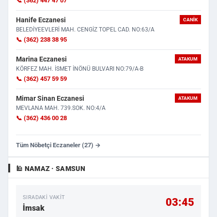
📞 (362) 447 47 07
Hanife Eczanesi
CANIK
BELEDİYEEVLERİ MAH. CENGİZ TOPEL CAD. NO:63/A
📞 (362) 238 38 95
Marina Eczanesi
ATAKUM
KÖRFEZ MAH. İSMET İNÖNÜ BULVARI NO:79/A-B
📞 (362) 457 59 59
Mimar Sinan Eczanesi
ATAKUM
MEVLANA MAH. 739.SOK. NO:4/A
📞 (362) 436 00 28
Tüm Nöbetçi Eczaneler (27) →
🕌 NAMAZ · SAMSUN
SIRADAKI VAKIT
03:45
İmsak