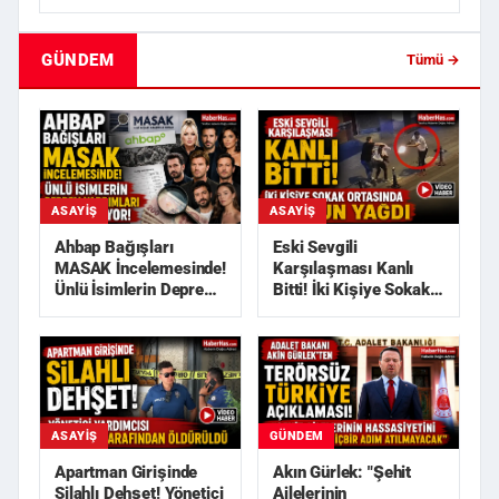
GÜNDEM
Tümü →
ASAYIŞ
ASAYIŞ
Ahbap Bağışları
Eski Sevgili
MASAK İncelemesinde!
Karşılaşması Kanlı
Ünlü İsimlerin Deprem
Bitti! İki Kişiye Sokak
Yardımları Araştırılı...
Ortasında Kurşun
Yağdı
GÜNDEM
ASAYIŞ
Akın Gürlek: "Şehit
Apartman Girişinde
Ailelerinin
Silahlı Dehşet! Yönetici