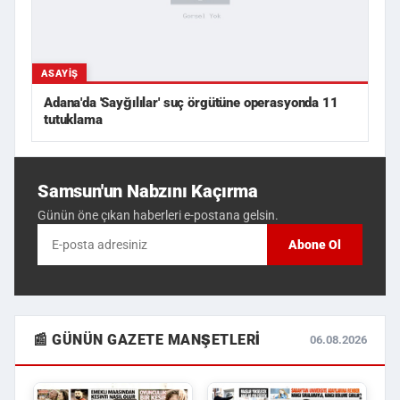
ASAYIŞ
Adana'da 'Sayğılılar' suç örgütüne operasyonda 11
tutuklama
Samsun'un Nabzını Kaçırma
Günün öne çıkan haberleri e-postana gelsin.
Abone Ol
📰 GÜNÜN GAZETE MANŞETLERI
06.08.2026