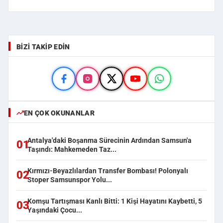
BIZI TAKIP EDIN
EN ÇOK OKUNANLAR
Antalya'daki Boşanma Sürecinin Ardından Samsun'a
01
Taşındı: Mahkemeden Taz...
Kırmızı-Beyazlılardan Transfer Bombası! Polonyalı
02
Stoper Samsunspor Yolu...
Komşu Tartışması Kanlı Bitti: 1 Kişi Hayatını Kaybetti, 5
03
Yaşındaki Çocu...