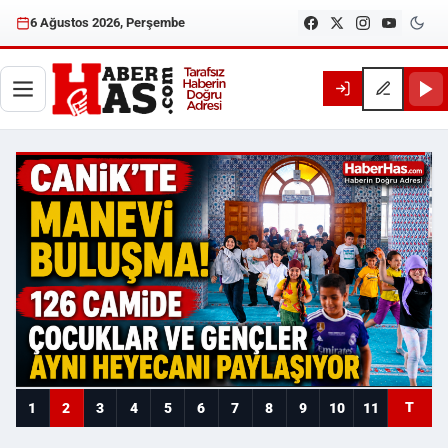
6 Ağustos 2026, Perşembe
Haberhas — Samsun Son Dakika
T
1
2
3
4
5
6
7
8
9
10
11