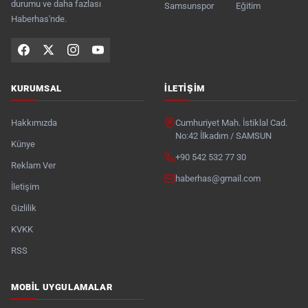
durumu ve daha fazlası
Samsunspor
Eğitim
Haberhas'nde.
KURUMSAL
İLETIŞIM
Hakkımızda
Cumhuriyet Mah. İstiklal Cad.
No:42 İlkadım / SAMSUN
Künye
+90 542 532 77 30
Reklam Ver
haberhas@gmail.com
İletişim
Gizlilik
KVKK
RSS
MOBIL UYGULAMALAR