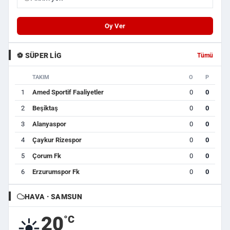
Oy Ver
⚽ SÜPER LIG
Tümü
TAKIM
O
P
1
Amed Sportif Faaliyetler
0
0
2
Beşiktaş
0
0
3
Alanyaspor
0
0
4
Çaykur Rizespor
0
0
5
Çorum Fk
0
0
6
Erzurumspor Fk
0
0
HAVA · SAMSUN
20
°C
☀️