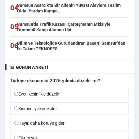
Samsun Asarcık'ta Bir Ailenin Yuvası Alevlere Teslim
04
Oldu! Yardım Kampa...
Samsun'da Trafik Kazası! Çarpışmanın Etkisiyle
05
Otomobil Kamp Alanına Uçt...
Bilim ve Teknolojide Gururlandıran Başarı! Samsun'dan
06
İki Takım TEKNOFES...
📊 GÜNÜN ANKETI
Türkiye ekonomisi 2025 yılında düzelir mi?
Evet, kesinlikle düzelir
Kısmen iyileşme olur
Hayır, daha kötüye gider
Fikrim yok