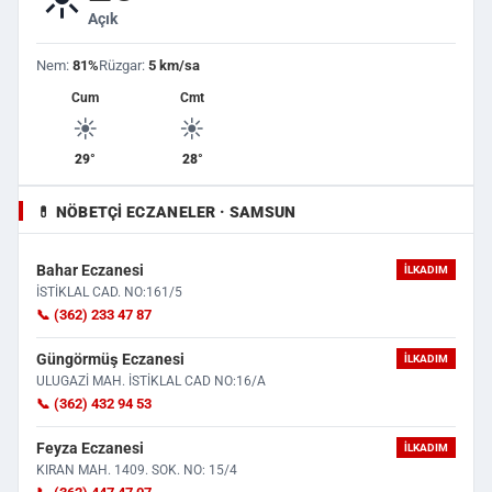
Açık
Nem:
81%
Rüzgar:
5 km/sa
Cum
Cmt
☀️
☀️
29°
28°
💊 NÖBETÇI ECZANELER · SAMSUN
Bahar Eczanesi
İLKADIM
İSTİKLAL CAD. NO:161/5
📞 (362) 233 47 87
Güngörmüş Eczanesi
İLKADIM
ULUGAZİ MAH. İSTİKLAL CAD NO:16/A
📞 (362) 432 94 53
Feyza Eczanesi
İLKADIM
KIRAN MAH. 1409. SOK. NO: 15/4