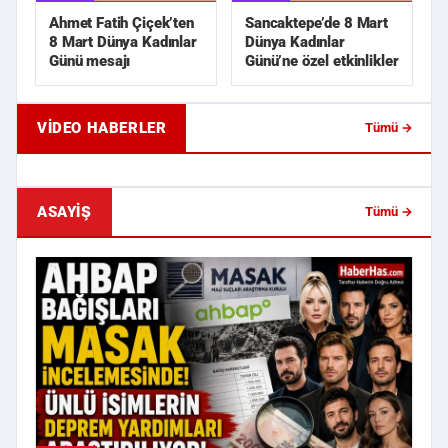
Ahmet Fatih Çiçek’ten
Sancaktepe’de 8 Mart
8 Mart Dünya Kadınlar
Dünya Kadınlar
Günü mesajı
Günü’ne özel etkinlikler
VIDEO HABERLER
Tümü →
Eski Sevgili Karşılaşması Kanlı Bitti!
Apartman Girişinde Si
İki Kişiye Sokak ...
Yönetici Yardımcısı K..
ASAYIŞ
Tümü →