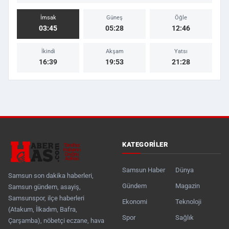
İmsak
Güneş
Öğle
03:45
05:28
12:46
İkindi
Akşam
Yatsı
16:39
19:53
21:28
KATEGORILER
Samsun Haber
Dünya
Samsun son dakika haberleri,
Gündem
Magazin
Samsun gündem, asayiş,
Samsunspor, ilçe haberleri
Ekonomi
Teknoloji
(Atakum, İlkadım, Bafra,
Spor
Sağlık
Çarşamba), nöbetçi eczane, hava