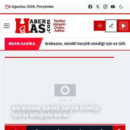
6 Ağustos 2026, Perşembe
Akrabasını, sürekli harçlık istediği için av tüfeğ
SON DAKİKA
Haberhas — Samsun Son Dakika
Akrabasını, sürekli harçlık istediği
için av tüfeğiyle vurdu