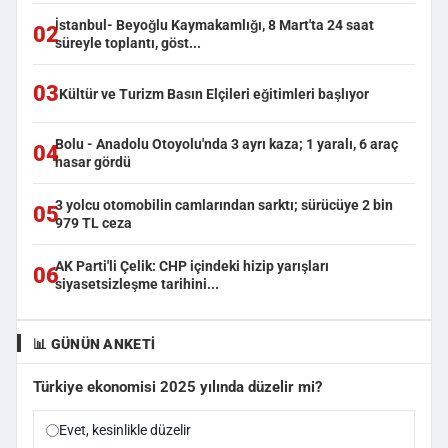
İstanbul- Beyoğlu Kaymakamlığı, 8 Mart'ta 24 saat
02
süreyle toplantı, göst...
03
Kültür ve Turizm Basın Elçileri eğitimleri başlıyor
Bolu - Anadolu Otoyolu'nda 3 ayrı kaza; 1 yaralı, 6 araç
04
hasar gördü
3 yolcu otomobilin camlarından sarktı; sürücüye 2 bin
05
979 TL ceza
AK Parti'li Çelik: CHP içindeki hizip yarışları
06
siyasetsizleşme tarihini...
📊 GÜNÜN ANKETI
Türkiye ekonomisi 2025 yılında düzelir mi?
Evet, kesinlikle düzelir