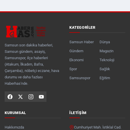
KATEGORILER
Samsun Haber
Dünya
Samsun son dakika haberleri,
Gündem
Magazin
Samsun gündem, asayiş,
Samsunspor, ilçe haberleri
Ekonomi
Teknoloji
(Atakum, İlkadım, Bafra,
Spor
Sağlık
Çarşamba), nöbetçi eczane, hava
durumu ve daha fazlası
Samsunspor
Eğitim
Haberhas'nde.
KURUMSAL
İLETIŞIM
Hakkımızda
Cumhuriyet Mah. İstiklal Cad.