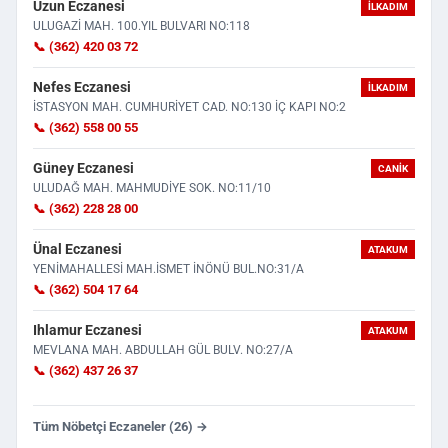
Uzun Eczanesi
İLKADIM
ULUGAZİ MAH. 100.YIL BULVARI NO:118
📞 (362) 420 03 72
Nefes Eczanesi
İLKADIM
İSTASYON MAH. CUMHURİYET CAD. NO:130 İÇ KAPI NO:2
📞 (362) 558 00 55
Güney Eczanesi
CANIK
ULUDAĞ MAH. MAHMUDİYE SOK. NO:11/10
📞 (362) 228 28 00
Ünal Eczanesi
ATAKUM
YENİMAHALLESİ MAH.İSMET İNÖNÜ BUL.NO:31/A
📞 (362) 504 17 64
Ihlamur Eczanesi
ATAKUM
MEVLANA MAH. ABDULLAH GÜL BULV. NO:27/A
📞 (362) 437 26 37
Tüm Nöbetçi Eczaneler (26) →