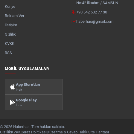
No:42 İlkadım / SAMSUN
Künye
+90 542 532 77 30
Reklam Ver
haberhas@gmail.com
İletişim
Gizlilik
KVKK
RSS
MOBIL UYGULAMALAR
App Store'dan
İndir
Google Play
İndir
© 2026 Haberhas. Tüm hakları saklıdır.
Gizlilik
KVKK
Çerez Politikası
Düzeltme & Cevap Hakkı
Site Haritası