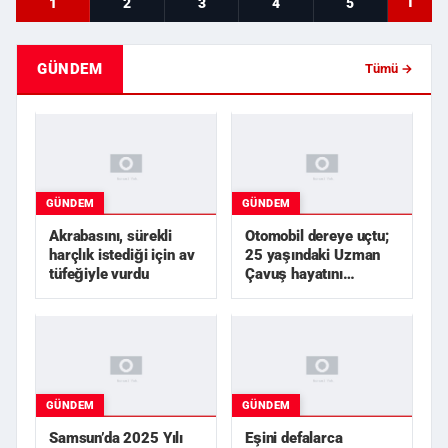
T
1
2
3
4
5
GÜNDEM
Tümü →
GÜNDEM
GÜNDEM
Akrabasını, sürekli
Otomobil dereye uçtu;
harçlık istediği için av
25 yaşındaki Uzman
tüfeğiyle vurdu
Çavuş hayatını
kaybetti
GÜNDEM
GÜNDEM
Samsun’da 2025 Yılı
Eşini defalarca