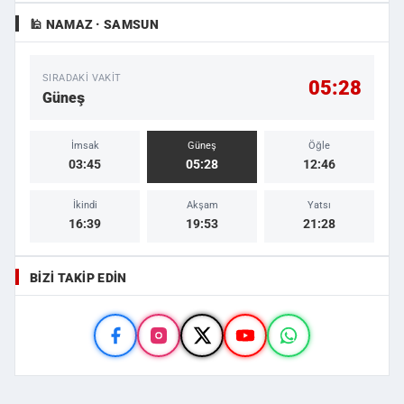
🕌 NAMAZ · SAMSUN
SIRADAKI VAKIT
05:28
Güneş
İmsak
Güneş
Öğle
03:45
05:28
12:46
İkindi
Akşam
Yatsı
16:39
19:53
21:28
BIZI TAKIP EDIN