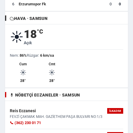
6
Erzurumspor Fk
0
0
HAVA · SAMSUN
18
°C
☀️
Açık
Nem:
86%
Rüzgar:
6 km/sa
Cum
Cmt
☀️
☀️
28°
28°
💊 NÖBETÇI ECZANELER · SAMSUN
Reis Eczanesi
İLKADIM
FEVZİ ÇAKMAK MAH. GAZİETHEM PAŞA BULVARI NO:1/3
📞 (362) 230 01 71