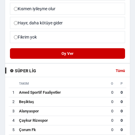
Kısmen iyileşme olur
Hayır, daha kötüye gider
Fikrim yok
Oy Ver
⚽ SÜPER LIG
Tümü
TAKIM
O
P
1
Amed Sportif Faaliyetler
0
0
2
Beşiktaş
0
0
3
Alanyaspor
0
0
4
Çaykur Rizespor
0
0
5
Çorum Fk
0
0