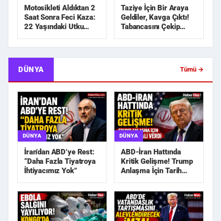
Motosikleti Aldıktan 2
Taziye İçin Bir Araya
Saat Sonra Feci Kaza:
Geldiler, Kavga Çıktı!
22 Yaşındaki Utku
Tabancasını Çekip
Hayatını Kaybetti
Kovaladı
DÜNYA
Tümü →
DÜNYA
DÜNYA
İran’dan ABD’ye Rest:
ABD-İran Hattında
“Daha Fazla Tiyatroya
Kritik Gelişme! Trump
İhtiyacımız Yok”
Anlaşma İçin Tarih
Sinyali Verdi