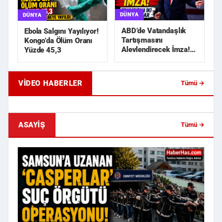
DÜNYA
DÜNYA
ABD’de Vatandaşlık
Ebola Salgını Yayılıyor!
Tartışmasını
Kongo’da Ölüm Oranı
Alevlendirecek İmza!
Yüzde 45,3
Trump’tan İki Yeni
Karar
VIDEO HABERLER
Tümü →
Geride Bıraktığı Mektup Tefecilik
Samsun'da Lise İnşaat
Soruşturmasını Başlatt...
Liralık Kablo Hırsızlı...
ASAYIŞ
Tümü →