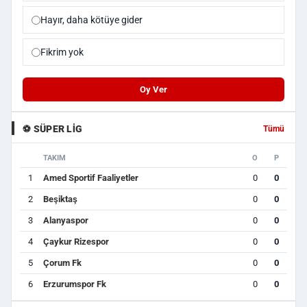
Hayır, daha kötüye gider
Fikrim yok
Oy Ver
⚽ SÜPER LIG
Tümü
TAKIM
O
P
1
Amed Sportif Faaliyetler
0
0
2
Beşiktaş
0
0
3
Alanyaspor
0
0
4
Çaykur Rizespor
0
0
5
Çorum Fk
0
0
6
Erzurumspor Fk
0
0