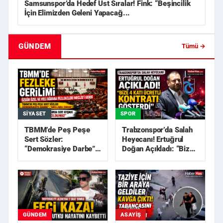
Samsunspor’da Hedef Üst Sıralar! Fink: “Beşincilik
İçin Elimizden Geleni Yapacağ...
GÜNDEM
Tümü →
SIYASET
SPOR
TBMM’de Peş Peşe
Trabzonspor’da Salah
Sert Sözler:
Heyecanı! Ertuğrul
“Demokrasiye Darbe”,
Doğan Açıkladı: “Bize
“Akıllara Zarar”
4 Katı Ücretli Kon...
GÜNDEM
ASAYIŞ