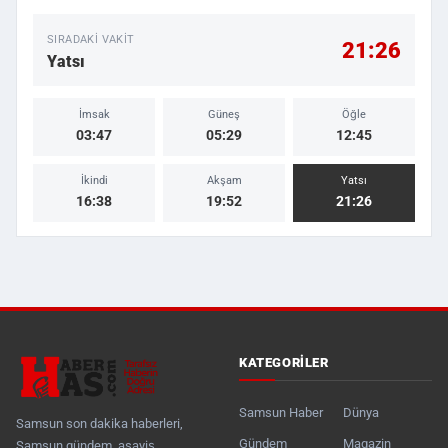
SIRADAKI VAKIT
21:26
Yatsı
İmsak
Güneş
Öğle
03:47
05:29
12:45
İkindi
Akşam
Yatsı
16:38
19:52
21:26
KATEGORILER
Samsun Haber
Dünya
Samsun son dakika haberleri,
Gündem
Magazin
Samsun gündem, asayiş,