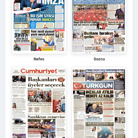
Nefes
Sozcu