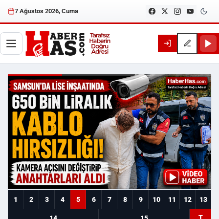
7 Ağustos 2026, Cuma
Haberhas — Samsun Son Dakika
1
2
3
4
5
6
7
8
9
10
11
12
13
T
14
15