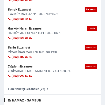
Benek Eczanesi
İLKADIM
İLYASKÖY MAH. AZiZiYE CAD. NO:207/2
📞 (362) 236 44 50
Hasköy Nalan Eczanesi
CANIK
HASKÖY MAH. CENGİZ TOPEL CAD. 182/3
📞 (362) 228 31 37
Bartu Eczanesi
ATAKUM
MİMARSİNAN MAH 178. SOK. NO:19/B
📞 (362) 502 39 40
Çiğdem Eczanesi
ATAKUM
YENİMAHALLE MAH. ATAKENT BULVARI NO:83/A
📞 (362) 999 52 57
Tüm Nöbetçi Eczaneler (27) →
🕌 NAMAZ · SAMSUN