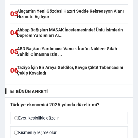
Alaçam'ın Yeni Gözdesi Hazır! Sedde Rekreasyon Alanı
03
Hizmete Açılıyor
Ahbap Bağışları MASAK İncelemesinde! Ünlü İsimlerin
04
Deprem Yardımları Ar...
ABD Başkan Yardımcısı Vance: İran'ın Nükleer Silah
05
Sahibi Olmasına İzin ...
Taziye İçin Bir Araya Geldiler, Kavga Çıktı! Tabancasını
06
Çekip Kovaladı
📊 GÜNÜN ANKETI
Türkiye ekonomisi 2025 yılında düzelir mi?
Evet, kesinlikle düzelir
Kısmen iyileşme olur