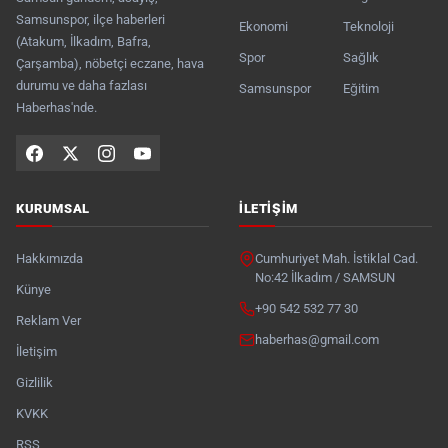
Samsunspor, ilçe haberleri
Ekonomi
Teknoloji
(Atakum, İlkadım, Bafra,
Spor
Sağlık
Çarşamba), nöbetçi eczane, hava
durumu ve daha fazlası
Samsunspor
Eğitim
Haberhas'nde.
KURUMSAL
İLETIŞIM
Hakkımızda
Cumhuriyet Mah. İstiklal Cad.
No:42 İlkadım / SAMSUN
Künye
+90 542 532 77 30
Reklam Ver
haberhas@gmail.com
İletişim
Gizlilik
KVKK
RSS