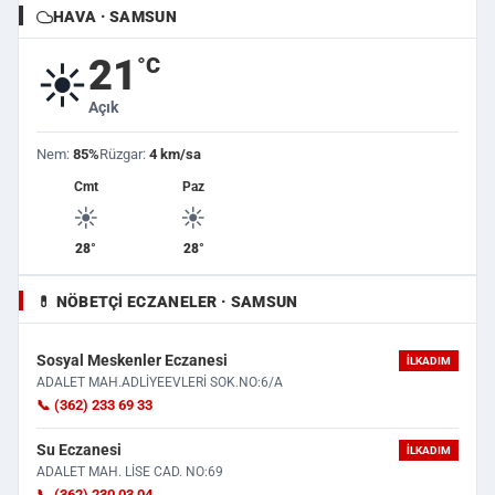
HAVA · SAMSUN
21
°C
☀️
Açık
Nem:
85%
Rüzgar:
4 km/sa
Cmt
Paz
☀️
☀️
28°
28°
💊 NÖBETÇI ECZANELER · SAMSUN
Sosyal Meskenler Eczanesi
İLKADIM
ADALET MAH.ADLİYEEVLERİ SOK.NO:6/A
📞 (362) 233 69 33
Su Eczanesi
İLKADIM
ADALET MAH. LİSE CAD. NO:69
📞 (362) 230 03 04