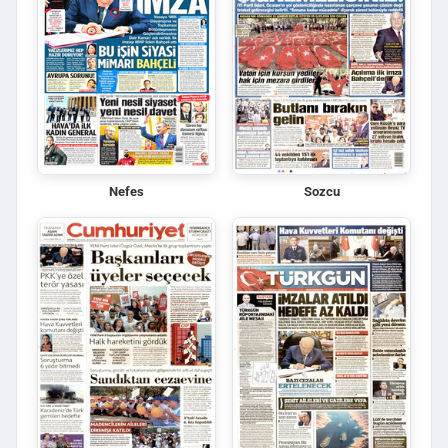
Nefes
Sozcu