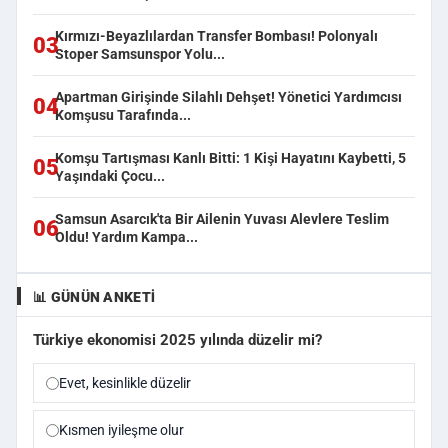
Kırmızı-Beyazlılardan Transfer Bombası! Polonyalı
03
Stoper Samsunspor Yolu...
Apartman Girişinde Silahlı Dehşet! Yönetici Yardımcısı
04
Komşusu Tarafında...
Komşu Tartışması Kanlı Bitti: 1 Kişi Hayatını Kaybetti, 5
05
Yaşındaki Çocu...
Samsun Asarcık'ta Bir Ailenin Yuvası Alevlere Teslim
06
Oldu! Yardım Kampa...
📊 GÜNÜN ANKETI
Türkiye ekonomisi 2025 yılında düzelir mi?
Evet, kesinlikle düzelir
Kısmen iyileşme olur