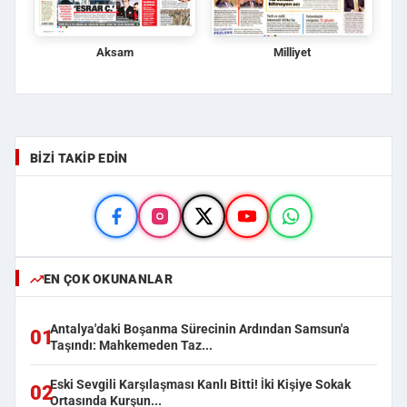
Aksam
Milliyet
BIZI TAKIP EDIN
EN ÇOK OKUNANLAR
Antalya'daki Boşanma Sürecinin Ardından Samsun'a
01
Taşındı: Mahkemeden Taz...
Eski Sevgili Karşılaşması Kanlı Bitti! İki Kişiye Sokak
02
Ortasında Kurşun...