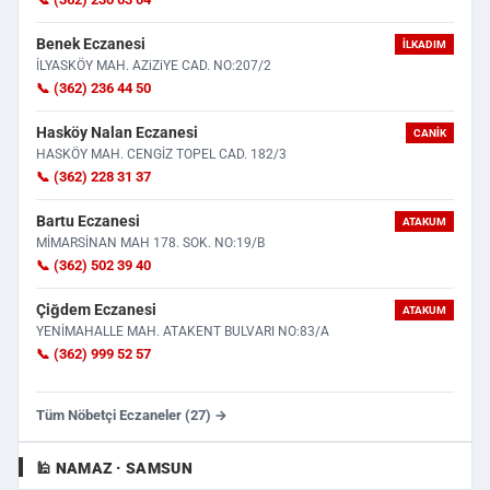
Benek Eczanesi
İLKADIM
İLYASKÖY MAH. AZiZiYE CAD. NO:207/2
📞 (362) 236 44 50
Hasköy Nalan Eczanesi
CANIK
HASKÖY MAH. CENGİZ TOPEL CAD. 182/3
📞 (362) 228 31 37
Bartu Eczanesi
ATAKUM
MİMARSİNAN MAH 178. SOK. NO:19/B
📞 (362) 502 39 40
Çiğdem Eczanesi
ATAKUM
YENİMAHALLE MAH. ATAKENT BULVARI NO:83/A
📞 (362) 999 52 57
Tüm Nöbetçi Eczaneler (27) →
🕌 NAMAZ · SAMSUN