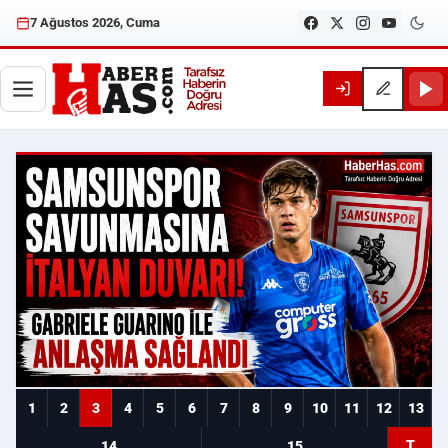
7 Ağustos 2026, Cuma
Haberhas — Samsun Son Dakika
1
2
3
4
5
6
7
8
9
10
11
12
13
T
14
15