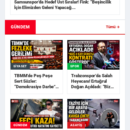
Samsunspor’da Hedef Üst Sıralar! Fink: “Beşincilik
İçin Elimizden Geleni Yapacağ...
GÜNDEM
Tümü →
SIYASET
SPOR
TBMM’de Peş Peşe
Trabzonspor’da Salah
Sert Sözler:
Heyecanı! Ertuğrul
“Demokrasiye Darbe”,
Doğan Açıkladı: “Bize
“Akıllara Zarar”
4 Katı Ücretli Kon...
GÜNDEM
ASAYIŞ