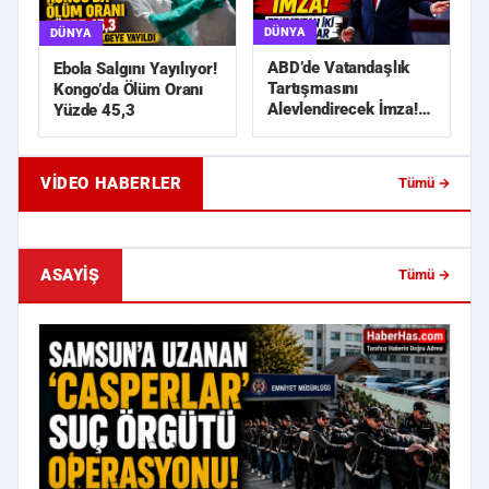
DÜNYA
DÜNYA
ABD’de Vatandaşlık
Ebola Salgını Yayılıyor!
Tartışmasını
Kongo’da Ölüm Oranı
Alevlendirecek İmza!
Yüzde 45,3
Trump’tan İki Yeni
Karar
VIDEO HABERLER
Tümü →
Geride Bıraktığı Mektup Tefecilik
Samsun'da Lise İnşaat
Soruşturmasını Başlatt...
Liralık Kablo Hırsızlı...
ASAYIŞ
Tümü →