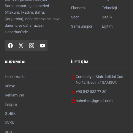
Samsunspor, ilçe haberleri
Ekonomi
Teknoloji
(Atakum, İlkadım, Bafra,
Spor
Sağlık
Çarşamba), nöbetçi eczane, hava
durumu ve daha fazlası
Samsunspor
Eğitim
Haberhas'nde.
KURUMSAL
İLETIŞIM
Hakkımızda
Cumhuriyet Mah. İstiklal Cad.
No:42 İlkadım / SAMSUN
Künye
+90 542 532 77 30
Reklam Ver
haberhas@gmail.com
İletişim
Gizlilik
KVKK
RSS