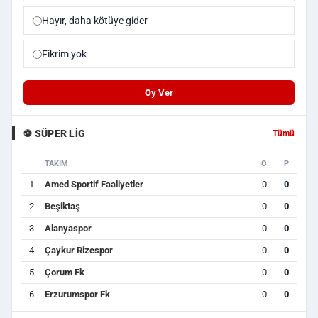
Hayır, daha kötüye gider
Fikrim yok
Oy Ver
⚽ SÜPER LIG
Tümü
TAKIM
O
P
1
Amed Sportif Faaliyetler
0
0
2
Beşiktaş
0
0
3
Alanyaspor
0
0
4
Çaykur Rizespor
0
0
5
Çorum Fk
0
0
6
Erzurumspor Fk
0
0