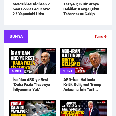
Motosikleti Aldıktan 2
Taziye İçin Bir Araya
Saat Sonra Feci Kaza:
Geldiler, Kavga Çıktı!
22 Yaşındaki Utku
Tabancasını Çekip
Hayatını Kaybetti
Kovaladı
DÜNYA
Tümü →
DÜNYA
DÜNYA
İran’dan ABD’ye Rest:
ABD-İran Hattında
“Daha Fazla Tiyatroya
Kritik Gelişme! Trump
İhtiyacımız Yok”
Anlaşma İçin Tarih
Sinyali Verdi