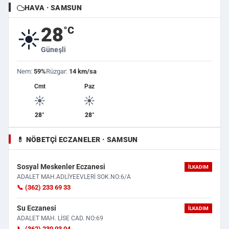
HAVA · SAMSUN
28
°C
☀️
Güneşli
Nem:
59%
Rüzgar:
14 km/sa
Cmt
Paz
☀️
☀️
28°
28°
💊 NÖBETÇI ECZANELER · SAMSUN
Sosyal Meskenler Eczanesi
İLKADIM
ADALET MAH.ADLİYEEVLERİ SOK.NO:6/A
📞 (362) 233 69 33
Su Eczanesi
İLKADIM
ADALET MAH. LİSE CAD. NO:69
📞 (362) 230 03 04