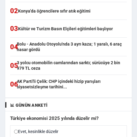
02
Konya'da öğrencilere sıfır atık eğitimi
03
Kültür ve Turizm Basın Elçileri eğitimleri başlıyor
Bolu - Anadolu Otoyolu'nda 3 ayrı kaza; 1 yaralı, 6 araç
04
hasar gördü
3 yolcu otomobilin camlarından sarktı; sürücüye 2 bin
05
979 TL ceza
AK Parti'li Çelik: CHP içindeki hizip yarışları
06
siyasetsizleşme tarihini...
📊 GÜNÜN ANKETI
Türkiye ekonomisi 2025 yılında düzelir mi?
Evet, kesinlikle düzelir