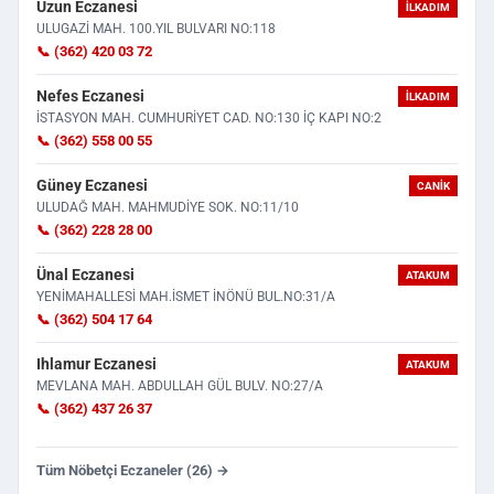
Uzun Eczanesi
İLKADIM
ULUGAZİ MAH. 100.YIL BULVARI NO:118
📞 (362) 420 03 72
Nefes Eczanesi
İLKADIM
İSTASYON MAH. CUMHURİYET CAD. NO:130 İÇ KAPI NO:2
📞 (362) 558 00 55
Güney Eczanesi
CANIK
ULUDAĞ MAH. MAHMUDİYE SOK. NO:11/10
📞 (362) 228 28 00
Ünal Eczanesi
ATAKUM
YENİMAHALLESİ MAH.İSMET İNÖNÜ BUL.NO:31/A
📞 (362) 504 17 64
Ihlamur Eczanesi
ATAKUM
MEVLANA MAH. ABDULLAH GÜL BULV. NO:27/A
📞 (362) 437 26 37
Tüm Nöbetçi Eczaneler (26) →