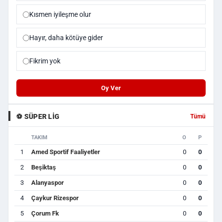
Kısmen iyileşme olur
Hayır, daha kötüye gider
Fikrim yok
Oy Ver
⚽ SÜPER LIG
Tümü
TAKIM
O
P
1
Amed Sportif Faaliyetler
0
0
2
Beşiktaş
0
0
3
Alanyaspor
0
0
4
Çaykur Rizespor
0
0
5
Çorum Fk
0
0