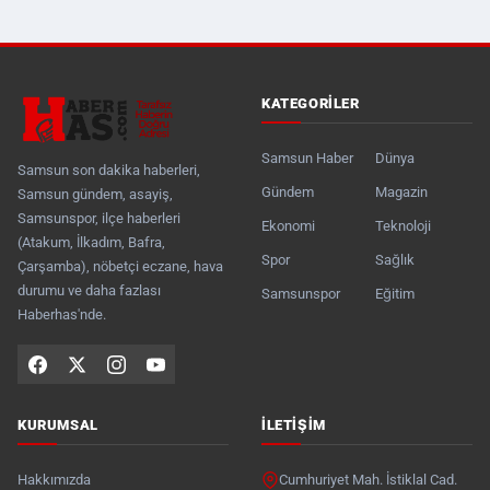
KATEGORILER
Samsun Haber
Dünya
Samsun son dakika haberleri,
Gündem
Magazin
Samsun gündem, asayiş,
Samsunspor, ilçe haberleri
Ekonomi
Teknoloji
(Atakum, İlkadım, Bafra,
Spor
Sağlık
Çarşamba), nöbetçi eczane, hava
durumu ve daha fazlası
Samsunspor
Eğitim
Haberhas'nde.
KURUMSAL
İLETIŞIM
Hakkımızda
Cumhuriyet Mah. İstiklal Cad.