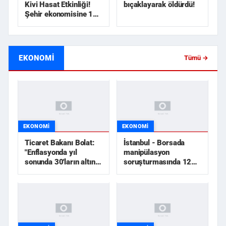
Kivi Hasat Etkinliği!
bıçaklayarak öldürdü!
Şehir ekonomisine 1
milyar TL üzerinde...
EKONOMI
Tümü →
EKONOMI
EKONOMI
Ticaret Bakanı Bolat:
İstanbul - Borsada
"Enflasyonda yıl
manipülasyon
sonunda 30'ların altını
soruşturmasında 12
göreceğiz"
şüpheli tutuklandı