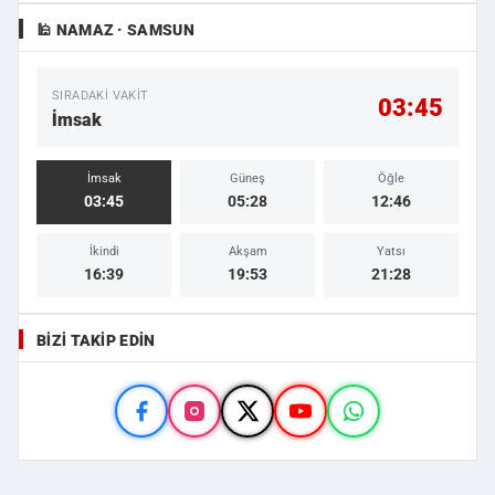
🕌 NAMAZ · SAMSUN
SIRADAKI VAKIT
03:45
İmsak
İmsak
Güneş
Öğle
03:45
05:28
12:46
İkindi
Akşam
Yatsı
16:39
19:53
21:28
BIZI TAKIP EDIN