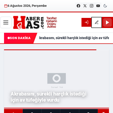
6 Ağustos 2026, Perşembe
Akrabasını, sürekli harçlık istediği için av tüfeğ
SON DAKİKA
Haberhas — Samsun Son Dakika
Akrabasını, sürekli harçlık istediği
için av tüfeğiyle vurdu