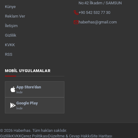
No:42 İlkadım / SAMSUN
Künye
+90 542 532 77 30
Reklam Ver
haberhas@gmail.com
İletişim
Gizlilik
KVKK
RSS
MOBIL UYGULAMALAR
App Store'dan
İndir
Google Play
İndir
© 2026 Haberhas. Tüm hakları saklıdır.
Gizlilik
KVKK
Çerez Politikası
Düzeltme & Cevap Hakkı
Site Haritası