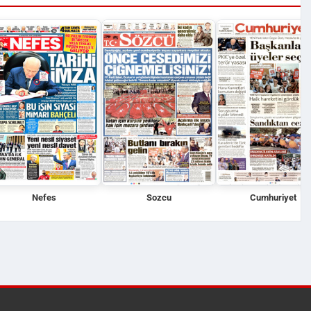
Nefes
Sozcu
Cumhuriyet