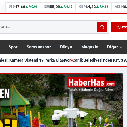
47,60
55,09
64,22
6
USD
▲ %0,06
EUR
▲ %0,12
GBP
▲ %0,18
ALTIN
Üye
Spor
Samsunspor
Dünya
Magazin
Diğer
esi: Kamera Sistemi 19 Parka Ulaşıyor
Canik Belediyesi'nden KPSS Ada
Dakika Haberleri, Gündem, Sams