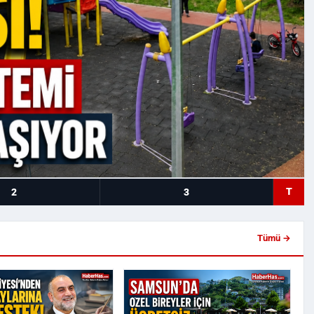
T
2
3
Tümü →