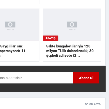
ASAYIŞ
Sayğılılar' suç
Sahte bungalov ilanıyla 120
 operasyonda 11
milyon TL'lik dolandırıcılık; 30
a
şüpheli adliyede (2...
Abone Ol
06.08.2026