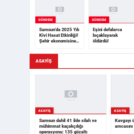
GÜNDEM
GÜNDEM
Samsun’da 2025 Yılı
Eşini defalarca
Kivi Hasat Etkinliği!
bıçaklayarak
Şehir ekonomisine 1
öldürdü!
milyar TL
üzerinde...
ASAYIŞ
ASAYIŞ
ASAYIŞ
Samsun dahil 41 ilde silah ve
Kavgayı 
mühimmat kaçakçılığı
amcasını 
operasyonu: 135 gözaltı