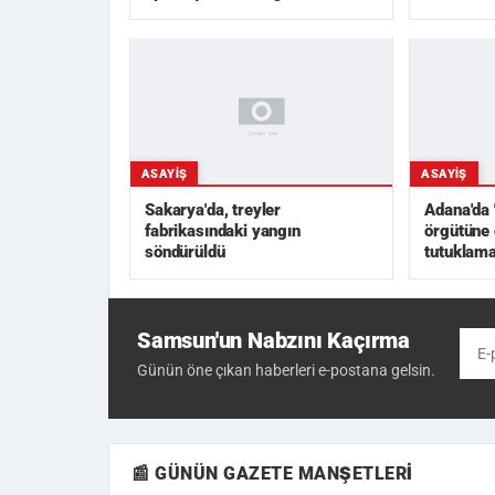
ASAYIŞ
ASAYIŞ
Sakarya'da, treyler
Adana'da '
fabrikasındaki yangın
örgütüne
söndürüldü
tutuklam
Samsun'un Nabzını Kaçırma
Günün öne çıkan haberleri e-postana gelsin.
📰 GÜNÜN GAZETE MANŞETLERI