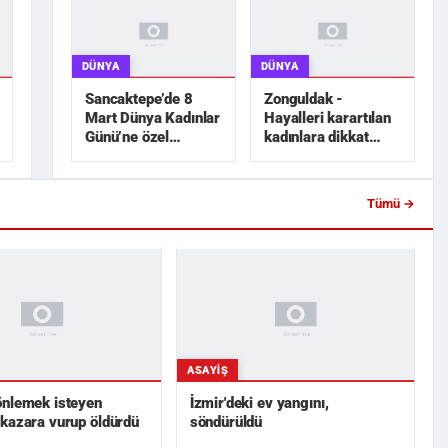
DÜNYA
DÜNYA
Sancaktepe’de 8
Zonguldak -
Mart Dünya Kadınlar
Hayalleri karartılan
Günü’ne özel
kadınlara dikkat
etkinlikler
çekmek için siyah
gelinlik dik...
Tümü →
ASAYIŞ
önlemek isteyen
İzmir'deki ev yangını,
kazara vurup öldürdü
söndürüldü