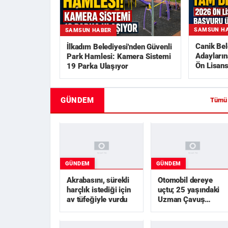
SAMSUN H
SAMSUN HABER
Canik Be
İlkadım Belediyesi'nden Güvenli
Adayları
Park Hamlesi: Kamera Sistemi
Ön Lisans
19 Parka Ulaşıyor
GÜNDEM
Tümü
GÜNDEM
GÜNDEM
Akrabasını, sürekli
Otomobil dereye
harçlık istediği için
uçtu; 25 yaşındaki
av tüfeğiyle vurdu
Uzman Çavuş
hayatını kaybetti