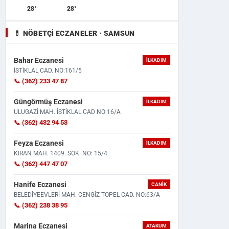
28°
28°
💊 NÖBETÇI ECZANELER · SAMSUN
Bahar Eczanesi
İLKADIM
İSTİKLAL CAD. NO:161/5
📞 (362) 233 47 87
Güngörmüş Eczanesi
İLKADIM
ULUGAZİ MAH. İSTİKLAL CAD NO:16/A
📞 (362) 432 94 53
Feyza Eczanesi
İLKADIM
KIRAN MAH. 1409. SOK. NO: 15/4
📞 (362) 447 47 07
Hanife Eczanesi
CANIK
BELEDİYEEVLERİ MAH. CENGİZ TOPEL CAD. NO:63/A
📞 (362) 238 38 95
Marina Eczanesi
ATAKUM