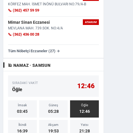
KÖRFEZ MAH. İSMET İNÖNÜ BULVARI NO:79/A-B
📞 (362) 457 59 59
Mimar Sinan Eczanesi
ATAKUM
MEVLANA MAH. 739.SOK. NO:4/A
📞 (362) 436 00 28
Tüm Nöbetçi Eczaneler (27) →
🕌 NAMAZ · SAMSUN
SIRADAKI VAKIT
12:46
Öğle
İmsak
Güneş
Öğle
03:45
05:28
12:46
İkindi
Akşam
Yatsı
16:39
19:53
21:28