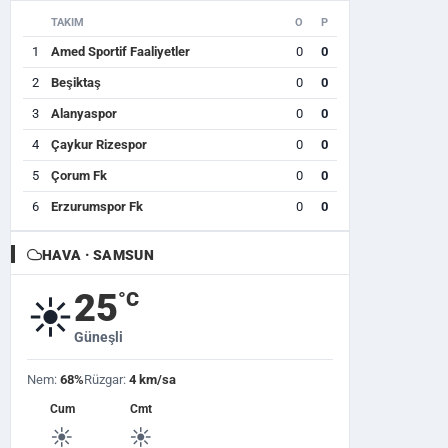
TAKIM
O
P
1
Amed Sportif Faaliyetler
0
0
2
Beşiktaş
0
0
3
Alanyaspor
0
0
4
Çaykur Rizespor
0
0
5
Çorum Fk
0
0
6
Erzurumspor Fk
0
0
HAVA · SAMSUN
25
°C
☀️
Güneşli
Nem:
68%
Rüzgar:
4 km/sa
Cum
Cmt
☀️
☀️