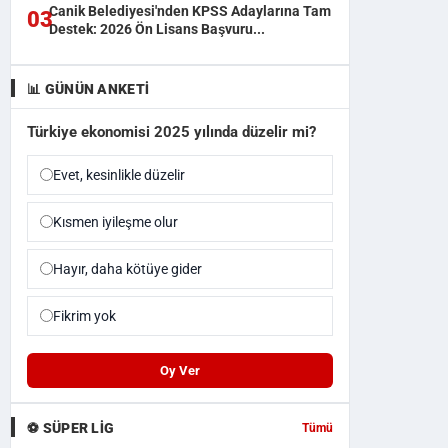
Canik Belediyesi'nden KPSS Adaylarına Tam
03
Destek: 2026 Ön Lisans Başvuru...
📊 GÜNÜN ANKETI
Türkiye ekonomisi 2025 yılında düzelir mi?
Evet, kesinlikle düzelir
Kısmen iyileşme olur
Hayır, daha kötüye gider
Fikrim yok
Oy Ver
⚽ SÜPER LIG
Tümü