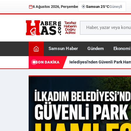
☀️
6 Ağustos 2026, Perşembe
Samsun 25°C
Güneşli
Samsun Haber
Gündem
Ekonomi
İlkadım Belediyesi'nden Güvenli Park Haml
SON DAKİKA
Haberhas — Samsun Son 