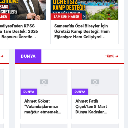
ABER
SAMSUN HABER
lediyesi'nden KPSS
Samsun'da Özel Bireyler İçin
na Tam Destek: 2026
Ücretsiz Kamp Desteği: Hem
 Başvuru Ücretle...
Eğleniyor Hem Gelişiyorl...
DÜNYA
 →
Tümü →
DÜNYA
DÜNYA
Ahmet Söker:
Ahmet Fatih
“Vatandaşlarımızı
Çiçek’ten 8 Mart
mağdur etmemek
Dünya Kadınlar
için elimizden geleni
Günü mesajı
yapacağız”