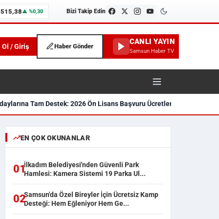
.515,38
Bizi Takip Edin
▲ %0,30
CANLI YAYIN
 Ol / Giriş
Haber Gönder
Samsun Haber TV
ylarına Tam Destek: 2026 Ön Lisans Başvuru Ücretleri Karşılanıyor
Sa
unspor ve İlçe Haberleri
EN ÇOK OKUNANLAR
İlkadım Belediyesi'nden Güvenli Park
01
Hamlesi: Kamera Sistemi 19 Parka Ul...
Samsun'da Özel Bireyler İçin Ücretsiz Kamp
02
Desteği: Hem Eğleniyor Hem Ge...