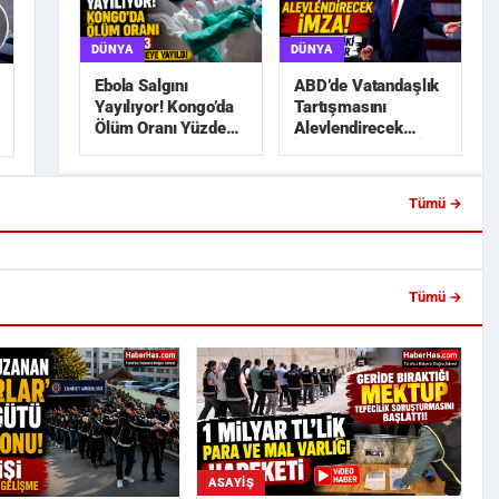
DÜNYA
DÜNYA
ABD’de Vatandaşlık
Ebola Salgını
Tartışmasını
Yayılıyor! Kongo’da
Alevlendirecek
Ölüm Oranı Yüzde
İmza! Trump’tan İki
45,3
Yeni Karar
Tümü →
a Lise İnşaatında 650 Bin
Trabzonspor’da Salah Heyecanı!
blo Hırsızlı...
Ertuğrul Doğan Açıkladı: ...
Tümü →
ASAYIŞ