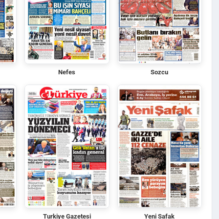
Nefes
Sozcu
Turkiye Gazetesi
Yeni Safak