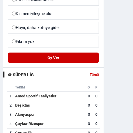
Kısmen iyileşme olur
Hayır, daha kötüye gider
Fikrim yok
Oy Ver
⚽ SÜPER LIG
Tümü
TAKIM
O
P
1
Amed Sportif Faaliyetler
0
0
2
Beşiktaş
0
0
3
Alanyaspor
0
0
4
Çaykur Rizespor
0
0
5
Çorum Fk
0
0