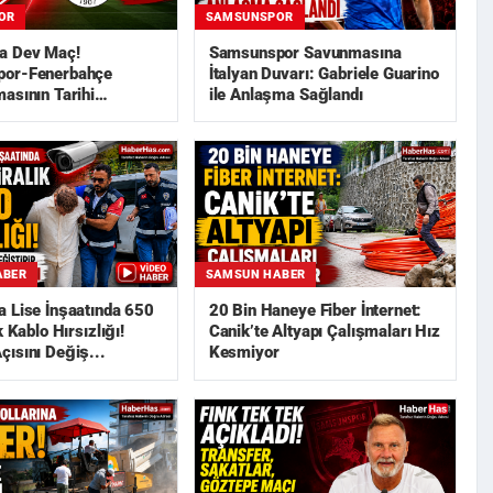
OR
SAMSUNSPOR
a Dev Maç!
Samsunspor Savunmasına
or-Fenerbahçe
İtalyan Duvarı: Gabriele Guarino
asının Tarihi
ile Anlaşma Sağlandı
ABER
SAMSUN HABER
 Lise İnşaatında 650
20 Bin Haneye Fiber İnternet:
k Kablo Hırsızlığı!
Canik’te Altyapı Çalışmaları Hız
ısını Değiş...
Kesmiyor