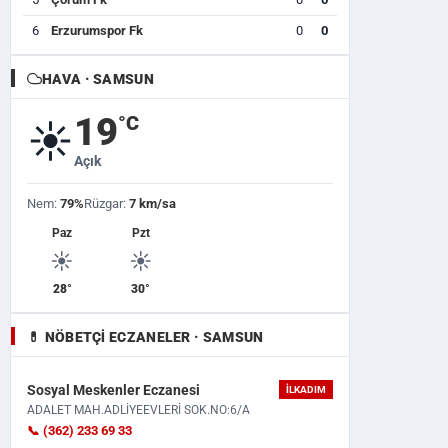
6
Erzurumspor Fk
0
0
HAVA · SAMSUN
19
°C
☀️
Açık
Nem:
79%
Rüzgar:
7 km/sa
Paz
Pzt
☀️
☀️
28°
30°
💊 NÖBETÇI ECZANELER · SAMSUN
Sosyal Meskenler Eczanesi
İLKADIM
ADALET MAH.ADLİYEEVLERİ SOK.NO:6/A
📞 (362) 233 69 33