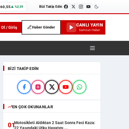
660,55
Bizi Takip Edin
▲ %2,59
CANLI YAYIN
 Ol / Giriş
Haber Gönder
Samsun Haber
unspor ve İlçe Haberleri
BIZI TAKIP EDIN
EN ÇOK OKUNANLAR
Motosikleti Aldıktan 2 Saat Sonra Feci Kaza:
01
22 Yaşındaki Utku Hayatını ...