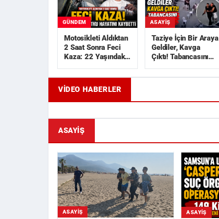
GÜNDEM
ASAYIŞ
Motosikleti Aldıktan
Taziye İçin Bir Araya
2 Saat Sonra Feci
Geldiler, Kavga
Kaza: 22 Yaşındaki
Çıktı! Tabancasını
Utku Hayatını
Çekip Kovaladı
Kaybetti
VIDEO HABERLER
Geride Bıraktığı Mektup Tefecilik
Samsun'd
Soruşturmasını Başlatt...
Liralık Ka
ASAYIŞ
ASAYIŞ
ASAYIŞ