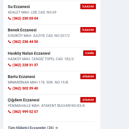
Su Eczanesi
İLKADIM
ADALET MAH. LİSE CAD. NO:69
📞 (362) 230 03 04
Benek Eczanesi
İLKADIM
İLYASKÖY MAH. AZiZiYE CAD. NO:207/2
📞 (362) 236 44 50
Motosikleti Aldıktan 2 Saat Sonra
Taziye İçin Bir Araya Geldile
Hasköy Nalan Eczanesi
CANIK
Feci Kaza: 22 Yaşındak...
Çıktı! Tabancasını...
HASKÖY MAH. CENGİZ TOPEL CAD. 182/3
📞 (362) 228 31 37
Bartu Eczanesi
ATAKUM
MİMARSİNAN MAH 178. SOK. NO:19/B
📞 (362) 502 39 40
Çiğdem Eczanesi
ATAKUM
YENİMAHALLE MAH. ATAKENT BULVARI NO:83/A
📞 (362) 999 52 57
Tüm Nöbetçi Eczaneler (26) →