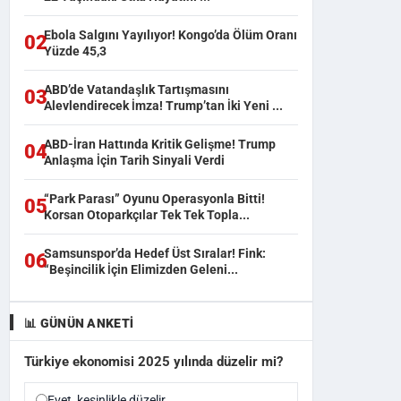
Ebola Salgını Yayılıyor! Kongo’da Ölüm Oranı
02
Yüzde 45,3
ABD’de Vatandaşlık Tartışmasını
03
Alevlendirecek İmza! Trump’tan İki Yeni ...
ABD-İran Hattında Kritik Gelişme! Trump
04
Anlaşma İçin Tarih Sinyali Verdi
“Park Parası” Oyunu Operasyonla Bitti!
05
Korsan Otoparkçılar Tek Tek Topla...
Samsunspor’da Hedef Üst Sıralar! Fink:
06
“Beşincilik İçin Elimizden Geleni...
📊 GÜNÜN ANKETI
Türkiye ekonomisi 2025 yılında düzelir mi?
Evet, kesinlikle düzelir