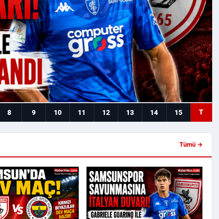
T
8
9
10
11
12
13
14
15
Tümü →