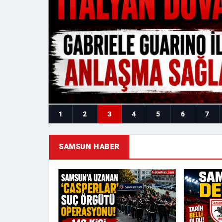
1
2
3
4
5
6
7
SAMSUN HABER