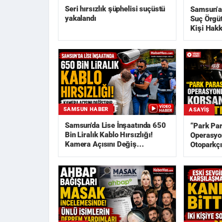
Seri hırsızlık şüphelisi suçüstü
Samsun’a
yakalandı
Suç Örgü
Kişi Hakk
SAMSUN HABER
ASAYIŞ
Samsun'da Lise İnşaatında 650
“Park Pa
Bin Liralık Kablo Hırsızlığı!
Operasyon
Kamera Açısını Değiş...
Otoparkçı