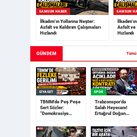
SAMSUN HABER
SAMSUN H
İlkadım’ın Yollarına Neşter:
İlkadım’ı
Asfalt ve Kaldırım Çalışmaları
Asfalt ve
Hızlandı
Hızlandı
GÜNDEM
Tümü
SIYASET
SPOR
TBMM’de Peş Peşe
Trabzonspor’da
Sert Sözler:
Salah Heyecanı!
“Demokrasiye
Ertuğrul Doğan
Darbe”, “Akıllara
Açıkladı: “Bize 4
Zarar”
Katı Ücretli Kon...