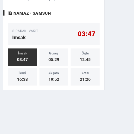
🕌 NAMAZ · SAMSUN
SIRADAKI VAKIT
03:47
İmsak
İmsak
Güneş
Öğle
03:47
05:29
12:45
İkindi
Akşam
Yatsı
16:38
19:52
21:26