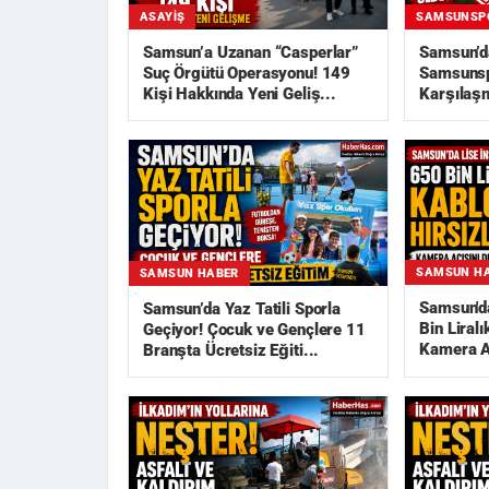
ASAYIŞ
SAMSUNSP
Samsun’a Uzanan “Casperlar”
Samsun’d
Suç Örgütü Operasyonu! 149
Samsunsp
Kişi Hakkında Yeni Geliş...
Karşılaşm
Açıklandı
SAMSUN H
SAMSUN HABER
Samsun'da
Samsun’da Yaz Tatili Sporla
Bin Liralı
Geçiyor! Çocuk ve Gençlere 11
Kamera Aç
Branşta Ücretsiz Eğiti...