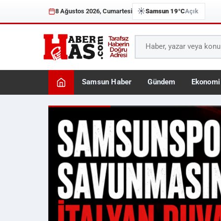
☀️
8 Ağustos 2026, Cumartesi
Samsun 19°C
Açık
Samsun Haber
Gündem
Ekonomi
Haberhas — Samsun Son 