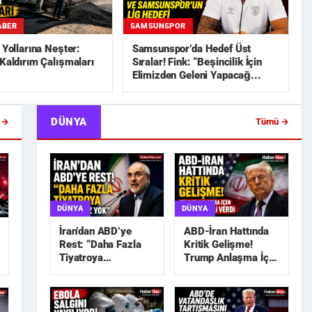
ABER
SAMSUNSPOR
n Yollarına Neşter:
Samsunspor’da Hedef Üst
 Kaldırım Çalışmaları
Sıralar! Fink: “Beşincilik İçin
Elimizden Geleni Yapacağ...
DÜNYA
 →
Tümü →
DÜNYA
DÜNYA
İran’dan ABD’ye
ABD-İran Hattında
Rest: “Daha Fazla
Kritik Gelişme!
Tiyatroya
Trump Anlaşma İçin
İhtiyacımız Yok”
Tarih Sinyali Verdi