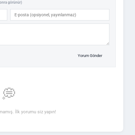
onra görünür)
Yorum Gönder
💭
amış. İlk yorumu siz yapın!