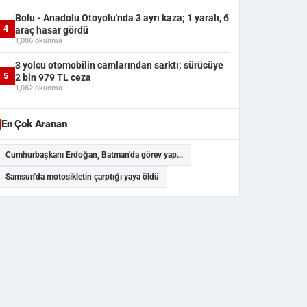
Bolu - Anadolu Otoyolu'nda 3 ayrı kaza; 1 yaralı, 6
4
araç hasar gördü
1,086 okunma
3 yolcu otomobilin camlarından sarktı; sürücüye
5
2 bin 979 TL ceza
1,082 okunma
En Çok Aranan
Cumhurbaşkanı Erdoğan, Batman'da görev yap...
Samsun'da motosikletin çarptığı yaya öldü