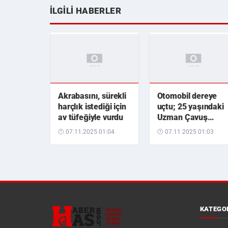
İLGILI HABERLER
Akrabasını, sürekli
Otomobil dereye
harçlık istediği için
uçtu; 25 yaşındaki
av tüfeğiyle vurdu
Uzman Çavuş
hayatını kaybetti
🕐 07.11.2025 01:04
🕐 07.11.2025 01:03
KATEGO