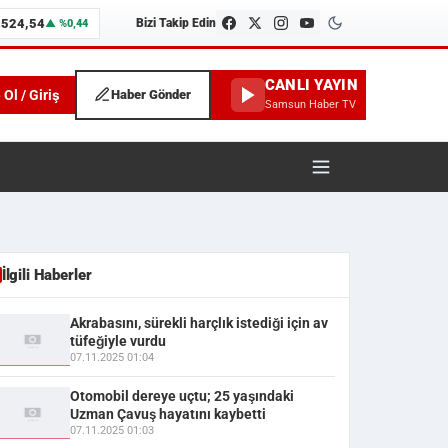
.524,54
Bizi Takip Edin
▲ %0,44
CANLI YAYIN
 Ol / Giriş
Haber Gönder
Samsun Haber TV
İlgili Haberler
Akrabasını, sürekli harçlık istediği için av
tüfeğiyle vurdu
07.11.2025 01:04
Otomobil dereye uçtu; 25 yaşındaki
Uzman Çavuş hayatını kaybetti
07.11.2025 01:03