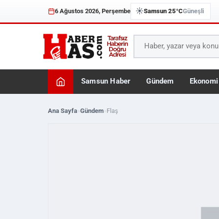
☀️
6 Ağustos 2026, Perşembe
Samsun 25°C
Güneşli
Samsun Haber
Gündem
Ekonomi
Ana Sayfa
»
Gündem
»
Flaş