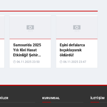
Samsun’da 2025
Eşini defalarca
Yılı Kivi Hasat
bıçaklayarak
Etkinliği! Şehir
öldürdü!
ekonomisine 1
🕐 06.11.2025 23:50
🕐 06.11.2025 23:47
milyar TL üzerinde
katkı
RILER
KURUMSAL
İLETIŞIM