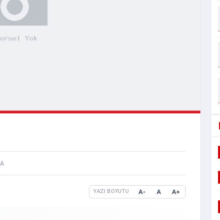
HA
A-
A
A+
YAZI BOYUTU