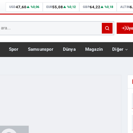
47,60
55,08
64,22
6
USD
▲ %0,06
EUR
▲ %0,12
GBP
▲ %0,18
ALTIN
Üye
Spor
Samsunspor
Dünya
Magazin
Diğer