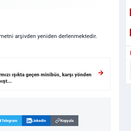
ı metni arşivden yeniden derlenmektedir.
ırmızı ışıkta geçen minibüs, karşı yönden
ışt...
Telegram
LinkedIn
Kopyala