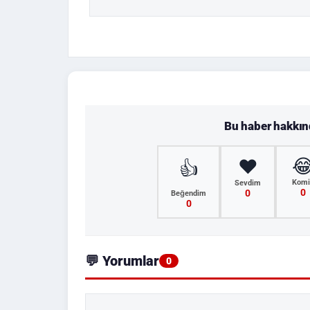
Bu haber hakkı

❤️
👍
Komi
Sevdim
0
0
Beğendim
0
💬 Yorumlar
0