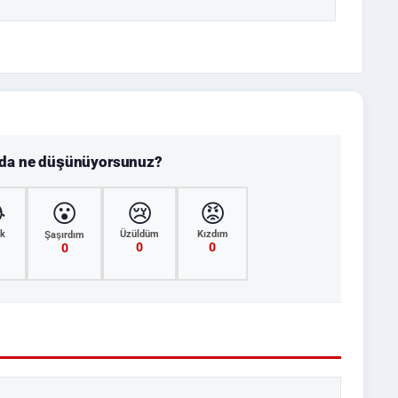
nda ne düşünüyorsunuz?

😮
😢
😡
k
Üzüldüm
Kızdım
Şaşırdım
0
0
0