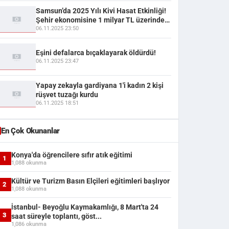
Samsun’da 2025 Yılı Kivi Hasat Etkinliği!
Şehir ekonomisine 1 milyar TL üzerinde
katkı
06.11.2025 23:50
Eşini defalarca bıçaklayarak öldürdü!
06.11.2025 23:47
Yapay zekayla gardiyana 1'i kadın 2 kişi
rüşvet tuzağı kurdu
06.11.2025 18:51
En Çok Okunanlar
Konya'da öğrencilere sıfır atık eğitimi
1
1,088 okunma
Kültür ve Turizm Basın Elçileri eğitimleri başlıyor
2
1,088 okunma
İstanbul- Beyoğlu Kaymakamlığı, 8 Mart'ta 24
3
saat süreyle toplantı, göst...
1,086 okunma