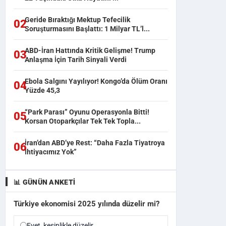
Geride Bıraktığı Mektup Tefecilik
02
Soruşturmasını Başlattı: 1 Milyar TL’l...
ABD-İran Hattında Kritik Gelişme! Trump
03
Anlaşma İçin Tarih Sinyali Verdi
Ebola Salgını Yayılıyor! Kongo’da Ölüm Oranı
04
Yüzde 45,3
“Park Parası” Oyunu Operasyonla Bitti!
05
Korsan Otoparkçılar Tek Tek Topla...
İran’dan ABD’ye Rest: “Daha Fazla Tiyatroya
06
İhtiyacımız Yok”
📊 GÜNÜN ANKETI
Türkiye ekonomisi 2025 yılında düzelir mi?
Evet, kesinlikle düzelir