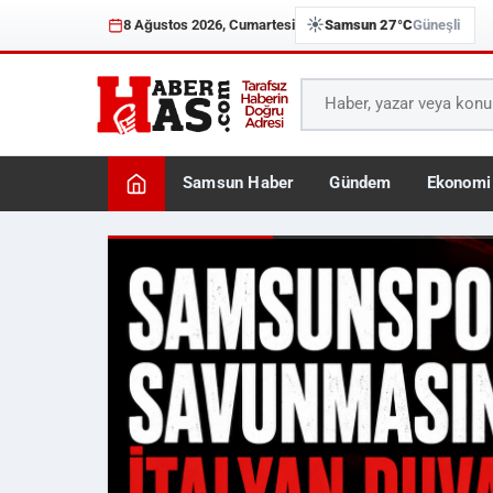
☀️
8 Ağustos 2026, Cumartesi
Samsun 27°C
Güneşli
Samsun Haber
Gündem
Ekonomi
Haberhas — Samsun Son 