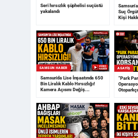
Seri hırsızlık şüphelisi suçüstü
Samsun’a
yakalandı
Suç Örgü
Kişi Hakk
SAMSUN HABER
ASAYIŞ
Samsun'da Lise İnşaatında 650
“Park Pa
Bin Liralık Kablo Hırsızlığı!
Operasyon
Kamera Açısını Değiş...
Otoparkçı