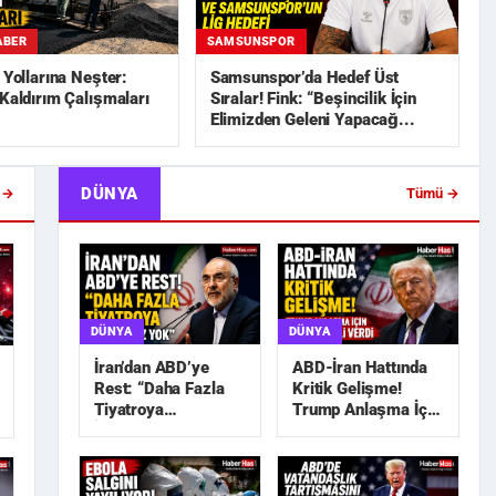
ABER
SAMSUNSPOR
n Yollarına Neşter:
Samsunspor’da Hedef Üst
 Kaldırım Çalışmaları
Sıralar! Fink: “Beşincilik İçin
Elimizden Geleni Yapacağ...
DÜNYA
 →
Tümü →
DÜNYA
DÜNYA
İran’dan ABD’ye
ABD-İran Hattında
Rest: “Daha Fazla
Kritik Gelişme!
Tiyatroya
Trump Anlaşma İçin
İhtiyacımız Yok”
Tarih Sinyali Verdi