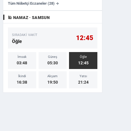
Tüm Nöbetçi Eczaneler (28) →
🕌 NAMAZ · SAMSUN
SIRADAKI VAKIT
12:45
Öğle
İmsak
Güneş
Öğle
03:48
05:30
12:45
İkindi
Akşam
Yatsı
16:38
19:50
21:24