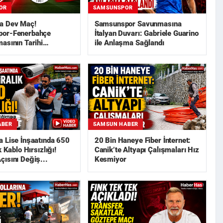
OR
SAMSUNSPOR
a Dev Maç!
Samsunspor Savunmasına
or-Fenerbahçe
İtalyan Duvarı: Gabriele Guarino
asının Tarihi
ile Anlaşma Sağlandı
ABER
SAMSUN HABER
 Lise İnşaatında 650
20 Bin Haneye Fiber İnternet:
k Kablo Hırsızlığı!
Canik’te Altyapı Çalışmaları Hız
ısını Değiş...
Kesmiyor