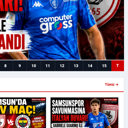
T
8
9
10
11
12
13
14
15
Tümü →