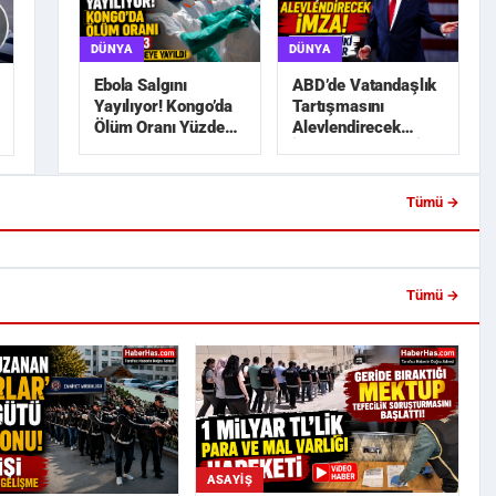
DÜNYA
DÜNYA
ABD’de Vatandaşlık
Ebola Salgını
Tartışmasını
Yayılıyor! Kongo’da
Alevlendirecek
Ölüm Oranı Yüzde
İmza! Trump’tan İki
45,3
Yeni Karar
Tümü →
a Lise İnşaatında 650 Bin
Trabzonspor’da Salah Heyecanı!
blo Hırsızlı...
Ertuğrul Doğan Açıkladı: ...
Tümü →
ASAYIŞ