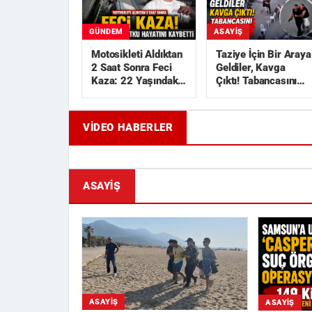
GÜNDEM
ASAYIŞ
Motosikleti Aldıktan
Taziye İçin Bir Araya
2 Saat Sonra Feci
Geldiler, Kavga
Kaza: 22 Yaşındaki
Çıktı! Tabancasını
Utku Hayatını
Çekip Kovaladı
Kaybetti
VIDEO HABERLER
Geride Bıraktığı Mektup Tefecilik
Samsun'd
Soruşturmasını Başlatt...
Liralık Ka
ASAYIŞ
ASAYIŞ
ASAYIŞ