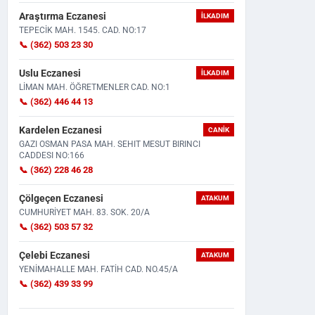
Araştırma Eczanesi
İLKADIM
TEPECİK MAH. 1545. CAD. NO:17
📞 (362) 503 23 30
Uslu Eczanesi
İLKADIM
LİMAN MAH. ÖĞRETMENLER CAD. NO:1
📞 (362) 446 44 13
Motosikleti Aldıktan 2 Saat Sonra
Taziye İçin Bir Araya Geldile
Kardelen Eczanesi
CANIK
Feci Kaza: 22 Yaşındak...
Çıktı! Tabancasını...
GAZI OSMAN PASA MAH. SEHIT MESUT BIRINCI
CADDESI NO:166
📞 (362) 228 46 28
Çölgeçen Eczanesi
ATAKUM
CUMHURİYET MAH. 83. SOK. 20/A
📞 (362) 503 57 32
Çelebi Eczanesi
ATAKUM
YENİMAHALLE MAH. FATİH CAD. NO.45/A
📞 (362) 439 33 99