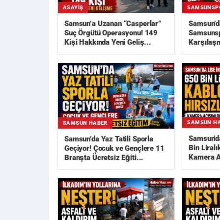
ASAYIŞ
SAMSUNSP
Samsun’a Uzanan “Casperlar”
Samsun’d
Suç Örgütü Operasyonu! 149
Samsunsp
Kişi Hakkında Yeni Geliş...
Karşılaşm
Açıklandı
SAMSUN H
SAMSUN HABER
Samsun'da
Samsun’da Yaz Tatili Sporla
Bin Liralı
Geçiyor! Çocuk ve Gençlere 11
Kamera Aç
Branşta Ücretsiz Eğiti...