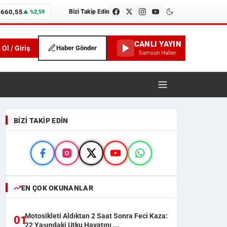
.660,55
Bizi Takip Edin
▲ %2,59
CANLI YAYIN
 Ol / Giriş
Haber Gönder
Samsun Haber
unspor ve İlçe Haberleri
BIZI TAKIP EDIN
EN ÇOK OKUNANLAR
Motosikleti Aldıktan 2 Saat Sonra Feci Kaza:
01
22 Yaşındaki Utku Hayatını ...