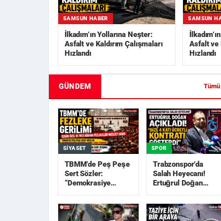
SAMSUN HABER
SAMSUN H
İlkadım’ın Yollarına Neşter:
İlkadım’ı
Asfalt ve Kaldırım Çalışmaları
Asfalt ve
Hızlandı
Hızlandı
GÜNDEM
Tümü
SIYASET
SPOR
TBMM’de Peş Peşe
Trabzonspor’da
Sert Sözler:
Salah Heyecanı!
“Demokrasiye
Ertuğrul Doğan
Darbe”, “Akıllara
Açıkladı: “Bize 4
Zarar”
Katı Ücretli Kon...