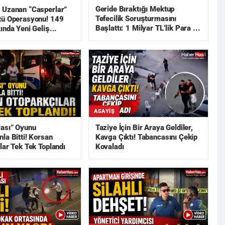
Geride Bıraktığı Mektup
 Uzanan “Casperlar”
Tefecilik Soruşturmasını
tü Operasyonu! 149
Başlattı: 1 Milyar TL’lik Para ...
ında Yeni Geliş...
ASAYIŞ
rası” Oyunu
Taziye İçin Bir Araya Geldiler,
la Bitti! Korsan
Kavga Çıktı! Tabancasını Çekip
lar Tek Tek Toplandı
Kovaladı