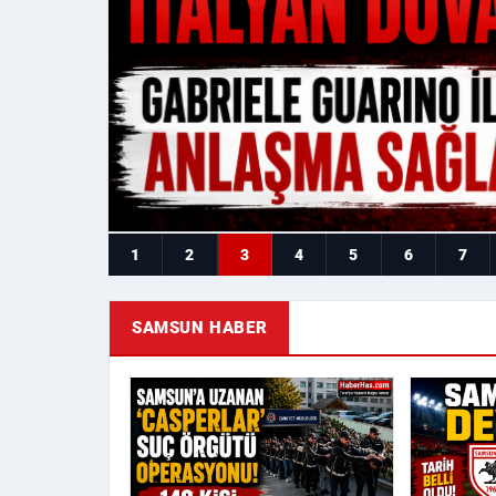
1
2
3
4
5
6
7
SAMSUN HABER