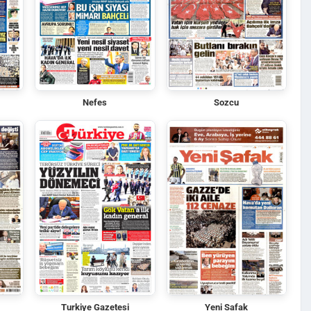
Nefes
Sozcu
Turkiye Gazetesi
Yeni Safak