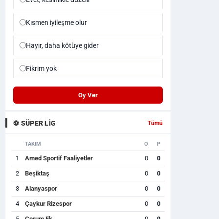
Kısmen iyileşme olur
Hayır, daha kötüye gider
Fikrim yok
Oy Ver
⚽ SÜPER LIG
Tümü
TAKIM
O
P
1
Amed Sportif Faaliyetler
0
0
2
Beşiktaş
0
0
3
Alanyaspor
0
0
4
Çaykur Rizespor
0
0
5
Çorum Fk
0
0