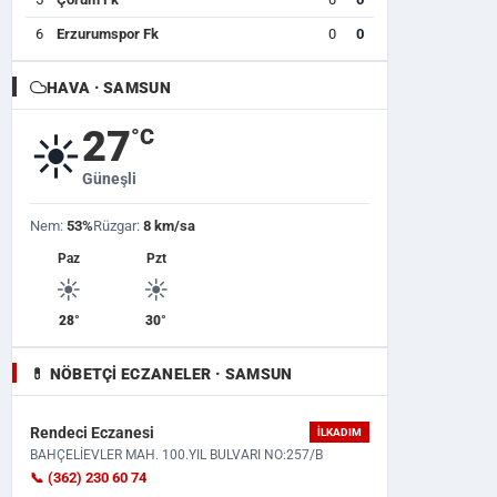
6
Erzurumspor Fk
0
0
HAVA · SAMSUN
27
°C
☀️
Güneşli
Nem:
53%
Rüzgar:
8 km/sa
Paz
Pzt
☀️
☀️
28°
30°
💊 NÖBETÇI ECZANELER · SAMSUN
Rendeci Eczanesi
İLKADIM
BAHÇELİEVLER MAH. 100.YIL BULVARI NO:257/B
📞 (362) 230 60 74