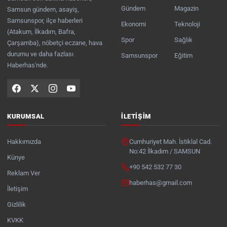
Gündem
Magazin
Samsun gündem, asayiş,
Samsunspor, ilçe haberleri
Ekonomi
Teknoloji
(Atakum, İlkadım, Bafra,
Spor
Sağlık
Çarşamba), nöbetçi eczane, hava
durumu ve daha fazlası
Samsunspor
Eğitim
Haberhas'nde.
KURUMSAL
İLETIŞIM
Hakkımızda
Cumhuriyet Mah. İstiklal Cad.
No:42 İlkadım / SAMSUN
Künye
+90 542 532 77 30
Reklam Ver
haberhas@gmail.com
İletişim
Gizlilik
KVKK