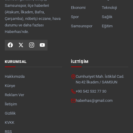
Samsunspor, ilçe haberleri
Ekonomi
Teknoloji
(Atakum, İlkadım, Bafra,
Spor
Sağlık
Çarşamba), nöbetçi eczane, hava
durumu ve daha fazlası
Samsunspor
Eğitim
Haberhas'nde.
KURUMSAL
İLETIŞIM
Hakkımızda
Cumhuriyet Mah. İstiklal Cad.
No:42 İlkadım / SAMSUN
Künye
+90 542 532 77 30
Reklam Ver
haberhas@gmail.com
İletişim
Gizlilik
KVKK
RSS