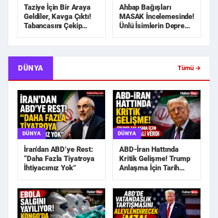
Taziye İçin Bir Araya
Ahbap Bağışları
Geldiler, Kavga Çıktı!
MASAK İncelemesinde!
Tabancasını Çekip
Ünlü İsimlerin Deprem
Kovaladı
Yardımları Araştırılı...
DÜNYA
Tümü →
DÜNYA
DÜNYA
İran’dan ABD’ye Rest:
ABD-İran Hattında
“Daha Fazla Tiyatroya
Kritik Gelişme! Trump
İhtiyacımız Yok”
Anlaşma İçin Tarih
Sinyali Verdi