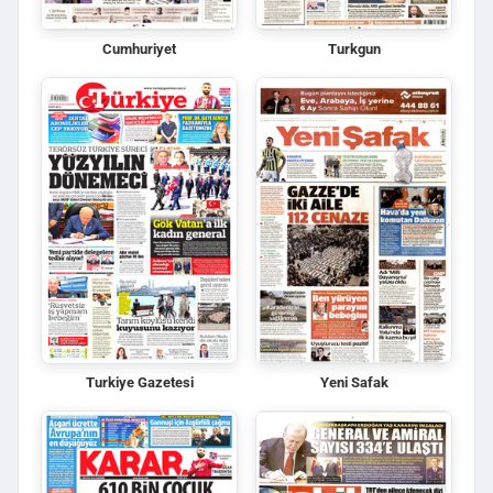
Cumhuriyet
Turkgun
Turkiye Gazetesi
Yeni Safak