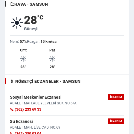
HAVA · SAMSUN
28
°C
☀️
Güneşli
Nem:
57%
Rüzgar:
15 km/sa
Cmt
Paz
☀️
☀️
28°
28°
💊 NÖBETÇI ECZANELER · SAMSUN
Sosyal Meskenler Eczanesi
İLKADIM
ADALET MAH.ADLİYEEVLERİ SOK.NO:6/A
📞 (362) 233 69 33
Su Eczanesi
İLKADIM
ADALET MAH. LİSE CAD. NO:69
📞 (362) 230 03 04