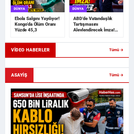
DÜNYA
DÜNYA
ABD’de Vatandaşlık
Ebola Salgını Yayılıyor!
Tartışmasını
Kongo’da Ölüm Oranı
Alevlendirecek İmza!
Yüzde 45,3
Trump’tan İki Yeni
Karar
VIDEO HABERLER
Tümü →
Samsun'da Lise İnşaatında 650 Bin
Trabzonspor’da Salah 
Liralık Kablo Hırsızlı...
Ertuğrul Doğan Açıkladı
ASAYIŞ
Tümü →