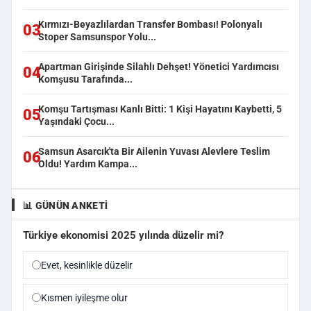
Kırmızı-Beyazlılardan Transfer Bombası! Polonyalı
03
Stoper Samsunspor Yolu...
Apartman Girişinde Silahlı Dehşet! Yönetici Yardımcısı
04
Komşusu Tarafında...
Komşu Tartışması Kanlı Bitti: 1 Kişi Hayatını Kaybetti, 5
05
Yaşındaki Çocu...
Samsun Asarcık'ta Bir Ailenin Yuvası Alevlere Teslim
06
Oldu! Yardım Kampa...
📊 GÜNÜN ANKETI
Türkiye ekonomisi 2025 yılında düzelir mi?
Evet, kesinlikle düzelir
Kısmen iyileşme olur