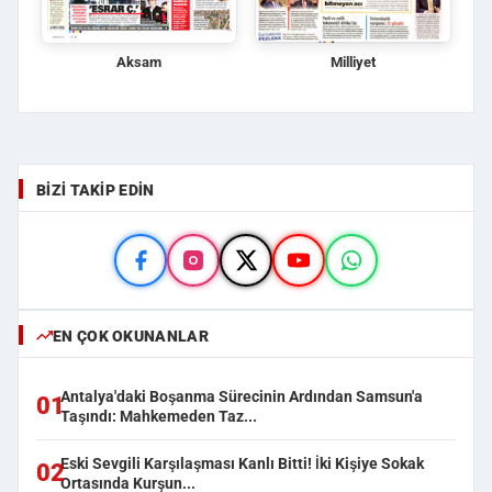
Aksam
Milliyet
BIZI TAKIP EDIN
EN ÇOK OKUNANLAR
Antalya'daki Boşanma Sürecinin Ardından Samsun'a
01
Taşındı: Mahkemeden Taz...
Eski Sevgili Karşılaşması Kanlı Bitti! İki Kişiye Sokak
02
Ortasında Kurşun...