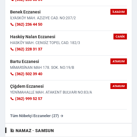
Benek Eczanesi
İLKADIM
İLYASKÖY MAH. AZiZiYE CAD. NO:207/2
📞 (362) 236 44 50
Hasköy Nalan Eczanesi
CANIK
HASKÖY MAH. CENGİZ TOPEL CAD. 182/3
📞 (362) 228 31 37
Bartu Eczanesi
ATAKUM
MİMARSİNAN MAH 178. SOK. NO:19/B
📞 (362) 502 39 40
Çiğdem Eczanesi
ATAKUM
YENİMAHALLE MAH. ATAKENT BULVARI NO:83/A
📞 (362) 999 52 57
Tüm Nöbetçi Eczaneler (27) →
🕌 NAMAZ · SAMSUN