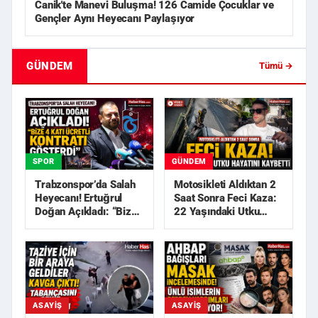
Canik'te Manevi Buluşma! 126 Camide Çocuklar ve
Gençler Aynı Heyecanı Paylaşıyor
GÜNDEM
Tümü →
SPOR
GÜNDEM
Trabzonspor’da Salah
Motosikleti Aldıktan 2
Heyecanı! Ertuğrul
Saat Sonra Feci Kaza:
Doğan Açıkladı: “Bize
22 Yaşındaki Utku
4 Katı Ücretli Kon...
Hayatını Kaybetti
ASAYIŞ
ASAYIŞ