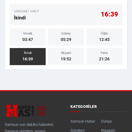
SIRADAKI VAKIT
16:39
İkindi
İmsak
Güneş
Öğle
03:47
05:29
12:45
İkindi
Akşam
Yatsı
16:39
19:52
21:26
KATEGORILER
Samsun Haber
Dünya
Samsun son dakika haberleri,
Gündem
Magazin
Samsun gündem, asayiş,