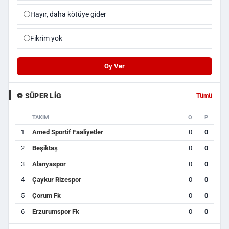
Hayır, daha kötüye gider
Fikrim yok
Oy Ver
⚽ SÜPER LIG
Tümü
TAKIM
O
P
1
Amed Sportif Faaliyetler
0
0
2
Beşiktaş
0
0
3
Alanyaspor
0
0
4
Çaykur Rizespor
0
0
5
Çorum Fk
0
0
6
Erzurumspor Fk
0
0