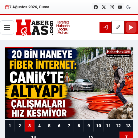
7 Ağustos 2026, Cuma
Haberhas — Samsun Son Dakika
1
2
3
4
5
6
7
8
9
10
11
12
13
T
14
15