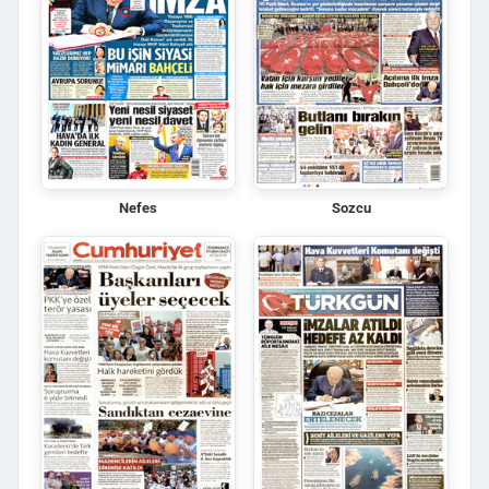
Nefes
Sozcu