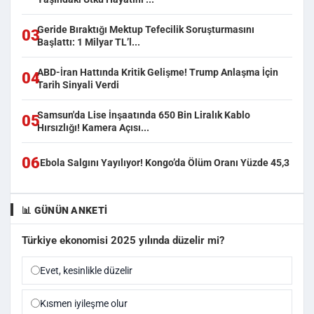
Geride Bıraktığı Mektup Tefecilik Soruşturmasını
03
Başlattı: 1 Milyar TL’l...
ABD-İran Hattında Kritik Gelişme! Trump Anlaşma İçin
04
Tarih Sinyali Verdi
Samsun'da Lise İnşaatında 650 Bin Liralık Kablo
05
Hırsızlığı! Kamera Açısı...
06
Ebola Salgını Yayılıyor! Kongo’da Ölüm Oranı Yüzde 45,3
📊 GÜNÜN ANKETI
Türkiye ekonomisi 2025 yılında düzelir mi?
Evet, kesinlikle düzelir
Kısmen iyileşme olur