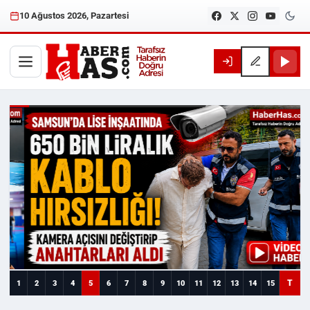
10 Ağustos 2026, Pazartesi
Haberhas — Samsun Son Dakika
T
1
2
3
4
5
6
7
8
9
10
11
12
13
14
15