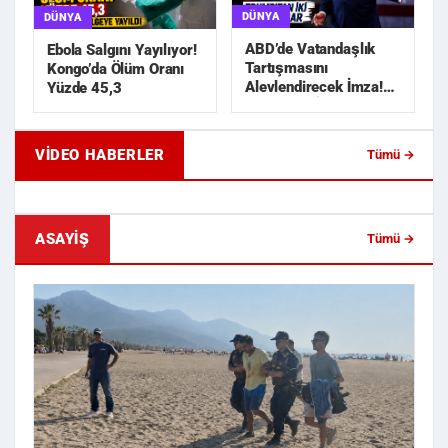
DÜNYA
DÜNYA
ABD’de Vatandaşlık
Ebola Salgını Yayılıyor!
Tartışmasını
Kongo’da Ölüm Oranı
Alevlendirecek İmza!
Yüzde 45,3
Trump’tan İki Yeni
Karar
VIDEO HABERLER
Tümü →
Geride Bıraktığı Mektup Tefecilik
Samsun'da Lise İnşaat
Soruşturmasını Başlatt...
Liralık Kablo Hırsızlı...
ASAYIŞ
Tümü →