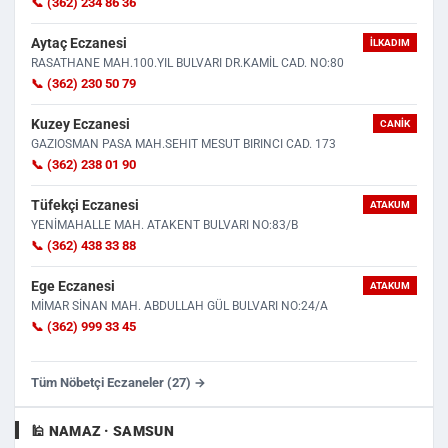
📞 (362) 234 86 36
Aytaç Eczanesi
İLKADIM
RASATHANE MAH.100.YIL BULVARI DR.KAMİL CAD. NO:80
📞 (362) 230 50 79
Kuzey Eczanesi
CANIK
GAZIOSMAN PASA MAH.SEHIT MESUT BIRINCI CAD. 173
📞 (362) 238 01 90
Tüfekçi Eczanesi
ATAKUM
YENİMAHALLE MAH. ATAKENT BULVARI NO:83/B
📞 (362) 438 33 88
Ege Eczanesi
ATAKUM
MİMAR SİNAN MAH. ABDULLAH GÜL BULVARI NO:24/A
📞 (362) 999 33 45
Tüm Nöbetçi Eczaneler (27) →
🕌 NAMAZ · SAMSUN