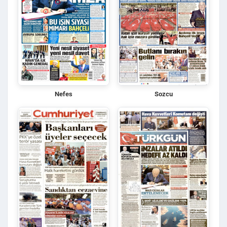
Nefes
Sozcu