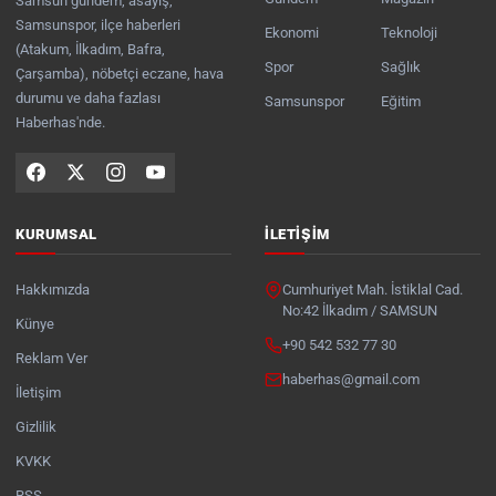
Samsun gündem, asayiş,
Samsunspor, ilçe haberleri
Ekonomi
Teknoloji
(Atakum, İlkadım, Bafra,
Spor
Sağlık
Çarşamba), nöbetçi eczane, hava
durumu ve daha fazlası
Samsunspor
Eğitim
Haberhas'nde.
KURUMSAL
İLETIŞIM
Hakkımızda
Cumhuriyet Mah. İstiklal Cad.
No:42 İlkadım / SAMSUN
Künye
+90 542 532 77 30
Reklam Ver
haberhas@gmail.com
İletişim
Gizlilik
KVKK
RSS