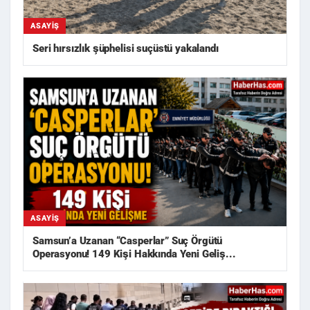
ASAYIŞ
Seri hırsızlık şüphelisi suçüstü yakalandı
ASAYIŞ
Samsun’a Uzanan “Casperlar” Suç Örgütü
Operasyonu! 149 Kişi Hakkında Yeni Geliş...