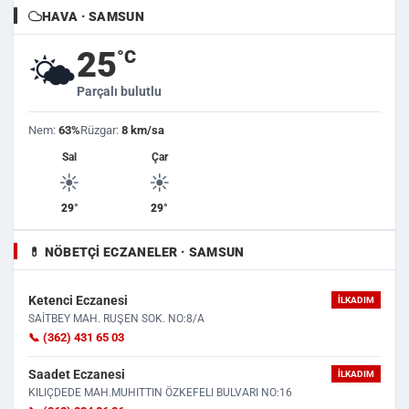
HAVA · SAMSUN
25
°C
🌤️
Parçalı bulutlu
Nem:
63%
Rüzgar:
8 km/sa
Sal
Çar
☀️
☀️
29°
29°
💊 NÖBETÇI ECZANELER · SAMSUN
Ketenci Eczanesi
İLKADIM
SAİTBEY MAH. RUŞEN SOK. NO:8/A
📞 (362) 431 65 03
Saadet Eczanesi
İLKADIM
KILIÇDEDE MAH.MUHITTIN ÖZKEFELI BULVARI NO:16