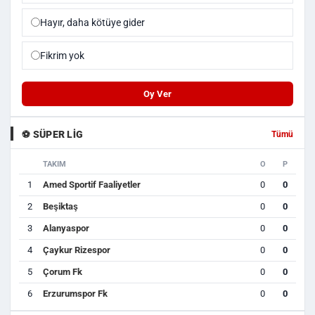
Hayır, daha kötüye gider
Fikrim yok
Oy Ver
⚽ SÜPER LIG
Tümü
TAKIM
O
P
1
Amed Sportif Faaliyetler
0
0
2
Beşiktaş
0
0
3
Alanyaspor
0
0
4
Çaykur Rizespor
0
0
5
Çorum Fk
0
0
6
Erzurumspor Fk
0
0