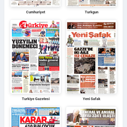
Cumhuriyet
Turkgun
Turkiye Gazetesi
Yeni Safak