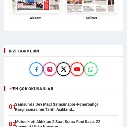
Aksam
Milliyet
BIZI TAKIP EDIN
EN ÇOK OKUNANLAR
Samsun’da Dev Maç! Samsunspor-Fenerbahçe
01
Karşılaşmasının Tarihi Açıkland...
Motosikleti Aldıktan 2 Saat Sonra Feci Kaza: 22
02
Yaşındaki Utku Hayatını ...