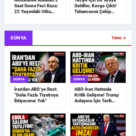
Motosikleti Aldıktan 2
Taziye İçin Bir Araya
Saat Sonra Feci Kaza:
Geldiler, Kavga Çıktı!
22 Yaşındaki Utku
Tabancasını Çekip
Hayatını Kaybetti
Kovaladı
DÜNYA
Tümü →
DÜNYA
DÜNYA
İran’dan ABD’ye Rest:
ABD-İran Hattında
“Daha Fazla Tiyatroya
Kritik Gelişme! Trump
İhtiyacımız Yok”
Anlaşma İçin Tarih
Sinyali Verdi