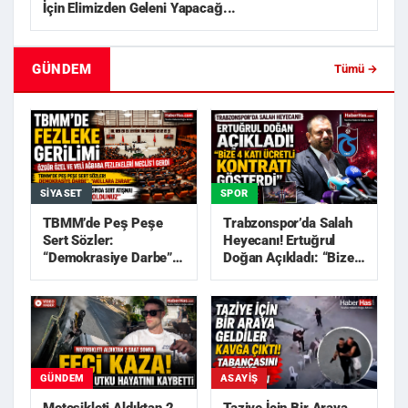
İçin Elimizden Geleni Yapacağ...
GÜNDEM
Tümü →
SIYASET
SPOR
TBMM’de Peş Peşe
Trabzonspor’da Salah
Sert Sözler:
Heyecanı! Ertuğrul
“Demokrasiye Darbe”,
Doğan Açıkladı: “Bize
“Akıllara Zarar”
4 Katı Ücretli Kon...
GÜNDEM
ASAYIŞ