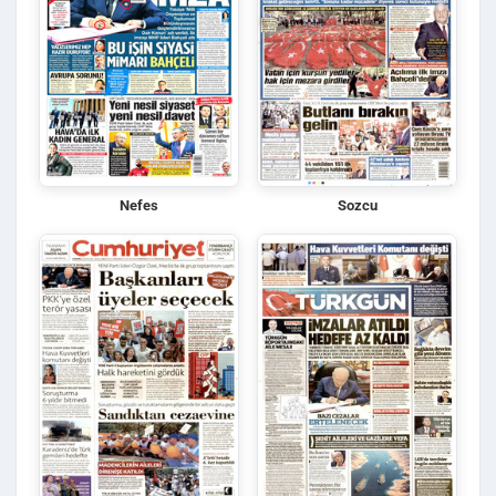
Nefes
Sozcu