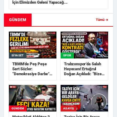
İçin Elimizden Geleni Yapacağ...
GÜNDEM
Tümü →
SIYASET
SPOR
TBMM’de Peş Peşe
Trabzonspor’da Salah
Sert Sözler:
Heyecanı! Ertuğrul
“Demokrasiye Darbe”,
Doğan Açıkladı: “Bize
“Akıllara Zarar”
4 Katı Ücretli Kon...
GÜNDEM
ASAYIŞ