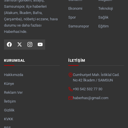
Samsun gündem, asayiş,
Samsunspor, ilçe haberleri
Ekonomi
Teknoloji
(Atakum, İlkadım, Bafra,
Spor
Sağlık
Çarşamba), nöbetçi eczane, hava
durumu ve daha fazlası
Samsunspor
Eğitim
Haberhas'nde.
KURUMSAL
İLETIŞIM
Hakkımızda
Cumhuriyet Mah. İstiklal Cad.
No:42 İlkadım / SAMSUN
Künye
+90 542 532 77 30
Reklam Ver
haberhas@gmail.com
İletişim
Gizlilik
KVKK
RSS