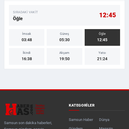
SIRADAKI VAKIT
12:45
Öğle
İmsak
Güneş
Öğle
03:48
05:30
12:45
İkindi
Akşam
Yatsı
16:38
19:50
21:24
KATEGORILER
Samsun Haber
Dünya
Samsun son dakika haberleri,
Gündem
Magazin