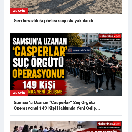
ASAYIŞ
Seri hırsızlık şüphelisi suçüstü yakalandı
ASAYIŞ
Samsun’a Uzanan “Casperlar” Suç Örgütü
Operasyonu! 149 Kişi Hakkında Yeni Geliş...