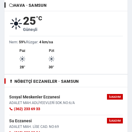
HAVA · SAMSUN
25
°C
☀️
Güneşli
Nem:
59%
Rüzgar:
4 km/sa
Paz
Pzt
☀️
☀️
28°
30°
💊 NÖBETÇI ECZANELER · SAMSUN
Sosyal Meskenler Eczanesi
İLKADIM
ADALET MAH.ADLİYEEVLERİ SOK.NO:6/A
📞 (362) 233 69 33
Su Eczanesi
İLKADIM
ADALET MAH. LİSE CAD. NO:69