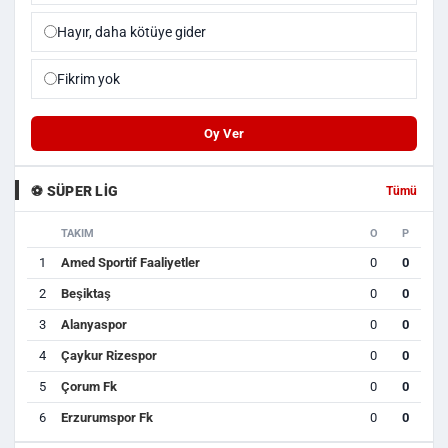
Hayır, daha kötüye gider
Fikrim yok
Oy Ver
⚽ SÜPER LIG
Tümü
TAKIM
O
P
1
Amed Sportif Faaliyetler
0
0
2
Beşiktaş
0
0
3
Alanyaspor
0
0
4
Çaykur Rizespor
0
0
5
Çorum Fk
0
0
6
Erzurumspor Fk
0
0