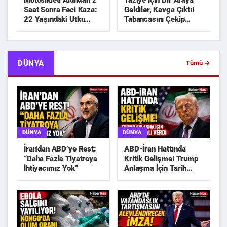
Motosikleti Aldıktan 2
Taziye İçin Bir Araya
Saat Sonra Feci Kaza:
Geldiler, Kavga Çıktı!
22 Yaşındaki Utku
Tabancasını Çekip
Hayatını Kaybetti
Kovaladı
DÜNYA
Tümü →
DÜNYA
DÜNYA
İran’dan ABD’ye Rest:
ABD-İran Hattında
“Daha Fazla Tiyatroya
Kritik Gelişme! Trump
İhtiyacımız Yok”
Anlaşma İçin Tarih
Sinyali Verdi