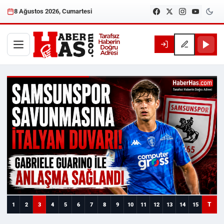
8 Ağustos 2026, Cumartesi
Haberhas — Samsun Son Dakika
T
1
2
3
4
5
6
7
8
9
10
11
12
13
14
15