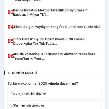
Geride Bıraktığı Mektup Tefecilik Soruşturmasını
03
Başlattı: 1 Milyar TL’l...
04
Ebola Salgını Yayılıyor! Kongo’da Ölüm Oranı Yüzde 45,3
“Park Parası” Oyunu Operasyonla Bitti! Korsan
05
Otoparkçılar Tek Tek Topla...
ABD’de Vatandaşlık Tartışmasını Alevlendirecek İmza!
06
Trump’tan İki Yeni ...
📊 GÜNÜN ANKETI
Türkiye ekonomisi 2025 yılında düzelir mi?
Evet, kesinlikle düzelir
Kısmen iyileşme olur