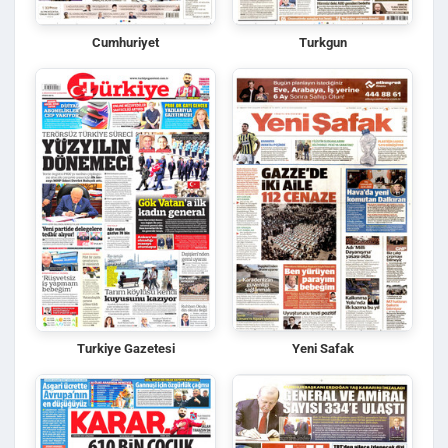
Cumhuriyet
Turkgun
Turkiye Gazetesi
Yeni Safak