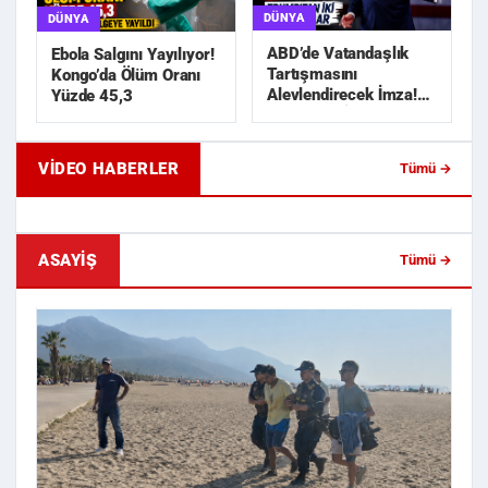
DÜNYA
DÜNYA
ABD’de Vatandaşlık
Ebola Salgını Yayılıyor!
Tartışmasını
Kongo’da Ölüm Oranı
Alevlendirecek İmza!
Yüzde 45,3
Trump’tan İki Yeni
Karar
VIDEO HABERLER
Tümü →
Geride Bıraktığı Mektup Tefecilik
Samsun'da Lise İnşaat
Soruşturmasını Başlatt...
Liralık Kablo Hırsızlı...
ASAYIŞ
Tümü →