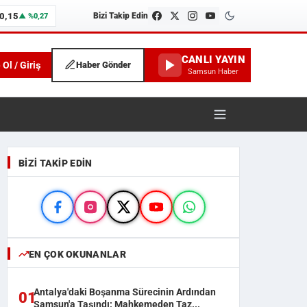
0,15
Bizi Takip Edin
▲ %0,27
CANLI YAYIN
 Ol / Giriş
Haber Gönder
Samsun Haber
unspor ve İlçe Haberleri
BIZI TAKIP EDIN
EN ÇOK OKUNANLAR
Antalya'daki Boşanma Sürecinin Ardından
01
Samsun'a Taşındı: Mahkemeden Taz...