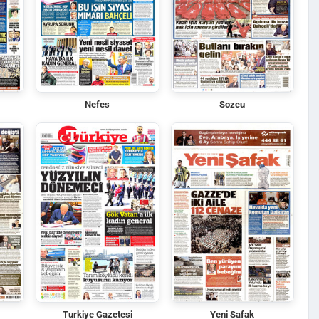
Nefes
Sozcu
Turkiye Gazetesi
Yeni Safak