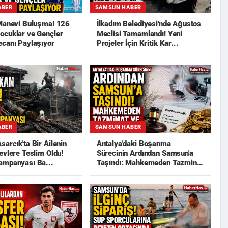
ABER
SAMSUN HABER
 Manevi Buluşma! 126
İlkadım Belediyesi'nde Ağustos
ocuklar ve Gençler
Meclisi Tamamlandı! Yeni
ecanı Paylaşıyor
Projeler İçin Kritik Kar...
ABER
SAMSUN HABER
arcık'ta Bir Ailenin
Antalya'daki Boşanma
evlere Teslim Oldu!
Sürecinin Ardından Samsun'a
ampanyası Ba...
Taşındı: Mahkemeden Tazminat
ve...