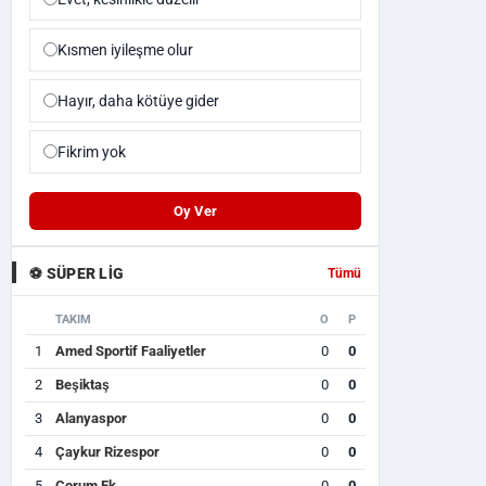
Kısmen iyileşme olur
Hayır, daha kötüye gider
Fikrim yok
Oy Ver
⚽ SÜPER LIG
Tümü
TAKIM
O
P
1
Amed Sportif Faaliyetler
0
0
2
Beşiktaş
0
0
3
Alanyaspor
0
0
4
Çaykur Rizespor
0
0
5
Çorum Fk
0
0