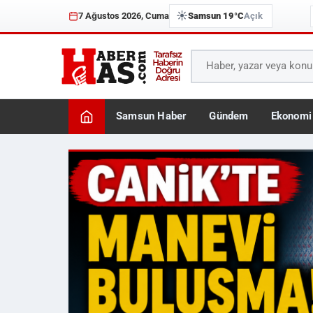
☀️
7 Ağustos 2026, Cuma
Samsun 19°C
Açık
Samsun Haber
Gündem
Ekonomi
Haberhas — Samsun Son 