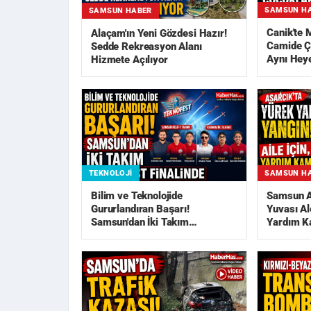
SAMSUN H
SAMSUN HABER
Canik'te
Alaçam'ın Yeni Gözdesi Hazır!
Camide Ç
Sedde Rekreasyon Alanı
Aynı Hey
Hizmete Açılıyor
TEKNOLOJI
SAMSUN H
Bilim ve Teknolojide
Samsun As
Gururlandıran Başarı!
Yuvası Al
Samsun'dan İki Takım
Yardım K
TEKNOFEST Finali...