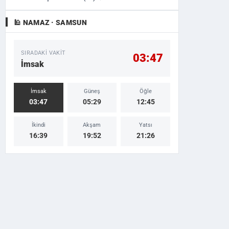
🕌 NAMAZ · SAMSUN
SIRADAKI VAKIT
03:47
İmsak
İmsak
Güneş
Öğle
03:47
05:29
12:45
İkindi
Akşam
Yatsı
16:39
19:52
21:26