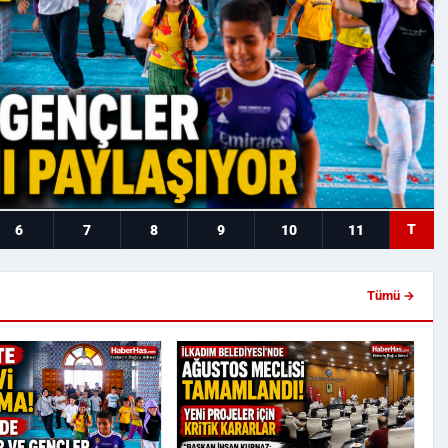
T
6
7
8
9
10
11
Tümü →