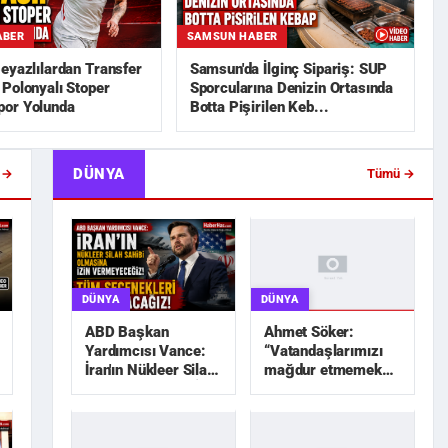
ABER
SAMSUN HABER
eyazlılardan Transfer
Samsun'da İlginç Sipariş: SUP
Polonyalı Stoper
Sporcularına Denizin Ortasında
or Yolunda
Botta Pişirilen Keb...
DÜNYA
 →
Tümü →
DÜNYA
DÜNYA
Ahmet Söker:
ABD Başkan
“Vatandaşlarımızı
Yardımcısı Vance:
mağdur etmemek
İran'ın Nükleer Silah
için elimizden geleni
Sahibi Olmasına İzin
yapacağız”
Vermeyec...