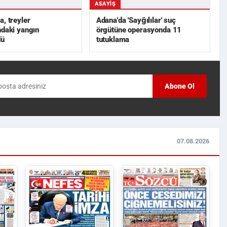
ASAYIŞ
a, treyler
Adana'da 'Sayğılılar' suç
ndaki yangın
örgütüne operasyonda 11
dü
tutuklama
Abone Ol
07.08.2026