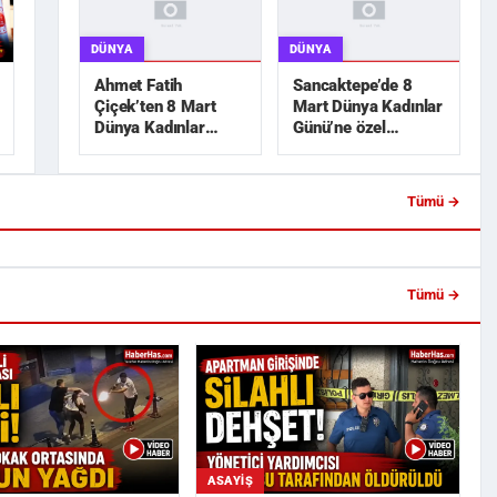
DÜNYA
DÜNYA
Ahmet Fatih
Sancaktepe’de 8
Çiçek’ten 8 Mart
Mart Dünya Kadınlar
Dünya Kadınlar
Günü’ne özel
Günü mesajı
etkinlikler
Tümü →
Girişinde Silahlı Dehşet!
Akın Gürlek: "Şehit Ailelerinin
Yardımcısı K...
Hassasiyetini Zedeleyece...
Tümü →
ASAYIŞ