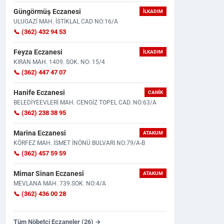
Güngörmüş Eczanesi
İLKADIM
ULUGAZİ MAH. İSTİKLAL CAD NO:16/A
📞 (362) 432 94 53
Feyza Eczanesi
İLKADIM
KIRAN MAH. 1409. SOK. NO: 15/4
📞 (362) 447 47 07
Antalya'daki Boşanma Sürecinin
Samsun'da Trafik Kazası!
Hanife Eczanesi
CANIK
Ardından Samsun'a Taşındı...
Çarpışmanın Etkisiyle Otomo
BELEDİYEEVLERİ MAH. CENGİZ TOPEL CAD. NO:63/A
📞 (362) 238 38 95
Marina Eczanesi
ATAKUM
KÖRFEZ MAH. İSMET İNÖNÜ BULVARI NO:79/A-B
📞 (362) 457 59 59
Mimar Sinan Eczanesi
ATAKUM
MEVLANA MAH. 739.SOK. NO:4/A
📞 (362) 436 00 28
Tüm Nöbetçi Eczaneler (26) →