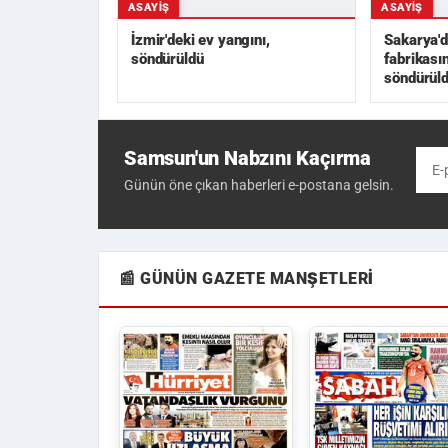
ASAYIŞ
ASAYIŞ
İzmir'deki ev yangını,
Sakarya'd
söndürüldü
fabrikası
söndürül
Samsun'un Nabzını Kaçırma
Günün öne çıkan haberleri e-postana gelsin.
📰 GÜNÜN GAZETE MANŞETLERI