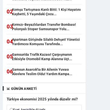
Komşu Tartışması Kanlı Bitti: 1 Kişi Hayatını
02
Kaybetti, 5 Yaşındaki Çocu...
Kırmızı-Beyazlılardan Transfer Bombası!
03
Polonyalı Stoper Samsunspor Yolu...
Apartman Girişinde Silahlı Dehşet! Yönetici
04
Yardımcısı Komşusu Tarafında...
Samsun'da Trafik Kazası! Çarpışmanın
05
Etkisiyle Otomobil Kamp Alanına Uçt...
Samsun Asarcık'ta Bir Ailenin Yuvası
06
Alevlere Teslim Oldu! Yardım Kampa...
📊 GÜNÜN ANKETI
Türkiye ekonomisi 2025 yılında düzelir mi?
Evet, kesinlikle düzelir