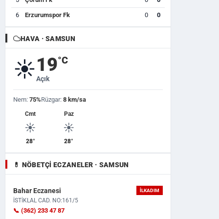
6
Erzurumspor Fk
0
0
HAVA · SAMSUN
19
°C
☀️
Açık
Nem:
75%
Rüzgar:
8 km/sa
Cmt
Paz
☀️
☀️
28°
28°
💊 NÖBETÇI ECZANELER · SAMSUN
Bahar Eczanesi
İLKADIM
İSTİKLAL CAD. NO:161/5
📞 (362) 233 47 87