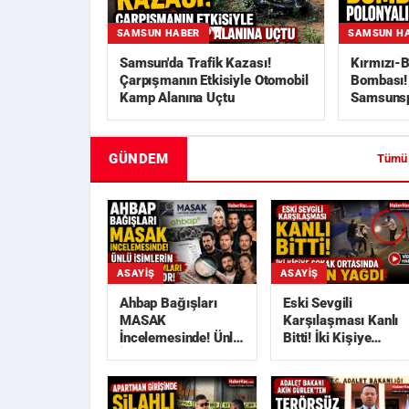
SAMSUN HABER
SAMSUN H
Samsun'da Trafik Kazası!
Kırmızı-B
Çarpışmanın Etkisiyle Otomobil
Bombası! 
Kamp Alanına Uçtu
Samsunsp
GÜNDEM
Tümü
ASAYIŞ
ASAYIŞ
Ahbap Bağışları
Eski Sevgili
MASAK
Karşılaşması Kanlı
İncelemesinde! Ünlü
Bitti! İki Kişiye
İsimlerin Deprem
Sokak Ortasında
Yardımları
Kurşun Yağdı
Araştırılı...