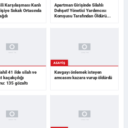
ili Karşılaşması Kanlı
Apartman Girişinde Silahlı
 Kişiye Sokak Ortasında
Dehşet! Yönetici Yardımcısı
ağdı
Komşusu Tarafından Öldürü...
ASAYIŞ
hil 41 ilde silah ve
Kavgayı önlemek isteyen
 kaçakçılığı
amcasını kazara vurup öldürdü
u: 135 gözaltı