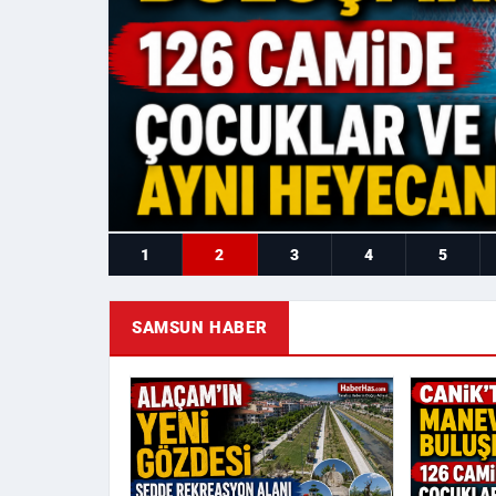
1
2
3
4
5
SAMSUN HABER