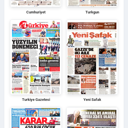
Cumhuriyet
Turkgun
Turkiye Gazetesi
Yeni Safak