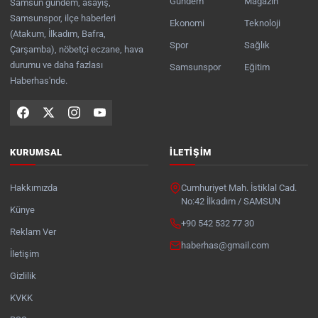
Gündem
Magazin
Samsun gündem, asayiş,
Samsunspor, ilçe haberleri
Ekonomi
Teknoloji
(Atakum, İlkadım, Bafra,
Spor
Sağlık
Çarşamba), nöbetçi eczane, hava
durumu ve daha fazlası
Samsunspor
Eğitim
Haberhas'nde.
KURUMSAL
İLETIŞIM
Hakkımızda
Cumhuriyet Mah. İstiklal Cad.
No:42 İlkadım / SAMSUN
Künye
+90 542 532 77 30
Reklam Ver
haberhas@gmail.com
İletişim
Gizlilik
KVKK