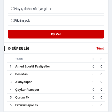
Hayır, daha kötüye gider
Fikrim yok
Oy Ver
⚽ SÜPER LIG
Tümü
TAKIM
O
P
1
Amed Sportif Faaliyetler
0
0
2
Beşiktaş
0
0
3
Alanyaspor
0
0
4
Çaykur Rizespor
0
0
5
Çorum Fk
0
0
6
Erzurumspor Fk
0
0