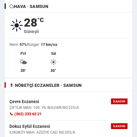
HAVA · SAMSUN
28
°C
☀️
Güneşli
Nem:
57%
Rüzgar:
17 km/sa
Pzt
Sal
🌤️
☀️
30°
30°
💊 NÖBETÇI ECZANELER · SAMSUN
Çevre Eczanesi
İLKADIM
ÇİFTLİK MAH. 100. YIL BULVARI NO:225/A
📞 (362) 233 63 21
Dokuz Eylül Eczanesi
İLKADIM
İLYASKÖY MAH. AZİZİYE CAD. NO.205/A