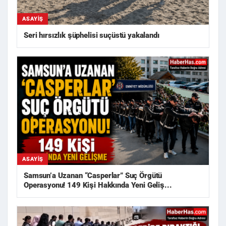
ASAYIŞ
Seri hırsızlık şüphelisi suçüstü yakalandı
ASAYIŞ
Samsun’a Uzanan “Casperlar” Suç Örgütü
Operasyonu! 149 Kişi Hakkında Yeni Geliş...