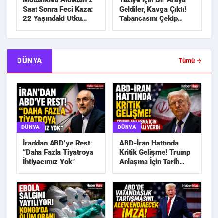
Motosikleti Aldıktan 2
Taziye İçin Bir Araya
Saat Sonra Feci Kaza:
Geldiler, Kavga Çıktı!
22 Yaşındaki Utku
Tabancasını Çekip
Hayatını Kaybetti
Kovaladı
DÜNYA
Tümü →
DÜNYA
DÜNYA
İran’dan ABD’ye Rest:
ABD-İran Hattında
“Daha Fazla Tiyatroya
Kritik Gelişme! Trump
İhtiyacımız Yok”
Anlaşma İçin Tarih
Sinyali Verdi