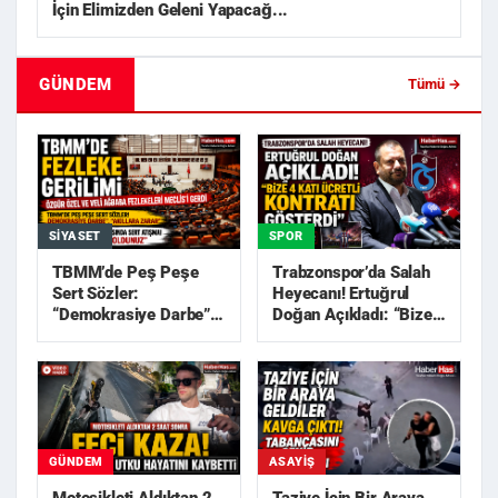
İçin Elimizden Geleni Yapacağ...
GÜNDEM
Tümü →
SIYASET
SPOR
TBMM’de Peş Peşe
Trabzonspor’da Salah
Sert Sözler:
Heyecanı! Ertuğrul
“Demokrasiye Darbe”,
Doğan Açıkladı: “Bize
“Akıllara Zarar”
4 Katı Ücretli Kon...
GÜNDEM
ASAYIŞ