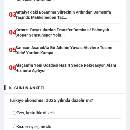
Antalya'daki Boşanma Sürecinin Ardından Samsun'a
03
Taşındı: Mahkemeden Taz...
Kırmızı-Beyazlılardan Transfer Bombası! Polonyalı
04
Stoper Samsunspor Yolu...
Samsun Asarcık'ta Bir Ailenin Yuvası Alevlere Teslim
05
Oldu! Yardım Kampa...
Alaçam'ın Yeni Gözdesi Hazır! Sedde Rekreasyon Alanı
06
Hizmete Açılıyor
📊 GÜNÜN ANKETI
Türkiye ekonomisi 2025 yılında düzelir mi?
Evet, kesinlikle düzelir
Kısmen iyileşme olur