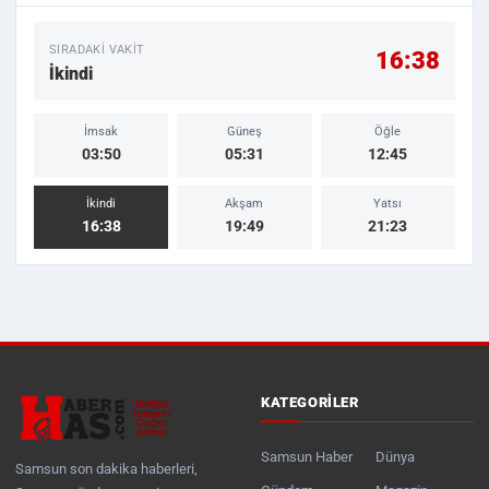
SIRADAKI VAKIT
16:38
İkindi
İmsak
Güneş
Öğle
03:50
05:31
12:45
İkindi
Akşam
Yatsı
16:38
19:49
21:23
KATEGORILER
Samsun Haber
Dünya
Samsun son dakika haberleri,