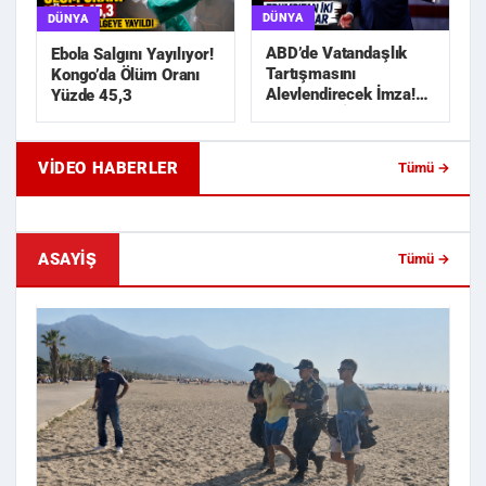
DÜNYA
DÜNYA
ABD’de Vatandaşlık
Ebola Salgını Yayılıyor!
Tartışmasını
Kongo’da Ölüm Oranı
Alevlendirecek İmza!
Yüzde 45,3
Trump’tan İki Yeni
Karar
VIDEO HABERLER
Tümü →
Geride Bıraktığı Mektup Tefecilik
Samsun'da Lise İnşaat
Soruşturmasını Başlatt...
Liralık Kablo Hırsızlı...
ASAYIŞ
Tümü →