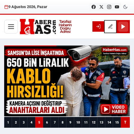
9 Ağustos 2026, Pazar
Haberhas — Samsun Son Dakika
T
1
2
3
4
5
6
7
8
9
10
11
12
13
14
15