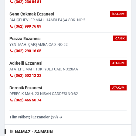
📞 (362) 236 84 81
Sena Çakmak Eczanesi
İLKADIM
BAHÇELİEVLER MAH. HAMDİ PAŞA SOK. NO:2
📞 (362) 999 76 89
Piazza Eczanesi
CANIK
YENİ MAH. ÇARŞAMBA CAD. NO:52
📞 (362) 290 16 05
Adıbelli Eczanesi
ATAKUM
ATATEPE MAH. TOKİ YOLU CAD. NO:28AA
📞 (362) 502 12 22
Derecik Eczanesi
ATAKUM
DERECİK MAH. 23 NISAN CADDESI NO:82
📞 (362) 465 50 74
Tüm Nöbetçi Eczaneler (29) →
🕌 NAMAZ · SAMSUN