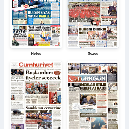
Nefes
Sozcu