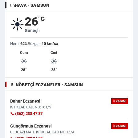
HAVA · SAMSUN
26
°C
☀️
Güneşli
Nem:
62%
Rüzgar:
10 km/sa
Cum
Cmt
☀️
☀️
28°
28°
💊 NÖBETÇI ECZANELER · SAMSUN
Bahar Eczanesi
İLKADIM
İSTİKLAL CAD. NO:161/5
📞 (362) 233 47 87
Güngörmüş Eczanesi
İLKADIM
ULUGAZİ MAH. İSTİKLAL CAD NO:16/A