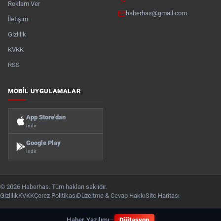
Reklam Ver
haberhas@gmail.com
İletişim
Gizlilik
KVKK
RSS
MOBIL UYGULAMALAR
App Store'dan
İndir
Google Play
İndir
© 2026 Haberhas. Tüm hakları saklıdır.
Gizlilik
KVKK
Çerez Politikası
Düzeltme & Cevap Hakkı
Site Haritası
Haber Yazılımı
—
Dijitasyon