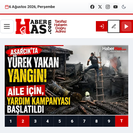
6 Ağustos 2026, Perşembe
Haberhas — Samsun Son Dakika
T
1
2
3
4
5
6
7
8
9