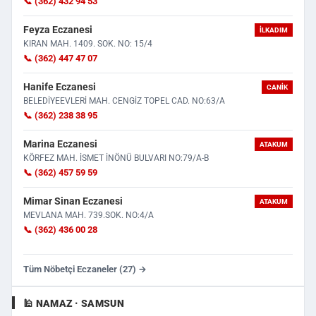
📞 (362) 432 94 53
Feyza Eczanesi
İLKADIM
KIRAN MAH. 1409. SOK. NO: 15/4
📞 (362) 447 47 07
Hanife Eczanesi
CANIK
BELEDİYEEVLERİ MAH. CENGİZ TOPEL CAD. NO:63/A
📞 (362) 238 38 95
Marina Eczanesi
ATAKUM
KÖRFEZ MAH. İSMET İNÖNÜ BULVARI NO:79/A-B
📞 (362) 457 59 59
Mimar Sinan Eczanesi
ATAKUM
MEVLANA MAH. 739.SOK. NO:4/A
📞 (362) 436 00 28
Tüm Nöbetçi Eczaneler (27) →
🕌 NAMAZ · SAMSUN