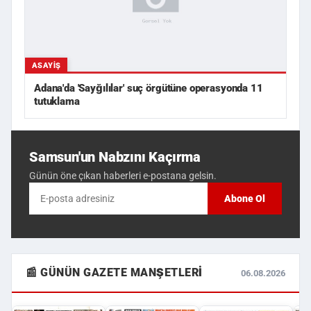
ASAYIŞ
Adana'da 'Sayğılılar' suç örgütüne operasyonda 11
tutuklama
Samsun'un Nabzını Kaçırma
Günün öne çıkan haberleri e-postana gelsin.
Abone Ol
📰 GÜNÜN GAZETE MANŞETLERI
06.08.2026