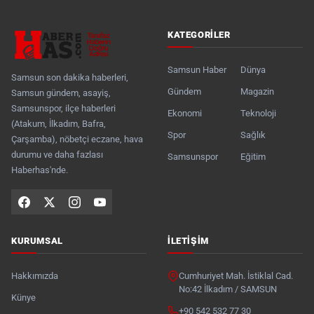
KATEGORILER
Samsun Haber
Dünya
Samsun son dakika haberleri,
Gündem
Magazin
Samsun gündem, asayiş,
Samsunspor, ilçe haberleri
Ekonomi
Teknoloji
(Atakum, İlkadım, Bafra,
Spor
Sağlık
Çarşamba), nöbetçi eczane, hava
durumu ve daha fazlası
Samsunspor
Eğitim
Haberhas'nde.
KURUMSAL
İLETIŞIM
Hakkımızda
Cumhuriyet Mah. İstiklal Cad.
No:42 İlkadım / SAMSUN
Künye
+90 542 532 77 30