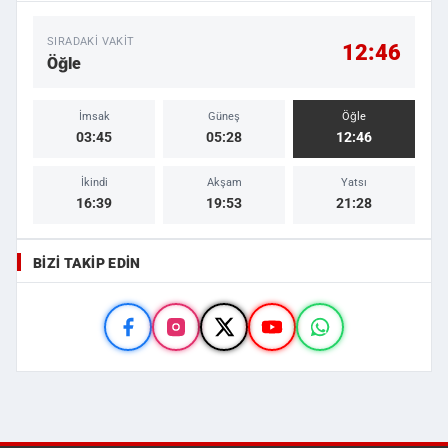
SIRADAKI VAKIT
12:46
Öğle
İmsak
Güneş
Öğle
03:45
05:28
12:46
İkindi
Akşam
Yatsı
16:39
19:53
21:28
BIZI TAKIP EDIN