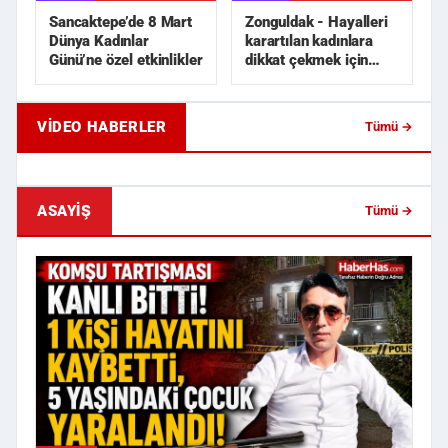
Sancaktepe’de 8 Mart
Zonguldak - Hayalleri
Dünya Kadınlar
karartılan kadınlara
Günü’ne özel etkinlikler
dikkat çekmek için
siyah gelinlik dik...
VIDEO HABERLER
Tümü →
Samsun'da Trafik Kazası!
Samsun'da İlginç Sipar
Çarpışmanın Etkisiyle Otomobil ...
Sporcularına Denizin O
ASAYIŞ
Tümü →