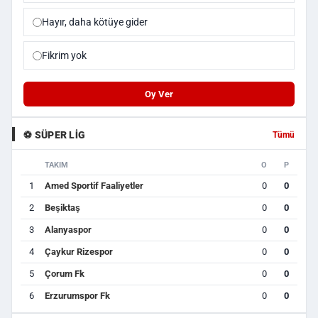
Hayır, daha kötüye gider
Fikrim yok
Oy Ver
⚽ SÜPER LIG
Tümü
TAKIM
O
P
1
Amed Sportif Faaliyetler
0
0
2
Beşiktaş
0
0
3
Alanyaspor
0
0
4
Çaykur Rizespor
0
0
5
Çorum Fk
0
0
6
Erzurumspor Fk
0
0