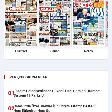
Hurriyet
Sabah
Nefes
EN ÇOK OKUNANLAR
İlkadım Belediyesi'nden Güvenli Park Hamlesi: Kamera
01
Sistemi 19 Parka Ul...
Samsun'da Özel Bireyler İçin Ücretsiz Kamp Desteği:
02
Hem Eğleniyor Hem Ge...