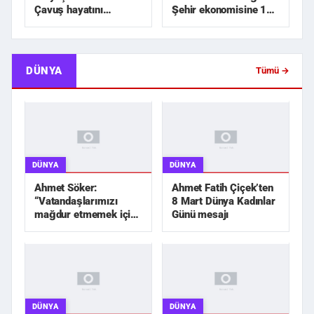
Çavuş hayatını
Şehir ekonomisine 1
kaybetti
milyar TL üzerinde...
DÜNYA
Tümü →
DÜNYA
DÜNYA
Ahmet Söker:
Ahmet Fatih Çiçek’ten
“Vatandaşlarımızı
8 Mart Dünya Kadınlar
mağdur etmemek için
Günü mesajı
elimizden geleni
yapacağız”
DÜNYA
DÜNYA