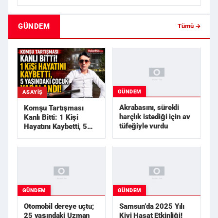
GÜNDEM
Tümü →
GÜNDEM
ASAYIŞ
Akrabasını, sürekli
Komşu Tartışması
harçlık istediği için av
Kanlı Bitti: 1 Kişi
tüfeğiyle vurdu
Hayatını Kaybetti, 5
Yaşındaki Çocuk
Yarala...
GÜNDEM
GÜNDEM
Otomobil dereye uçtu;
Samsun’da 2025 Yılı
25 yaşındaki Uzman
Kivi Hasat Etkinliği!