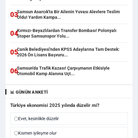
Samsun Asarcık'ta Bir Ailenin Yuvası Alevlere Teslim
03
Oldu! Yardım Kampa...
Kırmızı-Beyazlılardan Transfer Bombası! Polonyalı
04
Stoper Samsunspor Yolu...
Canik Belediyesi'nden KPSS Adaylarına Tam Destek:
05
2026 Ön Lisans Başvuru...
Samsun'da Trafik Kazası! Çarpışmanın Etkisiyle
06
Otomobil Kamp Alanına Uçt...
📊 GÜNÜN ANKETI
Türkiye ekonomisi 2025 yılında düzelir mi?
Evet, kesinlikle düzelir
Kısmen iyileşme olur