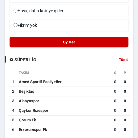
Hayır, daha kötüye gider
Fikrim yok
Oy Ver
⚽ SÜPER LIG
Tümü
TAKIM
O
P
1
Amed Sportif Faaliyetler
0
0
2
Beşiktaş
0
0
3
Alanyaspor
0
0
4
Çaykur Rizespor
0
0
5
Çorum Fk
0
0
6
Erzurumspor Fk
0
0