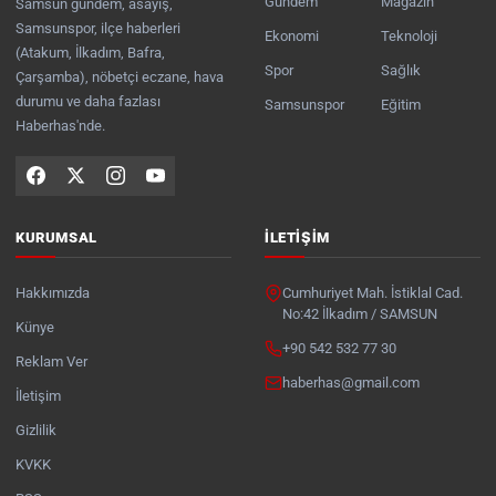
Gündem
Magazin
Samsun gündem, asayiş,
Samsunspor, ilçe haberleri
Ekonomi
Teknoloji
(Atakum, İlkadım, Bafra,
Spor
Sağlık
Çarşamba), nöbetçi eczane, hava
durumu ve daha fazlası
Samsunspor
Eğitim
Haberhas'nde.
KURUMSAL
İLETIŞIM
Hakkımızda
Cumhuriyet Mah. İstiklal Cad.
No:42 İlkadım / SAMSUN
Künye
+90 542 532 77 30
Reklam Ver
haberhas@gmail.com
İletişim
Gizlilik
KVKK