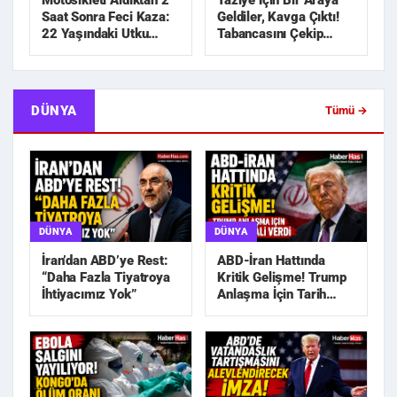
Motosikleti Aldıktan 2
Taziye İçin Bir Araya
Saat Sonra Feci Kaza:
Geldiler, Kavga Çıktı!
22 Yaşındaki Utku
Tabancasını Çekip
Hayatını Kaybetti
Kovaladı
DÜNYA
Tümü →
DÜNYA
DÜNYA
İran’dan ABD’ye Rest:
ABD-İran Hattında
“Daha Fazla Tiyatroya
Kritik Gelişme! Trump
İhtiyacımız Yok”
Anlaşma İçin Tarih
Sinyali Verdi