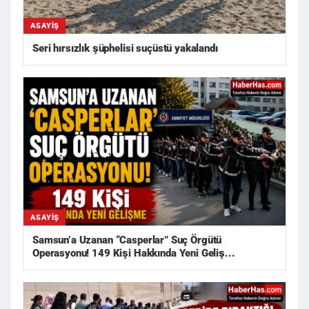
ASAYIŞ
Seri hırsızlık şüphelisi suçüstü yakalandı
ASAYIŞ
Samsun’a Uzanan “Casperlar” Suç Örgütü
Operasyonu! 149 Kişi Hakkında Yeni Geliş...