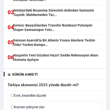
Antalya'daki Boşanma Sürecinin Ardından Samsun'a
03
Taşındı: Mahkemeden Taz...
Kırmızı-Beyazlılardan Transfer Bombası! Polonyalı
04
Stoper Samsunspor Yolu...
Samsun Asarcık'ta Bir Ailenin Yuvası Alevlere Teslim
05
Oldu! Yardım Kampa...
Alaçam'ın Yeni Gözdesi Hazır! Sedde Rekreasyon Alanı
06
Hizmete Açılıyor
📊 GÜNÜN ANKETI
Türkiye ekonomisi 2025 yılında düzelir mi?
Evet, kesinlikle düzelir
Kısmen iyileşme olur