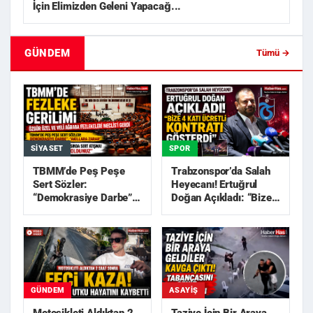
İçin Elimizden Geleni Yapacağ...
GÜNDEM
Tümü →
SIYASET
SPOR
TBMM’de Peş Peşe
Trabzonspor’da Salah
Sert Sözler:
Heyecanı! Ertuğrul
“Demokrasiye Darbe”,
Doğan Açıkladı: “Bize
“Akıllara Zarar”
4 Katı Ücretli Kon...
GÜNDEM
ASAYIŞ