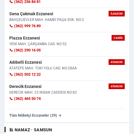
📞 (362) 236 84 81
Sena Çakmak Eczanesi
İLKADIM
BAHÇELİEVLER MAH. HAMDİ PAŞA SOK. NO:2
📞 (362) 999 76 89
Piazza Eczanesi
CANIK
YENİ MAH. ÇARŞAMBA CAD. NO:52
📞 (362) 290 16 05
Adıbelli Eczanesi
ATAKUM
ATATEPE MAH. TOKİ YOLU CAD. NO:28AA
📞 (362) 502 12 22
Derecik Eczanesi
ATAKUM
DERECİK MAH. 23 NISAN CADDESI NO:82
📞 (362) 465 50 74
Tüm Nöbetçi Eczaneler (29) →
🕌 NAMAZ · SAMSUN