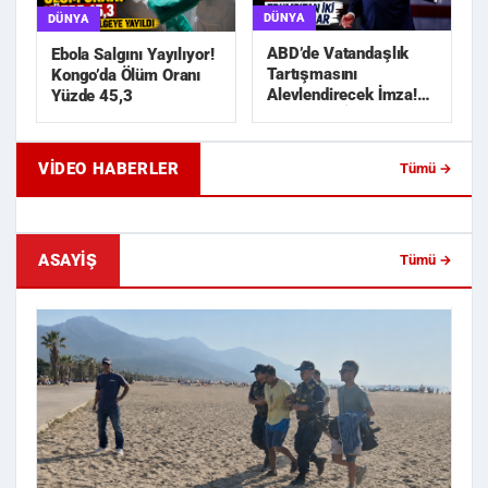
DÜNYA
DÜNYA
ABD’de Vatandaşlık
Ebola Salgını Yayılıyor!
Tartışmasını
Kongo’da Ölüm Oranı
Alevlendirecek İmza!
Yüzde 45,3
Trump’tan İki Yeni
Karar
VIDEO HABERLER
Tümü →
Geride Bıraktığı Mektup Tefecilik
Samsun'da Lise İnşaat
Soruşturmasını Başlatt...
Liralık Kablo Hırsızlı...
ASAYIŞ
Tümü →