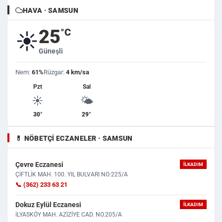
HAVA · SAMSUN
25
°C
☀️
Güneşli
Nem:
61%
Rüzgar:
4 km/sa
Pzt
Sal
☀️
🌤️
30°
29°
💊 NÖBETÇI ECZANELER · SAMSUN
Çevre Eczanesi
İLKADIM
ÇİFTLİK MAH. 100. YIL BULVARI NO:225/A
📞 (362) 233 63 21
Dokuz Eylül Eczanesi
İLKADIM
İLYASKÖY MAH. AZİZİYE CAD. NO.205/A