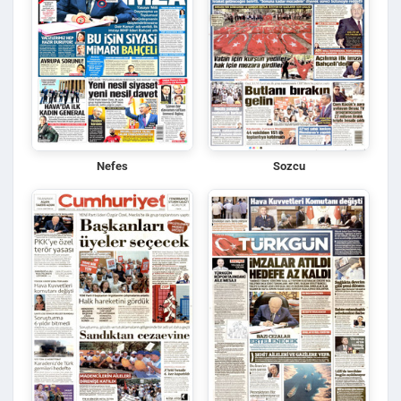
Nefes
Sozcu