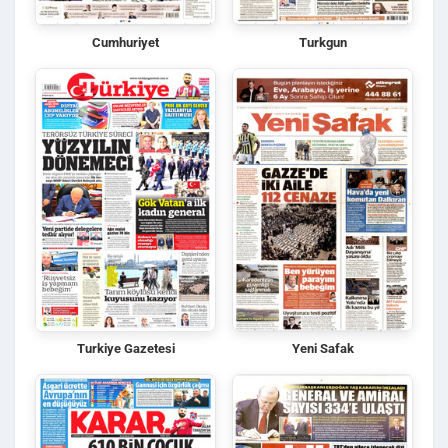
Cumhuriyet
Turkgun
Turkiye Gazetesi
Yeni Safak