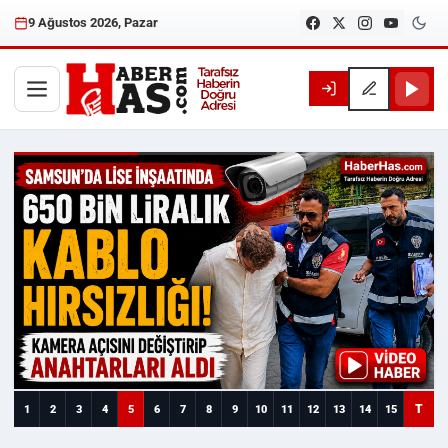
9 Ağustos 2026, Pazar
Haberhas — Samsun Son Dakika
T
1
2
3
4
5
6
7
8
9
10
11
12
13
14
15