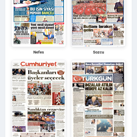
Nefes
Sozcu