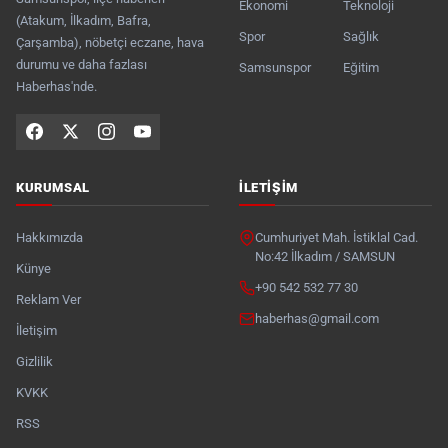
Ekonomi
Teknoloji
(Atakum, İlkadım, Bafra,
Spor
Sağlık
Çarşamba), nöbetçi eczane, hava
durumu ve daha fazlası
Samsunspor
Eğitim
Haberhas'nde.
KURUMSAL
İLETIŞIM
Hakkımızda
Cumhuriyet Mah. İstiklal Cad.
No:42 İlkadım / SAMSUN
Künye
+90 542 532 77 30
Reklam Ver
haberhas@gmail.com
İletişim
Gizlilik
KVKK
RSS