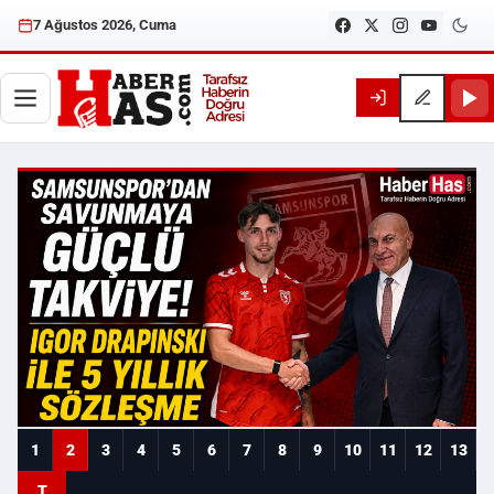
7 Ağustos 2026, Cuma
Haberhas — Samsun Son Dakika
1
2
3
4
5
6
7
8
9
10
11
12
13
T