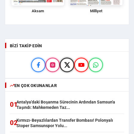
Aksam
Milliyet
BIZI TAKIP EDIN
EN ÇOK OKUNANLAR
Antalya'daki Boşanma Sürecinin Ardından Samsun'a
01
Taşındı: Mahkemeden Taz...
Kırmızı-Beyazlılardan Transfer Bombası! Polonyalı
02
Stoper Samsunspor Yolu...