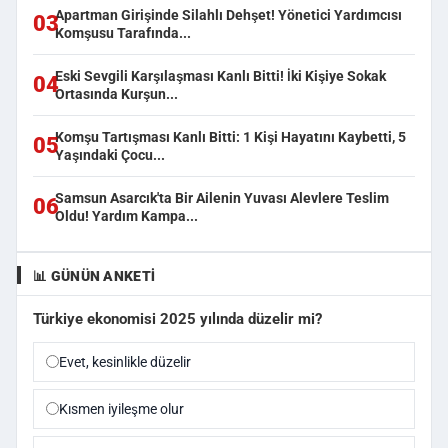
Apartman Girişinde Silahlı Dehşet! Yönetici Yardımcısı
03
Komşusu Tarafında...
Eski Sevgili Karşılaşması Kanlı Bitti! İki Kişiye Sokak
04
Ortasında Kurşun...
Komşu Tartışması Kanlı Bitti: 1 Kişi Hayatını Kaybetti, 5
05
Yaşındaki Çocu...
Samsun Asarcık'ta Bir Ailenin Yuvası Alevlere Teslim
06
Oldu! Yardım Kampa...
📊 GÜNÜN ANKETI
Türkiye ekonomisi 2025 yılında düzelir mi?
Evet, kesinlikle düzelir
Kısmen iyileşme olur