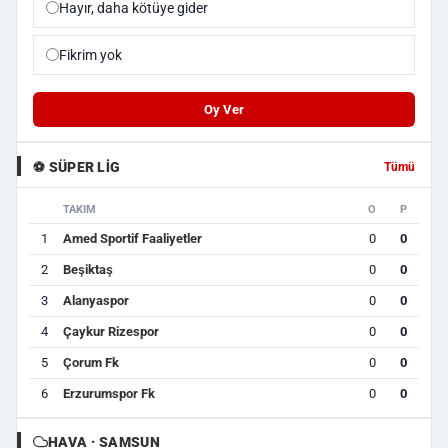
Hayır, daha kötüye gider
Fikrim yok
Oy Ver
⚽ SÜPER LIG
Tümü
TAKIM
O
P
1
Amed Sportif Faaliyetler
0
0
2
Beşiktaş
0
0
3
Alanyaspor
0
0
4
Çaykur Rizespor
0
0
5
Çorum Fk
0
0
6
Erzurumspor Fk
0
0
HAVA · SAMSUN