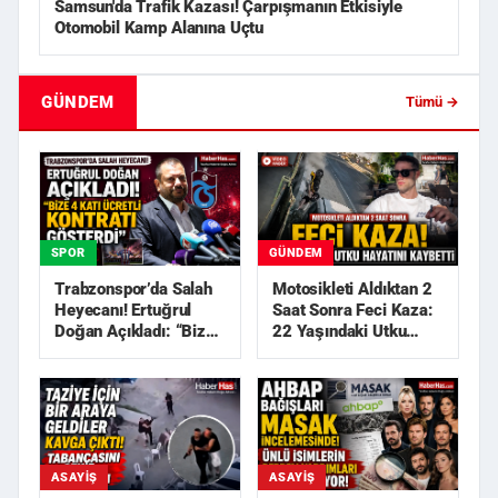
Samsun'da Trafik Kazası! Çarpışmanın Etkisiyle
Otomobil Kamp Alanına Uçtu
GÜNDEM
Tümü →
SPOR
GÜNDEM
Trabzonspor’da Salah
Motosikleti Aldıktan 2
Heyecanı! Ertuğrul
Saat Sonra Feci Kaza:
Doğan Açıkladı: “Bize
22 Yaşındaki Utku
4 Katı Ücretli Kon...
Hayatını Kaybetti
ASAYIŞ
ASAYIŞ