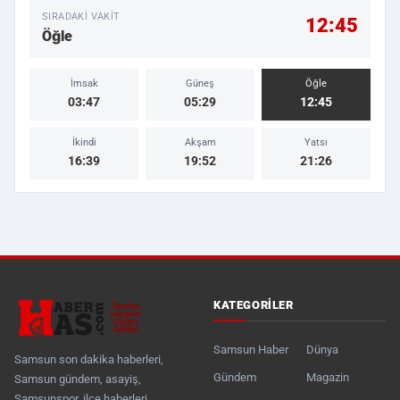
SIRADAKI VAKIT
12:45
Öğle
İmsak
Güneş
Öğle
03:47
05:29
12:45
İkindi
Akşam
Yatsı
16:39
19:52
21:26
KATEGORILER
Samsun Haber
Dünya
Samsun son dakika haberleri,
Gündem
Magazin
Samsun gündem, asayiş,
Samsunspor, ilçe haberleri