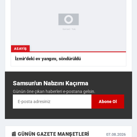
ASAYIŞ
İzmir'deki ev yangını, söndürüldü
Samsun'un Nabzını Kaçırma
Günün öne çıkan haberleri e-postana gelsin.
Abone Ol
📰 GÜNÜN GAZETE MANŞETLERI
07.08.2026