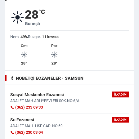
28
°C
☀️
Güneşli
Nem:
49%
Rüzgar:
11 km/sa
Cmt
Paz
☀️
☀️
28°
28°
💊 NÖBETÇI ECZANELER · SAMSUN
Sosyal Meskenler Eczanesi
İLKADIM
ADALET MAH.ADLİYEEVLERİ SOK.NO:6/A
📞 (362) 233 69 33
Su Eczanesi
İLKADIM
ADALET MAH. LİSE CAD. NO:69
📞 (362) 230 03 04