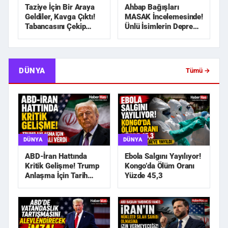
Taziye İçin Bir Araya
Ahbap Bağışları
Geldiler, Kavga Çıktı!
MASAK İncelemesinde!
Tabancasını Çekip
Ünlü İsimlerin Deprem
Kovaladı
Yardımları Araştırılı...
DÜNYA
Tümü →
DÜNYA
DÜNYA
ABD-İran Hattında
Ebola Salgını Yayılıyor!
Kritik Gelişme! Trump
Kongo’da Ölüm Oranı
Anlaşma İçin Tarih
Yüzde 45,3
Sinyali Verdi