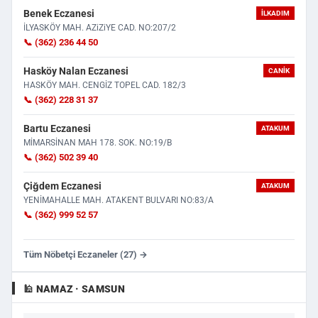
Benek Eczanesi
İLKADIM
İLYASKÖY MAH. AZiZiYE CAD. NO:207/2
📞 (362) 236 44 50
Hasköy Nalan Eczanesi
CANIK
HASKÖY MAH. CENGİZ TOPEL CAD. 182/3
📞 (362) 228 31 37
Bartu Eczanesi
ATAKUM
MİMARSİNAN MAH 178. SOK. NO:19/B
📞 (362) 502 39 40
Çiğdem Eczanesi
ATAKUM
YENİMAHALLE MAH. ATAKENT BULVARI NO:83/A
📞 (362) 999 52 57
Tüm Nöbetçi Eczaneler (27) →
🕌 NAMAZ · SAMSUN