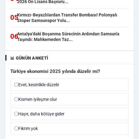
2026 Ön Lisans Başvuru...
Kırmızı-Beyazlılardan Transfer Bombası! Polonyalı
05
Stoper Samsunspor Yolu...
Antalya'daki Boşanma Sürecinin Ardından Samsun'a
06
Taşındı: Mahkemeden Taz...
📊 GÜNÜN ANKETI
Türkiye ekonomisi 2025 yılında düzelir mi?
Evet, kesinlikle düzelir
Kısmen iyileşme olur
Hayır, daha kötüye gider
Fikrim yok