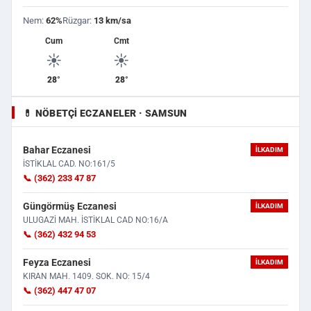
Nem:
62%
Rüzgar:
13 km/sa
Cum
Cmt
☀️
☀️
28°
28°
💊 NÖBETÇI ECZANELER · SAMSUN
Bahar Eczanesi
İLKADIM
İSTİKLAL CAD. NO:161/5
📞 (362) 233 47 87
Güngörmüş Eczanesi
İLKADIM
ULUGAZİ MAH. İSTİKLAL CAD NO:16/A
📞 (362) 432 94 53
Feyza Eczanesi
İLKADIM
KIRAN MAH. 1409. SOK. NO: 15/4
📞 (362) 447 47 07