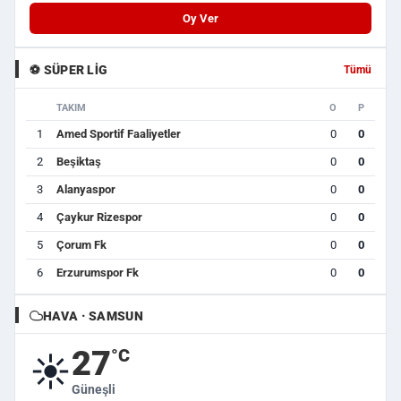
Oy Ver
⚽ SÜPER LIG
Tümü
TAKIM
O
P
1
Amed Sportif Faaliyetler
0
0
2
Beşiktaş
0
0
3
Alanyaspor
0
0
4
Çaykur Rizespor
0
0
5
Çorum Fk
0
0
6
Erzurumspor Fk
0
0
HAVA · SAMSUN
27
°C
☀️
Güneşli