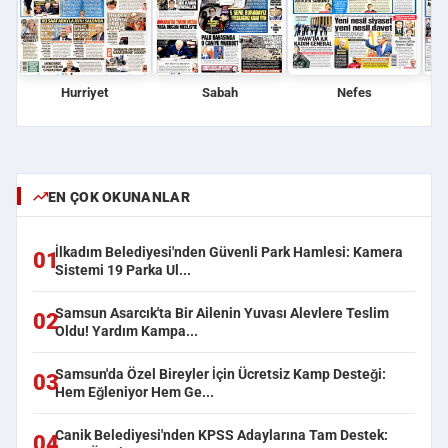
Hurriyet
Sabah
Nefes
EN ÇOK OKUNANLAR
İlkadım Belediyesi'nden Güvenli Park Hamlesi: Kamera
01
Sistemi 19 Parka Ul...
Samsun Asarcık'ta Bir Ailenin Yuvası Alevlere Teslim
02
Oldu! Yardım Kampa...
Samsun'da Özel Bireyler İçin Ücretsiz Kamp Desteği:
03
Hem Eğleniyor Hem Ge...
Canik Belediyesi'nden KPSS Adaylarına Tam Destek:
04