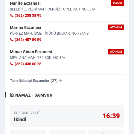
Hanife Eczanesi
CANIK
BELEDİYEEVLERİ MAH. CENGİZ TOPEL CAD. NO:63/A
📞 (362) 238 38 95
Marina Eczanesi
ATAKUM
KÖRFEZ MAH. İSMET İNÖNÜ BULVARI NO:79/A-B
📞 (362) 457 59 59
Mimar Sinan Eczanesi
ATAKUM
MEVLANA MAH. 739.SOK. NO:4/A
📞 (362) 436 00 28
Tüm Nöbetçi Eczaneler (27) →
🕌 NAMAZ · SAMSUN
SIRADAKI VAKIT
16:39
İkindi