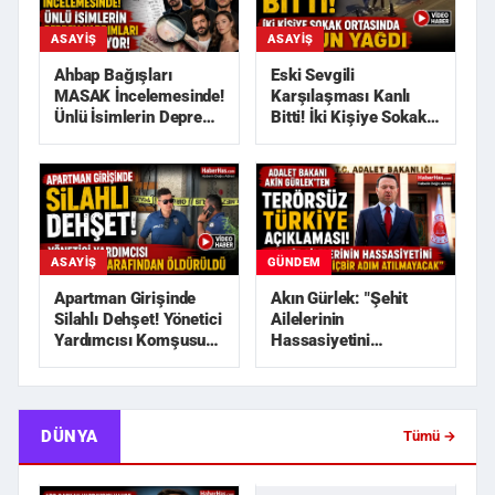
ASAYIŞ
ASAYIŞ
Ahbap Bağışları
Eski Sevgili
MASAK İncelemesinde!
Karşılaşması Kanlı
Ünlü İsimlerin Deprem
Bitti! İki Kişiye Sokak
Yardımları Araştırılı...
Ortasında Kurşun
Yağdı
GÜNDEM
ASAYIŞ
Akın Gürlek: "Şehit
Apartman Girişinde
Ailelerinin
Silahlı Dehşet! Yönetici
Hassasiyetini
Yardımcısı Komşusu
Zedeleyecek Hiçbir
Tarafından Öldürü...
Adım Atılmayaca...
DÜNYA
Tümü →