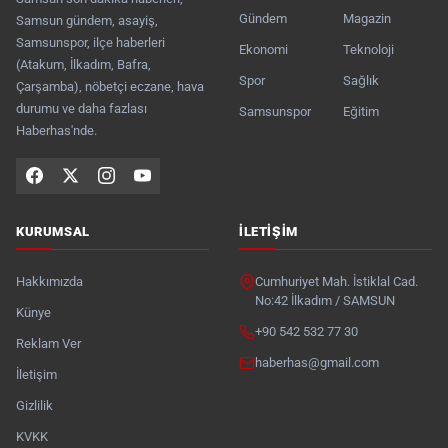
Gündem
Magazin
Samsun gündem, asayiş,
Samsunspor, ilçe haberleri
Ekonomi
Teknoloji
(Atakum, İlkadım, Bafra,
Spor
Sağlık
Çarşamba), nöbetçi eczane, hava
durumu ve daha fazlası
Samsunspor
Eğitim
Haberhas'nde.
KURUMSAL
İLETIŞIM
Hakkımızda
Cumhuriyet Mah. İstiklal Cad.
No:42 İlkadım / SAMSUN
Künye
+90 542 532 77 30
Reklam Ver
haberhas@gmail.com
İletişim
Gizlilik
KVKK