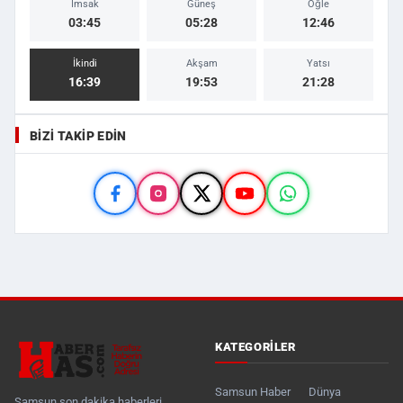
İmsak
Güneş
Öğle
03:45
05:28
12:46
İkindi
Akşam
Yatsı
16:39
19:53
21:28
BIZI TAKIP EDIN
KATEGORILER
Samsun Haber
Dünya
Samsun son dakika haberleri,