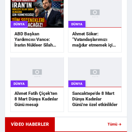
DÜNYA
DÜNYA
Ahmet Söker:
ABD Başkan
“Vatandaşlarımızı
Yardımcısı Vance:
mağdur etmemek için
İran'ın Nükleer Silah
elimizden geleni
Sahibi Olmasına İzin
yapacağız”
Vermeyec...
DÜNYA
DÜNYA
Ahmet Fatih Çiçek’ten
Sancaktepe’de 8 Mart
8 Mart Dünya Kadınlar
Dünya Kadınlar
Günü mesajı
Günü’ne özel etkinlikler
VIDEO HABERLER
Tümü →
Eski Sevgili Karşılaşması Kanlı Bitti!
Apartman Girişinde Si
İki Kişiye Sokak ...
Yönetici Yardımcısı K..