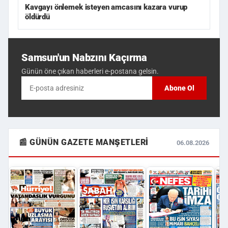
Kavgayı önlemek isteyen amcasını kazara vurup
öldürdü
Samsun'un Nabzını Kaçırma
Günün öne çıkan haberleri e-postana gelsin.
Abone Ol
📰 GÜNÜN GAZETE MANŞETLERI
06.08.2026