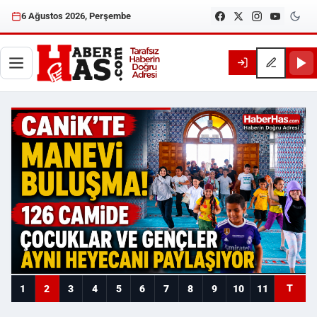
6 Ağustos 2026, Perşembe
Haberhas — Samsun Son Dakika
T
1
2
3
4
5
6
7
8
9
10
11