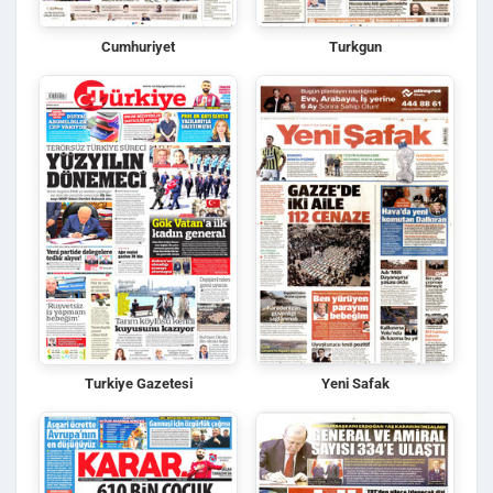
Cumhuriyet
Turkgun
Turkiye Gazetesi
Yeni Safak