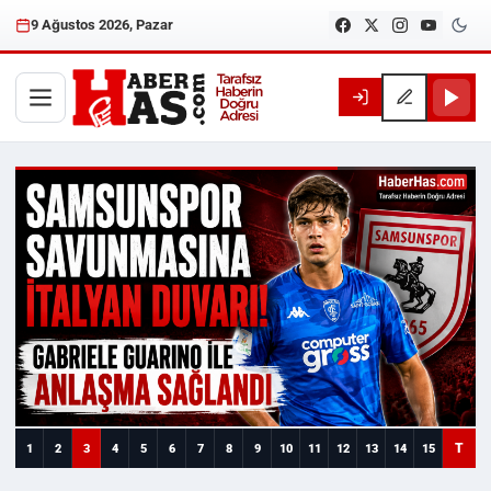
9 Ağustos 2026, Pazar
Haberhas — Samsun Son Dakika
T
1
2
3
4
5
6
7
8
9
10
11
12
13
14
15