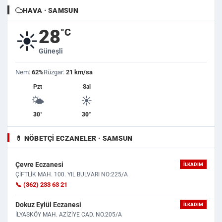
HAVA · SAMSUN
28
°C
☀️
Güneşli
Nem:
62%
Rüzgar:
21 km/sa
Pzt
Sal
🌤️
☀️
30°
30°
💊 NÖBETÇI ECZANELER · SAMSUN
Çevre Eczanesi
İLKADIM
ÇİFTLİK MAH. 100. YIL BULVARI NO:225/A
📞 (362) 233 63 21
Dokuz Eylül Eczanesi
İLKADIM
İLYASKÖY MAH. AZİZİYE CAD. NO.205/A