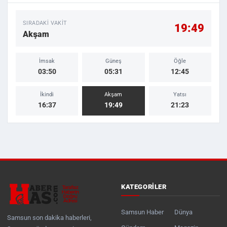
SIRADAKI VAKIT
19:49
Akşam
İmsak
Güneş
Öğle
03:50
05:31
12:45
İkindi
Akşam
Yatsı
16:37
19:49
21:23
KATEGORILER
Samsun Haber
Dünya
Samsun son dakika haberleri,