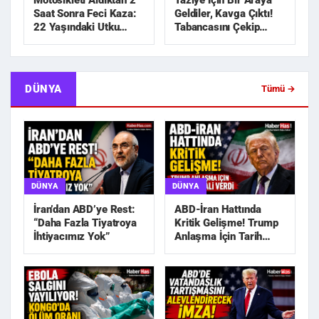
Motosikleti Aldıktan 2
Taziye İçin Bir Araya
Saat Sonra Feci Kaza:
Geldiler, Kavga Çıktı!
22 Yaşındaki Utku
Tabancasını Çekip
Hayatını Kaybetti
Kovaladı
DÜNYA
Tümü →
DÜNYA
DÜNYA
İran’dan ABD’ye Rest:
ABD-İran Hattında
“Daha Fazla Tiyatroya
Kritik Gelişme! Trump
İhtiyacımız Yok”
Anlaşma İçin Tarih
Sinyali Verdi