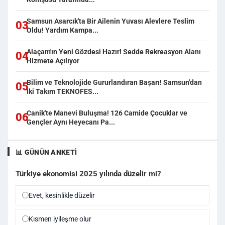
Samsun Asarcık'ta Bir Ailenin Yuvası Alevlere Teslim
03
Oldu! Yardım Kampa...
Alaçam'ın Yeni Gözdesi Hazır! Sedde Rekreasyon Alanı
04
Hizmete Açılıyor
Bilim ve Teknolojide Gururlandıran Başarı! Samsun'dan
05
İki Takım TEKNOFES...
Canik'te Manevi Buluşma! 126 Camide Çocuklar ve
06
Gençler Aynı Heyecanı Pa...
📊 GÜNÜN ANKETI
Türkiye ekonomisi 2025 yılında düzelir mi?
Evet, kesinlikle düzelir
Kısmen iyileşme olur