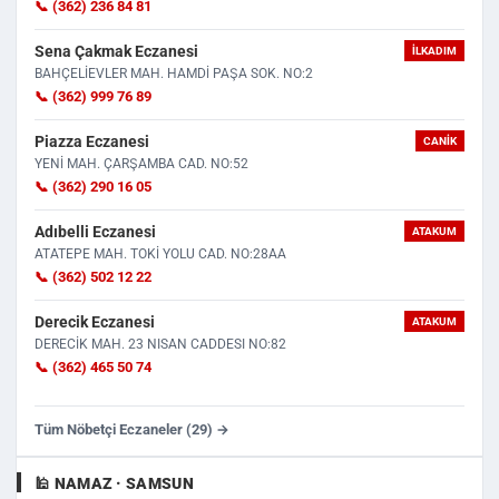
📞 (362) 236 84 81
Sena Çakmak Eczanesi
İLKADIM
BAHÇELİEVLER MAH. HAMDİ PAŞA SOK. NO:2
📞 (362) 999 76 89
Piazza Eczanesi
CANIK
YENİ MAH. ÇARŞAMBA CAD. NO:52
📞 (362) 290 16 05
Adıbelli Eczanesi
ATAKUM
ATATEPE MAH. TOKİ YOLU CAD. NO:28AA
📞 (362) 502 12 22
Derecik Eczanesi
ATAKUM
DERECİK MAH. 23 NISAN CADDESI NO:82
📞 (362) 465 50 74
Tüm Nöbetçi Eczaneler (29) →
🕌 NAMAZ · SAMSUN