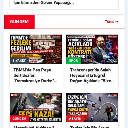
İçin Elimizden Geleni Yapacağ...
GÜNDEM
Tümü →
SIYASET
SPOR
TBMM’de Peş Peşe
Trabzonspor’da Salah
Sert Sözler:
Heyecanı! Ertuğrul
“Demokrasiye Darbe”,
Doğan Açıkladı: “Bize
“Akıllara Zarar”
4 Katı Ücretli Kon...
GÜNDEM
ASAYIŞ