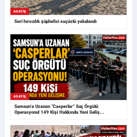
ASAYIŞ
Seri hırsızlık şüphelisi suçüstü yakalandı
ASAYIŞ
Samsun’a Uzanan “Casperlar” Suç Örgütü
Operasyonu! 149 Kişi Hakkında Yeni Geliş...