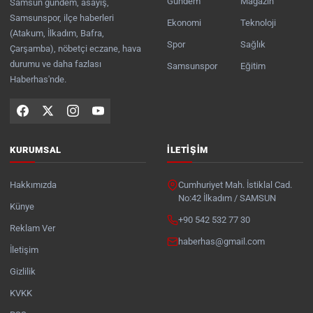
Gündem
Magazin
Samsun gündem, asayiş,
Samsunspor, ilçe haberleri
Ekonomi
Teknoloji
(Atakum, İlkadım, Bafra,
Spor
Sağlık
Çarşamba), nöbetçi eczane, hava
durumu ve daha fazlası
Samsunspor
Eğitim
Haberhas'nde.
KURUMSAL
İLETIŞIM
Hakkımızda
Cumhuriyet Mah. İstiklal Cad.
No:42 İlkadım / SAMSUN
Künye
+90 542 532 77 30
Reklam Ver
haberhas@gmail.com
İletişim
Gizlilik
KVKK