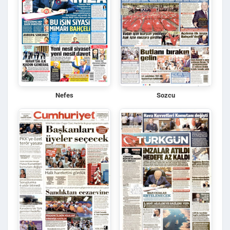
Nefes
Sozcu