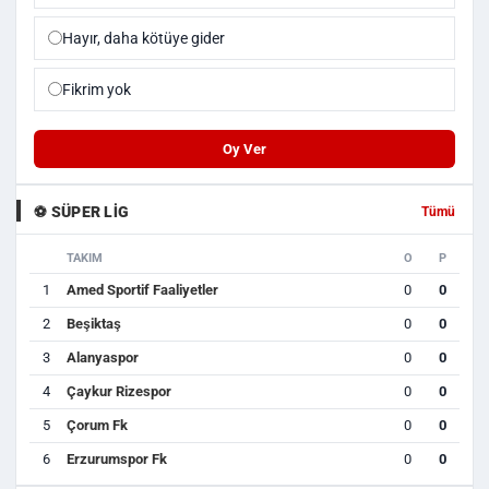
Hayır, daha kötüye gider
Fikrim yok
Oy Ver
⚽ SÜPER LIG
Tümü
TAKIM
O
P
1
Amed Sportif Faaliyetler
0
0
2
Beşiktaş
0
0
3
Alanyaspor
0
0
4
Çaykur Rizespor
0
0
5
Çorum Fk
0
0
6
Erzurumspor Fk
0
0