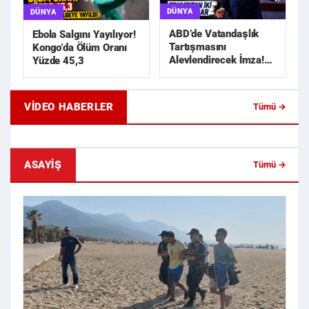
DÜNYA
DÜNYA
ABD’de Vatandaşlık
Ebola Salgını Yayılıyor!
Tartışmasını
Kongo’da Ölüm Oranı
Alevlendirecek İmza!
Yüzde 45,3
Trump’tan İki Yeni
Karar
VIDEO HABERLER
Tümü →
Geride Bıraktığı Mektup Tefecilik
Samsun'da Lise İnşaat
Soruşturmasını Başlatt...
Liralık Kablo Hırsızlı...
ASAYIŞ
Tümü →