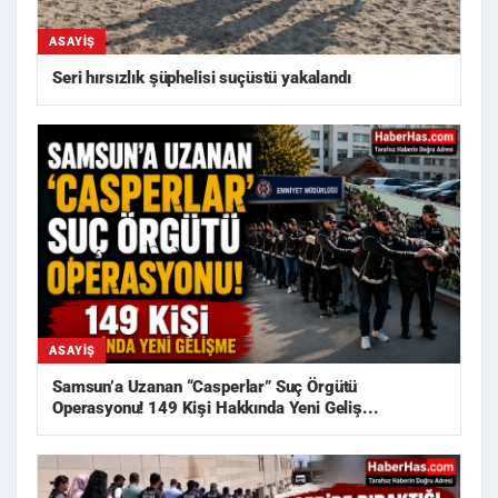
ASAYIŞ
Seri hırsızlık şüphelisi suçüstü yakalandı
ASAYIŞ
Samsun’a Uzanan “Casperlar” Suç Örgütü
Operasyonu! 149 Kişi Hakkında Yeni Geliş...