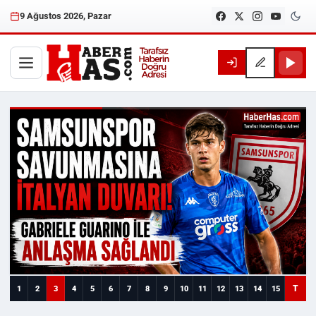
9 Ağustos 2026, Pazar
Haberhas — Samsun Son Dakika
T
1
2
3
4
5
6
7
8
9
10
11
12
13
14
15