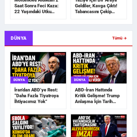
Motosikleti Aldıktan 2
Taziye İçin Bir Araya
Saat Sonra Feci Kaza:
Geldiler, Kavga Çıktı!
22 Yaşındaki Utku
Tabancasını Çekip
Hayatını Kaybetti
Kovaladı
DÜNYA
Tümü →
DÜNYA
DÜNYA
İran’dan ABD’ye Rest:
ABD-İran Hattında
“Daha Fazla Tiyatroya
Kritik Gelişme! Trump
İhtiyacımız Yok”
Anlaşma İçin Tarih
Sinyali Verdi