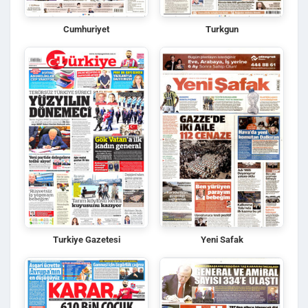
Cumhuriyet
Turkgun
Turkiye Gazetesi
Yeni Safak