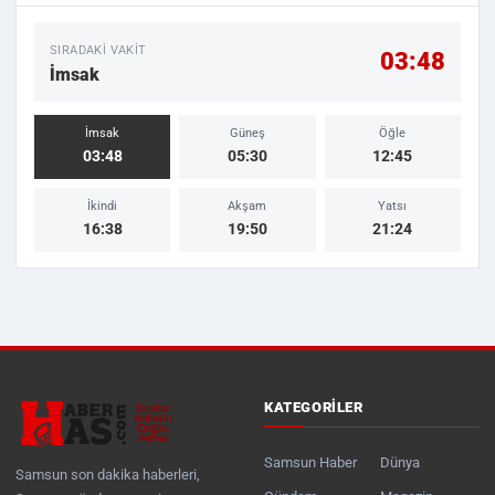
SIRADAKI VAKIT
03:48
İmsak
İmsak
Güneş
Öğle
03:48
05:30
12:45
İkindi
Akşam
Yatsı
16:38
19:50
21:24
KATEGORILER
Samsun Haber
Dünya
Samsun son dakika haberleri,