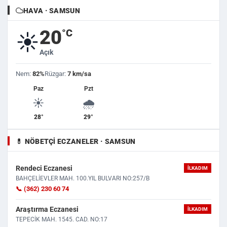
HAVA · SAMSUN
20
°C
☀️
Açık
Nem:
82%
Rüzgar:
7 km/sa
Paz
Pzt
☀️
🌧️
28°
29°
💊 NÖBETÇI ECZANELER · SAMSUN
Rendeci Eczanesi
İLKADIM
BAHÇELİEVLER MAH. 100.YIL BULVARI NO:257/B
📞 (362) 230 60 74
Araştırma Eczanesi
İLKADIM
TEPECİK MAH. 1545. CAD. NO:17