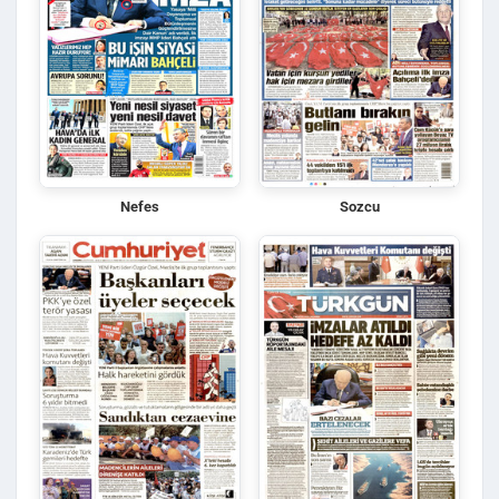
Nefes
Sozcu