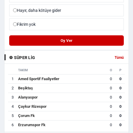
Hayır, daha kötüye gider
Fikrim yok
Oy Ver
⚽ SÜPER LIG
Tümü
TAKIM
O
P
1
Amed Sportif Faaliyetler
0
0
2
Beşiktaş
0
0
3
Alanyaspor
0
0
4
Çaykur Rizespor
0
0
5
Çorum Fk
0
0
6
Erzurumspor Fk
0
0