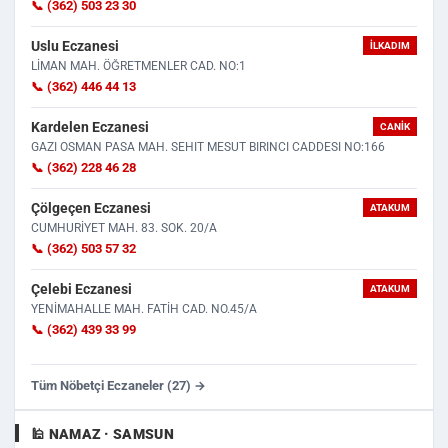
📞 (362) 503 23 30
Uslu Eczanesi
İLKADIM
LİMAN MAH. ÖĞRETMENLER CAD. NO:1
📞 (362) 446 44 13
Kardelen Eczanesi
CANIK
GAZI OSMAN PASA MAH. SEHIT MESUT BIRINCI CADDESI NO:166
📞 (362) 228 46 28
Çölgeçen Eczanesi
ATAKUM
CUMHURİYET MAH. 83. SOK. 20/A
📞 (362) 503 57 32
Çelebi Eczanesi
ATAKUM
YENİMAHALLE MAH. FATİH CAD. NO.45/A
📞 (362) 439 33 99
Tüm Nöbetçi Eczaneler (27) →
🕌 NAMAZ · SAMSUN