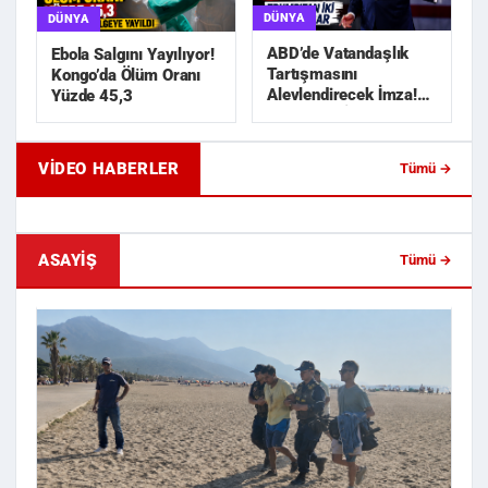
DÜNYA
DÜNYA
ABD’de Vatandaşlık
Ebola Salgını Yayılıyor!
Tartışmasını
Kongo’da Ölüm Oranı
Alevlendirecek İmza!
Yüzde 45,3
Trump’tan İki Yeni
Karar
VIDEO HABERLER
Tümü →
Geride Bıraktığı Mektup Tefecilik
Samsun'da Lise İnşaat
Soruşturmasını Başlatt...
Liralık Kablo Hırsızlı...
ASAYIŞ
Tümü →