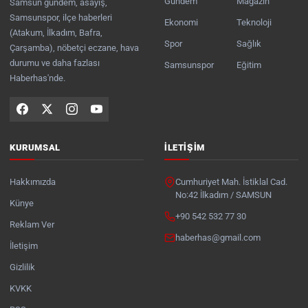
Gündem
Magazin
Samsun gündem, asayiş,
Samsunspor, ilçe haberleri
Ekonomi
Teknoloji
(Atakum, İlkadım, Bafra,
Spor
Sağlık
Çarşamba), nöbetçi eczane, hava
durumu ve daha fazlası
Samsunspor
Eğitim
Haberhas'nde.
KURUMSAL
İLETIŞIM
Hakkımızda
Cumhuriyet Mah. İstiklal Cad.
No:42 İlkadım / SAMSUN
Künye
+90 542 532 77 30
Reklam Ver
haberhas@gmail.com
İletişim
Gizlilik
KVKK