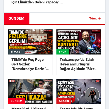
İçin Elimizden Geleni Yapacağ...
GÜNDEM
Tümü →
SIYASET
SPOR
TBMM’de Peş Peşe
Trabzonspor’da Salah
Sert Sözler:
Heyecanı! Ertuğrul
“Demokrasiye Darbe”,
Doğan Açıkladı: “Bize
“Akıllara Zarar”
4 Katı Ücretli Kon...
GÜNDEM
ASAYIŞ