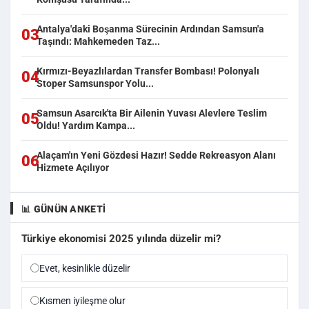
Antalya'daki Boşanma Sürecinin Ardından Samsun'a
03
Taşındı: Mahkemeden Taz...
Kırmızı-Beyazlılardan Transfer Bombası! Polonyalı
04
Stoper Samsunspor Yolu...
Samsun Asarcık'ta Bir Ailenin Yuvası Alevlere Teslim
05
Oldu! Yardım Kampa...
Alaçam'ın Yeni Gözdesi Hazır! Sedde Rekreasyon Alanı
06
Hizmete Açılıyor
📊 GÜNÜN ANKETI
Türkiye ekonomisi 2025 yılında düzelir mi?
Evet, kesinlikle düzelir
Kısmen iyileşme olur