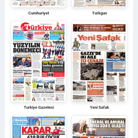
Cumhuriyet
Turkgun
Turkiye Gazetesi
Yeni Safak