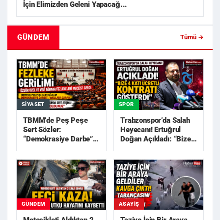
İçin Elimizden Geleni Yapacağ...
GÜNDEM
Tümü →
SIYASET
SPOR
TBMM’de Peş Peşe
Trabzonspor’da Salah
Sert Sözler:
Heyecanı! Ertuğrul
“Demokrasiye Darbe”,
Doğan Açıkladı: “Bize
“Akıllara Zarar”
4 Katı Ücretli Kon...
GÜNDEM
ASAYIŞ