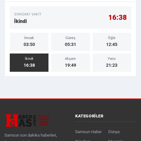
SIRADAKI VAKIT
16:38
İkindi
İmsak
Güneş
Öğle
03:50
05:31
12:45
İkindi
Akşam
Yatsı
16:38
19:49
21:23
KATEGORILER
Samsun Haber
Dünya
Samsun son dakika haberleri,