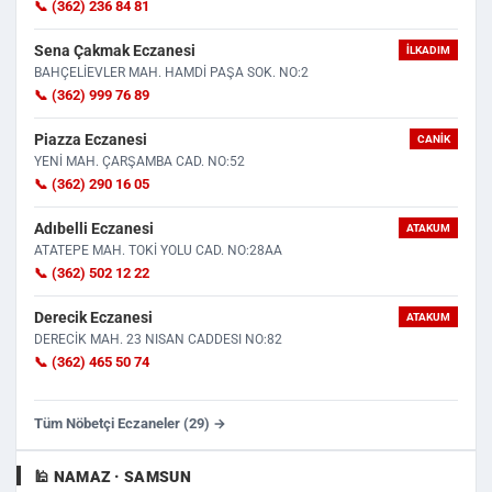
📞 (362) 236 84 81
Sena Çakmak Eczanesi
İLKADIM
BAHÇELİEVLER MAH. HAMDİ PAŞA SOK. NO:2
📞 (362) 999 76 89
Piazza Eczanesi
CANIK
YENİ MAH. ÇARŞAMBA CAD. NO:52
📞 (362) 290 16 05
Adıbelli Eczanesi
ATAKUM
ATATEPE MAH. TOKİ YOLU CAD. NO:28AA
📞 (362) 502 12 22
Derecik Eczanesi
ATAKUM
DERECİK MAH. 23 NISAN CADDESI NO:82
📞 (362) 465 50 74
Tüm Nöbetçi Eczaneler (29) →
🕌 NAMAZ · SAMSUN