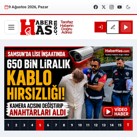
9 Ağustos 2026, Pazar
Haberhas — Samsun Son Dakika
T
1
2
3
4
5
6
7
8
9
10
11
12
13
14
15