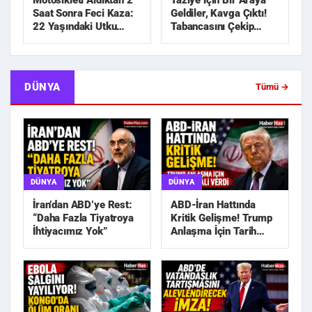
Motosikleti Aldıktan 2
Taziye İçin Bir Araya
Saat Sonra Feci Kaza:
Geldiler, Kavga Çıktı!
22 Yaşındaki Utku
Tabancasını Çekip
Hayatını Kaybetti
Kovaladı
DÜNYA
Tümü →
DÜNYA
DÜNYA
İran’dan ABD’ye Rest:
ABD-İran Hattında
“Daha Fazla Tiyatroya
Kritik Gelişme! Trump
İhtiyacımız Yok”
Anlaşma İçin Tarih
Sinyali Verdi