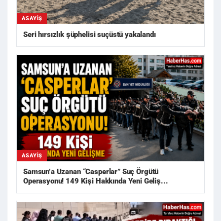
ASAYIŞ
Seri hırsızlık şüphelisi suçüstü yakalandı
ASAYIŞ
Samsun’a Uzanan “Casperlar” Suç Örgütü
Operasyonu! 149 Kişi Hakkında Yeni Geliş...