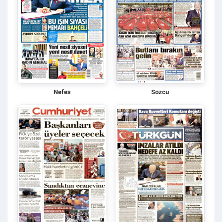
Nefes
Sozcu