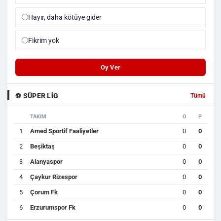
Hayır, daha kötüye gider
Fikrim yok
Oy Ver
⚽ SÜPER LIG
Tümü
TAKIM
O
P
1
Amed Sportif Faaliyetler
0
0
2
Beşiktaş
0
0
3
Alanyaspor
0
0
4
Çaykur Rizespor
0
0
5
Çorum Fk
0
0
6
Erzurumspor Fk
0
0