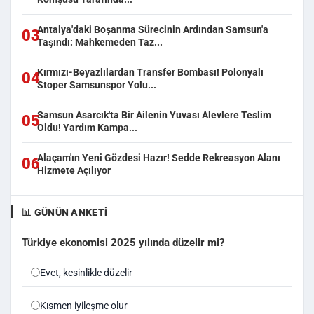
Antalya'daki Boşanma Sürecinin Ardından Samsun'a
03
Taşındı: Mahkemeden Taz...
Kırmızı-Beyazlılardan Transfer Bombası! Polonyalı
04
Stoper Samsunspor Yolu...
Samsun Asarcık'ta Bir Ailenin Yuvası Alevlere Teslim
05
Oldu! Yardım Kampa...
Alaçam'ın Yeni Gözdesi Hazır! Sedde Rekreasyon Alanı
06
Hizmete Açılıyor
📊 GÜNÜN ANKETI
Türkiye ekonomisi 2025 yılında düzelir mi?
Evet, kesinlikle düzelir
Kısmen iyileşme olur