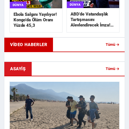
DÜNYA
DÜNYA
ABD’de Vatandaşlık
Ebola Salgını Yayılıyor!
Tartışmasını
Kongo’da Ölüm Oranı
Alevlendirecek İmza!
Yüzde 45,3
Trump’tan İki Yeni
Karar
VIDEO HABERLER
Tümü →
Geride Bıraktığı Mektup Tefecilik
Samsun'da Lise İnşaat
Soruşturmasını Başlatt...
Liralık Kablo Hırsızlı...
ASAYIŞ
Tümü →