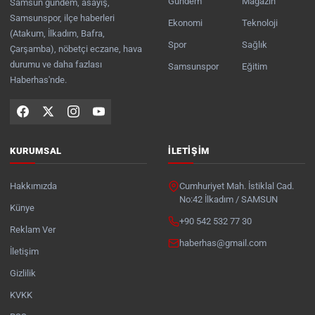
Gündem
Magazin
Samsun gündem, asayiş,
Samsunspor, ilçe haberleri
Ekonomi
Teknoloji
(Atakum, İlkadım, Bafra,
Spor
Sağlık
Çarşamba), nöbetçi eczane, hava
durumu ve daha fazlası
Samsunspor
Eğitim
Haberhas'nde.
KURUMSAL
İLETIŞIM
Hakkımızda
Cumhuriyet Mah. İstiklal Cad.
No:42 İlkadım / SAMSUN
Künye
+90 542 532 77 30
Reklam Ver
haberhas@gmail.com
İletişim
Gizlilik
KVKK