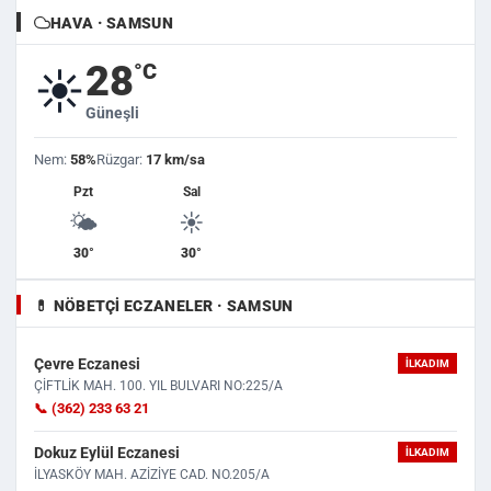
HAVA · SAMSUN
28
°C
☀️
Güneşli
Nem:
58%
Rüzgar:
17 km/sa
Pzt
Sal
🌤️
☀️
30°
30°
💊 NÖBETÇI ECZANELER · SAMSUN
Çevre Eczanesi
İLKADIM
ÇİFTLİK MAH. 100. YIL BULVARI NO:225/A
📞 (362) 233 63 21
Dokuz Eylül Eczanesi
İLKADIM
İLYASKÖY MAH. AZİZİYE CAD. NO.205/A