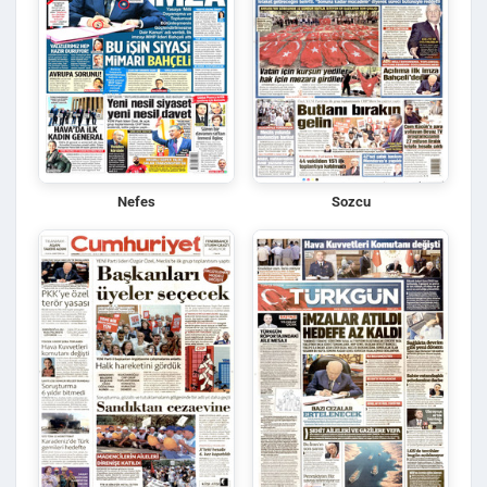
Nefes
Sozcu