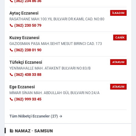
📞 (362) 234 86 36
Aytaç Eczanesi
İLKADIM
RASATHANE MAH.100.YIL BULVARI DR.KAMİL CAD. NO:80
📞 (362) 230 50 79
Kuzey Eczanesi
CANIK
GAZIOSMAN PASA MAH.SEHIT MESUT BIRINCI CAD. 173
📞 (362) 238 01 90
Tüfekçi Eczanesi
ATAKUM
YENİMAHALLE MAH. ATAKENT BULVARI NO:83/B
📞 (362) 438 33 88
Ege Eczanesi
ATAKUM
MİMAR SİNAN MAH. ABDULLAH GÜL BULVARI NO:24/A
📞 (362) 999 33 45
Tüm Nöbetçi Eczaneler (27) →
🕌 NAMAZ · SAMSUN