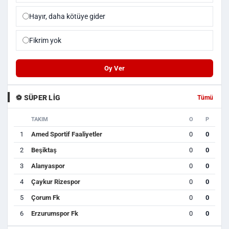
Hayır, daha kötüye gider
Fikrim yok
Oy Ver
⚽ SÜPER LIG
Tümü
TAKIM
O
P
1
Amed Sportif Faaliyetler
0
0
2
Beşiktaş
0
0
3
Alanyaspor
0
0
4
Çaykur Rizespor
0
0
5
Çorum Fk
0
0
6
Erzurumspor Fk
0
0