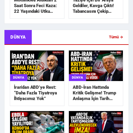
Motosikleti Aldıktan 2
Taziye İçin Bir Araya
Saat Sonra Feci Kaza:
Geldiler, Kavga Çıktı!
22 Yaşındaki Utku
Tabancasını Çekip
Hayatını Kaybetti
Kovaladı
DÜNYA
Tümü →
DÜNYA
DÜNYA
İran’dan ABD’ye Rest:
ABD-İran Hattında
“Daha Fazla Tiyatroya
Kritik Gelişme! Trump
İhtiyacımız Yok”
Anlaşma İçin Tarih
Sinyali Verdi