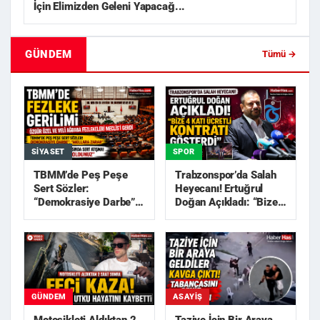
İçin Elimizden Geleni Yapacağ...
GÜNDEM
Tümü →
SIYASET
SPOR
TBMM’de Peş Peşe
Trabzonspor’da Salah
Sert Sözler:
Heyecanı! Ertuğrul
“Demokrasiye Darbe”,
Doğan Açıkladı: “Bize
“Akıllara Zarar”
4 Katı Ücretli Kon...
GÜNDEM
ASAYIŞ