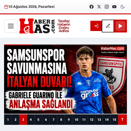
10 Ağustos 2026, Pazartesi
Haberhas — Samsun Son Dakika
T
1
2
3
4
5
6
7
8
9
10
11
12
13
14
15