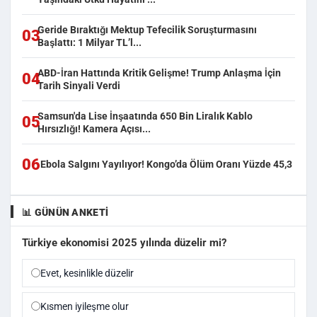
Geride Bıraktığı Mektup Tefecilik Soruşturmasını
03
Başlattı: 1 Milyar TL’l...
ABD-İran Hattında Kritik Gelişme! Trump Anlaşma İçin
04
Tarih Sinyali Verdi
Samsun'da Lise İnşaatında 650 Bin Liralık Kablo
05
Hırsızlığı! Kamera Açısı...
06
Ebola Salgını Yayılıyor! Kongo’da Ölüm Oranı Yüzde 45,3
📊 GÜNÜN ANKETI
Türkiye ekonomisi 2025 yılında düzelir mi?
Evet, kesinlikle düzelir
Kısmen iyileşme olur