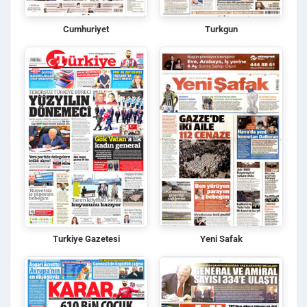
Cumhuriyet
Turkgun
Turkiye Gazetesi
Yeni Safak