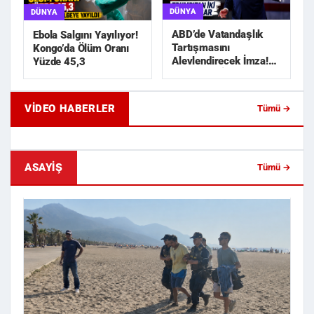
DÜNYA
DÜNYA
ABD’de Vatandaşlık
Ebola Salgını Yayılıyor!
Tartışmasını
Kongo’da Ölüm Oranı
Alevlendirecek İmza!
Yüzde 45,3
Trump’tan İki Yeni
Karar
VIDEO HABERLER
Tümü →
Geride Bıraktığı Mektup Tefecilik
Samsun'da Lise İnşaat
Soruşturmasını Başlatt...
Liralık Kablo Hırsızlı...
ASAYIŞ
Tümü →