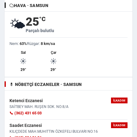
HAVA · SAMSUN
25
°C
🌤️
Parçalı bulutlu
Nem:
63%
Rüzgar:
8 km/sa
Sal
Çar
☀️
☀️
29°
29°
💊 NÖBETÇI ECZANELER · SAMSUN
Ketenci Eczanesi
İLKADIM
SAİTBEY MAH. RUŞEN SOK. NO:8/A
📞 (362) 431 65 03
Saadet Eczanesi
İLKADIM
KILIÇDEDE MAH.MUHITTIN ÖZKEFELI BULVARI NO:16