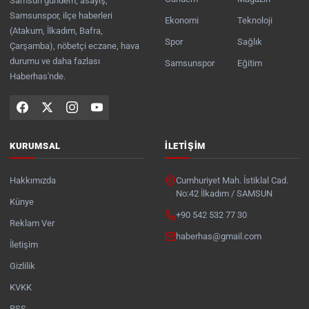
Samsun gündem, asayiş,
Samsunspor, ilçe haberleri
Ekonomi
Teknoloji
(Atakum, İlkadım, Bafra,
Spor
Sağlık
Çarşamba), nöbetçi eczane, hava
durumu ve daha fazlası
Samsunspor
Eğitim
Haberhas'nde.
KURUMSAL
İLETIŞIM
Hakkımızda
Cumhuriyet Mah. İstiklal Cad.
No:42 İlkadım / SAMSUN
Künye
+90 542 532 77 30
Reklam Ver
haberhas@gmail.com
İletişim
Gizlilik
KVKK
RSS