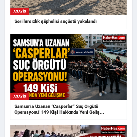
ASAYIŞ
Seri hırsızlık şüphelisi suçüstü yakalandı
ASAYIŞ
Samsun’a Uzanan “Casperlar” Suç Örgütü
Operasyonu! 149 Kişi Hakkında Yeni Geliş...