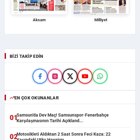
Aksam
Milliyet
BIZI TAKIP EDIN
EN ÇOK OKUNANLAR
Samsun’da Dev Maç! Samsunspor-Fenerbahçe
01
Karşılaşmasının Tarihi Açıkland...
Motosikleti Aldıktan 2 Saat Sonra Feci Kaza: 22
02
Yaşındaki Utku Hayatını ...