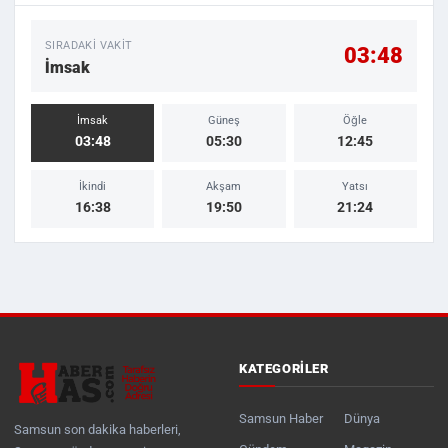
SIRADAKI VAKIT
03:48
İmsak
İmsak
Güneş
Öğle
03:48
05:30
12:45
İkindi
Akşam
Yatsı
16:38
19:50
21:24
KATEGORILER
Samsun Haber
Dünya
Samsun son dakika haberleri,