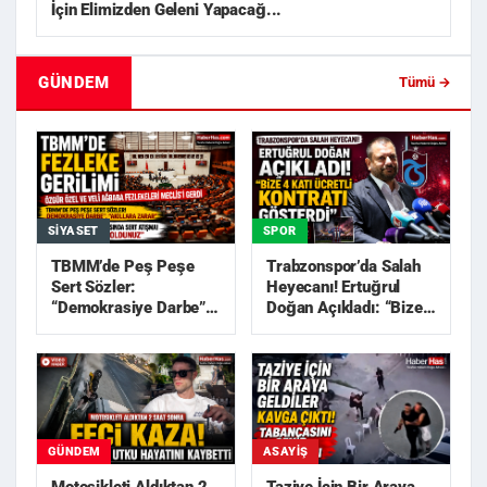
İçin Elimizden Geleni Yapacağ...
GÜNDEM
Tümü →
SIYASET
SPOR
TBMM’de Peş Peşe
Trabzonspor’da Salah
Sert Sözler:
Heyecanı! Ertuğrul
“Demokrasiye Darbe”,
Doğan Açıkladı: “Bize
“Akıllara Zarar”
4 Katı Ücretli Kon...
GÜNDEM
ASAYIŞ