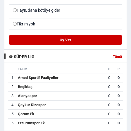
Hayır, daha kötüye gider
Fikrim yok
Oy Ver
⚽ SÜPER LIG
Tümü
TAKIM
O
P
1
Amed Sportif Faaliyetler
0
0
2
Beşiktaş
0
0
3
Alanyaspor
0
0
4
Çaykur Rizespor
0
0
5
Çorum Fk
0
0
6
Erzurumspor Fk
0
0