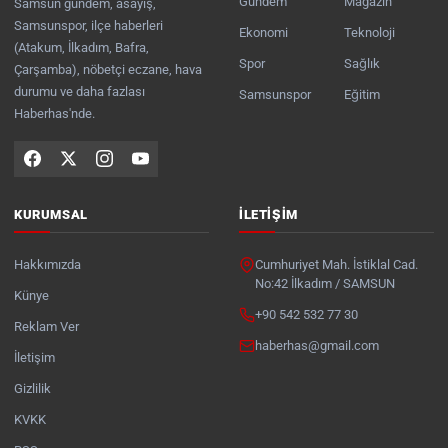
Gündem
Magazin
Samsun gündem, asayiş,
Samsunspor, ilçe haberleri
Ekonomi
Teknoloji
(Atakum, İlkadım, Bafra,
Spor
Sağlık
Çarşamba), nöbetçi eczane, hava
durumu ve daha fazlası
Samsunspor
Eğitim
Haberhas'nde.
KURUMSAL
İLETIŞIM
Hakkımızda
Cumhuriyet Mah. İstiklal Cad.
No:42 İlkadım / SAMSUN
Künye
+90 542 532 77 30
Reklam Ver
haberhas@gmail.com
İletişim
Gizlilik
KVKK