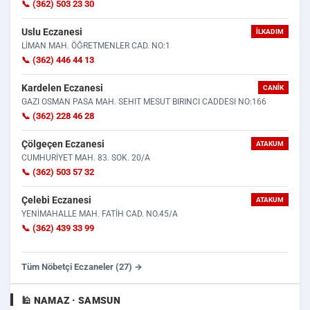
📞 (362) 503 23 30
Uslu Eczanesi
İLKADIM
LİMAN MAH. ÖĞRETMENLER CAD. NO:1
📞 (362) 446 44 13
Kardelen Eczanesi
CANIK
GAZI OSMAN PASA MAH. SEHIT MESUT BIRINCI CADDESI NO:166
📞 (362) 228 46 28
Çölgeçen Eczanesi
ATAKUM
CUMHURİYET MAH. 83. SOK. 20/A
📞 (362) 503 57 32
Çelebi Eczanesi
ATAKUM
YENİMAHALLE MAH. FATİH CAD. NO.45/A
📞 (362) 439 33 99
Tüm Nöbetçi Eczaneler (27) →
🕌 NAMAZ · SAMSUN