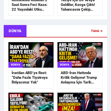
Motosikleti Aldıktan 2
Taziye İçin Bir Araya
Saat Sonra Feci Kaza:
Geldiler, Kavga Çıktı!
22 Yaşındaki Utku
Tabancasını Çekip
Hayatını Kaybetti
Kovaladı
DÜNYA
Tümü →
DÜNYA
DÜNYA
İran’dan ABD’ye Rest:
ABD-İran Hattında
“Daha Fazla Tiyatroya
Kritik Gelişme! Trump
İhtiyacımız Yok”
Anlaşma İçin Tarih
Sinyali Verdi