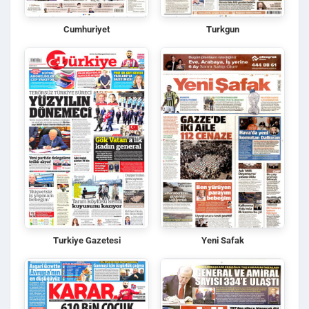
Cumhuriyet
Turkgun
Turkiye Gazetesi
Yeni Safak