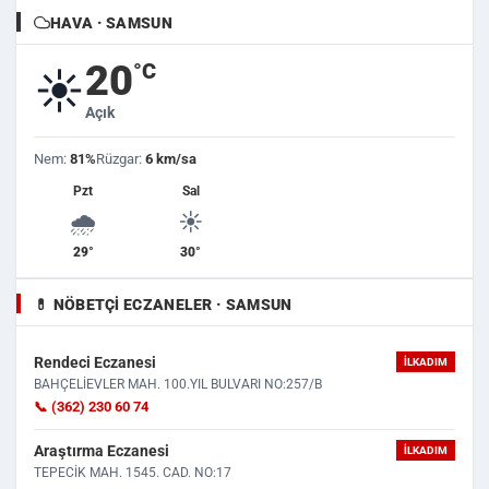
HAVA · SAMSUN
20
°C
☀️
Açık
Nem:
81%
Rüzgar:
6 km/sa
Pzt
Sal
🌧️
☀️
29°
30°
💊 NÖBETÇI ECZANELER · SAMSUN
Rendeci Eczanesi
İLKADIM
BAHÇELİEVLER MAH. 100.YIL BULVARI NO:257/B
📞 (362) 230 60 74
Araştırma Eczanesi
İLKADIM
TEPECİK MAH. 1545. CAD. NO:17