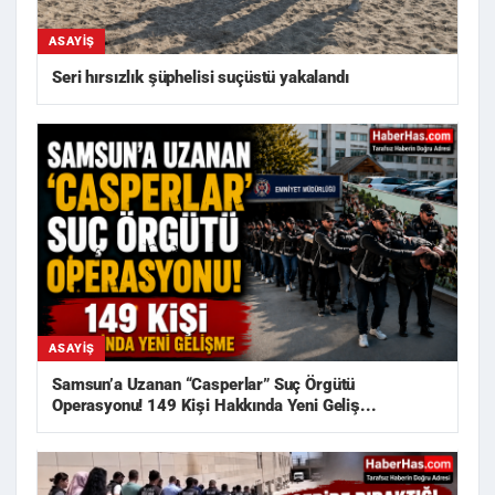
ASAYIŞ
Seri hırsızlık şüphelisi suçüstü yakalandı
ASAYIŞ
Samsun’a Uzanan “Casperlar” Suç Örgütü
Operasyonu! 149 Kişi Hakkında Yeni Geliş...