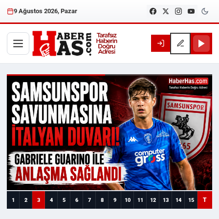
9 Ağustos 2026, Pazar
Haberhas — Samsun Son Dakika
T
1
2
3
4
5
6
7
8
9
10
11
12
13
14
15