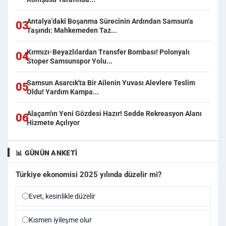
Antalya'daki Boşanma Sürecinin Ardından Samsun'a
03
Taşındı: Mahkemeden Taz...
Kırmızı-Beyazlılardan Transfer Bombası! Polonyalı
04
Stoper Samsunspor Yolu...
Samsun Asarcık'ta Bir Ailenin Yuvası Alevlere Teslim
05
Oldu! Yardım Kampa...
Alaçam'ın Yeni Gözdesi Hazır! Sedde Rekreasyon Alanı
06
Hizmete Açılıyor
📊 GÜNÜN ANKETI
Türkiye ekonomisi 2025 yılında düzelir mi?
Evet, kesinlikle düzelir
Kısmen iyileşme olur