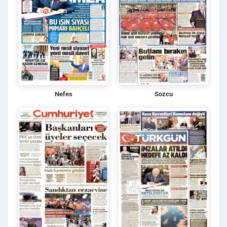
Nefes
Sozcu