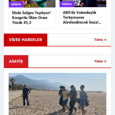
DÜNYA
DÜNYA
ABD’de Vatandaşlık
Ebola Salgını Yayılıyor!
Tartışmasını
Kongo’da Ölüm Oranı
Alevlendirecek İmza!
Yüzde 45,3
Trump’tan İki Yeni
Karar
VIDEO HABERLER
Tümü →
Geride Bıraktığı Mektup Tefecilik
Samsun'da Lise İnşaat
Soruşturmasını Başlatt...
Liralık Kablo Hırsızlı...
ASAYIŞ
Tümü →