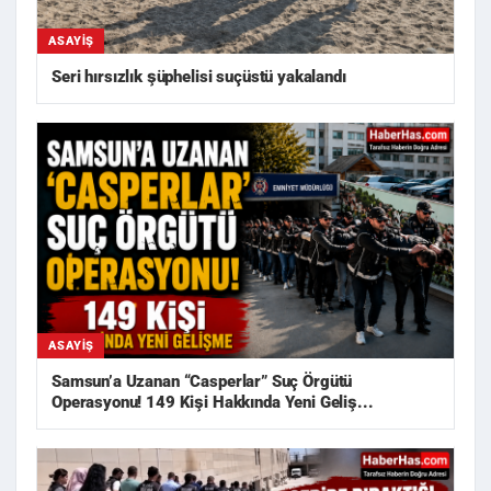
ASAYIŞ
Seri hırsızlık şüphelisi suçüstü yakalandı
ASAYIŞ
Samsun’a Uzanan “Casperlar” Suç Örgütü
Operasyonu! 149 Kişi Hakkında Yeni Geliş...