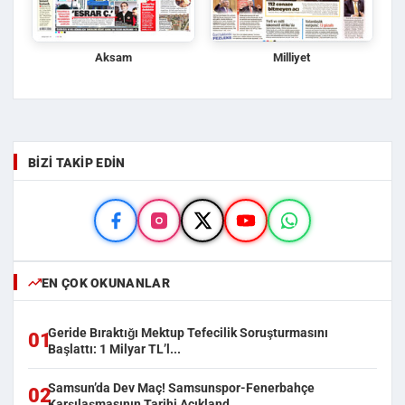
Aksam
Milliyet
BIZI TAKIP EDIN
EN ÇOK OKUNANLAR
Geride Bıraktığı Mektup Tefecilik Soruşturmasını
01
Başlattı: 1 Milyar TL’l...
Samsun’da Dev Maç! Samsunspor-Fenerbahçe
02
Karşılaşmasının Tarihi Açıkland...