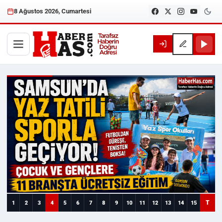
8 Ağustos 2026, Cumartesi
Haberhas — Samsun Son Dakika
T
1
2
3
4
5
6
7
8
9
10
11
12
13
14
15