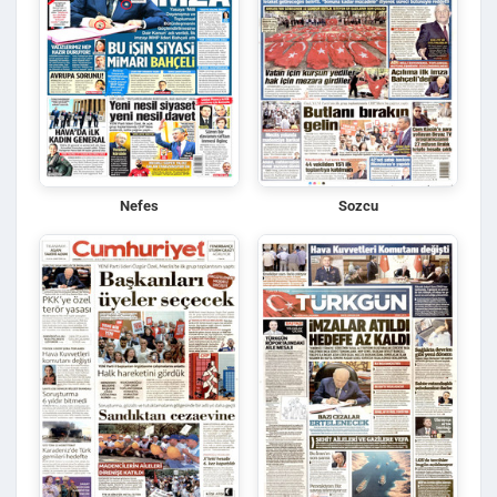
Nefes
Sozcu