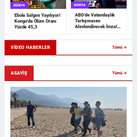
DÜNYA
DÜNYA
ABD’de Vatandaşlık
Ebola Salgını Yayılıyor!
Tartışmasını
Kongo’da Ölüm Oranı
Alevlendirecek İmza!
Yüzde 45,3
Trump’tan İki Yeni
Karar
VIDEO HABERLER
Tümü →
Geride Bıraktığı Mektup Tefecilik
Samsun'da Lise İnşaat
Soruşturmasını Başlatt...
Liralık Kablo Hırsızlı...
ASAYIŞ
Tümü →