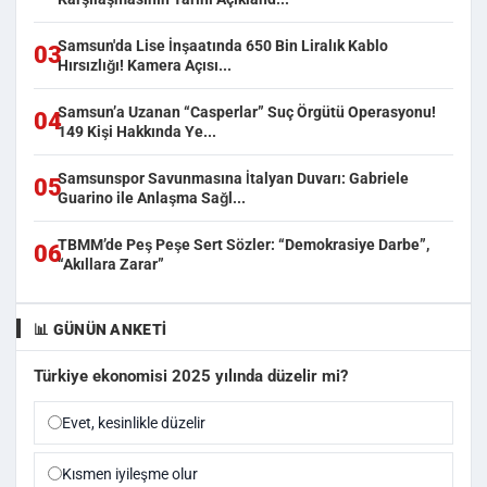
Samsun'da Lise İnşaatında 650 Bin Liralık Kablo
03
Hırsızlığı! Kamera Açısı...
Samsun’a Uzanan “Casperlar” Suç Örgütü Operasyonu!
04
149 Kişi Hakkında Ye...
Samsunspor Savunmasına İtalyan Duvarı: Gabriele
05
Guarino ile Anlaşma Sağl...
TBMM’de Peş Peşe Sert Sözler: “Demokrasiye Darbe”,
06
“Akıllara Zarar”
📊 GÜNÜN ANKETI
Türkiye ekonomisi 2025 yılında düzelir mi?
Evet, kesinlikle düzelir
Kısmen iyileşme olur