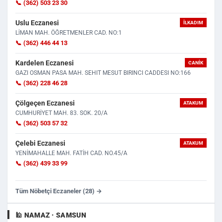
📞 (362) 503 23 30
Uslu Eczanesi
İLKADIM
LİMAN MAH. ÖĞRETMENLER CAD. NO:1
📞 (362) 446 44 13
Kardelen Eczanesi
CANIK
GAZI OSMAN PASA MAH. SEHIT MESUT BIRINCI CADDESI NO:166
📞 (362) 228 46 28
Çölgeçen Eczanesi
ATAKUM
CUMHURİYET MAH. 83. SOK. 20/A
📞 (362) 503 57 32
Çelebi Eczanesi
ATAKUM
YENİMAHALLE MAH. FATİH CAD. NO.45/A
📞 (362) 439 33 99
Tüm Nöbetçi Eczaneler (28) →
🕌 NAMAZ · SAMSUN