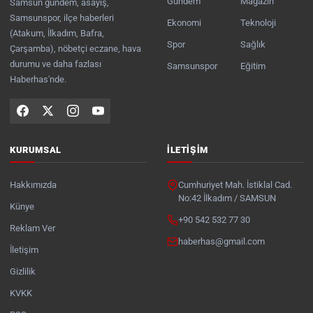
Gündem
Magazin
Samsun gündem, asayiş,
Samsunspor, ilçe haberleri
Ekonomi
Teknoloji
(Atakum, İlkadım, Bafra,
Spor
Sağlık
Çarşamba), nöbetçi eczane, hava
durumu ve daha fazlası
Samsunspor
Eğitim
Haberhas'nde.
KURUMSAL
İLETIŞIM
Hakkımızda
Cumhuriyet Mah. İstiklal Cad.
No:42 İlkadım / SAMSUN
Künye
+90 542 532 77 30
Reklam Ver
haberhas@gmail.com
İletişim
Gizlilik
KVKK