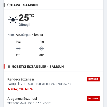
HAVA · SAMSUN
25
°C
☀️
Güneşli
Nem:
73%
Rüzgar:
4 km/sa
Paz
Pzt
☀️
☀️
28°
30°
💊 NÖBETÇI ECZANELER · SAMSUN
Rendeci Eczanesi
İLKADIM
BAHÇELİEVLER MAH. 100.YIL BULVARI NO:257/B
📞 (362) 230 60 74
Araştırma Eczanesi
İLKADIM
TEPECİK MAH. 1545. CAD. NO:17