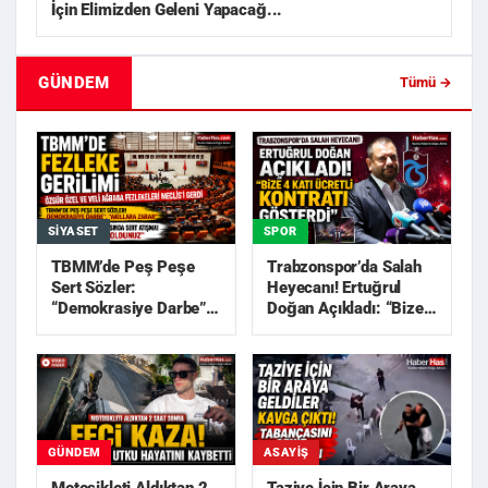
İçin Elimizden Geleni Yapacağ...
GÜNDEM
Tümü →
SIYASET
SPOR
TBMM’de Peş Peşe
Trabzonspor’da Salah
Sert Sözler:
Heyecanı! Ertuğrul
“Demokrasiye Darbe”,
Doğan Açıkladı: “Bize
“Akıllara Zarar”
4 Katı Ücretli Kon...
GÜNDEM
ASAYIŞ