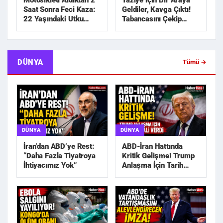
Motosikleti Aldıktan 2
Taziye İçin Bir Araya
Saat Sonra Feci Kaza:
Geldiler, Kavga Çıktı!
22 Yaşındaki Utku
Tabancasını Çekip
Hayatını Kaybetti
Kovaladı
DÜNYA
Tümü →
DÜNYA
DÜNYA
İran’dan ABD’ye Rest:
ABD-İran Hattında
“Daha Fazla Tiyatroya
Kritik Gelişme! Trump
İhtiyacımız Yok”
Anlaşma İçin Tarih
Sinyali Verdi