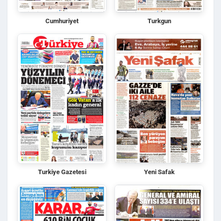
Cumhuriyet
Turkgun
Turkiye Gazetesi
Yeni Safak