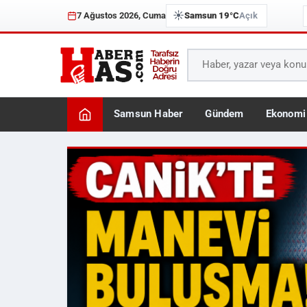
☀️
7 Ağustos 2026, Cuma
Samsun 19°C
Açık
Samsun Haber
Gündem
Ekonomi
Haberhas — Samsun Son 