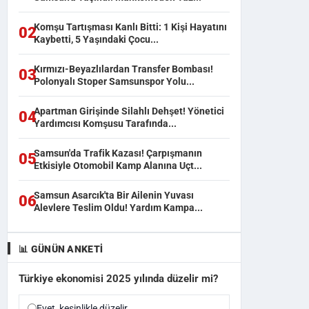
Komşu Tartışması Kanlı Bitti: 1 Kişi Hayatını
02
Kaybetti, 5 Yaşındaki Çocu...
Kırmızı-Beyazlılardan Transfer Bombası!
03
Polonyalı Stoper Samsunspor Yolu...
Apartman Girişinde Silahlı Dehşet! Yönetici
04
Yardımcısı Komşusu Tarafında...
Samsun'da Trafik Kazası! Çarpışmanın
05
Etkisiyle Otomobil Kamp Alanına Uçt...
Samsun Asarcık'ta Bir Ailenin Yuvası
06
Alevlere Teslim Oldu! Yardım Kampa...
📊 GÜNÜN ANKETI
Türkiye ekonomisi 2025 yılında düzelir mi?
Evet, kesinlikle düzelir