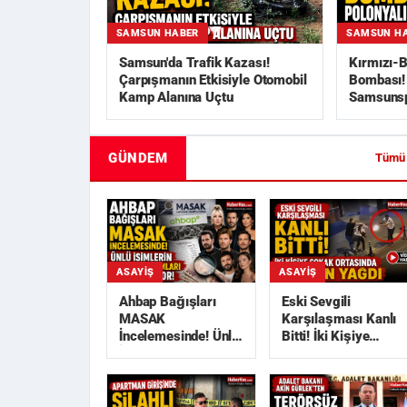
SAMSUN HABER
SAMSUN H
Samsun'da Trafik Kazası!
Kırmızı-B
Çarpışmanın Etkisiyle Otomobil
Bombası! 
Kamp Alanına Uçtu
Samsunsp
GÜNDEM
Tümü
ASAYIŞ
ASAYIŞ
Ahbap Bağışları
Eski Sevgili
MASAK
Karşılaşması Kanlı
İncelemesinde! Ünlü
Bitti! İki Kişiye
İsimlerin Deprem
Sokak Ortasında
Yardımları
Kurşun Yağdı
Araştırılı...