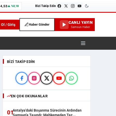
04,53
Bizi Takip Edin
▲ %0,18
CANLI YAYIN
 Ol / Giriş
Haber Gönder
Samsun Haber
unspor ve İlçe Haberleri
BIZI TAKIP EDIN
EN ÇOK OKUNANLAR
Antalya'daki Boşanma Sürecinin Ardından
01
Samsun'a Taşındı: Mahkemeden Taz...