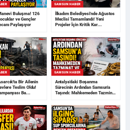
ABER
SAMSUN HABER
 Manevi Buluşma! 126
İlkadım Belediyesi'nde Ağustos
ocuklar ve Gençler
Meclisi Tamamlandı! Yeni
ecanı Paylaşıyor
Projeler İçin Kritik Kar...
ABER
SAMSUN HABER
arcık'ta Bir Ailenin
Antalya'daki Boşanma
evlere Teslim Oldu!
Sürecinin Ardından Samsun'a
ampanyası Ba...
Taşındı: Mahkemeden Tazminat
ve...