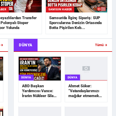
ABER
SAMSUN HABER
eyazlılardan Transfer
Samsun'da İlginç Sipariş: SUP
Polonyalı Stoper
Sporcularına Denizin Ortasında
or Yolunda
Botta Pişirilen Keb...
DÜNYA
 →
Tümü →
DÜNYA
DÜNYA
Ahmet Söker:
ABD Başkan
“Vatandaşlarımızı
Yardımcısı Vance:
mağdur etmemek
İran'ın Nükleer Silah
için elimizden geleni
Sahibi Olmasına İzin
yapacağız”
Vermeyec...