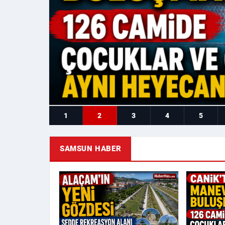
1
2
3
4
5
SAMSUN HABER