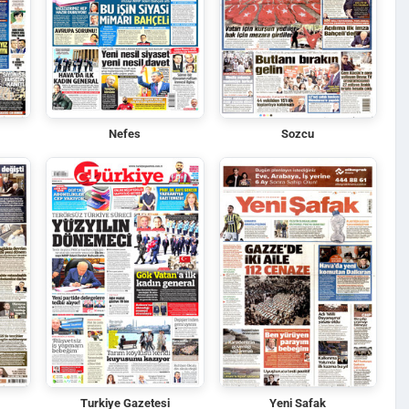
Nefes
Sozcu
Turkiye Gazetesi
Yeni Safak