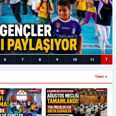
T
6
7
8
9
10
11
Tümü →