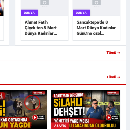
DÜNYA
DÜNYA
Ahmet Fatih
Sancaktepe’de 8
Çiçek’ten 8 Mart
Mart Dünya Kadınlar
Dünya Kadınlar
Günü’ne özel
Günü mesajı
etkinlikler
Tümü →
Girişinde Silahlı Dehşet!
Akın Gürlek: "Şehit Ailelerinin
Yardımcısı K...
Hassasiyetini Zedeleyece...
Tümü →
ASAYIŞ