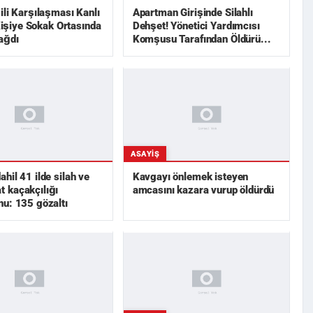
ili Karşılaşması Kanlı
Apartman Girişinde Silahlı
 Kişiye Sokak Ortasında
Dehşet! Yönetici Yardımcısı
ağdı
Komşusu Tarafından Öldürü...
ASAYIŞ
hil 41 ilde silah ve
Kavgayı önlemek isteyen
 kaçakçılığı
amcasını kazara vurup öldürdü
u: 135 gözaltı