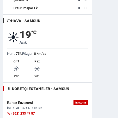
6
Erzurumspor Fk
0
0
HAVA · SAMSUN
19
°C
☀️
Açık
Nem:
75%
Rüzgar:
8 km/sa
Cmt
Paz
☀️
☀️
28°
28°
💊 NÖBETÇI ECZANELER · SAMSUN
Bahar Eczanesi
İLKADIM
İSTİKLAL CAD. NO:161/5
📞 (362) 233 47 87