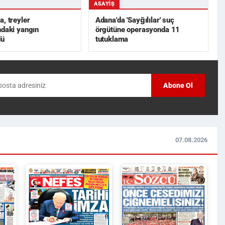
ASAYIŞ
a, treyler
Adana'da 'Sayğılılar' suç
ndaki yangın
örgütüne operasyonda 11
dü
tutuklama
Abone Ol
07.08.2026