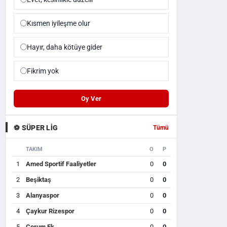
Kısmen iyileşme olur
Hayır, daha kötüye gider
Fikrim yok
Oy Ver
⚽ SÜPER LIG
Tümü
TAKIM
O
P
1
Amed Sportif Faaliyetler
0
0
2
Beşiktaş
0
0
3
Alanyaspor
0
0
4
Çaykur Rizespor
0
0
5
Çorum Fk
0
0