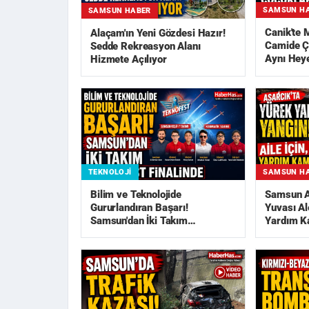
SAMSUN H
SAMSUN HABER
Canik'te
Alaçam'ın Yeni Gözdesi Hazır!
Camide Ç
Sedde Rekreasyon Alanı
Aynı Hey
Hizmete Açılıyor
TEKNOLOJI
SAMSUN H
Bilim ve Teknolojide
Samsun As
Gururlandıran Başarı!
Yuvası Al
Samsun'dan İki Takım
Yardım K
TEKNOFEST Finali...