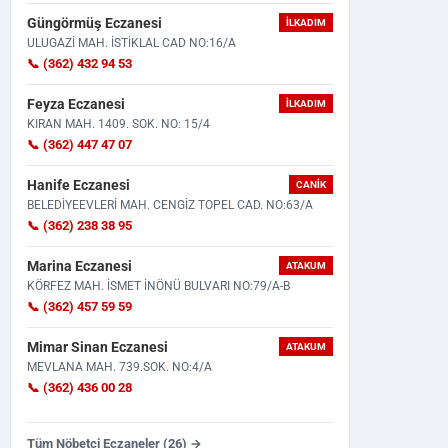
Güngörmüş Eczanesi
İLKADIM
ULUGAZİ MAH. İSTİKLAL CAD NO:16/A
📞 (362) 432 94 53
Feyza Eczanesi
İLKADIM
KIRAN MAH. 1409. SOK. NO: 15/4
📞 (362) 447 47 07
Antalya'daki Boşanma Sürecinin
Samsun'da Trafik Kazası!
Hanife Eczanesi
CANIK
Ardından Samsun'a Taşındı...
Çarpışmanın Etkisiyle Otomo
BELEDİYEEVLERİ MAH. CENGİZ TOPEL CAD. NO:63/A
📞 (362) 238 38 95
Marina Eczanesi
ATAKUM
KÖRFEZ MAH. İSMET İNÖNÜ BULVARI NO:79/A-B
📞 (362) 457 59 59
Mimar Sinan Eczanesi
ATAKUM
MEVLANA MAH. 739.SOK. NO:4/A
📞 (362) 436 00 28
Tüm Nöbetçi Eczaneler (26) →