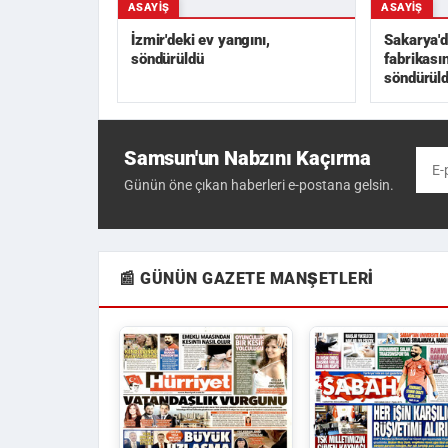
ASAYIŞ
ASAYIŞ
İzmir'deki ev yangını,
Sakarya'd
söndürüldü
fabrikası
söndürül
Samsun'un Nabzını Kaçırma
Günün öne çıkan haberleri e-postana gelsin.
📰 GÜNÜN GAZETE MANŞETLERI