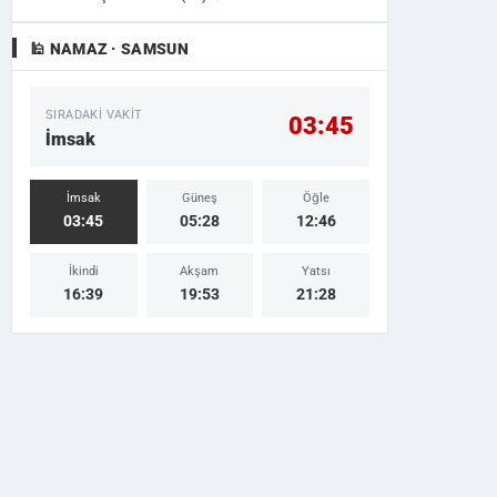
🕌 NAMAZ · SAMSUN
SIRADAKI VAKIT
03:45
İmsak
İmsak
Güneş
Öğle
03:45
05:28
12:46
İkindi
Akşam
Yatsı
16:39
19:53
21:28