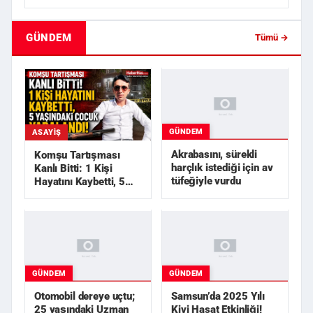
GÜNDEM
Tümü →
GÜNDEM
ASAYIŞ
Akrabasını, sürekli
Komşu Tartışması
harçlık istediği için av
Kanlı Bitti: 1 Kişi
tüfeğiyle vurdu
Hayatını Kaybetti, 5
Yaşındaki Çocuk
Yarala...
GÜNDEM
GÜNDEM
Otomobil dereye uçtu;
Samsun’da 2025 Yılı
25 yaşındaki Uzman
Kivi Hasat Etkinliği!