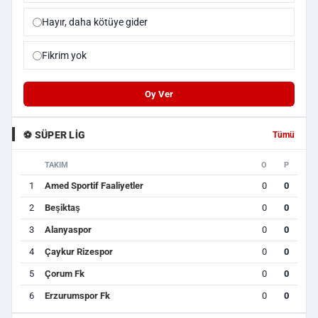
Hayır, daha kötüye gider
Fikrim yok
Oy Ver
⚽ SÜPER LIG
Tümü
TAKIM
O
P
1
Amed Sportif Faaliyetler
0
0
2
Beşiktaş
0
0
3
Alanyaspor
0
0
4
Çaykur Rizespor
0
0
5
Çorum Fk
0
0
6
Erzurumspor Fk
0
0