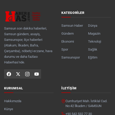
KATEGORILER
Samsun Haber
Dünya
Samsun son dakika haberleri,
Gündem
Magazin
Samsun gündem, asayiş,
Samsunspor, ilçe haberleri
Ekonomi
Teknoloji
(Atakum, İlkadım, Bafra,
Spor
Sağlık
Çarşamba), nöbetçi eczane, hava
durumu ve daha fazlası
Samsunspor
Eğitim
Haberhas'nde.
KURUMSAL
İLETIŞIM
Hakkımızda
Cumhuriyet Mah. İstiklal Cad.
No:42 İlkadım / SAMSUN
Künye
+90 542 532 77 30