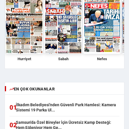
Hurriyet
Sabah
Nefes
EN ÇOK OKUNANLAR
İlkadım Belediyesi'nden Güvenli Park Hamlesi: Kamera
01
Sistemi 19 Parka Ul...
Samsun'da Özel Bireyler İçin Ücretsiz Kamp Desteği:
02
Hem Eğleniyor Hem Ge...