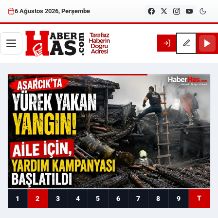
6 Ağustos 2026, Perşembe
Haberhas — Samsun Son Dakika
T
1
2
3
4
5
6
7
8
9