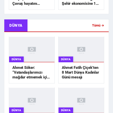
Çavuş hayatını
Şehir ekonomisine 1
kaybetti
milyar TL üzerinde...
DÜNYA
Tümü →
DÜNYA
DÜNYA
Ahmet Söker:
Ahmet Fatih Çiçek’ten
“Vatandaşlarımızı
8 Mart Dünya Kadınlar
mağdur etmemek için
Günü mesajı
elimizden geleni
yapacağız”
DÜNYA
DÜNYA