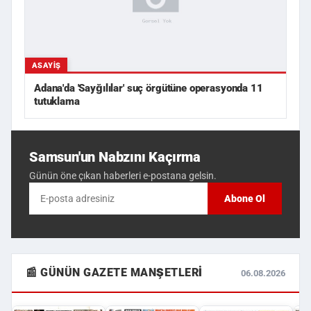
ASAYIŞ
Adana'da 'Sayğılılar' suç örgütüne operasyonda 11
tutuklama
Samsun'un Nabzını Kaçırma
Günün öne çıkan haberleri e-postana gelsin.
Abone Ol
📰 GÜNÜN GAZETE MANŞETLERI
06.08.2026