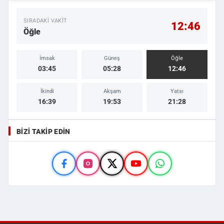
SIRADAKI VAKIT
12:46
Öğle
İmsak
Güneş
Öğle
03:45
05:28
12:46
İkindi
Akşam
Yatsı
16:39
19:53
21:28
BIZI TAKIP EDIN