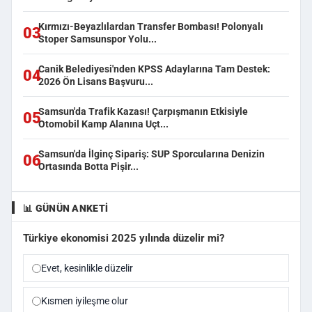
Kırmızı-Beyazlılardan Transfer Bombası! Polonyalı
03
Stoper Samsunspor Yolu...
Canik Belediyesi'nden KPSS Adaylarına Tam Destek:
04
2026 Ön Lisans Başvuru...
Samsun'da Trafik Kazası! Çarpışmanın Etkisiyle
05
Otomobil Kamp Alanına Uçt...
Samsun'da İlginç Sipariş: SUP Sporcularına Denizin
06
Ortasında Botta Pişir...
📊 GÜNÜN ANKETI
Türkiye ekonomisi 2025 yılında düzelir mi?
Evet, kesinlikle düzelir
Kısmen iyileşme olur