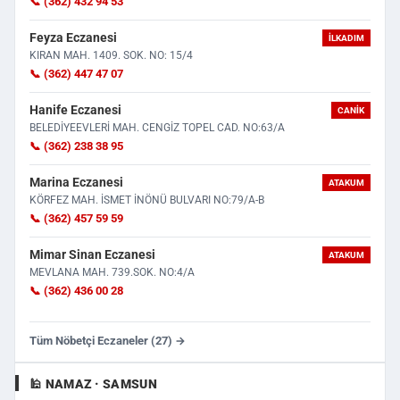
📞 (362) 432 94 53
Feyza Eczanesi
İLKADIM
KIRAN MAH. 1409. SOK. NO: 15/4
📞 (362) 447 47 07
Hanife Eczanesi
CANIK
BELEDİYEEVLERİ MAH. CENGİZ TOPEL CAD. NO:63/A
📞 (362) 238 38 95
Marina Eczanesi
ATAKUM
KÖRFEZ MAH. İSMET İNÖNÜ BULVARI NO:79/A-B
📞 (362) 457 59 59
Mimar Sinan Eczanesi
ATAKUM
MEVLANA MAH. 739.SOK. NO:4/A
📞 (362) 436 00 28
Tüm Nöbetçi Eczaneler (27) →
🕌 NAMAZ · SAMSUN