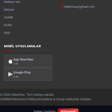
Reklam Ver
haberhas@gmail.com
İletişim
Gizlilik
KVKK
RSS
MOBIL UYGULAMALAR
App Store'dan
İndir
Google Play
İndir
© 2026 Haberhas. Tüm hakları saklıdır.
Gizlilik
KVKK
Çerez Politikası
Düzeltme & Cevap Hakkı
Site Haritası
Haber Yazılımı
—
Dijitasyon