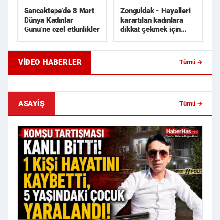
Sancaktepe’de 8 Mart
Zonguldak - Hayalleri
Dünya Kadınlar
karartılan kadınlara
Günü’ne özel etkinlikler
dikkat çekmek için
siyah gelinlik dik...
VIDEO HABERLER
Tümü →
Samsun'da Trafik Kazası!
Samsun'da İlginç Sipar
Çarpışmanın Etkisiyle Otomobil ...
Sporcularına Denizin O
ASAYIŞ
Tümü →