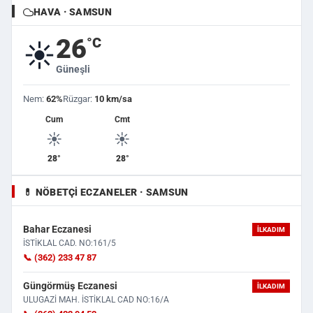
HAVA · SAMSUN
26
°C
☀️
Güneşli
Nem:
62%
Rüzgar:
10 km/sa
Cum
Cmt
☀️
☀️
28°
28°
💊 NÖBETÇI ECZANELER · SAMSUN
Bahar Eczanesi
İLKADIM
İSTİKLAL CAD. NO:161/5
📞 (362) 233 47 87
Güngörmüş Eczanesi
İLKADIM
ULUGAZİ MAH. İSTİKLAL CAD NO:16/A