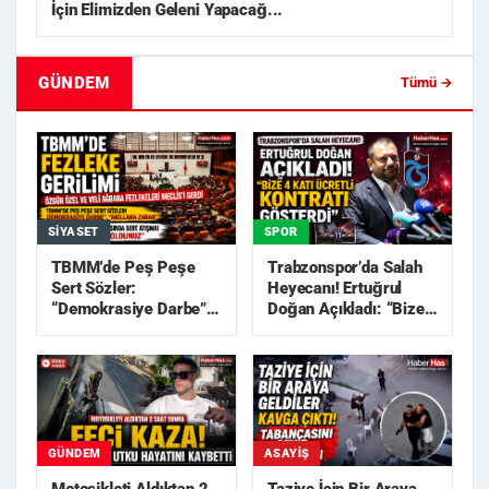
İçin Elimizden Geleni Yapacağ...
GÜNDEM
Tümü →
SIYASET
SPOR
TBMM’de Peş Peşe
Trabzonspor’da Salah
Sert Sözler:
Heyecanı! Ertuğrul
“Demokrasiye Darbe”,
Doğan Açıkladı: “Bize
“Akıllara Zarar”
4 Katı Ücretli Kon...
GÜNDEM
ASAYIŞ