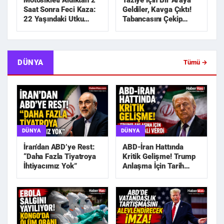
Motosikleti Aldıktan 2
Taziye İçin Bir Araya
Saat Sonra Feci Kaza:
Geldiler, Kavga Çıktı!
22 Yaşındaki Utku
Tabancasını Çekip
Hayatını Kaybetti
Kovaladı
DÜNYA
Tümü →
DÜNYA
DÜNYA
İran’dan ABD’ye Rest:
ABD-İran Hattında
“Daha Fazla Tiyatroya
Kritik Gelişme! Trump
İhtiyacımız Yok”
Anlaşma İçin Tarih
Sinyali Verdi