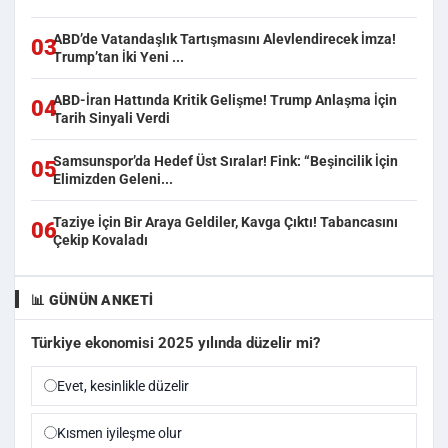
ABD’de Vatandaşlık Tartışmasını Alevlendirecek İmza!
03
Trump’tan İki Yeni ...
ABD-İran Hattında Kritik Gelişme! Trump Anlaşma İçin
04
Tarih Sinyali Verdi
Samsunspor’da Hedef Üst Sıralar! Fink: “Beşincilik İçin
05
Elimizden Geleni...
Taziye İçin Bir Araya Geldiler, Kavga Çıktı! Tabancasını
06
Çekip Kovaladı
📊 GÜNÜN ANKETI
Türkiye ekonomisi 2025 yılında düzelir mi?
Evet, kesinlikle düzelir
Kısmen iyileşme olur