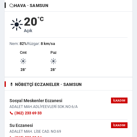
HAVA · SAMSUN
20
°C
☀️
Açık
Nem:
82%
Rüzgar:
8 km/sa
Cmt
Paz
☀️
☀️
28°
28°
💊 NÖBETÇI ECZANELER · SAMSUN
Sosyal Meskenler Eczanesi
İLKADIM
ADALET MAH.ADLİYEEVLERİ SOK.NO:6/A
📞 (362) 233 69 33
Su Eczanesi
İLKADIM
ADALET MAH. LİSE CAD. NO:69