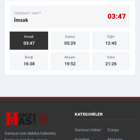
SIRADAKI VAKIT
03:47
İmsak
İmsak
Güneş
Öğle
03:47
05:29
12:45
İkindi
Akşam
Yatsı
16:38
19:52
21:26
KATEGORILER
Samsun Haber
Dünya
Samsun son dakika haberleri,
Gündem
Magazin