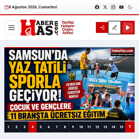
8 Ağustos 2026, Cumartesi
Haberhas — Samsun Son Dakika
T
1
2
3
4
5
6
7
8
9
10
11
12
13
14
15