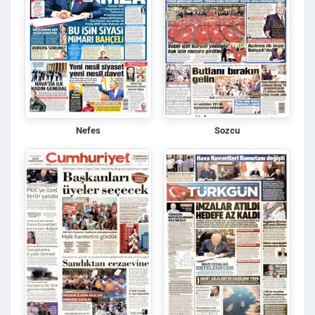
Nefes
Sozcu