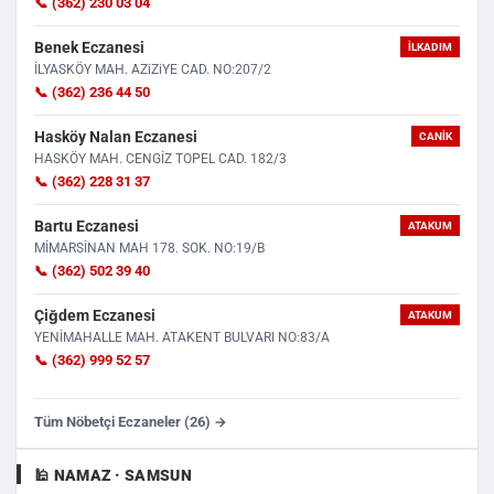
📞 (362) 230 03 04
Benek Eczanesi
İLKADIM
İLYASKÖY MAH. AZiZiYE CAD. NO:207/2
📞 (362) 236 44 50
Hasköy Nalan Eczanesi
CANIK
HASKÖY MAH. CENGİZ TOPEL CAD. 182/3
📞 (362) 228 31 37
Bartu Eczanesi
ATAKUM
MİMARSİNAN MAH 178. SOK. NO:19/B
📞 (362) 502 39 40
Çiğdem Eczanesi
ATAKUM
YENİMAHALLE MAH. ATAKENT BULVARI NO:83/A
📞 (362) 999 52 57
Tüm Nöbetçi Eczaneler (26) →
🕌 NAMAZ · SAMSUN