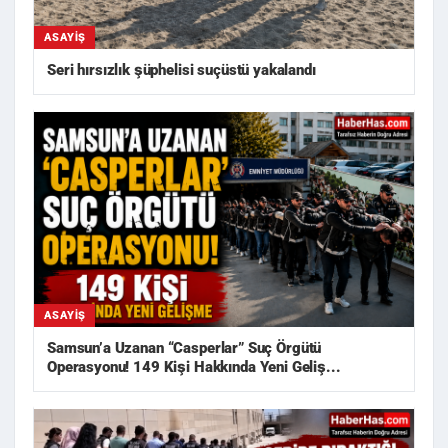
ASAYIŞ
Seri hırsızlık şüphelisi suçüstü yakalandı
ASAYIŞ
Samsun’a Uzanan “Casperlar” Suç Örgütü
Operasyonu! 149 Kişi Hakkında Yeni Geliş...