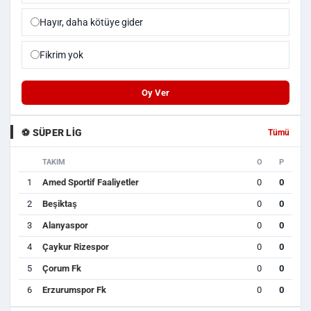
Hayır, daha kötüye gider
Fikrim yok
Oy Ver
⚽ SÜPER LIG
Tümü
TAKIM
O
P
1
Amed Sportif Faaliyetler
0
0
2
Beşiktaş
0
0
3
Alanyaspor
0
0
4
Çaykur Rizespor
0
0
5
Çorum Fk
0
0
6
Erzurumspor Fk
0
0