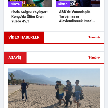
DÜNYA
DÜNYA
ABD’de Vatandaşlık
Ebola Salgını Yayılıyor!
Tartışmasını
Kongo’da Ölüm Oranı
Alevlendirecek İmza!
Yüzde 45,3
Trump’tan İki Yeni
Karar
VIDEO HABERLER
Tümü →
Geride Bıraktığı Mektup Tefecilik
Samsun'da Lise İnşaat
Soruşturmasını Başlatt...
Liralık Kablo Hırsızlı...
ASAYIŞ
Tümü →