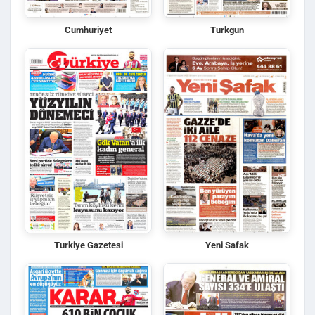
Cumhuriyet
Turkgun
Turkiye Gazetesi
Yeni Safak