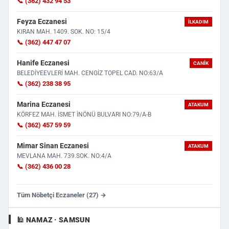
📞 (362) 432 94 53
Feyza Eczanesi
İLKADIM
KIRAN MAH. 1409. SOK. NO: 15/4
📞 (362) 447 47 07
Hanife Eczanesi
CANIK
BELEDİYEEVLERİ MAH. CENGİZ TOPEL CAD. NO:63/A
📞 (362) 238 38 95
Marina Eczanesi
ATAKUM
KÖRFEZ MAH. İSMET İNÖNÜ BULVARI NO:79/A-B
📞 (362) 457 59 59
Mimar Sinan Eczanesi
ATAKUM
MEVLANA MAH. 739.SOK. NO:4/A
📞 (362) 436 00 28
Tüm Nöbetçi Eczaneler (27) →
🕌 NAMAZ · SAMSUN