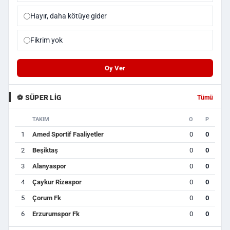
Hayır, daha kötüye gider
Fikrim yok
Oy Ver
⚽ SÜPER LIG
Tümü
TAKIM
O
P
1
Amed Sportif Faaliyetler
0
0
2
Beşiktaş
0
0
3
Alanyaspor
0
0
4
Çaykur Rizespor
0
0
5
Çorum Fk
0
0
6
Erzurumspor Fk
0
0