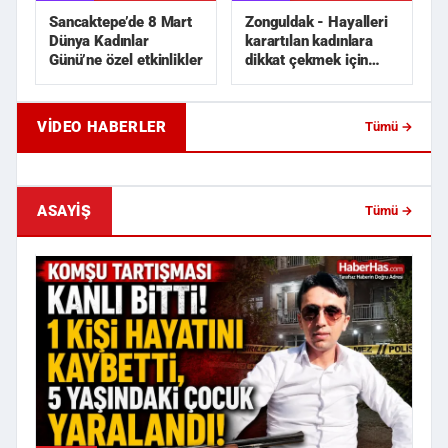
Sancaktepe’de 8 Mart
Zonguldak - Hayalleri
Dünya Kadınlar
karartılan kadınlara
Günü’ne özel etkinlikler
dikkat çekmek için
siyah gelinlik dik...
VIDEO HABERLER
Tümü →
Samsun'da Trafik Kazası!
Samsun'da İlginç Sipar
Çarpışmanın Etkisiyle Otomobil ...
Sporcularına Denizin O
ASAYIŞ
Tümü →