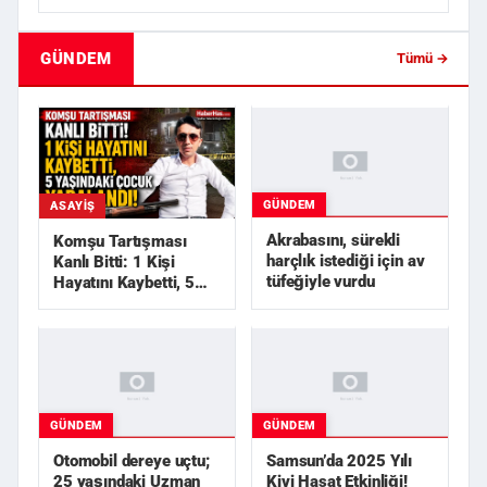
GÜNDEM
Tümü →
GÜNDEM
ASAYIŞ
Akrabasını, sürekli
Komşu Tartışması
harçlık istediği için av
Kanlı Bitti: 1 Kişi
tüfeğiyle vurdu
Hayatını Kaybetti, 5
Yaşındaki Çocuk
Yarala...
GÜNDEM
GÜNDEM
Otomobil dereye uçtu;
Samsun’da 2025 Yılı
25 yaşındaki Uzman
Kivi Hasat Etkinliği!