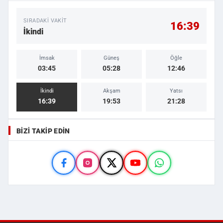
SIRADAKI VAKIT
16:39
İkindi
İmsak
Güneş
Öğle
03:45
05:28
12:46
İkindi
Akşam
Yatsı
16:39
19:53
21:28
BIZI TAKIP EDIN