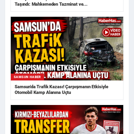
Taşındı: Mahkemeden Tazminat ve...
SAMSUN HABER
Samsun'da Trafik Kazası! Çarpışmanın Etkisiyle
Otomobil Kamp Alanına Uçtu