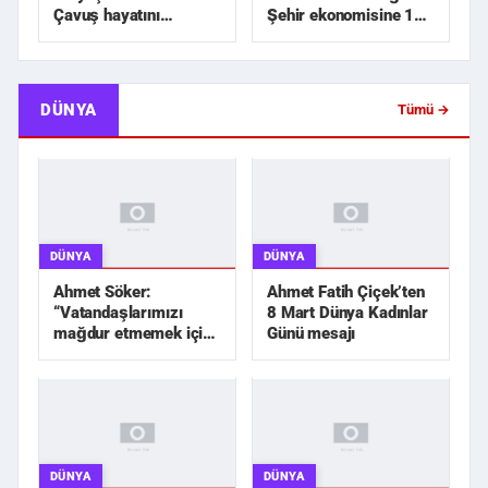
Çavuş hayatını
Şehir ekonomisine 1
kaybetti
milyar TL üzerinde...
DÜNYA
Tümü →
DÜNYA
DÜNYA
Ahmet Söker:
Ahmet Fatih Çiçek’ten
“Vatandaşlarımızı
8 Mart Dünya Kadınlar
mağdur etmemek için
Günü mesajı
elimizden geleni
yapacağız”
DÜNYA
DÜNYA