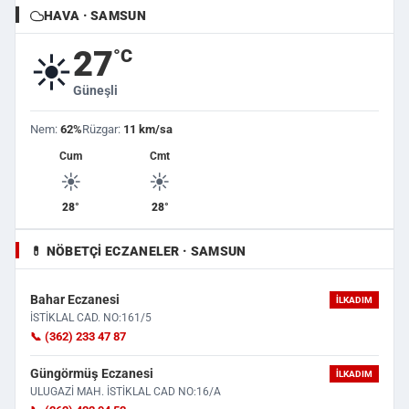
HAVA · SAMSUN
27
°C
☀️
Güneşli
Nem:
62%
Rüzgar:
11 km/sa
Cum
Cmt
☀️
☀️
28°
28°
💊 NÖBETÇI ECZANELER · SAMSUN
Bahar Eczanesi
İLKADIM
İSTİKLAL CAD. NO:161/5
📞 (362) 233 47 87
Güngörmüş Eczanesi
İLKADIM
ULUGAZİ MAH. İSTİKLAL CAD NO:16/A