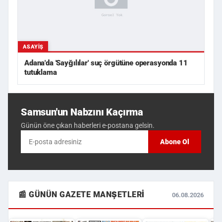
ASAYIŞ
Adana'da 'Sayğılılar' suç örgütüne operasyonda 11
tutuklama
Samsun'un Nabzını Kaçırma
Günün öne çıkan haberleri e-postana gelsin.
Abone Ol
📰 GÜNÜN GAZETE MANŞETLERI
06.08.2026