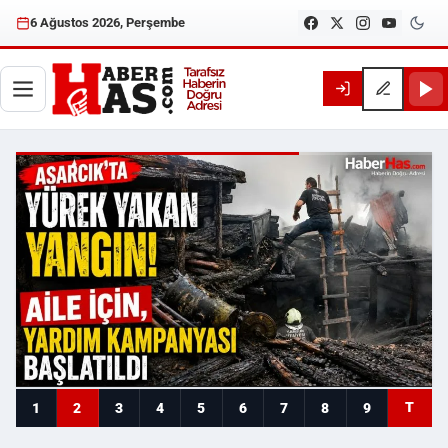
6 Ağustos 2026, Perşembe
Haberhas — Samsun Son Dakika
T
1
2
3
4
5
6
7
8
9