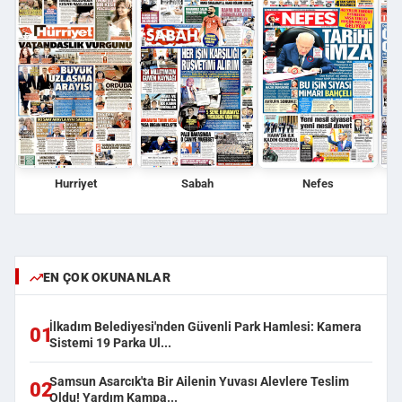
Hurriyet
Sabah
Nefes
EN ÇOK OKUNANLAR
İlkadım Belediyesi'nden Güvenli Park Hamlesi: Kamera
01
Sistemi 19 Parka Ul...
Samsun Asarcık'ta Bir Ailenin Yuvası Alevlere Teslim
02
Oldu! Yardım Kampa...