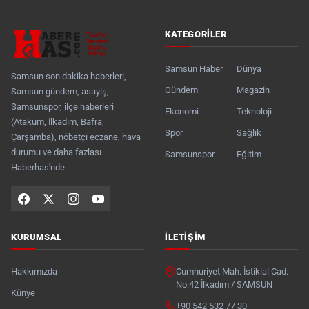
KATEGORILER
Samsun Haber
Dünya
Samsun son dakika haberleri,
Gündem
Magazin
Samsun gündem, asayiş,
Samsunspor, ilçe haberleri
Ekonomi
Teknoloji
(Atakum, İlkadım, Bafra,
Spor
Sağlık
Çarşamba), nöbetçi eczane, hava
durumu ve daha fazlası
Samsunspor
Eğitim
Haberhas'nde.
KURUMSAL
İLETIŞIM
Hakkımızda
Cumhuriyet Mah. İstiklal Cad.
No:42 İlkadım / SAMSUN
Künye
+90 542 532 77 30