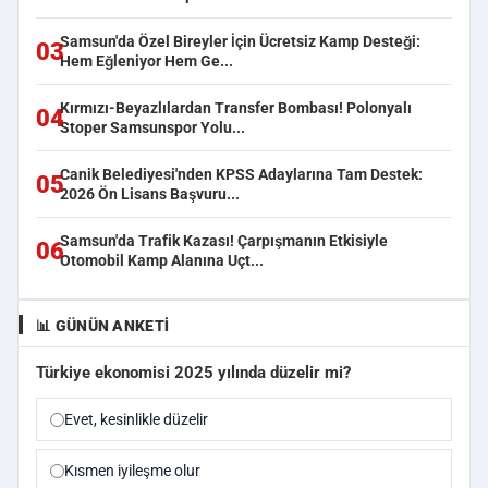
Samsun'da Özel Bireyler İçin Ücretsiz Kamp Desteği:
03
Hem Eğleniyor Hem Ge...
Kırmızı-Beyazlılardan Transfer Bombası! Polonyalı
04
Stoper Samsunspor Yolu...
Canik Belediyesi'nden KPSS Adaylarına Tam Destek:
05
2026 Ön Lisans Başvuru...
Samsun'da Trafik Kazası! Çarpışmanın Etkisiyle
06
Otomobil Kamp Alanına Uçt...
📊 GÜNÜN ANKETI
Türkiye ekonomisi 2025 yılında düzelir mi?
Evet, kesinlikle düzelir
Kısmen iyileşme olur