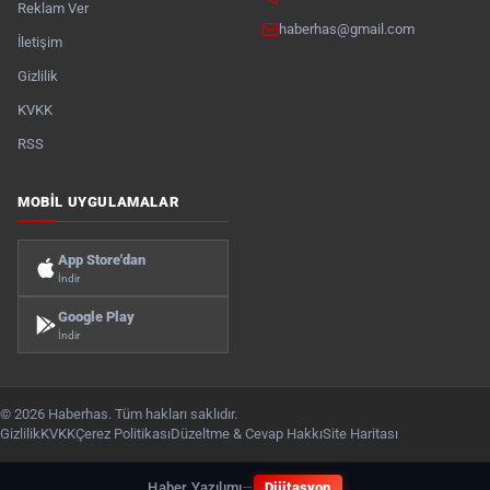
Reklam Ver
haberhas@gmail.com
İletişim
Gizlilik
KVKK
RSS
MOBIL UYGULAMALAR
App Store'dan
İndir
Google Play
İndir
© 2026 Haberhas. Tüm hakları saklıdır.
Gizlilik
KVKK
Çerez Politikası
Düzeltme & Cevap Hakkı
Site Haritası
Haber Yazılımı
—
Dijitasyon