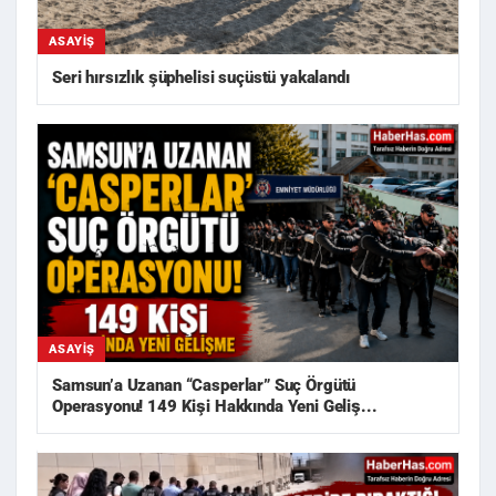
ASAYIŞ
Seri hırsızlık şüphelisi suçüstü yakalandı
ASAYIŞ
Samsun’a Uzanan “Casperlar” Suç Örgütü
Operasyonu! 149 Kişi Hakkında Yeni Geliş...