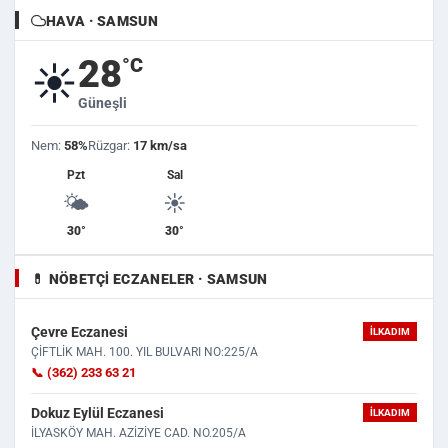
HAVA · SAMSUN
28
°C
☀️
Güneşli
Nem:
58%
Rüzgar:
17 km/sa
Pzt
Sal
🌤️
☀️
30°
30°
💊 NÖBETÇI ECZANELER · SAMSUN
Çevre Eczanesi
İLKADIM
ÇİFTLİK MAH. 100. YIL BULVARI NO:225/A
📞 (362) 233 63 21
Dokuz Eylül Eczanesi
İLKADIM
İLYASKÖY MAH. AZİZİYE CAD. NO.205/A