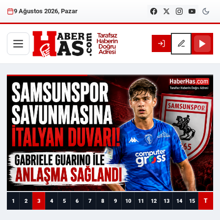
9 Ağustos 2026, Pazar
Haberhas — Samsun Son Dakika
T
1
2
3
4
5
6
7
8
9
10
11
12
13
14
15