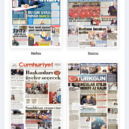
Nefes
Sozcu