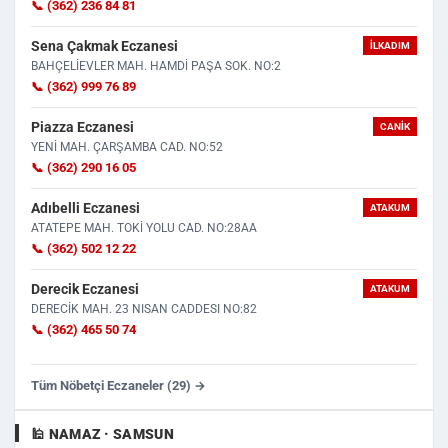
📞 (362) 236 84 81
Sena Çakmak Eczanesi
İLKADIM
BAHÇELİEVLER MAH. HAMDİ PAŞA SOK. NO:2
📞 (362) 999 76 89
Piazza Eczanesi
CANIK
YENİ MAH. ÇARŞAMBA CAD. NO:52
📞 (362) 290 16 05
Adıbelli Eczanesi
ATAKUM
ATATEPE MAH. TOKİ YOLU CAD. NO:28AA
📞 (362) 502 12 22
Derecik Eczanesi
ATAKUM
DERECİK MAH. 23 NISAN CADDESI NO:82
📞 (362) 465 50 74
Tüm Nöbetçi Eczaneler (29) →
🕌 NAMAZ · SAMSUN