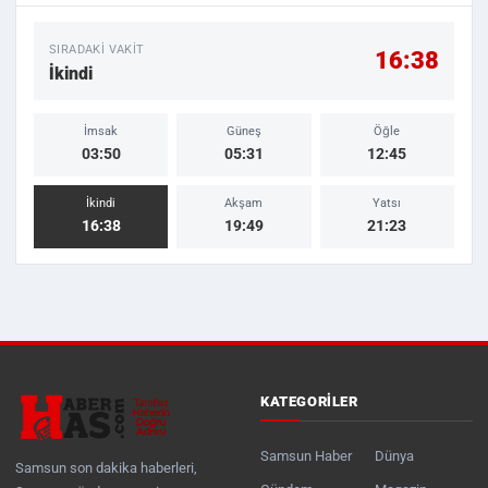
SIRADAKI VAKIT
16:38
İkindi
İmsak
Güneş
Öğle
03:50
05:31
12:45
İkindi
Akşam
Yatsı
16:38
19:49
21:23
KATEGORILER
Samsun Haber
Dünya
Samsun son dakika haberleri,