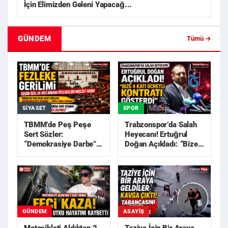
İçin Elimizden Geleni Yapacağ...
GÜNDEM
Tümü →
SIYASET
SPOR
TBMM’de Peş Peşe
Trabzonspor’da Salah
Sert Sözler:
Heyecanı! Ertuğrul
“Demokrasiye Darbe”,
Doğan Açıkladı: “Bize
“Akıllara Zarar”
4 Katı Ücretli Kon...
GÜNDEM
ASAYIŞ