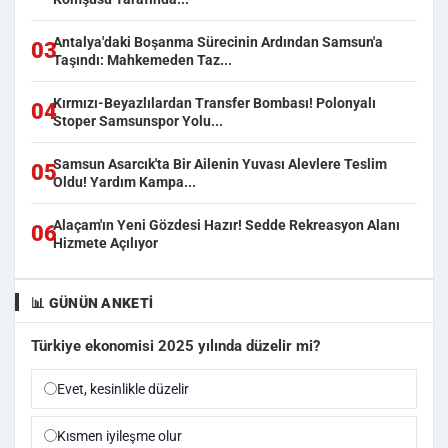
Antalya'daki Boşanma Sürecinin Ardından Samsun'a
03
Taşındı: Mahkemeden Taz...
Kırmızı-Beyazlılardan Transfer Bombası! Polonyalı
04
Stoper Samsunspor Yolu...
Samsun Asarcık'ta Bir Ailenin Yuvası Alevlere Teslim
05
Oldu! Yardım Kampa...
Alaçam'ın Yeni Gözdesi Hazır! Sedde Rekreasyon Alanı
06
Hizmete Açılıyor
📊 GÜNÜN ANKETI
Türkiye ekonomisi 2025 yılında düzelir mi?
Evet, kesinlikle düzelir
Kısmen iyileşme olur