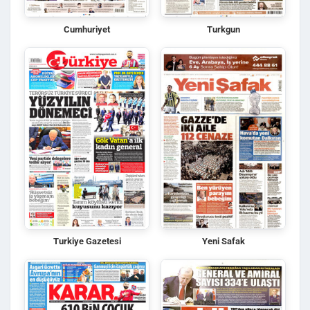
Cumhuriyet
Turkgun
Turkiye Gazetesi
Yeni Safak