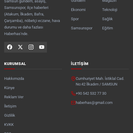
Gündem
Magazin
Samsun gündem, asayiş,
Samsunspor, ilçe haberleri
Ekonomi
Teknoloji
(Atakum, İlkadım, Bafra,
Spor
Sağlık
Çarşamba), nöbetçi eczane, hava
durumu ve daha fazlası
Samsunspor
Eğitim
Haberhas'nde.
KURUMSAL
İLETIŞIM
Hakkımızda
Cumhuriyet Mah. İstiklal Cad.
No:42 İlkadım / SAMSUN
Künye
+90 542 532 77 30
Reklam Ver
haberhas@gmail.com
İletişim
Gizlilik
KVKK