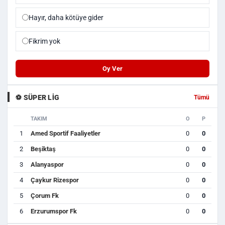
Hayır, daha kötüye gider
Fikrim yok
Oy Ver
⚽ SÜPER LIG
Tümü
TAKIM
O
P
1
Amed Sportif Faaliyetler
0
0
2
Beşiktaş
0
0
3
Alanyaspor
0
0
4
Çaykur Rizespor
0
0
5
Çorum Fk
0
0
6
Erzurumspor Fk
0
0