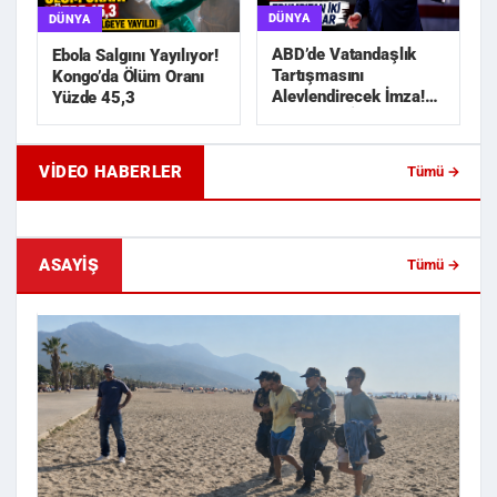
DÜNYA
DÜNYA
ABD’de Vatandaşlık
Ebola Salgını Yayılıyor!
Tartışmasını
Kongo’da Ölüm Oranı
Alevlendirecek İmza!
Yüzde 45,3
Trump’tan İki Yeni
Karar
VIDEO HABERLER
Tümü →
Geride Bıraktığı Mektup Tefecilik
Samsun'da Lise İnşaat
Soruşturmasını Başlatt...
Liralık Kablo Hırsızlı...
ASAYIŞ
Tümü →