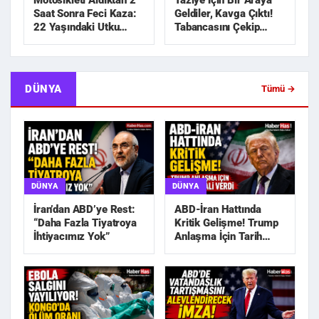
Motosikleti Aldıktan 2
Taziye İçin Bir Araya
Saat Sonra Feci Kaza:
Geldiler, Kavga Çıktı!
22 Yaşındaki Utku
Tabancasını Çekip
Hayatını Kaybetti
Kovaladı
DÜNYA
Tümü →
DÜNYA
DÜNYA
İran’dan ABD’ye Rest:
ABD-İran Hattında
“Daha Fazla Tiyatroya
Kritik Gelişme! Trump
İhtiyacımız Yok”
Anlaşma İçin Tarih
Sinyali Verdi