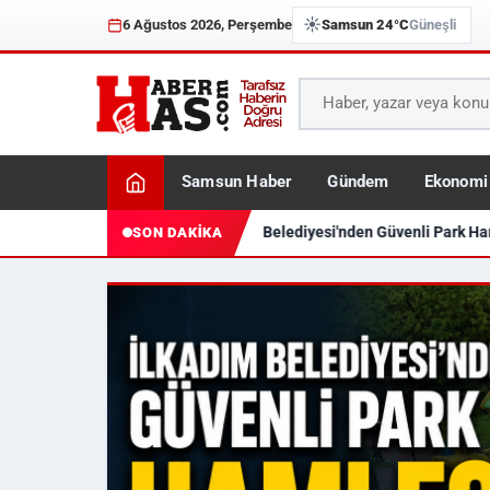
☀️
6 Ağustos 2026, Perşembe
Samsun 24°C
Güneşli
Samsun Haber
Gündem
Ekonomi
İlkadım Belediyesi'nden Güvenli Park Ham
SON DAKİKA
Haberhas — Samsun Son 