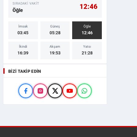
SIRADAKI VAKIT
12:46
Öğle
İmsak
Güneş
Öğle
03:45
05:28
12:46
İkindi
Akşam
Yatsı
16:39
19:53
21:28
BIZI TAKIP EDIN