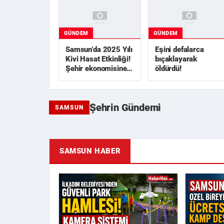
GÜNDEM
GÜNDEM
Samsun’da 2025 Yılı
Eşini defalarca
Kivi Hasat Etkinliği!
bıçaklayarak
Şehir ekonomisine 1
öldürdü!
milyar TL
üzerinde...
Şehrin Gündemi
SAMSUN
İlkadım Belediyesi'nden
Samsun'da Özel Birey
Samsun’da 2025 Yılı Kivi
Eşini defalarca
Güvenli Park Hamlesi:
İçin Ücretsiz Kamp
Hasat Etkinliği! Şehir
bıçaklayarak öldürdü!
SAMSUN HABER
Kamera...
Desteği: ...
ekon...