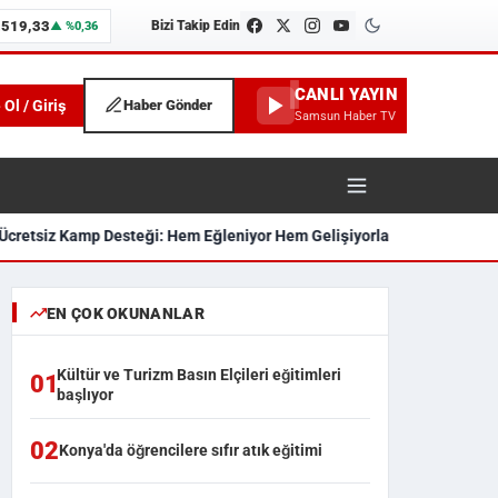
.519,33
Bizi Takip Edin
▲ %0,36
CANLI YAYIN
 Ol / Giriş
Haber Gönder
Samsun Haber TV
Ücretsiz Kamp Desteği: Hem Eğleniyor Hem Gelişiyorlar
Akrabasını, süre
unspor ve İlçe Haberleri
EN ÇOK OKUNANLAR
Kültür ve Turizm Basın Elçileri eğitimleri
01
başlıyor
02
Konya'da öğrencilere sıfır atık eğitimi