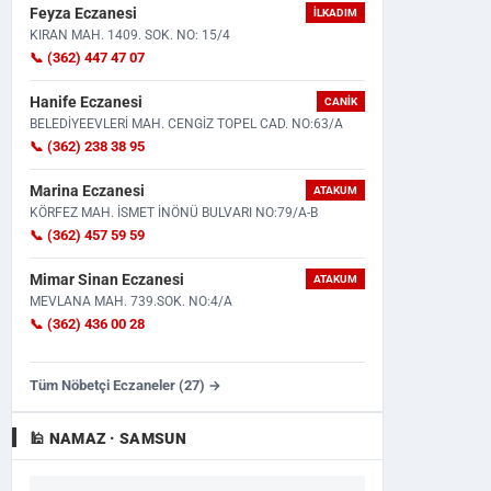
Feyza Eczanesi
İLKADIM
KIRAN MAH. 1409. SOK. NO: 15/4
📞 (362) 447 47 07
Hanife Eczanesi
CANIK
BELEDİYEEVLERİ MAH. CENGİZ TOPEL CAD. NO:63/A
📞 (362) 238 38 95
Marina Eczanesi
ATAKUM
KÖRFEZ MAH. İSMET İNÖNÜ BULVARI NO:79/A-B
📞 (362) 457 59 59
Mimar Sinan Eczanesi
ATAKUM
MEVLANA MAH. 739.SOK. NO:4/A
📞 (362) 436 00 28
Tüm Nöbetçi Eczaneler (27) →
Turkgun
Turkiye Gazetesi
Yeni S
🕌 NAMAZ · SAMSUN