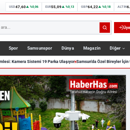
47,60
55,09
64,22
6
USD
▲ %0,06
EUR
▲ %0,13
GBP
▲ %0,18
ALTIN
Üye
Spor
Samsunspor
Dünya
Magazin
Diğer
lesi: Kamera Sistemi 19 Parka Ulaşıyor
Samsun'da Özel Bireyler İçin 
Dakika Haberleri, Gündem, Sams