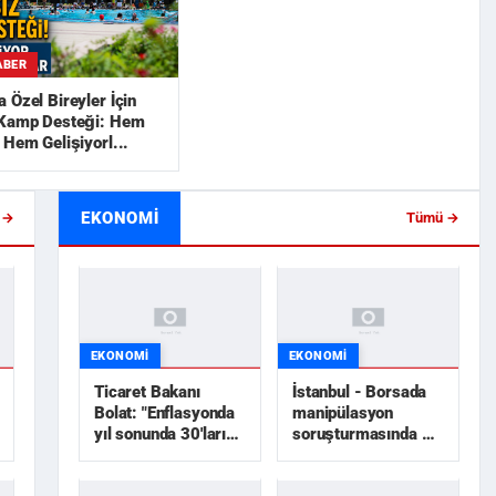
ABER
 Özel Bireyler İçin
 Kamp Desteği: Hem
 Hem Gelişiyorl...
EKONOMI
 →
Tümü →
EKONOMI
EKONOMI
Ticaret Bakanı
İstanbul - Borsada
Bolat: "Enflasyonda
manipülasyon
yıl sonunda 30'ların
soruşturmasında 12
altını göreceğiz"
şüpheli tutuklandı