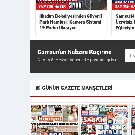
SAMSUN H
SAMSUN HABER
Samsun'da
İlkadım Belediyesi'nden Güvenli
Ücretsiz
Park Hamlesi: Kamera Sistemi
Eğleniyor
19 Parka Ulaşıyor
Samsun'un Nabzını Kaçırma
Günün öne çıkan haberleri e-postana gelsin.
📰 GÜNÜN GAZETE MANŞETLERI