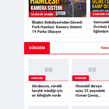
SAMSUN H
SAMSUN HABER
Samsun'da
İlkadım Belediyesi'nden Güvenli
Ücretsiz
Park Hamlesi: Kamera Sistemi
Eğleniyor
19 Parka Ulaşıyor
GÜNDEM
Tümü
GÜNDEM
GÜNDEM
Akrabasını, sürekli
Otomobil dereye
harçlık istediği için
uçtu; 25 yaşındaki
av tüfeğiyle vurdu
Uzman Çavuş
hayatını kaybetti