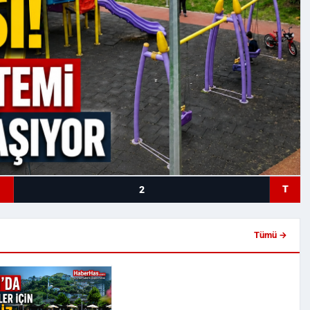
T
2
Tümü →