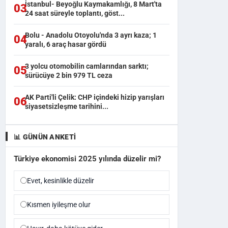
İstanbul- Beyoğlu Kaymakamlığı, 8 Mart'ta
03
24 saat süreyle toplantı, göst...
Bolu - Anadolu Otoyolu'nda 3 ayrı kaza; 1
04
yaralı, 6 araç hasar gördü
3 yolcu otomobilin camlarından sarktı;
05
sürücüye 2 bin 979 TL ceza
AK Parti'li Çelik: CHP içindeki hizip yarışları
06
siyasetsizleşme tarihini...
📊 GÜNÜN ANKETI
Türkiye ekonomisi 2025 yılında düzelir mi?
Evet, kesinlikle düzelir
Kısmen iyileşme olur