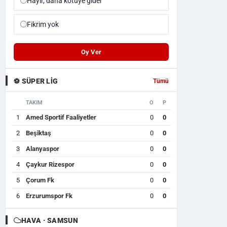
Hayır, daha kötüye gider
Fikrim yok
Oy Ver
⚽ SÜPER LIG
Tümü
TAKIM
O
P
1
Amed Sportif Faaliyetler
0
0
2
Beşiktaş
0
0
3
Alanyaspor
0
0
4
Çaykur Rizespor
0
0
5
Çorum Fk
0
0
6
Erzurumspor Fk
0
0
HAVA · SAMSUN