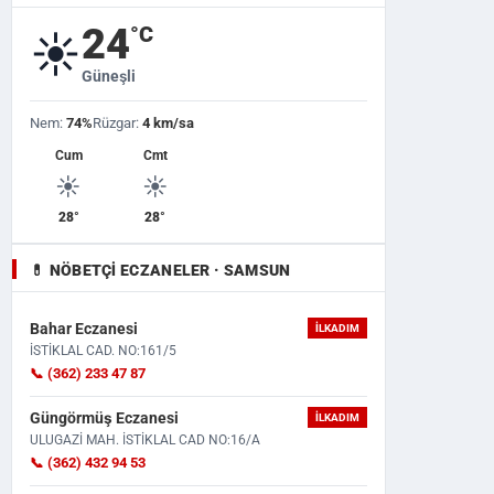
24
°C
☀️
Güneşli
Nem:
74%
Rüzgar:
4 km/sa
Cum
Cmt
☀️
☀️
28°
28°
💊 NÖBETÇI ECZANELER · SAMSUN
Bahar Eczanesi
İLKADIM
İSTİKLAL CAD. NO:161/5
📞 (362) 233 47 87
Güngörmüş Eczanesi
İLKADIM
ULUGAZİ MAH. İSTİKLAL CAD NO:16/A
📞 (362) 432 94 53