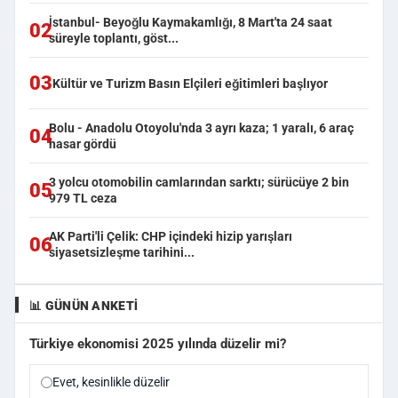
İstanbul- Beyoğlu Kaymakamlığı, 8 Mart'ta 24 saat
02
süreyle toplantı, göst...
03
Kültür ve Turizm Basın Elçileri eğitimleri başlıyor
Bolu - Anadolu Otoyolu'nda 3 ayrı kaza; 1 yaralı, 6 araç
04
hasar gördü
3 yolcu otomobilin camlarından sarktı; sürücüye 2 bin
05
979 TL ceza
AK Parti'li Çelik: CHP içindeki hizip yarışları
06
siyasetsizleşme tarihini...
📊 GÜNÜN ANKETI
Türkiye ekonomisi 2025 yılında düzelir mi?
Evet, kesinlikle düzelir