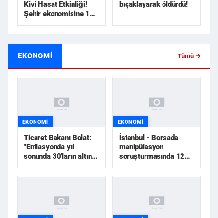
Kivi Hasat Etkinliği!
bıçaklayarak öldürdü!
Şehir ekonomisine 1
milyar TL üzerinde...
EKONOMI
Tümü →
EKONOMI
EKONOMI
Ticaret Bakanı Bolat:
İstanbul - Borsada
"Enflasyonda yıl
manipülasyon
sonunda 30'ların altını
soruşturmasında 12
göreceğiz"
şüpheli tutuklandı