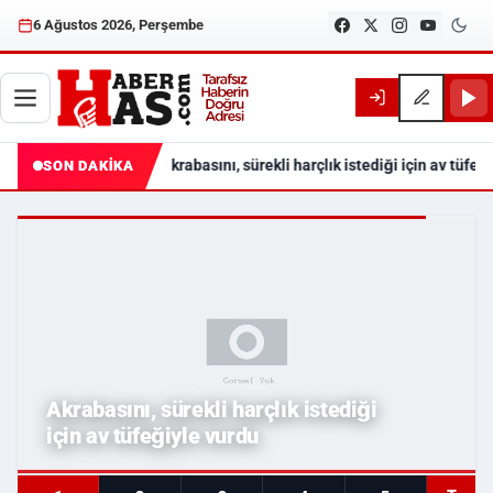
6 Ağustos 2026, Perşembe
Akrabasını, sürekli harçlık istediği için av tüfeğ
SON DAKİKA
Haberhas — Samsun Son Dakika
Akrabasını, sürekli harçlık istediği
için av tüfeğiyle vurdu