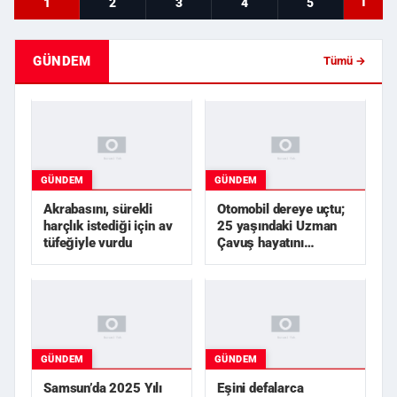
T
1
2
3
4
5
GÜNDEM
Tümü →
GÜNDEM
GÜNDEM
Akrabasını, sürekli
Otomobil dereye uçtu;
harçlık istediği için av
25 yaşındaki Uzman
tüfeğiyle vurdu
Çavuş hayatını
kaybetti
GÜNDEM
GÜNDEM
Samsun’da 2025 Yılı
Eşini defalarca