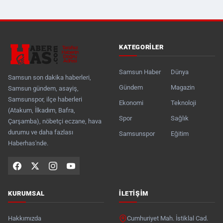
KATEGORILER
Samsun Haber
Dünya
Samsun son dakika haberleri,
Gündem
Magazin
Samsun gündem, asayiş,
Samsunspor, ilçe haberleri
Ekonomi
Teknoloji
(Atakum, İlkadım, Bafra,
Spor
Sağlık
Çarşamba), nöbetçi eczane, hava
durumu ve daha fazlası
Samsunspor
Eğitim
Haberhas'nde.
KURUMSAL
İLETIŞIM
Hakkımızda
Cumhuriyet Mah. İstiklal Cad.