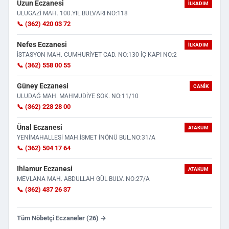
Uzun Eczanesi
İLKADIM
ULUGAZİ MAH. 100.YIL BULVARI NO:118
📞 (362) 420 03 72
Nefes Eczanesi
İLKADIM
İSTASYON MAH. CUMHURİYET CAD. NO:130 İÇ KAPI NO:2
📞 (362) 558 00 55
Güney Eczanesi
CANIK
ULUDAĞ MAH. MAHMUDİYE SOK. NO:11/10
📞 (362) 228 28 00
Ünal Eczanesi
ATAKUM
YENİMAHALLESİ MAH.İSMET İNÖNÜ BUL.NO:31/A
📞 (362) 504 17 64
Ihlamur Eczanesi
ATAKUM
MEVLANA MAH. ABDULLAH GÜL BULV. NO:27/A
📞 (362) 437 26 37
Tüm Nöbetçi Eczaneler (26) →