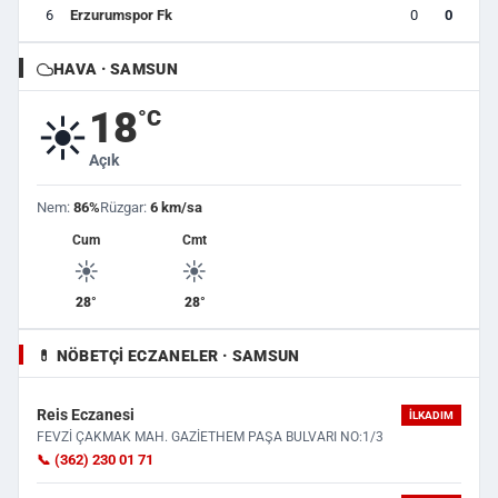
6
Erzurumspor Fk
0
0
HAVA · SAMSUN
18
°C
☀️
Açık
Nem:
86%
Rüzgar:
6 km/sa
Cum
Cmt
☀️
☀️
28°
28°
💊 NÖBETÇI ECZANELER · SAMSUN
Reis Eczanesi
İLKADIM
FEVZİ ÇAKMAK MAH. GAZİETHEM PAŞA BULVARI NO:1/3
📞 (362) 230 01 71