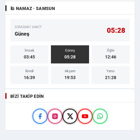
🕌 NAMAZ · SAMSUN
SIRADAKI VAKIT
05:28
Güneş
İmsak
Güneş
Öğle
03:45
05:28
12:46
İkindi
Akşam
Yatsı
16:39
19:53
21:28
BIZI TAKIP EDIN