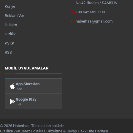
No:42 İlkadım / SAMSUN
Künye
+90 542 532 77 30
Reklam Ver
haberhas@gmail.com
İletişim
Gizlilik
KVKK
RSS
MOBIL UYGULAMALAR
App Store'dan
İndir
Google Play
İndir
© 2026 Haberhas. Tüm hakları saklıdır.
Gizlilik
KVKK
Çerez Politikası
Düzeltme & Cevap Hakkı
Site Haritası