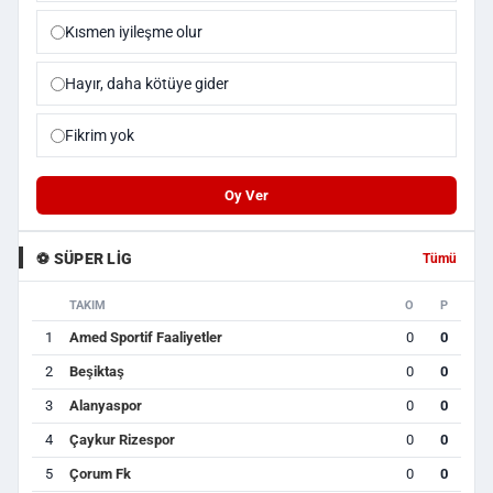
Kısmen iyileşme olur
Hayır, daha kötüye gider
Fikrim yok
Oy Ver
⚽ SÜPER LIG
Tümü
TAKIM
O
P
1
Amed Sportif Faaliyetler
0
0
2
Beşiktaş
0
0
3
Alanyaspor
0
0
4
Çaykur Rizespor
0
0
5
Çorum Fk
0
0