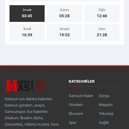
İmsak
Güneş
Öğle
03:45
05:28
12:46
İkindi
Akşam
Yatsı
16:39
19:53
21:28
KATEGORILER
Samsun Haber
Dünya
Samsun son dakika haberleri,
Gündem
Magazin
Samsun gündem, asayiş,
Samsunspor, ilçe haberleri
Ekonomi
Teknoloji
(Atakum, İlkadım, Bafra,
Spor
Sağlık
Çarşamba), nöbetçi eczane, hava