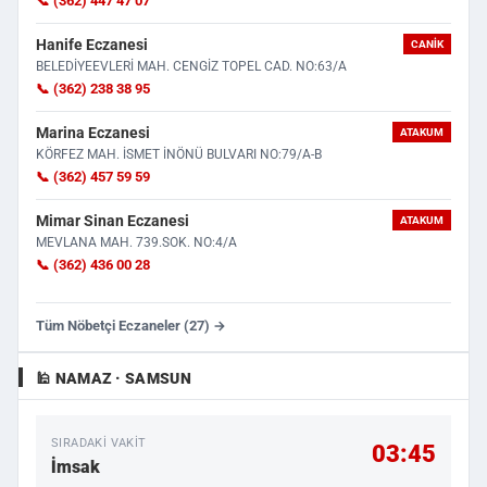
📞 (362) 447 47 07
Hanife Eczanesi
CANIK
BELEDİYEEVLERİ MAH. CENGİZ TOPEL CAD. NO:63/A
📞 (362) 238 38 95
Marina Eczanesi
ATAKUM
KÖRFEZ MAH. İSMET İNÖNÜ BULVARI NO:79/A-B
📞 (362) 457 59 59
Mimar Sinan Eczanesi
ATAKUM
MEVLANA MAH. 739.SOK. NO:4/A
📞 (362) 436 00 28
Tüm Nöbetçi Eczaneler (27) →
🕌 NAMAZ · SAMSUN
SIRADAKI VAKIT
03:45
İmsak