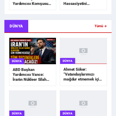
Hassasiyetini
Yardımcısı Komşusu
Zedeleyecek Hiçbir
Tarafından Öldürü...
Adım Atılmayaca...
DÜNYA
Tümü →
DÜNYA
DÜNYA
Ahmet Söker:
ABD Başkan
“Vatandaşlarımızı
Yardımcısı Vance:
mağdur etmemek için
İran'ın Nükleer Silah
elimizden geleni
Sahibi Olmasına İzin
yapacağız”
Vermeyec...
DÜNYA
DÜNYA