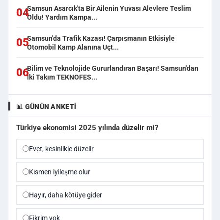
Samsun Asarcık'ta Bir Ailenin Yuvası Alevlere Teslim
04
Oldu! Yardım Kampa...
Samsun'da Trafik Kazası! Çarpışmanın Etkisiyle
05
Otomobil Kamp Alanına Uçt...
Bilim ve Teknolojide Gururlandıran Başarı! Samsun'dan
06
İki Takım TEKNOFES...
📊 GÜNÜN ANKETI
Türkiye ekonomisi 2025 yılında düzelir mi?
Evet, kesinlikle düzelir
Kısmen iyileşme olur
Hayır, daha kötüye gider
Fikrim yok