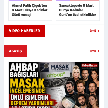
Ahmet Fatih Çiçek’ten
Sancaktepe’de 8 Mart
8 Mart Dünya Kadınlar
Dünya Kadınlar
Günü mesajı
Günü’ne özel etkinlikler
VIDEO HABERLER
Tümü →
Eski Sevgili Karşılaşması Kanlı Bitti!
Apartman Girişinde Si
İki Kişiye Sokak ...
Yönetici Yardımcısı K..
ASAYIŞ
Tümü →