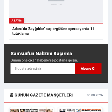
ASAYIŞ
Adana'da 'Sayğılılar' suç örgütüne operasyonda 11
tutuklama
Samsun'un Nabzını Kaçırma
Günün öne çıkan haberleri e-postana gelsin.
Abone Ol
📰 GÜNÜN GAZETE MANŞETLERI
06.08.2026