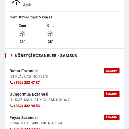
Açık
Nem:
81%
Rüzgar:
5 km/sa
Cum
Cmt
☀️
☀️
29°
28°
💊 NÖBETÇI ECZANELER · SAMSUN
Bahar Eczanesi
İLKADIM
İSTİKLAL CAD. NO:161/5
📞 (362) 233 47 87
Güngörmüş Eczanesi
İLKADIM
ULUGAZİ MAH. İSTİKLAL CAD NO:16/A
📞 (362) 432 94 53
Feyza Eczanesi
İLKADIM
KIRAN MAH. 1409. SOK. NO: 15/4