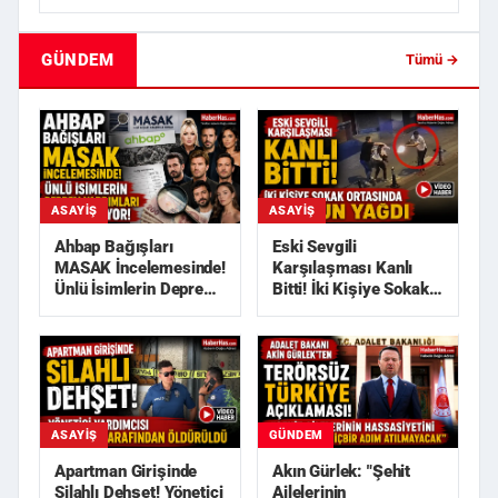
GÜNDEM
Tümü →
ASAYIŞ
ASAYIŞ
Ahbap Bağışları
Eski Sevgili
MASAK İncelemesinde!
Karşılaşması Kanlı
Ünlü İsimlerin Deprem
Bitti! İki Kişiye Sokak
Yardımları Araştırılı...
Ortasında Kurşun
Yağdı
GÜNDEM
ASAYIŞ
Akın Gürlek: "Şehit
Apartman Girişinde
Ailelerinin
Silahlı Dehşet! Yönetici