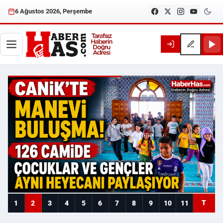
6 Ağustos 2026, Perşembe
Haberhas — Samsun Son Dakika
T
1
2
3
4
5
6
7
8
9
10
11