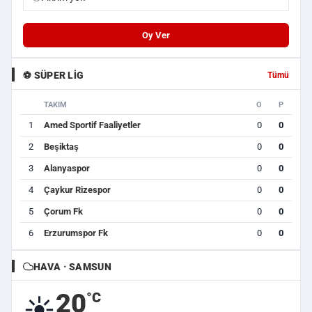
Oy Ver
⚽ SÜPER LIG
Tümü
TAKIM
O
P
1
Amed Sportif Faaliyetler
0
0
2
Beşiktaş
0
0
3
Alanyaspor
0
0
4
Çaykur Rizespor
0
0
5
Çorum Fk
0
0
6
Erzurumspor Fk
0
0
HAVA · SAMSUN
20
°C
☀️