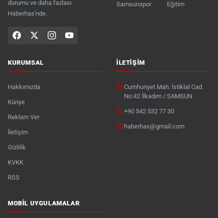
durumu ve daha fazlası
Samsunspor
Eğitim
Haberhas'nde.
KURUMSAL
İLETIŞIM
Hakkımızda
Cumhuriyet Mah. İstiklal Cad.
No:42 İlkadım / SAMSUN
Künye
+90 542 532 77 30
Reklam Ver
haberhas@gmail.com
İletişim
Gizlilik
KVKK
RSS
MOBIL UYGULAMALAR