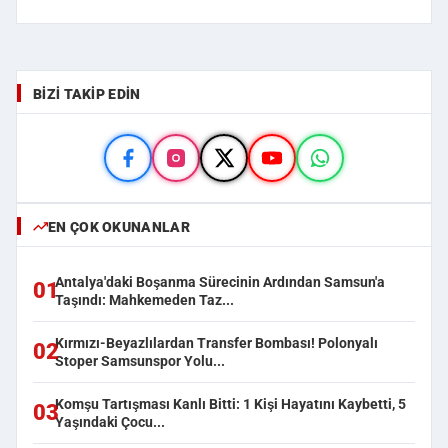
BIZI TAKIP EDIN
EN ÇOK OKUNANLAR
Antalya'daki Boşanma Sürecinin Ardından Samsun'a
01
Taşındı: Mahkemeden Taz...
Kırmızı-Beyazlılardan Transfer Bombası! Polonyalı
02
Stoper Samsunspor Yolu...
Komşu Tartışması Kanlı Bitti: 1 Kişi Hayatını Kaybetti, 5
03
Yaşındaki Çocu...