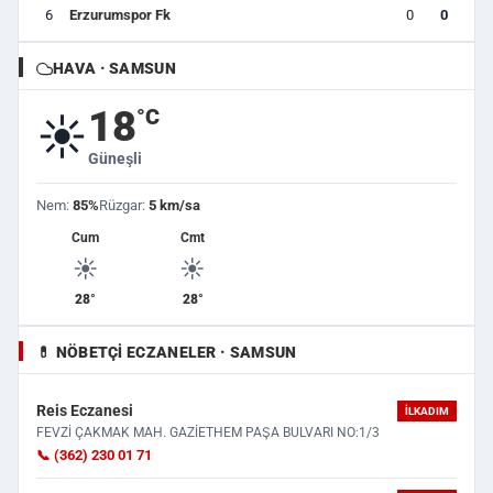
6
Erzurumspor Fk
0
0
HAVA · SAMSUN
18
°C
☀️
Güneşli
Nem:
85%
Rüzgar:
5 km/sa
Cum
Cmt
☀️
☀️
28°
28°
💊 NÖBETÇI ECZANELER · SAMSUN
Reis Eczanesi
İLKADIM
FEVZİ ÇAKMAK MAH. GAZİETHEM PAŞA BULVARI NO:1/3
📞 (362) 230 01 71