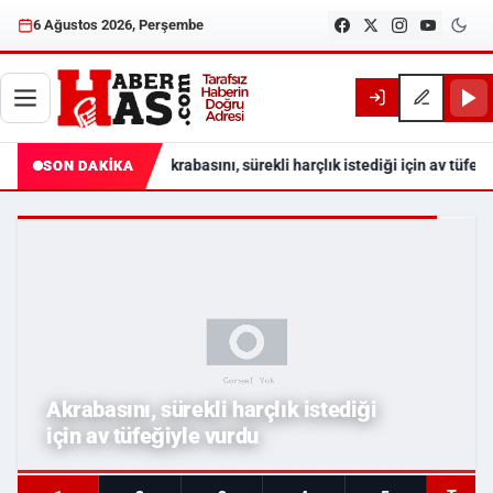
6 Ağustos 2026, Perşembe
Akrabasını, sürekli harçlık istediği için av tüfeğ
SON DAKİKA
Haberhas — Samsun Son Dakika
Akrabasını, sürekli harçlık istediği
için av tüfeğiyle vurdu