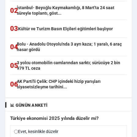
İstanbul- Beyoğlu Kaymakamlığı, 8 Mart'ta 24 saat
02
süreyle toplantı, göst...
03
Kültür ve Turizm Basın Elçileri eğitimleri başlıyor
Bolu - Anadolu Otoyolu'nda 3 ayrı kaza; 1 yaralı, 6 araç
04
hasar gördü
3 yolcu otomobilin camlarından sarktı; sürücüye 2 bin
05
979 TL ceza
AK Parti'li Çelik: CHP içindeki hizip yarışları
06
siyasetsizleşme tarihini...
📊 GÜNÜN ANKETI
Türkiye ekonomisi 2025 yılında düzelir mi?
Evet, kesinlikle düzelir