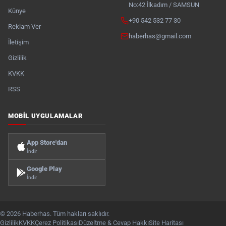
No:42 İlkadım / SAMSUN
Künye
+90 542 532 77 30
Reklam Ver
haberhas@gmail.com
İletişim
Gizlilik
KVKK
RSS
MOBIL UYGULAMALAR
App Store'dan
İndir
Google Play
İndir
© 2026 Haberhas. Tüm hakları saklıdır.
Gizlilik
KVKK
Çerez Politikası
Düzeltme & Cevap Hakkı
Site Haritası