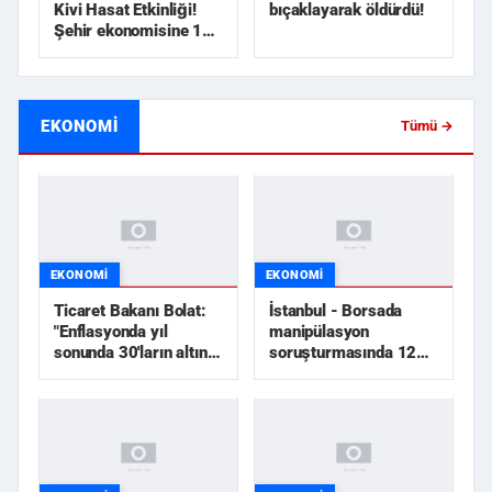
Kivi Hasat Etkinliği!
bıçaklayarak öldürdü!
Şehir ekonomisine 1
milyar TL üzerinde...
EKONOMI
Tümü →
EKONOMI
EKONOMI
Ticaret Bakanı Bolat:
İstanbul - Borsada
"Enflasyonda yıl
manipülasyon
sonunda 30'ların altını
soruşturmasında 12
göreceğiz"
şüpheli tutuklandı