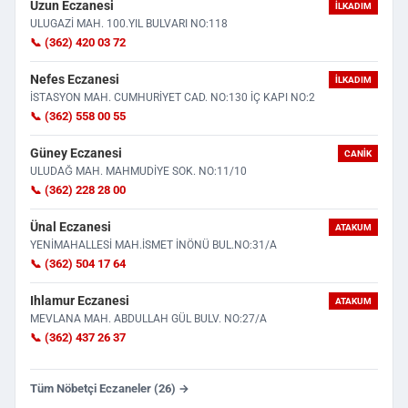
Uzun Eczanesi
İLKADIM
ULUGAZİ MAH. 100.YIL BULVARI NO:118
📞 (362) 420 03 72
Nefes Eczanesi
İLKADIM
İSTASYON MAH. CUMHURİYET CAD. NO:130 İÇ KAPI NO:2
📞 (362) 558 00 55
Güney Eczanesi
CANIK
ULUDAĞ MAH. MAHMUDİYE SOK. NO:11/10
📞 (362) 228 28 00
Ünal Eczanesi
ATAKUM
YENİMAHALLESİ MAH.İSMET İNÖNÜ BUL.NO:31/A
📞 (362) 504 17 64
Ihlamur Eczanesi
ATAKUM
MEVLANA MAH. ABDULLAH GÜL BULV. NO:27/A
📞 (362) 437 26 37
Tüm Nöbetçi Eczaneler (26) →