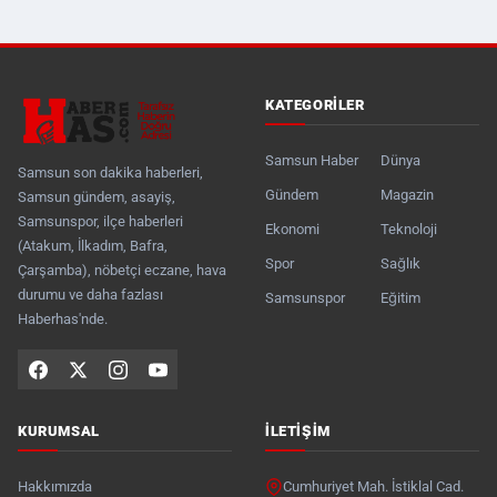
KATEGORILER
Samsun Haber
Dünya
Samsun son dakika haberleri,
Gündem
Magazin
Samsun gündem, asayiş,
Samsunspor, ilçe haberleri
Ekonomi
Teknoloji
(Atakum, İlkadım, Bafra,
Spor
Sağlık
Çarşamba), nöbetçi eczane, hava
durumu ve daha fazlası
Samsunspor
Eğitim
Haberhas'nde.
KURUMSAL
İLETIŞIM
Hakkımızda
Cumhuriyet Mah. İstiklal Cad.