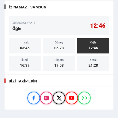
🕌 NAMAZ · SAMSUN
SIRADAKI VAKIT
12:46
Öğle
İmsak
Güneş
Öğle
03:45
05:28
12:46
İkindi
Akşam
Yatsı
16:39
19:53
21:28
BIZI TAKIP EDIN