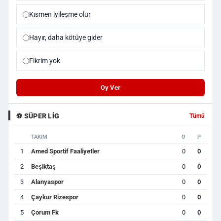
Kısmen iyileşme olur
Hayır, daha kötüye gider
Fikrim yok
Oy Ver
⚽ SÜPER LIG
Tümü
TAKIM
O
P
1
Amed Sportif Faaliyetler
0
0
2
Beşiktaş
0
0
3
Alanyaspor
0
0
4
Çaykur Rizespor
0
0
5
Çorum Fk
0
0