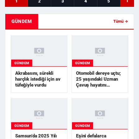
T
1
2
3
4
5
GÜNDEM
Tümü →
GÜNDEM
GÜNDEM
Akrabasını, sürekli
Otomobil dereye uçtu;
harçlık istediği için av
25 yaşındaki Uzman
tüfeğiyle vurdu
Çavuş hayatını
kaybetti
GÜNDEM
GÜNDEM
Samsun’da 2025 Yılı
Eşini defalarca