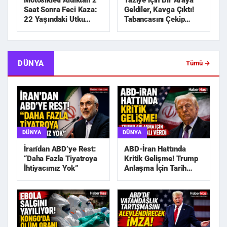
Motosikleti Aldıktan 2
Taziye İçin Bir Araya
Saat Sonra Feci Kaza:
Geldiler, Kavga Çıktı!
22 Yaşındaki Utku
Tabancasını Çekip
Hayatını Kaybetti
Kovaladı
DÜNYA
Tümü →
DÜNYA
DÜNYA
İran’dan ABD’ye Rest:
ABD-İran Hattında
“Daha Fazla Tiyatroya
Kritik Gelişme! Trump
İhtiyacımız Yok”
Anlaşma İçin Tarih
Sinyali Verdi