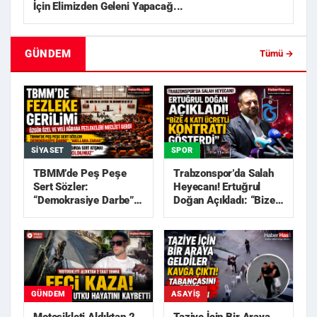
İçin Elimizden Geleni Yapacağ...
GÜNDEM
Tümü →
SIYASET
SPOR
TBMM’de Peş Peşe
Trabzonspor’da Salah
Sert Sözler:
Heyecanı! Ertuğrul
“Demokrasiye Darbe”,
Doğan Açıkladı: “Bize
“Akıllara Zarar”
4 Katı Ücretli Kon...
GÜNDEM
ASAYIŞ