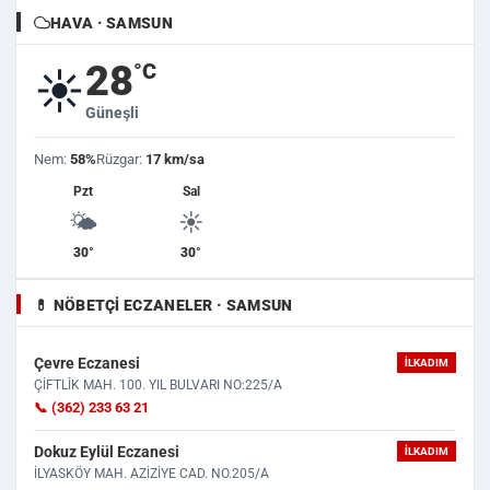
HAVA · SAMSUN
28
°C
☀️
Güneşli
Nem:
58%
Rüzgar:
17 km/sa
Pzt
Sal
🌤️
☀️
30°
30°
💊 NÖBETÇI ECZANELER · SAMSUN
Çevre Eczanesi
İLKADIM
ÇİFTLİK MAH. 100. YIL BULVARI NO:225/A
📞 (362) 233 63 21
Dokuz Eylül Eczanesi
İLKADIM
İLYASKÖY MAH. AZİZİYE CAD. NO.205/A