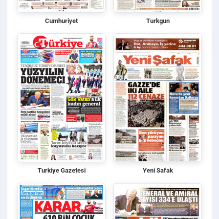
Cumhuriyet
Turkgun
Turkiye Gazetesi
Yeni Safak