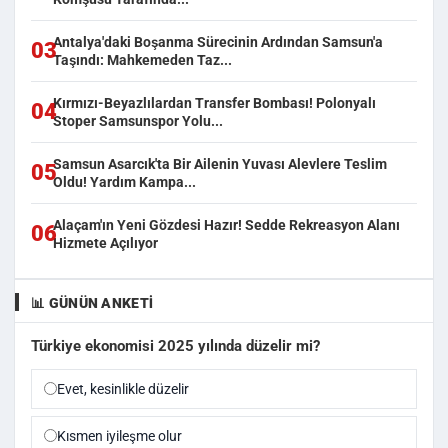
Antalya'daki Boşanma Sürecinin Ardından Samsun'a
03
Taşındı: Mahkemeden Taz...
Kırmızı-Beyazlılardan Transfer Bombası! Polonyalı
04
Stoper Samsunspor Yolu...
Samsun Asarcık'ta Bir Ailenin Yuvası Alevlere Teslim
05
Oldu! Yardım Kampa...
Alaçam'ın Yeni Gözdesi Hazır! Sedde Rekreasyon Alanı
06
Hizmete Açılıyor
📊 GÜNÜN ANKETI
Türkiye ekonomisi 2025 yılında düzelir mi?
Evet, kesinlikle düzelir
Kısmen iyileşme olur