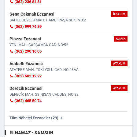
📞 (362) 236 84 81
Sena Çakmak Eczanesi
İLKADIM
BAHÇELİEVLER MAH. HAMDİ PAŞA SOK. NO:2
📞 (362) 999 76 89
Piazza Eczanesi
CANIK
YENİ MAH. ÇARŞAMBA CAD. NO:52
📞 (362) 290 16 05
Adıbelli Eczanesi
ATAKUM
ATATEPE MAH. TOKİ YOLU CAD. NO:28AA
📞 (362) 502 12 22
Derecik Eczanesi
ATAKUM
DERECİK MAH. 23 NISAN CADDESI NO:82
📞 (362) 465 50 74
Tüm Nöbetçi Eczaneler (29) →
🕌 NAMAZ · SAMSUN