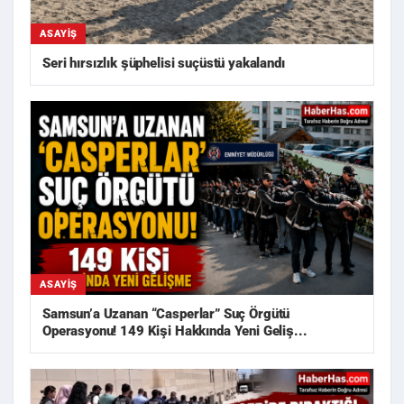
ASAYIŞ
Seri hırsızlık şüphelisi suçüstü yakalandı
ASAYIŞ
Samsun’a Uzanan “Casperlar” Suç Örgütü
Operasyonu! 149 Kişi Hakkında Yeni Geliş...