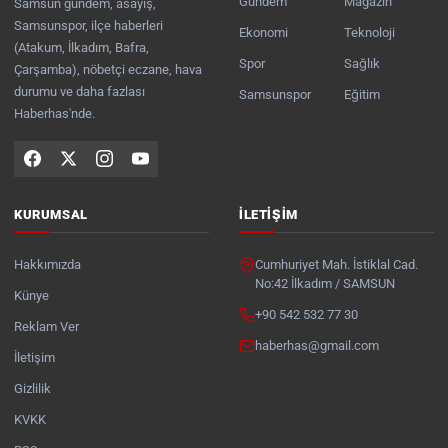
Gündem
Magazin
Samsun gündem, asayiş,
Samsunspor, ilçe haberleri
Ekonomi
Teknoloji
(Atakum, İlkadım, Bafra,
Spor
Sağlık
Çarşamba), nöbetçi eczane, hava
durumu ve daha fazlası
Samsunspor
Eğitim
Haberhas'nde.
KURUMSAL
İLETIŞIM
Hakkımızda
Cumhuriyet Mah. İstiklal Cad.
No:42 İlkadım / SAMSUN
Künye
+90 542 532 77 30
Reklam Ver
haberhas@gmail.com
İletişim
Gizlilik
KVKK