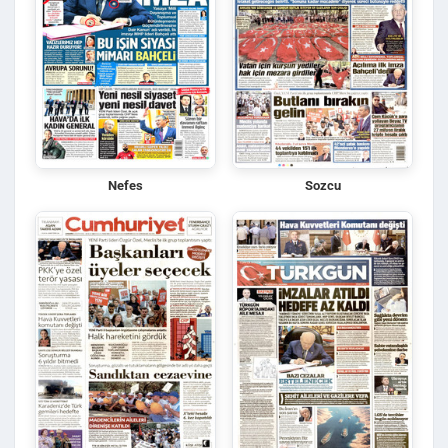
Nefes
Sozcu