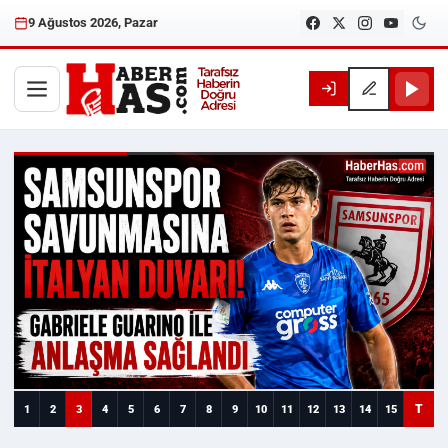
9 Ağustos 2026, Pazar
Haberhas — Samsun Son Dakika
T
1
2
3
4
5
6
7
8
9
10
11
12
13
14
15