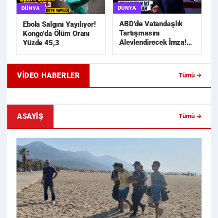
DÜNYA
DÜNYA
ABD’de Vatandaşlık
Ebola Salgını Yayılıyor!
Tartışmasını
Kongo’da Ölüm Oranı
Alevlendirecek İmza!
Yüzde 45,3
Trump’tan İki Yeni
Karar
VIDEO HABERLER
Tümü →
Geride Bıraktığı Mektup Tefecilik
Samsun'da Lise İnşaat
Soruşturmasını Başlatt...
Liralık Kablo Hırsızlı...
ASAYIŞ
Tümü →