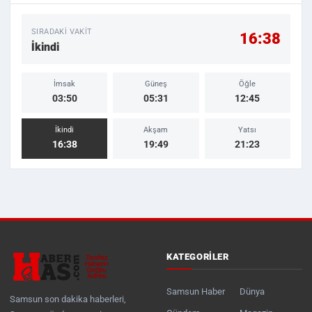
SIRADAKI VAKIT
16:38
İkindi
İmsak
Güneş
Öğle
03:50
05:31
12:45
İkindi
Akşam
Yatsı
16:38
19:49
21:23
KATEGORILER
Samsun Haber
Dünya
Samsun son dakika haberleri,