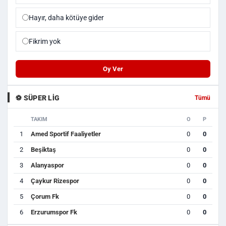
Hayır, daha kötüye gider
Fikrim yok
Oy Ver
⚽ SÜPER LIG
Tümü
TAKIM
O
P
1
Amed Sportif Faaliyetler
0
0
2
Beşiktaş
0
0
3
Alanyaspor
0
0
4
Çaykur Rizespor
0
0
5
Çorum Fk
0
0
6
Erzurumspor Fk
0
0