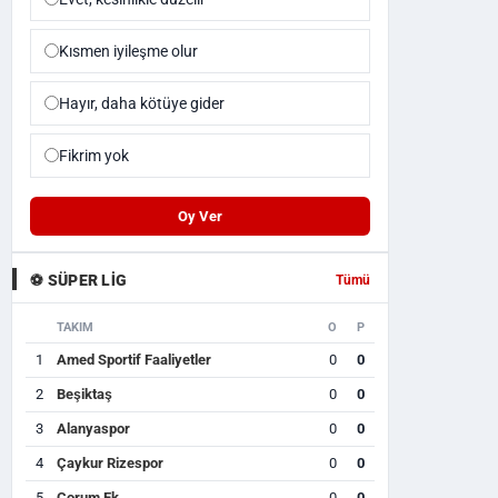
Kısmen iyileşme olur
Hayır, daha kötüye gider
Fikrim yok
Oy Ver
⚽ SÜPER LIG
Tümü
TAKIM
O
P
1
Amed Sportif Faaliyetler
0
0
2
Beşiktaş
0
0
3
Alanyaspor
0
0
4
Çaykur Rizespor
0
0
5
Çorum Fk
0
0