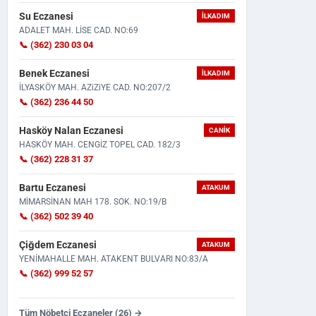
Su Eczanesi
İLKADIM
ADALET MAH. LİSE CAD. NO:69
📞 (362) 230 03 04
Benek Eczanesi
İLKADIM
İLYASKÖY MAH. AZiZiYE CAD. NO:207/2
📞 (362) 236 44 50
Motosikleti Aldıktan 2 Saat Sonra
Taziye İçin Bir Araya Geldile
Hasköy Nalan Eczanesi
CANIK
Feci Kaza: 22 Yaşındak...
Çıktı! Tabancasını...
HASKÖY MAH. CENGİZ TOPEL CAD. 182/3
📞 (362) 228 31 37
Bartu Eczanesi
ATAKUM
MİMARSİNAN MAH 178. SOK. NO:19/B
📞 (362) 502 39 40
Çiğdem Eczanesi
ATAKUM
YENİMAHALLE MAH. ATAKENT BULVARI NO:83/A
📞 (362) 999 52 57
Tüm Nöbetçi Eczaneler (26) →