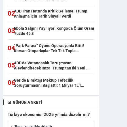
ABD-İran Hattında Kritik Gelişme! Trump
02
Anlaşma İçin Tarih Sinyali Verdi
Ebola Salgını Yayılıyor! Kongo’da Ölüm Oranı
03
Yüzde 45,3
“Park Parası” Oyunu Operasyonla Bitti!
04
Korsan Otoparkçılar Tek Tek Topla...
ABD’de Vatandaşlık Tartışmasını
05
Alevlendirecek İmza! Trump’tan İki Yeni ...
Geride Bıraktığı Mektup Tefecilik
06
Soruşturmasını Başlattı: 1 Milyar TL’l...
📊 GÜNÜN ANKETI
Türkiye ekonomisi 2025 yılında düzelir mi?
Evet, kesinlikle düzelir