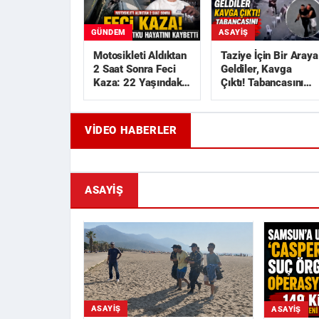
GÜNDEM
ASAYIŞ
Motosikleti Aldıktan
Taziye İçin Bir Araya
2 Saat Sonra Feci
Geldiler, Kavga
Kaza: 22 Yaşındaki
Çıktı! Tabancasını
Utku Hayatını
Çekip Kovaladı
Kaybetti
VIDEO HABERLER
Geride Bıraktığı Mektup Tefecilik
Samsun'd
Soruşturmasını Başlatt...
Liralık Ka
ASAYIŞ
ASAYIŞ
ASAYIŞ