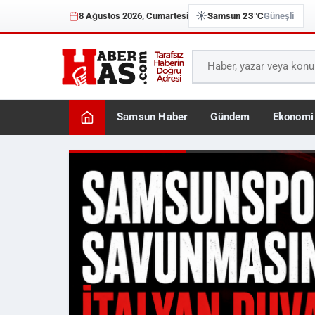
☀️
8 Ağustos 2026, Cumartesi
Samsun 23°C
Güneşli
Samsun Haber
Gündem
Ekonomi
Haberhas — Samsun Son 