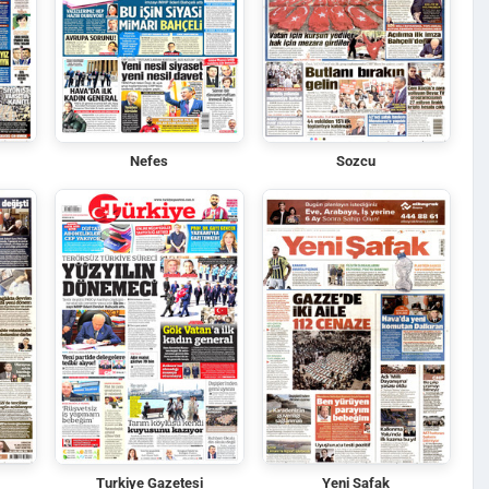
Nefes
Sozcu
Turkiye Gazetesi
Yeni Safak