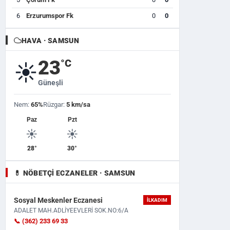
6
Erzurumspor Fk
0
0
HAVA · SAMSUN
23
°C
☀️
Güneşli
Nem:
65%
Rüzgar:
5 km/sa
Paz
Pzt
☀️
☀️
28°
30°
💊 NÖBETÇI ECZANELER · SAMSUN
Sosyal Meskenler Eczanesi
İLKADIM
ADALET MAH.ADLİYEEVLERİ SOK.NO:6/A
📞 (362) 233 69 33