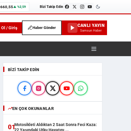
.660,55
Bizi Takip Edin
▲ %2,59
CANLI YAYIN
 Ol / Giriş
Haber Gönder
Samsun Haber
unspor ve İlçe Haberleri
BIZI TAKIP EDIN
EN ÇOK OKUNANLAR
Motosikleti Aldıktan 2 Saat Sonra Feci Kaza:
01
22 Yaşındaki Utku Hayatını ...