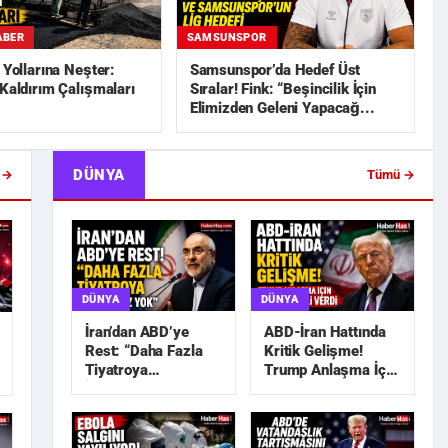
ABER
SAMSUNSPOR
n Yollarına Neşter:
Samsunspor’da Hedef Üst
 Kaldırım Çalışmaları
Sıralar! Fink: “Beşincilik İçin
Elimizden Geleni Yapacağ...
DÜNYA
 →
Tümü →
DÜNYA
DÜNYA
İran’dan ABD’ye
ABD-İran Hattında
Rest: “Daha Fazla
Kritik Gelişme!
Tiyatroya
Trump Anlaşma İçin
İhtiyacımız Yok”
Tarih Sinyali Verdi