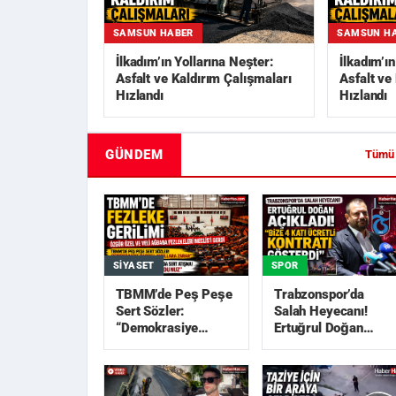
SAMSUN HABER
SAMSUN H
İlkadım’ın Yollarına Neşter:
İlkadım’ı
Asfalt ve Kaldırım Çalışmaları
Asfalt ve
Hızlandı
Hızlandı
GÜNDEM
Tümü
SIYASET
SPOR
TBMM’de Peş Peşe
Trabzonspor’da
Sert Sözler:
Salah Heyecanı!
“Demokrasiye
Ertuğrul Doğan
Darbe”, “Akıllara
Açıkladı: “Bize 4
Zarar”
Katı Ücretli Kon...