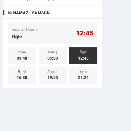
🕌 NAMAZ · SAMSUN
SIRADAKI VAKIT
12:45
Öğle
İmsak
Güneş
Öğle
03:48
05:30
12:45
İkindi
Akşam
Yatsı
16:38
19:50
21:24