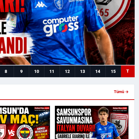
T
8
9
10
11
12
13
14
15
Tümü →