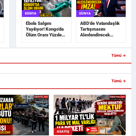
DÜNYA
DÜNYA
ABD’de Vatandaşlık
Ebola Salgını
Tartışmasını
Yayılıyor! Kongo’da
Alevlendirecek
Ölüm Oranı Yüzde
İmza! Trump’tan İki
45,3
Yeni Karar
Tümü →
a Lise İnşaatında 650 Bin
Trabzonspor’da Salah Heyecanı!
blo Hırsızlı...
Ertuğrul Doğan Açıkladı: ...
Tümü →
ASAYIŞ