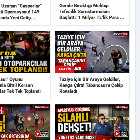
Geride Bıraktığı Mektup
 Uzanan “Casperlar”
Tefecilik Soruşturmasını
tü Operasyonu! 149
Başlattı: 1 Milyar TL’lik Para ...
ında Yeni Geliş...
ASAYIŞ
rası” Oyunu
Taziye İçin Bir Araya Geldiler,
la Bitti! Korsan
Kavga Çıktı! Tabancasını Çekip
lar Tek Tek Toplandı
Kovaladı