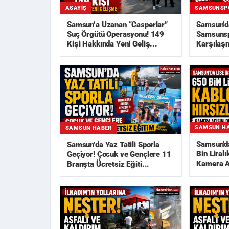
ASAYIŞ
SAMSUNSP
Samsun’a Uzanan “Casperlar”
Samsun’d
Suç Örgütü Operasyonu! 149
Samsunsp
Kişi Hakkında Yeni Geliş...
Karşılaşm
Açıklandı
SAMSUN H
SAMSUN HABER
Samsun'da
Samsun’da Yaz Tatili Sporla
Bin Liralı
Geçiyor! Çocuk ve Gençlere 11
Kamera Aç
Branşta Ücretsiz Eğiti...