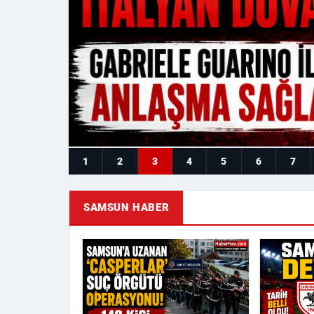
1
2
3
4
5
6
7
SAMSUN HABER