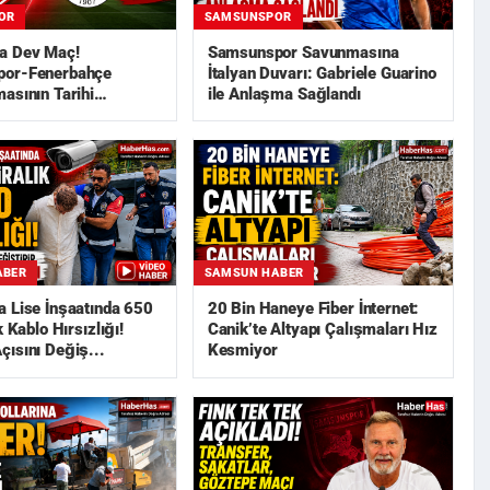
OR
SAMSUNSPOR
a Dev Maç!
Samsunspor Savunmasına
or-Fenerbahçe
İtalyan Duvarı: Gabriele Guarino
asının Tarihi
ile Anlaşma Sağlandı
ABER
SAMSUN HABER
 Lise İnşaatında 650
20 Bin Haneye Fiber İnternet:
k Kablo Hırsızlığı!
Canik’te Altyapı Çalışmaları Hız
ısını Değiş...
Kesmiyor