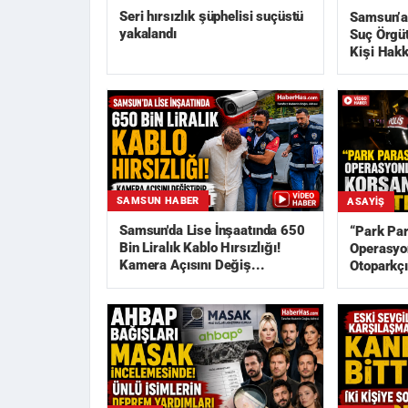
Seri hırsızlık şüphelisi suçüstü
Samsun’a
yakalandı
Suç Örgü
Kişi Hakk
SAMSUN HABER
ASAYIŞ
Samsun'da Lise İnşaatında 650
“Park Pa
Bin Liralık Kablo Hırsızlığı!
Operasyon
Kamera Açısını Değiş...
Otoparkçı